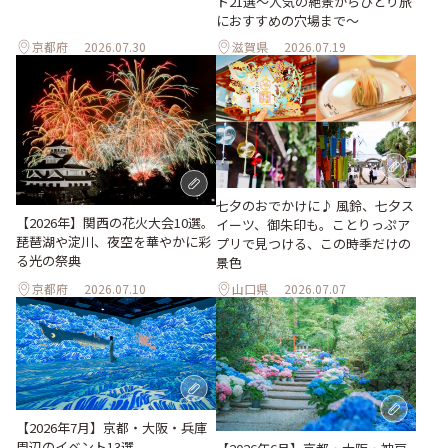
ト21選～人気の絶景からひとり旅
におすすめの穴場まで～
京都府
2026.07.30
滋賀県
2026.07.19
七夕のおでかけに♪ 風鈴、七夕ス
【2026年】関西の花火大会10選。
イーツ、御朱印も。ことりっぷア
琵琶湖や淀川、夜空を華やかに彩
プリで見つける、この時季だけの
る光の祭典
景色
京都府
2026.07.10
山口県
2026.07.07
【2026年7月】京都・大阪・兵庫
周辺のイベント13選