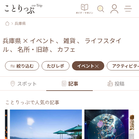
ガイド・マガジン
兵庫県
兵庫県
×
イベント
、
雑貨
、
ライフスタイ
ル
、
名所・旧跡
、
カフェ
絞り込む
たびレポ
イベント
アクティビテ
スポット
記事
投稿
ことりっぷで人気の記事