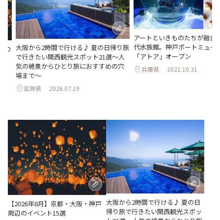
アートといきものたちが融合
代水族館。神戸ポートミュー
大阪から2時間で行ける♪ 夏の日帰り旅
辺の
「アトア」オープン
で行きたい関西観光スポット21選～人
気の絶景からひとり旅におすすめの穴
兵庫県
2021.10.31
場まで～
滋賀県
2026.07.19
大阪から2時間で行ける♪ 夏の日
【2026年8月】京都・大阪・神戸
帰り旅で行きたい関西観光スポッ
周辺のイベント15選