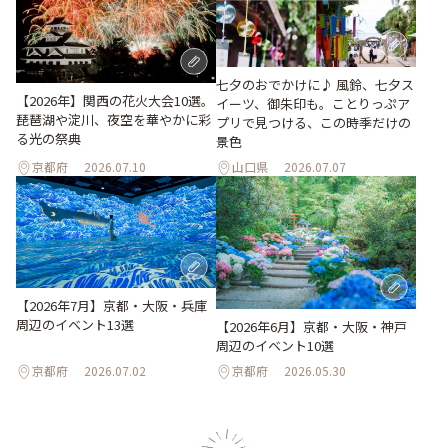
七夕のおでかけに♪ 風鈴、七夕ス
【2026年】関西の花火大会10選。
イーツ、御朱印も。ことりっぷア
琵琶湖や淀川、夜空を華やかに彩
プリで見つける、この時季だけの
る光の祭典
景色
京都府
2026.07.10
山口県
2026.07.07
【2026年7月】京都・大阪・兵庫
周辺のイベント13選
【2026年6月】京都・大阪・神戸
周辺のイベント10選
京都府
2026.07.02
京都府
2026.05.30