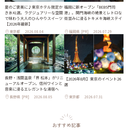
夏のご褒美に♪東京ホテル限定か
福岡に新オープン「BEB5門司
き氷41選。ラグジュアリーな空間
港」。関門海峡の絶景とレトロな
で味わう大人のひんやりスイーツ
街並みに浸るトキメキ海峡ステイ
【2026年最新】
東京都
2026.08.04
福岡県
[PR]
2026.07.29
長野・浅間温泉「界 松本」がリニ
【2026年8月】東京のイベント26
ューアルオープン。信州ワインと
選
音楽に浸るエレガントな湯宿へ
長野県
[PR]
2026.08.05
東京都
2026.07.31
おすすめ記事