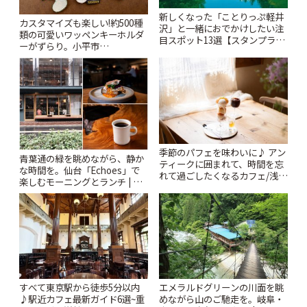
新しくなった「ことりっぷ軽井
カスタマイズも楽しい!約500種
沢」と一緒におでかけしたい注
類の可愛いワッペンキーホルダ
目スポット13選【スタンプラリ
ーがずらり。小平市
ー開催中】 | ことりっぷ
「Kimamaya T&K」 | ことりっ
ぷ
季節のパフェを味わいに♪ アン
青葉通の緑を眺めながら、静か
ティークに囲まれて、時間を忘
な時間を。仙台「Echoes」で
れて過ごしたくなるカフェ/浅草
楽しむモーニングとランチ | こ
「annorum cafe」 | ことりっぷ
とりっぷ
すべて東京駅から徒歩5分以内
エメラルドグリーンの川面を眺
♪駅近カフェ最新ガイド6選~重
めながら山のご馳走を。岐阜・