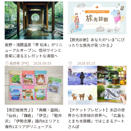
【旅先診断】あなたの“いま”にぴ
長野・浅間温泉「界 松本」がリニ
ったりな旅先が見つかる♪
ューアルオープン。信州ワインと
音楽に浸るエレガントな湯宿へ
長野県
[PR]
2026.08.05
2026.05.15
【改訂版発売♪】「角館・盛岡」
【チケットプレゼント】水辺の世
「仙台」「鎌倉」「伊豆」「軽井
界から浮世絵の世界へ。「広島も
沢」「伊勢志摩」国内6エリアと
とまち水族館」ではじまるアート
海外1エリアがリニューアル
さんぽ