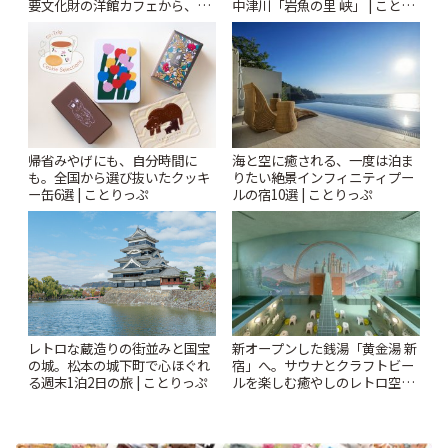
要文化財の洋館カフェから、改
中津川「岩魚の里 峡」 | ことり
札すぐのレトロ喫茶まで~ | こと
っぷ
りっぷ
帰省みやげにも、自分時間に
海と空に癒される、一度は泊ま
も。全国から選び抜いたクッキ
りたい絶景インフィニティプー
ー缶6選 | ことりっぷ
ルの宿10選 | ことりっぷ
レトロな蔵造りの街並みと国宝
新オープンした銭湯「黄金湯 新
の城。松本の城下町で心ほぐれ
宿」へ。サウナとクラフトビー
る週末1泊2日の旅 | ことりっぷ
ルを楽しむ癒やしのレトロ空間
| ことりっぷ