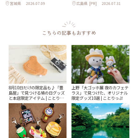
宮城県
2026.07.09
広島県
[PR]
2026.07.31
こちらの記事もおすすめ
8月10日だけの限定品も♪「豊
上野「大ゴッホ展 夜のカフェテ
島屋」で見つける鳩の日グッズ
ラス」で見つけた、オリジナル
と本店限定アイテム | ことりっ
限定グッズ10選 | ことりっぷ
ぷ