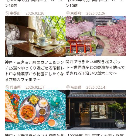
ン10選
ン10選
京都府
2026.02.26
京都府
2026.02.26
関西で行きたい早咲き桜スポッ
神戸・三宮＆元町のカフェ＆ラン
ト〜世界遺産との競演から地元で
チ15選〜ゆっくり過ごせる昭和レ
愛される川沿いの並木まで〜
トロな純喫茶から秘密にしたくな
る穴場カフェまで〜
兵庫県
2026.02.17
奈良県
2026.02.14
神戸・北野で食べたい本格的な各
【2026年1月】京都・大阪・兵庫