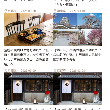
「かみや民藝店」
京都府
2026.03.30
兵庫県
2026.03.10
【2026年】関西の春旅で訪れたい
話題の映画ロケ地も訪れたい城下
桜の名所10選。世界遺産の名城や
町・豊岡市出石♪いなり寿司がお
限定開放の桜も
いしい古民家カフェ「寿賀蔵商
店」へ
兵庫県
2026.03.09
京都府
2026.03.08
【2026年2月】関西ニューオープ
【2026年2月】関西ニューオープ