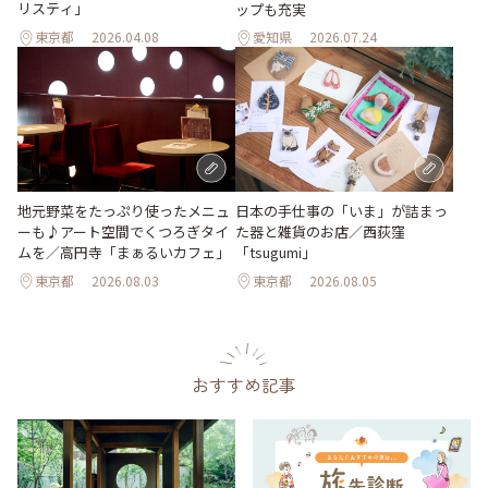
リスティ」
ップも充実
東京都
2026.04.08
愛知県
2026.07.24
地元野菜をたっぷり使ったメニュ
日本の手仕事の「いま」が詰まっ
ーも♪アート空間でくつろぎタイ
た器と雑貨のお店／西荻窪
ムを／高円寺「まぁるいカフェ」
「tsugumi」
東京都
2026.08.03
東京都
2026.08.05
おすすめ記事