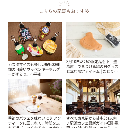
こちらの記事もおすすめ
8月10日だけの限定品も♪「豊
カスタマイズも楽しい!約500種
島屋」で見つける鳩の日グッズ
類の可愛いワッペンキーホルダ
と本店限定アイテム | ことりっ
ーがずらり。小平市
ぷ
「Kimamaya T&K」 | ことりっ
ぷ
季節のパフェを味わいに♪ アン
すべて東京駅から徒歩5分以内
ティークに囲まれて、時間を忘
♪駅近カフェ最新ガイド6選~重
れて過ごしたくなるカフェ/浅草
要文化財の洋館カフェから、改