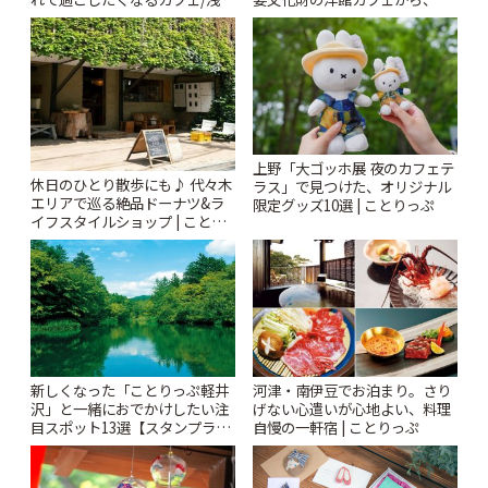
「annorum cafe」 | ことりっぷ
札すぐのレトロ喫茶まで~ | こと
りっぷ
上野「大ゴッホ展 夜のカフェテ
休日のひとり散歩にも♪ 代々木
ラス」で見つけた、オリジナル
エリアで巡る絶品ドーナツ&ラ
限定グッズ10選 | ことりっぷ
イフスタイルショップ | ことり
っぷ
新しくなった「ことりっぷ軽井
河津・南伊豆でお泊まり。さり
沢」と一緒におでかけしたい注
げない心遣いが心地よい、料理
目スポット13選【スタンプラリ
自慢の一軒宿 | ことりっぷ
ー開催中】 | ことりっぷ