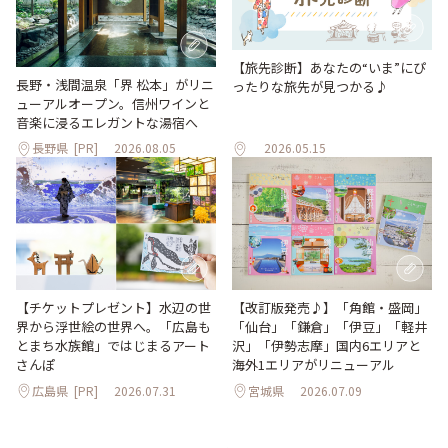
【旅先診断】あなたの“いま”にぴ
長野・浅間温泉「界 松本」がリニ
ったりな旅先が見つかる♪
ューアルオープン。信州ワインと
音楽に浸るエレガントな湯宿へ
長野県
[PR]
2026.08.05
2026.05.15
【改訂版発売♪】「角館・盛岡」
【チケットプレゼント】水辺の世
「仙台」「鎌倉」「伊豆」「軽井
界から浮世絵の世界へ。「広島も
沢」「伊勢志摩」国内6エリアと
とまち水族館」ではじまるアート
海外1エリアがリニューアル
さんぽ
広島県
[PR]
2026.07.31
宮城県
2026.07.09