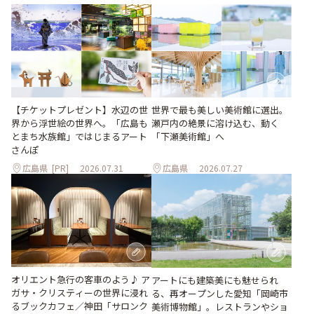
世界で最も美しい美術館に選出。
【チケットプレゼント】水辺の世
瀬戸内の絶景に溶け込む、動く
界から浮世絵の世界へ。「広島も
「下瀬美術館」へ
とまち水族館」ではじまるアート
さんぽ
広島県
[PR]
2026.07.31
広島県
2026.07.27
オリエント急行の客車のよう♪ ア
アートにも建築美にも魅せられ
ガサ・クリスティーの世界に浸れ
る、再オープンした愛知「岡崎市
るブックカフェ／神田「サロンク
美術博物館」。レストランやショ