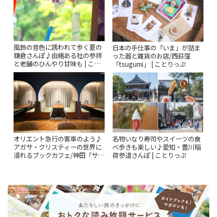
風鈴の音色に誘われて歩く夏の
日本の手仕事の「いま」が詰ま
鎌倉さんぽ♪由緒ある社の参拝
った器と雑貨のお店/西荻窪
と老舗のひんやり甘味も | こと
「tsugumi」 | ことりっぷ
りっぷ
オリエント急行の客車のよう♪
名物いなり寿司やスイーツの食
アガサ・クリスティーの世界に
べ歩きも楽しい♪愛知・豊川稲
浸れるブックカフェ/神田「サロ
荷参道さんぽ | ことりっぷ
ンクリスティ」 | ことりっぷ