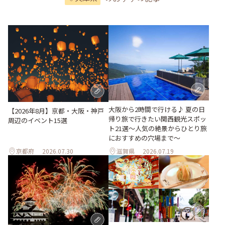
大阪から2時間で行ける♪ 夏の日
【2026年8月】京都・大阪・神戸
帰り旅で行きたい関西観光スポッ
周辺のイベント15選
ト21選～人気の絶景からひとり旅
におすすめの穴場まで～
京都府
2026.07.30
滋賀県
2026.07.19