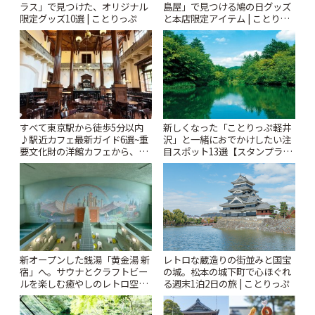
ラス」で見つけた、オリジナル
島屋」で見つける鳩の日グッズ
限定グッズ10選 | ことりっぷ
と本店限定アイテム | ことりっ
ぷ
すべて東京駅から徒歩5分以内
新しくなった「ことりっぷ軽井
♪駅近カフェ最新ガイド6選~重
沢」と一緒におでかけしたい注
要文化財の洋館カフェから、改
目スポット13選【スタンプラリ
札すぐのレトロ喫茶まで~ | こと
ー開催中】 | ことりっぷ
りっぷ
新オープンした銭湯「黄金湯 新
レトロな蔵造りの街並みと国宝
宿」へ。サウナとクラフトビー
の城。松本の城下町で心ほぐれ
ルを楽しむ癒やしのレトロ空間
る週末1泊2日の旅 | ことりっぷ
| ことりっぷ