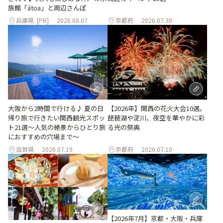
族館「átoa」と周辺さんぽ
兵庫県
[PR]
2026.08.07
京都府
2026.07.30
大阪から2時間で行ける♪ 夏の日
【2026年】関西の花火大会10選。
帰り旅で行きたい関西観光スポッ
琵琶湖や淀川、夜空を華やかに彩
ト21選～人気の絶景からひとり旅
る光の祭典
におすすめの穴場まで～
滋賀県
2026.07.19
京都府
2026.07.10
【2026年7月】京都・大阪・兵庫