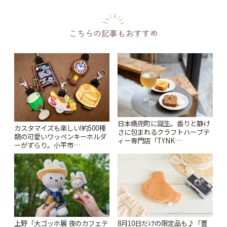
こちらの記事もおすすめ
日本橋兜町に誕生。香りと静け
カスタマイズも楽しい!約500種
さに包まれるクラフトハーブテ
類の可愛いワッペンキーホルダ
ィー専門店「TYNK
ーがずらり。小平市
Kabutocho」 | ことりっぷ
「Kimamaya T&K」 | ことりっ
ぷ
上野「大ゴッホ展 夜のカフェテ
8月10日だけの限定品も♪「豊