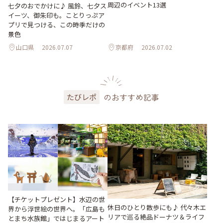
周辺のイベント13選
七夕のおでかけに♪ 風鈴、七夕ス
イーツ、御朱印も。ことりっぷア
プリで見つける、この時季だけの
景色
山口県
2026.07.07
京都府
2026.07.02
のおすすめ記事
たびレポ
【チケットプレゼント】水辺の世
休日のひとり散歩にも♪ 代々木エ
界から浮世絵の世界へ。「広島も
リアで巡る絶品ドーナツ＆ライフ
とまち水族館」ではじまるアート