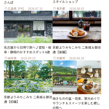
スタイルショップ
さんぽ
広島県
[PR]
2026.07.31
東京都
2026.08.02
名古屋から日帰り旅へ♪愛知・岐
京都よりみちこみち 二条城＆御池
阜・静岡のおすすめスポット6選
通【後編】
岐阜県
2025.09.23
京都府
2026.06.20
京都よりみちこみち 二条城＆御池
焼きものの里・信楽、窯元めぐり
通【前編】
やランチ＆スイーツを楽しむ癒し
の旅へ