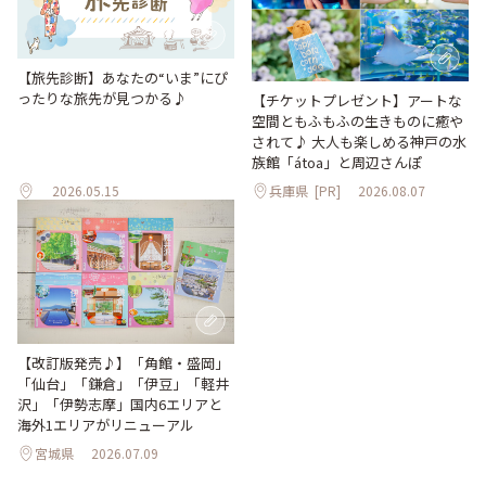
【旅先診断】あなたの“いま”にぴ
ったりな旅先が見つかる♪
【チケットプレゼント】アートな
空間ともふもふの生きものに癒や
されて♪ 大人も楽しめる神戸の水
族館「átoa」と周辺さんぽ
2026.05.15
兵庫県
[PR]
2026.08.07
【改訂版発売♪】「角館・盛岡」
「仙台」「鎌倉」「伊豆」「軽井
沢」「伊勢志摩」国内6エリアと
海外1エリアがリニューアル
宮城県
2026.07.09