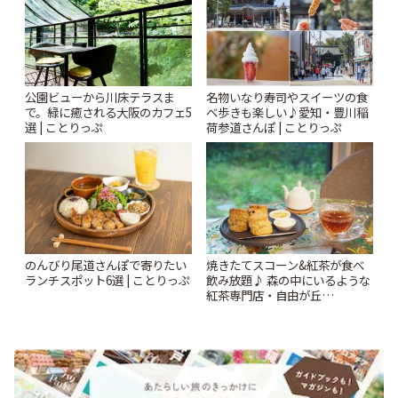
公園ビューから川床テラスま
名物いなり寿司やスイーツの食
で。緑に癒される大阪のカフェ5
べ歩きも楽しい♪愛知・豊川稲
選 | ことりっぷ
荷参道さんぽ | ことりっぷ
のんびり尾道さんぽで寄りたい
焼きたてスコーン&紅茶が食べ
ランチスポット6選 | ことりっぷ
飲み放題♪ 森の中にいるような
紅茶専門店・自由が丘
「YOTSUBA TEA」でのんびり
時間 | ことりっぷ