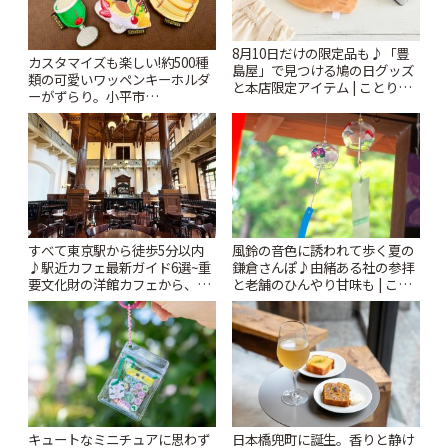
8月10日だけの限定品も♪「豊
カスタマイズも楽しい!約500種
島屋」で見つける鳩の日グッズ
類の可愛いワッペンキーホルダ
と本店限定アイテム | ことりっ
ーがずらり。小平市
ぷ
「Kimamaya T&K」 | ことりっ
ぷ
風鈴の音色に誘われて歩く夏の
すべて東京駅から徒歩5分以内
鎌倉さんぽ♪由緒ある社の参拝
♪駅近カフェ最新ガイド6選~重
と老舗のひんやり甘味も | こと
要文化財の洋館カフェから、改
りっぷ
札すぐのレトロ喫茶まで~ | こと
りっぷ
キュートなミニチュアに思わず
日本橋兜町に誕生。香りと静け