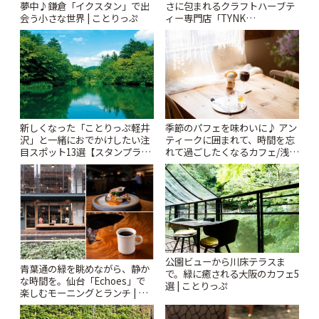
夢中♪鎌倉「イクスタン」で出
さに包まれるクラフトハーブテ
会う小さな世界 | ことりっぷ
ィー専門店「TYNK
Kabutocho」 | ことりっぷ
新しくなった「ことりっぷ軽井
季節のパフェを味わいに♪ アン
沢」と一緒におでかけしたい注
ティークに囲まれて、時間を忘
目スポット13選【スタンプラリ
れて過ごしたくなるカフェ/浅草
ー開催中】 | ことりっぷ
「annorum cafe」 | ことりっぷ
公園ビューから川床テラスま
青葉通の緑を眺めながら、静か
で。緑に癒される大阪のカフェ5
な時間を。仙台「Echoes」で
選 | ことりっぷ
楽しむモーニングとランチ | こ
とりっぷ