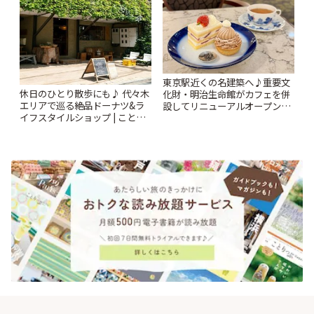
東京駅近くの名建築へ♪重要文
休日のひとり散歩にも♪ 代々木
化財・明治生命館がカフェを併
エリアで巡る絶品ドーナツ&ラ
設してリニューアルオープン
イフスタイルショップ | ことり
「明治安田CAFE 丸の内」 | こ
っぷ
とりっぷ