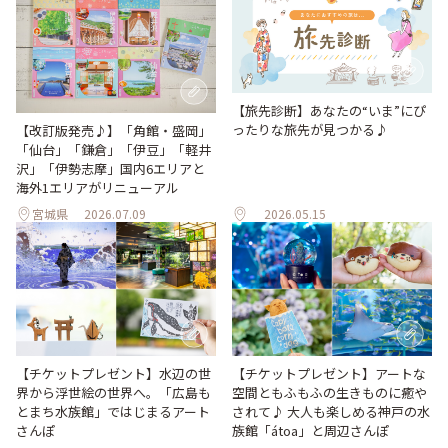
【旅先診断】あなたの“いま”にぴ
ったりな旅先が見つかる♪
【改訂版発売♪】「角館・盛岡」
「仙台」「鎌倉」「伊豆」「軽井
沢」「伊勢志摩」国内6エリアと
海外1エリアがリニューアル
宮城県
2026.07.09
2026.05.15
【チケットプレゼント】水辺の世
【チケットプレゼント】アートな
界から浮世絵の世界へ。「広島も
空間ともふもふの生きものに癒や
とまち水族館」ではじまるアート
されて♪ 大人も楽しめる神戸の水
さんぽ
族館「átoa」と周辺さんぽ