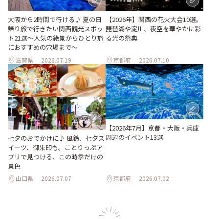
大阪から2時間で行ける♪ 夏の日
【2026年】関西の花火大会10選。
帰り旅で行きたい関西観光スポッ
琵琶湖や淀川、夜空を華やかに彩
ト21選～人気の絶景からひとり旅
る光の祭典
におすすめの穴場まで～
滋賀県
2026.07.19
京都府
2026.07.10
【2026年7月】京都・大阪・兵庫
周辺のイベント13選
七夕のおでかけに♪ 風鈴、七夕ス
イーツ、御朱印も。ことりっぷア
プリで見つける、この時季だけの
景色
山口県
2026.07.07
京都府
2026.07.02