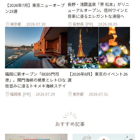
長野・浅間温泉「界 松本」がリニ
【2026年7月】東京ニューオープ
ューアルオープン。信州ワインと
ン23選
音楽に浸るエレガントな湯宿へ
東京都
2026.07.30
長野県
[PR]
2026.08.05
【2026年8月】東京のイベント26
福岡に新オープン「BEB5門司
選
港」。関門海峡の絶景とレトロな
街並みに浸るトキメキ海峡ステイ
福岡県
[PR]
2026.07.29
東京都
2026.07.31
おすすめ記事