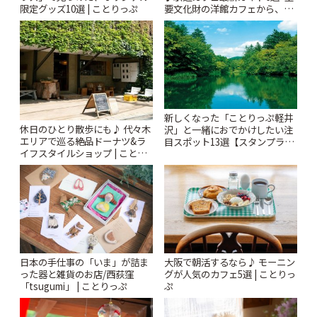
限定グッズ10選 | ことりっぷ
要文化財の洋館カフェから、改
札すぐのレトロ喫茶まで~ | こと
りっぷ
新しくなった「ことりっぷ軽井
休日のひとり散歩にも♪ 代々木
沢」と一緒におでかけしたい注
エリアで巡る絶品ドーナツ&ラ
目スポット13選【スタンプラリ
イフスタイルショップ | ことり
ー開催中】 | ことりっぷ
っぷ
日本の手仕事の「いま」が詰ま
大阪で朝活するなら♪ モーニン
った器と雑貨のお店/西荻窪
グが人気のカフェ5選 | ことりっ
「tsugumi」 | ことりっぷ
ぷ