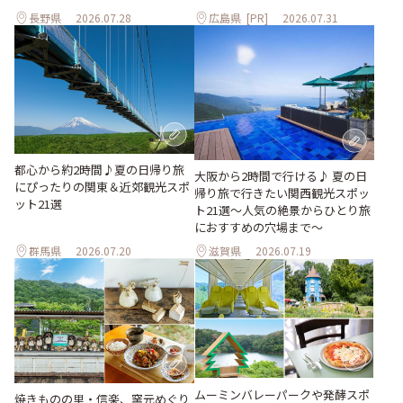
長野県
2026.07.28
広島県
[PR]
2026.07.31
都心から約2時間♪夏の日帰り旅
大阪から2時間で行ける♪ 夏の日
にぴったりの関東＆近郊観光スポ
帰り旅で行きたい関西観光スポッ
ット21選
ト21選～人気の絶景からひとり旅
におすすめの穴場まで～
群馬県
2026.07.20
滋賀県
2026.07.19
ムーミンバレーパークや発酵スポ
焼きものの里・信楽、窯元めぐり