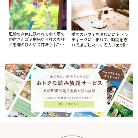
風鈴の音色に誘われて歩く夏の
季節のパフェを味わいに♪ アン
鎌倉さんぽ♪由緒ある社の参拝
ティークに囲まれて、時間を忘
と老舗のひんやり甘味も | こと
れて過ごしたくなるカフェ/浅草
りっぷ
「annorum cafe」 | ことりっぷ