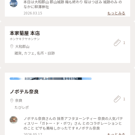
たw） 現場からは以上です！
本日は大和郡山 郡山城跡 梅も終わり 桜はつぼみ 城跡のみ の
こがこの橿原神宮⛩️です🇯🇵🇯🇵🇯🇵 この時、今から2685年
なかに柳澤神社
前の2月11日だったので2月11日が建国記念日です☺️ 、 イワレ
2026.03.15
もっとみる
ヒコさんは皆を集めて勅命を下します 👨「今から勅命だすか
ら聞いててね」 〜中略〜 天照大神から授かった恩に報い、八
紘（世界中の人たち）を一つの宇（家）とするように皇孫に引
き継ぐ為ここに建国する 、 この理念を「八紘一宇」といいま
本家菊屋 本店
す😊 全世界の人々が家族のように仲良く暮らすという意味☺️
、 それを後世に引き継ぐ為に建国したのが日本という事にな
ホンケキクヤホンテン
1
ります🇯🇵 、 そしてこの国を2685年守り切ってきたわたした
大和郡山
ちの祖先さんがいるという事👴👵わたし達はとても誇り高い民
族なのです☺️ 、 八紘一宇の理念と先祖への感謝を忘れずに日
雑貨, カフェ, 名所・旧跡
本をより良い国にしていきましょう😊 、 #あきらの近畿 、 #
あきらのゆる神話
ノボテル奈良
1
奈良
たびレポ
ノボテル奈良さんの 抹茶アフタヌーンティー 奈良の人気パテ
ィスリー「ガトー・ド・ボワ」さん とのコラボレーションと
のこと ピザも美味しかったです #ノボテル奈良
2026.05.17
もっとみる