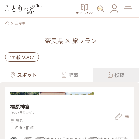
ガイド・マガジン
奈良県
奈良県
×
旅プラン
絞り込む
スポット
記事
投稿
橿原神宮
カシハラジングウ
96
橿原
名所・旧跡
橿原 橿原神宮さん⛩️ 日本のはじまり橿原神宮さんです🇯🇵✨