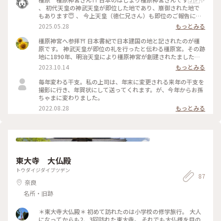
、 初代天皇の神武天皇が即位した地であり、崩御された地で
もあります😇 、 今上天皇（徳仁兄さん）も即位のご報告に参
拝しました😊 、 天孫降臨によりアマテラス姉さんの孫である
2025.05.28
もっとみる
ニニギさんが高千穂に天下り、人間となり結婚してできた孫が
神武天皇になります🙋✨ 、 神武天皇という名が付いたのは平
橿原神宮へ参拝⛩ 日本書紀で日本建国の地と記されたのが橿
安時代頃🏛️それまでは色んな名前がありますが神日本磐余彦根
原です。 神武天皇が即位の礼を行ったと伝わる橿原宮。その跡
尊（かむやまといわれひこのみこと）が一般的です😊 、 高千
地に1890年、明治天皇により橿原神宮が創建されたました。
穂で産まれたイワレヒコさんが橿原で即位するまでの「神武東
立派な木の鳥居をくぐると両脇に並木が続く表参道を進みま
2023.10.14
もっとみる
征」編がこちらです💁‍♂️ 、 日向の国、高千穂（宮崎県）で４兄
す。 外拝殿で参拝し、その奥には内拝殿と弊殿の金色に輝く屋
弟の末っ子で生まれたイワレヒコちゃん👶✨ 、 小さい頃から
根が少し見えました。 外拝殿の南側には深田池があり、飛鳥
毎年変わる干支。私の上司は、年末に変更される来年の干支を
頭がよく15歳にして重要なポストに着きます👦✨ 、 45歳ぐら
時代に築造されたと伝えられています。 建物自体は新しいです
撮影に行き、年賀状にして送ってくれます。が、今年からお孫
いの時 👨「みんなちょっと聞いて」 👨「平和で豊かな国にす
が、厳かで歴史の重みを感じる場所でした。 #私のことりっぷ
ちゃまに変わりました。
るにはどうしたらいいかな？」 👤「もっと人を増やしたらど
旅 #秋さんぽ #橿原神宮 #神武天皇 #神社 #御朱印 #橿原 #奈良
2022.08.28
もっとみる
うだろう」 👤「土地が先じゃね？」 👤「太陽の神末裔なんだ
から日の出る東に都をつくろうよ」 、 って事でみんなで東に
向かいます🚶🚶‍♂️🚶‍♀️ 、 美々津港（宮崎県日向市）から舟で瀬戸
内海を通って行きます🚣‍♂️🚣‍♀️🚣💨 、 先ずは宇沙（大分県宇佐
市）へ 、 その後筑紫国（福岡県南部） 、 👨「なんか居心地い
いししばらく休憩する」 、 1年経過🕕🕖 、 👨「そろそろ行こ
か」 、 吉備国（岡山県周辺一帯）到着 、 👨「タコ、ハモ、牡
東大寺 大仏殿
蠣、鯛うめー」 、 7年経過🕑🕒🕔🕕 、 👨「そろそろ次行こ
トウダイジダイブツデン
か」 、 随分のんびりです😂 、 ようやく浪速の崎（大阪城近
87
く）にたどり着いたイワレヒコ御一行。 さらに進軍しますが
奈良
生駒山（奈良県）に住むナガスネヒコ軍と戦闘になります⚔️
名所・旧跡
（ナガスネヒコもまたアマテラス姉さんの孫の孫ですが私腹を
肥やし村人は飢えて困っていました🥺） 、 👨「つおいぞ😳」
＊東大寺大仏殿＊ 初めて訪れたのは小学校の修学旅行。 大人
、 ここでイワレヒコさんの長男が敵の矢に当たります😂🎯 、
になってからも2、3回訪れた東大寺。 それでも大仏様を目の
👨「長兄❗️」 🥺「当たってもた。大体僕ら太陽の神の子孫やの