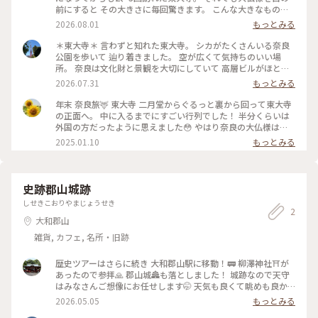
前にすると その大きさに毎回驚きます。 こんな大きなものを
に太陽に向かって戦ったらあかんのちゃう…か…な…😇ﾁｰﾝ」
遥か昔に造ったことや 何百年も守ってきたことが ただただす
👨「それな❗️」 、 👨「紀伊半島ぐるっと回って熊野から攻める
2026.08.01
もっとみる
ごいなと思います。 #ひみつの絶景 #私のことりっぷ旅 #夏の
よ」 🚣🚣🚣💨 、 今度は熊野灘でひどい嵐に見舞われます🌀🌊
奈良旅2026 #JR西日本全線乗り放題 #日帰り旅 #ひとり旅 #奈
🌊🚣😂 、 次男🥺「天の神、海の神もご先祖さんなのになんで
＊東大寺＊ 言わずと知れた東大寺。 シカがたくさんいる奈良
良 #ことりっぷ奈良 #東大寺
陸と海でひどい目にあうん？」 三男☺️「ここは兄に任せて先
公園を歩いて 辿り着きました。 空が広くて気持ちのいい場
に行くんだ」 次男と三男は海に飛び込み嵐を鎮めました😇😇
所。 奈良は文化財と景観を大切にしていて 高層ビルがほとん
👨「兄者ぁぁ❗️」 、 こうして熊野まで来たイワレヒコ御一行 、
どありません。 この、自然の中にいると感じられることが 奈
2026.07.31
もっとみる
上陸すると大きな熊が出てきてみんな気を失います🐻 😂「熊
良の魅力だなと思いました。 #ひみつの絶景 #私のことりっぷ
だー🙃」 😂「むりー🙃」 😂「死んだフリ🙃」 、 これを見た
旅 #夏の奈良旅2026 #JR西日本全線乗り放題 #日帰り旅 #ひと
年末 奈良旅🦌 東大寺 二月堂からぐるっと裏から回って東大寺
天界のアマテラス姉さん👱‍♀️造化三神のカミムスビ様👤と相談し
り旅 #奈良 #ことりっぷ奈良 #東大寺
の正面へ。 中に入るまでにすごい行列でした！ 半分くらいは
て最強戦士タケミカヅチ🦍を派遣しようとしますが 🦍「わた
外国の方だったように思えました😳 やはり奈良の大仏様は圧
しが地上を平定させた布都御魂剣（ふつみたまのつるぎ）が有
倒的存在感でどこから見てもありがたさに溢れてました🙏 #ベ
2025.01.10
もっとみる
れば充分です」 👱‍♀️「マジか」 👤「彼がそういうならそうなん
ストトリップ2024 #ご利益めぐり #東大寺 #大仏殿 #大仏 #奈
ちゃう？」 🙋「じゃあ私が届けてきます」 彼の名は高倉下
良の大仏 #奈良
（たかくらじ） イワレヒコは神倉山（和歌山新宮市）で受け
取ります🗡️✨ 、 👨「この刀すごい切れる」 布都御魂剣を手に
史跡郡山城跡
入れたイワレヒコさん御一行は元気になり意気揚々と進みます
しせきこおりやまじょうせき
が今度は道に迷ってしまいました 👨「わかんなくなった」 、
2
するとアマテラス姉さん（古事記ではカミムスビ）は八咫烏を
大和郡山
使わしました 👱‍♀️「この子に着いて行きなさい🐦‍⬛✨」 、 八咫
雑貨, カフェ, 名所・旧跡
烏は足が３本のカラスさん🐦‍⬛日本サッカー協会のマークにも
なってますね😊 、 八咫烏に導かれ山を越え、出会ったナガス
ネヒコの配下を仲間にして増やしていきます🙋‍♂️🙋‍♂️🙋‍♂️ 、 そして
歴史ツアーはさらに続き 大和郡山駅に移動！🚃 柳澤神社⛩️が
遂にナガスネヒコ軍に再戦⚔️の日が来ました🫨 、 👨「ナガス
あったので参拝🙏 郡山城🏯も落としました！ 城跡なので天守
ネヒコは同じ血筋だが姉さんが剣を与えてくれたって事は勝っ
はみなさんご想像にお任せします🤭 天気も良くて眺めも良か
て国を平和にしろって事だ。みんながんばれ」 、 見事に勝利
ったです！ P.S. 家に帰り風呂に入ると僕はメガネ🤓かけてるの
2026.05.05
もっとみる
して一帯を征服✌️✨ 、 畝傍山の麓に都を造り、勅命を出して日
ですが 顔がパンダ🐼になってました！🤣 （日焼けしすぎまし
本を建国しました 👨「今日からこの国は日本とします」 、 そ