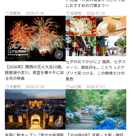
におすすめの穴場まで～
京都府
2026.07.30
滋賀県
2026.07.19
七夕のおでかけに♪ 風鈴、七夕ス
【2026年】関西の花火大会10選。
イーツ、御朱印も。ことりっぷア
琵琶湖や淀川、夜空を華やかに彩
プリで見つける、この時季だけの
る光の祭典
景色
京都府
2026.07.10
山口県
2026.07.07
奈良に新オープン「星のや奈良監
【2026年6月】京都・大阪・神戸