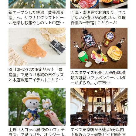
新オープンした銭湯「黄金湯 新
河津・南伊豆でお泊まり。さり
宿」へ。サウナとクラフトビー
げない心遣いが心地よい、料理
ルを楽しむ癒やしのレトロ空間
自慢の一軒宿 | ことりっぷ
| ことりっぷ
8月10日だけの限定品も♪「豊
カスタマイズも楽しい!約500種
島屋」で見つける鳩の日グッズ
類の可愛いワッペンキーホルダ
と本店限定アイテム | ことりっ
ーがずらり。小平市
ぷ
「Kimamaya T&K」 | ことりっ
ぷ
上野「大ゴッホ展 夜のカフェテ
すべて東京駅から徒歩5分以内
ラス」で見つけた、オリジナル
♪駅近カフェ最新ガイド6選~重