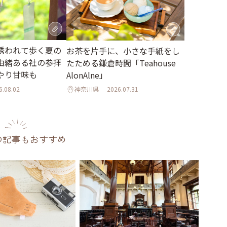
誘われて歩く夏の
お茶を片手に、小さな手紙をし
由緒ある社の参拝
たためる鎌倉時間「Teahouse
やり甘味も
AlonAlne」
6.08.02
神奈川県
2026.07.31
の記事もおすすめ