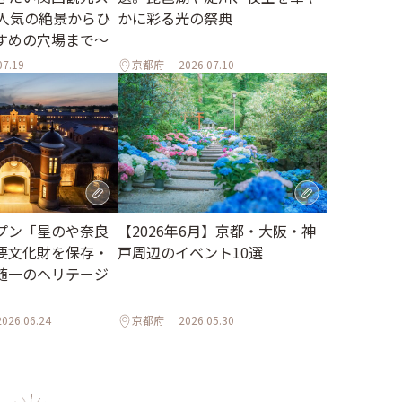
～人気の絶景からひ
かに彩る光の祭典
すめの穴場まで～
07.19
京都府
2026.07.10
プン「星のや奈良
【2026年6月】京都・大阪・神
要文化財を保存・
戸周辺のイベント10選
随一のヘリテージ
2026.06.24
京都府
2026.05.30