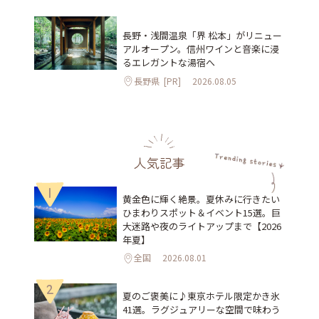
長野・浅間温泉「界 松本」がリニュー
アルオープン。信州ワインと音楽に浸
るエレガントな湯宿へ
長野県
[PR]
2026.08.05
人気記事
1
黄金色に輝く絶景。夏休みに行きたい
ひまわりスポット＆イベント15選。巨
大迷路や夜のライトアップまで【2026
年夏】
全国
2026.08.01
2
夏のご褒美に♪東京ホテル限定かき氷
41選。ラグジュアリーな空間で味わう