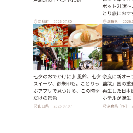
ポット21選
とり旅におす
京都府
2026.07.30
滋賀県
2026.
七夕のおでかけに♪ 風鈴、七夕
奈良に新オー
スイーツ、御朱印も。ことりっ
監獄」国の重
ぷアプリで見つける、この時季
再生した日本
だけの景色
ホテルが誕生
山口県
2026.07.07
奈良県
[PR]