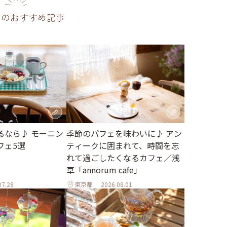
のおすすめ記事
季節のパフェを味わいに♪ アン
るなら♪ モーニン
ティークに囲まれて、時間を忘
フェ5選
れて過ごしたくなるカフェ／浅
草「annorum cafe」
07.28
東京都
2026.08.01