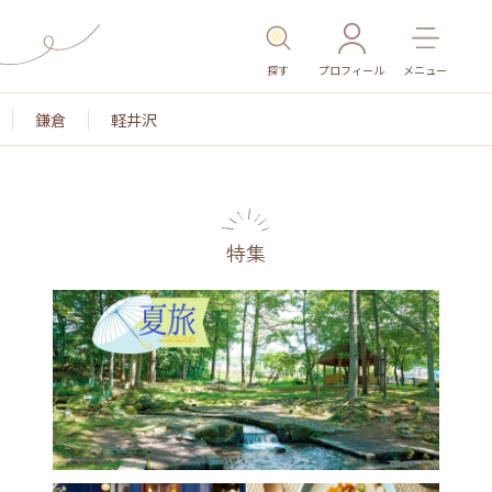
探す
プロフィール
メニュー
鎌倉
軽井沢
特集
名所・旧跡
温泉・スパ
その他施設
ごはん
カ