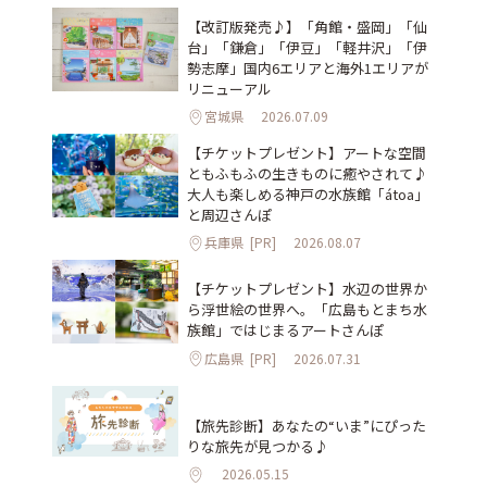
【改訂版発売♪】「角館・盛岡」「仙
台」「鎌倉」「伊豆」「軽井沢」「伊
勢志摩」国内6エリアと海外1エリアが
リニューアル
宮城県
2026.07.09
【チケットプレゼント】アートな空間
ともふもふの生きものに癒やされて♪
大人も楽しめる神戸の水族館「átoa」
と周辺さんぽ
兵庫県
[PR]
2026.08.07
【チケットプレゼント】水辺の世界か
ら浮世絵の世界へ。「広島もとまち水
族館」ではじまるアートさんぽ
広島県
[PR]
2026.07.31
【旅先診断】あなたの“いま”にぴった
りな旅先が見つかる♪
2026.05.15