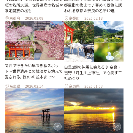
桜の名所10選。世界遺産の名城や
都屈指の梅まで♪春めく景色に誘
限定開放の桜も
われる京都＆奈良の名所12選
京都府
2026.03.08
京都府
2026.02.18
関西で行きたい早咲き桜スポッ
白黒2頭の神馬に会える♪ 奈良・
ト〜世界遺産との競演から地元で
吉野「丹生川上神社」で心潤す三
愛される川沿いの並木まで〜
社めぐり
奈良県
2026.02.14
奈良県
2026.01.03