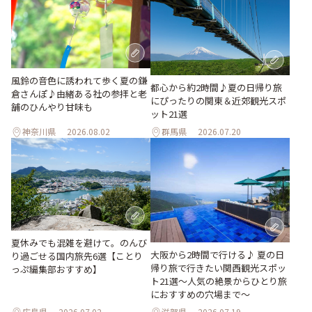
風鈴の音色に誘われて歩く夏の鎌
都心から約2時間♪夏の日帰り旅
倉さんぽ♪由緒ある社の参拝と老
にぴったりの関東＆近郊観光スポ
舗のひんやり甘味も
ット21選
神奈川県
2026.08.02
群馬県
2026.07.20
夏休みでも混雑を避けて。のんび
大阪から2時間で行ける♪ 夏の日
り過ごせる国内旅先6選【ことり
帰り旅で行きたい関西観光スポッ
っぷ編集部おすすめ】
ト21選～人気の絶景からひとり旅
におすすめの穴場まで～
広島県
2026.07.02
滋賀県
2026.07.19