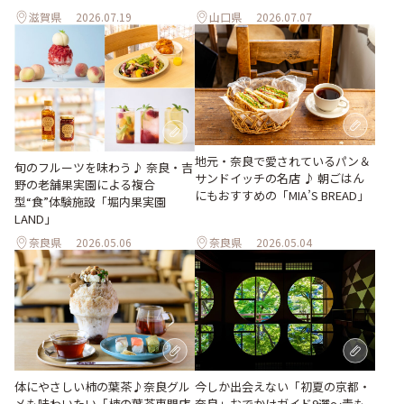
滋賀県
2026.07.19
山口県
2026.07.07
地元・奈良で愛されているパン＆
旬のフルーツを味わう♪ 奈良・吉
サンドイッチの名店 ♪ 朝ごはん
野の老舗果実園による複合
にもおすすめの「MIA’S BREAD」
型“食”体験施設「堀内果実園
LAND」
奈良県
2026.05.06
奈良県
2026.05.04
体にやさしい柿の葉茶♪奈良グル
今しか出会えない「初夏の京都・
メも味わいたい「柿の葉茶専門店
奈良」おでかけガイド9選～青も