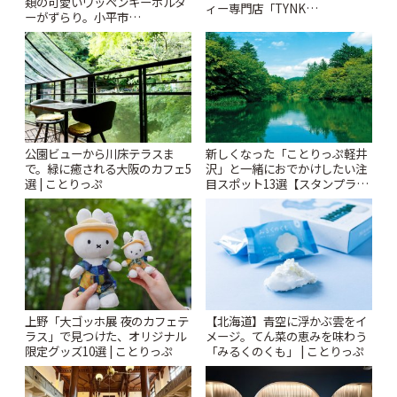
類の可愛いワッペンキーホルダ
ィー専門店「TYNK
ーがずらり。小平市
Kabutocho」 | ことりっぷ
「Kimamaya T&K」 | ことりっ
ぷ
公園ビューから川床テラスま
新しくなった「ことりっぷ軽井
で。緑に癒される大阪のカフェ5
沢」と一緒におでかけしたい注
選 | ことりっぷ
目スポット13選【スタンプラリ
ー開催中】 | ことりっぷ
上野「大ゴッホ展 夜のカフェテ
【北海道】青空に浮かぶ雲をイ
ラス」で見つけた、オリジナル
メージ。てん菜の恵みを味わう
限定グッズ10選 | ことりっぷ
「みるくのくも」 | ことりっぷ