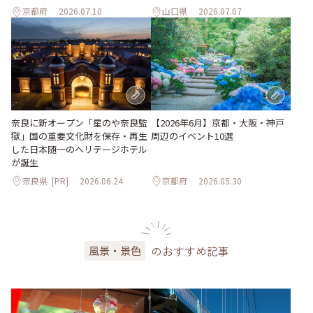
京都府
2026.07.10
山口県
2026.07.07
奈良に新オープン「星のや奈良監
【2026年6月】京都・大阪・神戸
獄」国の重要文化財を保存・再生
周辺のイベント10選
した日本随一のヘリテージホテル
が誕生
奈良県
[PR]
2026.06.24
京都府
2026.05.30
のおすすめ記事
風景・景色