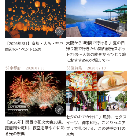
大阪から2時間で行ける♪ 夏の日
【2026年8月】京都・大阪・神戸
帰り旅で行きたい関西観光スポッ
周辺のイベント15選
ト21選～人気の絶景からひとり旅
におすすめの穴場まで～
京都府
2026.07.30
滋賀県
2026.07.19
七夕のおでかけに♪ 風鈴、七夕ス
【2026年】関西の花火大会10選。
イーツ、御朱印も。ことりっぷア
琵琶湖や淀川、夜空を華やかに彩
プリで見つける、この時季だけの
る光の祭典
景色