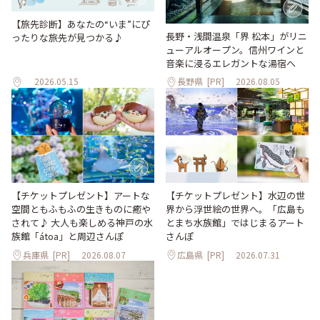
【旅先診断】あなたの“いま”にぴ
長野・浅間温泉「界 松本」がリニ
ったりな旅先が見つかる♪
ューアルオープン。信州ワインと
音楽に浸るエレガントな湯宿へ
2026.05.15
長野県
[PR]
2026.08.05
【チケットプレゼント】アートな
【チケットプレゼント】水辺の世
空間ともふもふの生きものに癒や
界から浮世絵の世界へ。「広島も
されて♪ 大人も楽しめる神戸の水
とまち水族館」ではじまるアート
族館「átoa」と周辺さんぽ
さんぽ
兵庫県
[PR]
2026.08.07
広島県
[PR]
2026.07.31