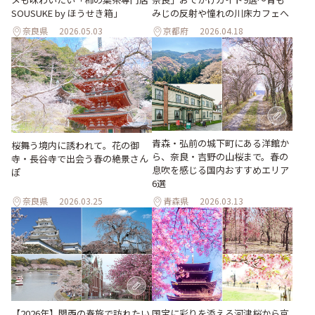
SOUSUKE by ほうせき箱」
みじの反射や憧れの川床カフェへ
奈良県
2026.05.03
京都府
2026.04.18
青森・弘前の城下町にある洋館か
桜舞う境内に誘われて。花の御
ら、奈良・吉野の山桜まで。春の
寺・長谷寺で出会う春の絶景さん
息吹を感じる国内おすすめエリア
ぽ
6選
奈良県
2026.03.25
青森県
2026.03.13
【2026年】関西の春旅で訪れたい
国宝に彩りを添える河津桜から京