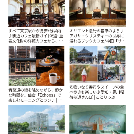
すべて東京駅から徒歩5分以内
オリエント急行の客車のよう♪
♪駅近カフェ最新ガイド6選~重
アガサ・クリスティーの世界に
要文化財の洋館カフェから、改
浸れるブックカフェ/神田「サロ
札すぐのレトロ喫茶まで~ | こと
ンクリスティ」 | ことりっぷ
りっぷ
名物いなり寿司やスイーツの食
青葉通の緑を眺めながら、静か
べ歩きも楽しい♪愛知・豊川稲
な時間を。仙台「Echoes」で
荷参道さんぽ | ことりっぷ
楽しむモーニングとランチ | こ
とりっぷ