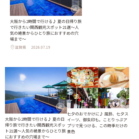
大阪から2時間で行ける♪ 夏の日帰り旅
で行きたい関西観光スポット21選～人
気の絶景からひとり旅におすすめの穴
場まで～
滋賀県
2026.07.19
七夕のおでかけに♪ 風鈴、七夕ス
大阪から2時間で行ける♪ 夏の日
イーツ、御朱印も。ことりっぷア
帰り旅で行きたい関西観光スポッ
プリで見つける、この時季だけの
ト21選～人気の絶景からひとり旅
景色
におすすめの穴場まで～