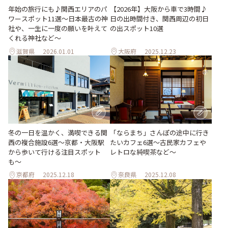
年始の旅行にも♪関西エリアのパ
【2026年】大阪から車で3時間♪
ワースポット11選～日本最古の神
日の出時間付き、関西周辺の初日
社や、一生に一度の願いを叶えて
の出スポット10選
くれる神社など～
滋賀県
2026.01.01
大阪府
2025.12.23
冬の一日を温かく、満喫できる関
「ならまち」さんぽの途中に行き
西の複合施設6選〜京都・大阪駅
たいカフェ6選〜古民家カフェや
から歩いて行ける注目スポット
レトロな純喫茶など〜
も〜
京都府
2025.12.18
奈良県
2025.12.08