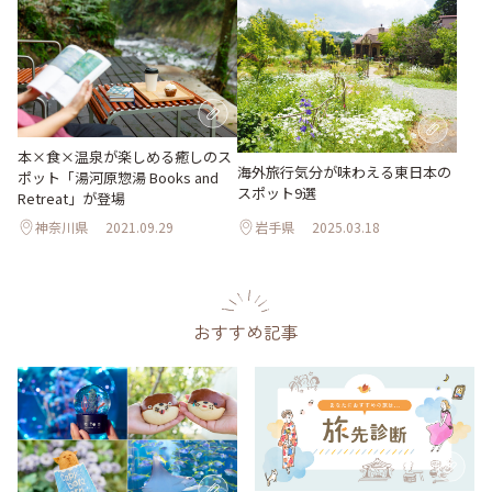
本×食×温泉が楽しめる癒しのス
海外旅行気分が味わえる東日本の
ポット「湯河原惣湯 Books and
スポット9選
Retreat」が登場
神奈川県
2021.09.29
岩手県
2025.03.18
おすすめ記事