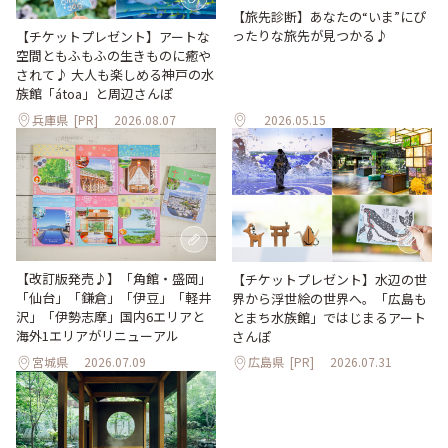
【旅先診断】あなたの“いま”にぴ
ったりな旅先が見つかる♪
【チケットプレゼント】アートな
空間ともふもふの生きものに癒や
されて♪ 大人も楽しめる神戸の水
族館「átoa」と周辺さんぽ
兵庫県
[PR]
2026.08.07
2026.05.15
【改訂版発売♪】「角館・盛岡」
【チケットプレゼント】水辺の世
「仙台」「鎌倉」「伊豆」「軽井
界から浮世絵の世界へ。「広島も
沢」「伊勢志摩」国内6エリアと
とまち水族館」ではじまるアート
海外1エリアがリニューアル
さんぽ
宮城県
2026.07.09
広島県
[PR]
2026.07.31