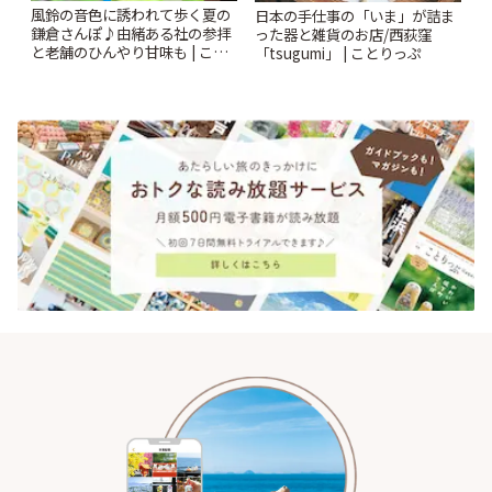
風鈴の音色に誘われて歩く夏の
日本の手仕事の「いま」が詰ま
鎌倉さんぽ♪由緒ある社の参拝
った器と雑貨のお店/西荻窪
と老舗のひんやり甘味も | こと
「tsugumi」 | ことりっぷ
りっぷ