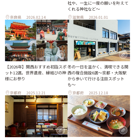
社や、一生に一度の願いを叶えて
くれる神社など～
奈良県
2026.02.14
滋賀県
2026.01.01
【2026年】関西おすすめ初詣スポ
冬の一日を温かく、満喫できる関
ット12選。世界遺産、縁結びの神
西の複合施設6選〜京都・大阪駅
様にお参り
から歩いて行ける注目スポット
も〜
京都府
2025.12.21
京都府
2025.12.18