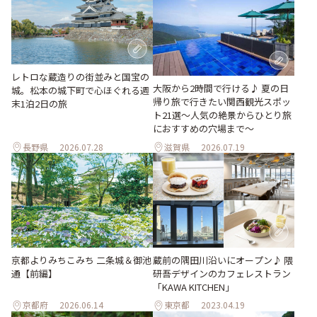
レトロな蔵造りの街並みと国宝の
大阪から2時間で行ける♪ 夏の日
城。松本の城下町で心ほぐれる週
帰り旅で行きたい関西観光スポッ
末1泊2日の旅
ト21選～人気の絶景からひとり旅
におすすめの穴場まで～
長野県
2026.07.28
滋賀県
2026.07.19
京都よりみちこみち 二条城＆御池
蔵前の隅田川沿いにオープン♪ 隈
通【前編】
研吾デザインのカフェレストラン
「KAWA KITCHEN」
京都府
2026.06.14
東京都
2023.04.19