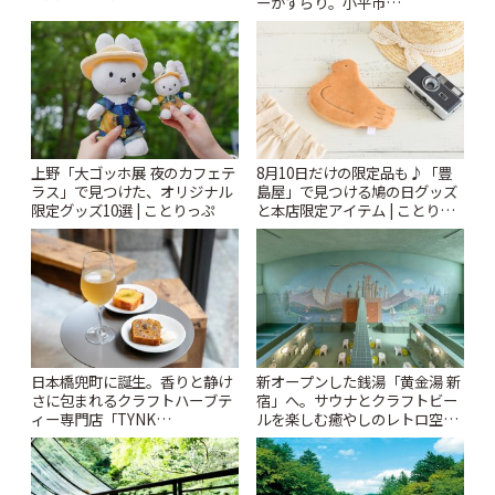
ーがずらり。小平市
札すぐのレトロ喫茶まで~ | こと
「Kimamaya T&K」 | ことりっ
りっぷ
ぷ
上野「大ゴッホ展 夜のカフェテ
8月10日だけの限定品も♪「豊
ラス」で見つけた、オリジナル
島屋」で見つける鳩の日グッズ
限定グッズ10選 | ことりっぷ
と本店限定アイテム | ことりっ
ぷ
日本橋兜町に誕生。香りと静け
新オープンした銭湯「黄金湯 新
さに包まれるクラフトハーブテ
宿」へ。サウナとクラフトビー
ィー専門店「TYNK
ルを楽しむ癒やしのレトロ空間
Kabutocho」 | ことりっぷ
| ことりっぷ