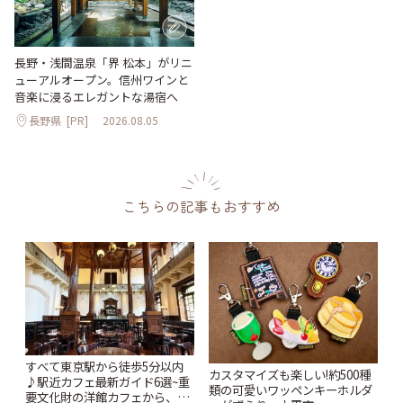
長野・浅間温泉「界 松本」がリニ
ューアルオープン。信州ワインと
音楽に浸るエレガントな湯宿へ
長野県
[PR]
2026.08.05
こちらの記事もおすすめ
すべて東京駅から徒歩5分以内
カスタマイズも楽しい!約500種
♪駅近カフェ最新ガイド6選~重
類の可愛いワッペンキーホルダ
要文化財の洋館カフェから、改