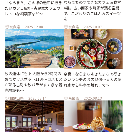
ならまちのすてきなカフェ＆食堂
「ならまち」さんぽの途中に行き
4選。古い商家や町家が残る空間
たいカフェ6選〜古民家カフェや
で、こだわりのごはん＆スイーツ
レトロな純喫茶など〜
を
奈良県
2025.12.08
奈良県
2025.10.07
秋の連休にも♪ 大阪から2時間の
奈良・ならまち＆きたまちで行き
おでかけスポット11選～コスモス
たいランチのお店13選～大人の隠
が彩る古刹や秋バラがすてきな観
れ家から料亭の離れまで～
光施設も～
和歌山県
2025.09.14
奈良県
2025.08.13