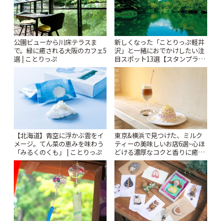
公園ビューから川床テラスま
新しくなった「ことりっぷ軽井
で。緑に癒される大阪のカフェ5
沢」と一緒におでかけしたい注
選 | ことりっぷ
目スポット13選【スタンプラリ
ー開催中】 | ことりっぷ
【北海道】青空に浮かぶ雲をイ
東京&横浜で見つけた、ミルク
メージ。てん菜の恵みを味わう
ティーの美味しいお店6選~心ほ
「みるくのくも」 | ことりっぷ
どける濃厚なコクと香りに癒や
されるティータイム~ | ことりっ
ぷ