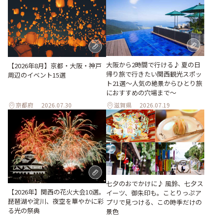
大阪から2時間で行ける♪ 夏の日
【2026年8月】京都・大阪・神戸
帰り旅で行きたい関西観光スポッ
周辺のイベント15選
ト21選～人気の絶景からひとり旅
におすすめの穴場まで～
京都府
2026.07.30
滋賀県
2026.07.19
七夕のおでかけに♪ 風鈴、七夕ス
【2026年】関西の花火大会10選。
イーツ、御朱印も。ことりっぷア
琵琶湖や淀川、夜空を華やかに彩
プリで見つける、この時季だけの
る光の祭典
景色