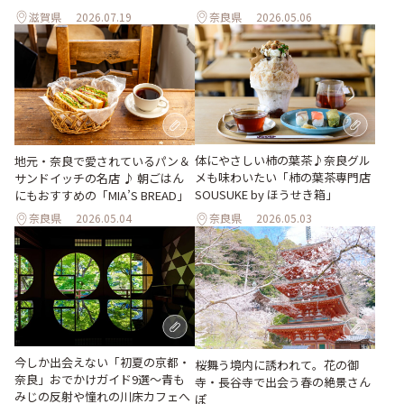
滋賀県
2026.07.19
奈良県
2026.05.06
体にやさしい柿の葉茶♪奈良グル
地元・奈良で愛されているパン＆
メも味わいたい「柿の葉茶専門店
サンドイッチの名店 ♪ 朝ごはん
SOUSUKE by ほうせき箱」
にもおすすめの「MIA’S BREAD」
奈良県
2026.05.04
奈良県
2026.05.03
今しか出会えない「初夏の京都・
桜舞う境内に誘われて。花の御
奈良」おでかけガイド9選～青も
寺・長谷寺で出会う春の絶景さん
みじの反射や憧れの川床カフェへ
ぽ