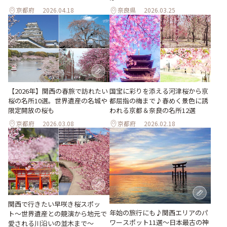
京都府
2026.04.18
奈良県
2026.03.25
【2026年】関西の春旅で訪れたい
国宝に彩りを添える河津桜から京
桜の名所10選。世界遺産の名城や
都屈指の梅まで♪春めく景色に誘
限定開放の桜も
われる京都＆奈良の名所12選
京都府
2026.03.08
京都府
2026.02.18
関西で行きたい早咲き桜スポッ
年始の旅行にも♪関西エリアのパ
ト〜世界遺産との競演から地元で
ワースポット11選～日本最古の神
愛される川沿いの並木まで〜