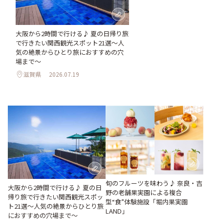
大阪から2時間で行ける♪ 夏の日帰り旅
で行きたい関西観光スポット21選～人
気の絶景からひとり旅におすすめの穴
場まで～
滋賀県
2026.07.19
旬のフルーツを味わう♪ 奈良・吉
大阪から2時間で行ける♪ 夏の日
野の老舗果実園による複合
帰り旅で行きたい関西観光スポッ
型“食”体験施設「堀内果実園
ト21選～人気の絶景からひとり旅
LAND」
におすすめの穴場まで～