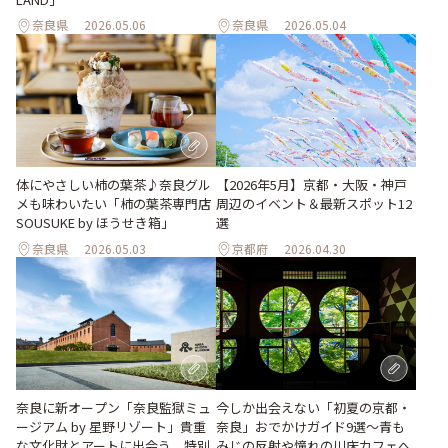
奈良県
2026.05.06
奈良県
2026.05.04
体にやさしい柿の葉茶♪奈良グル
【2026年5月】京都・大阪・神戸
メも味わいたい「柿の葉茶専門店
周辺のイベント＆最新スポット12
SOUSUKE by ほうせき箱」
選
奈良県
2026.05.03
京都府
2026.04.30
奈良に新オープン「奈良監獄ミュ
今しか出会えない「初夏の京都・
ージアム by 星野リゾート」貴重
奈良」おでかけガイド9選～青も
な文化財とアートに出会う、特別
みじの反射や憧れの川床カフェへ