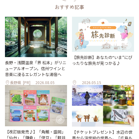
おすすめ記事
【旅先診断】あなたの“いま”にぴ
長野・浅間温泉「界 松本」がリニ
ったりな旅先が見つかる♪
ューアルオープン。信州ワインと
音楽に浸るエレガントな湯宿へ
長野県
[PR]
2026.08.05
2026.05.15
【改訂版発売♪】「角館・盛岡」
【チケットプレゼント】水辺の世
「仙台」「鎌倉」「伊豆」「軽井
界から浮世絵の世界へ。「広島も