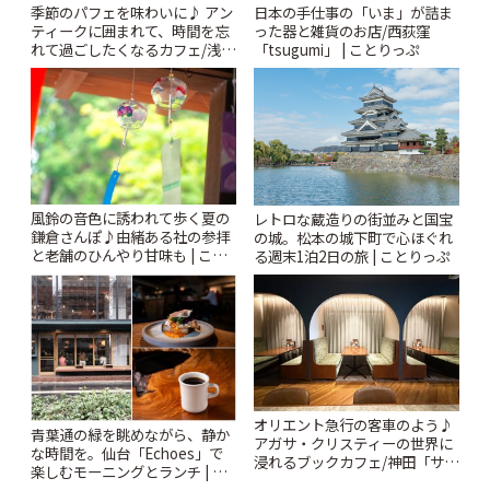
季節のパフェを味わいに♪ アン
日本の手仕事の「いま」が詰ま
ティークに囲まれて、時間を忘
った器と雑貨のお店/西荻窪
れて過ごしたくなるカフェ/浅草
「tsugumi」 | ことりっぷ
「annorum cafe」 | ことりっぷ
風鈴の音色に誘われて歩く夏の
レトロな蔵造りの街並みと国宝
鎌倉さんぽ♪由緒ある社の参拝
の城。松本の城下町で心ほぐれ
と老舗のひんやり甘味も | こと
る週末1泊2日の旅 | ことりっぷ
りっぷ
オリエント急行の客車のよう♪
青葉通の緑を眺めながら、静か
アガサ・クリスティーの世界に
な時間を。仙台「Echoes」で
浸れるブックカフェ/神田「サロ
楽しむモーニングとランチ | こ
ンクリスティ」 | ことりっぷ