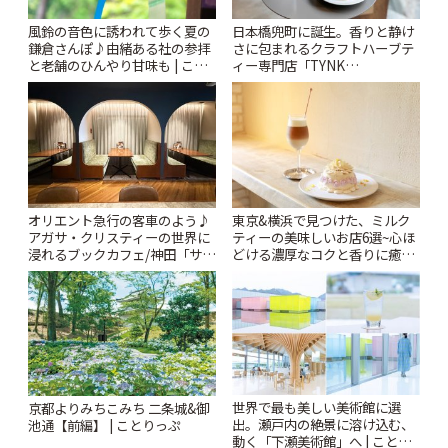
風鈴の音色に誘われて歩く夏の
日本橋兜町に誕生。香りと静け
鎌倉さんぽ♪由緒ある社の参拝
さに包まれるクラフトハーブテ
と老舗のひんやり甘味も | こと
ィー専門店「TYNK
りっぷ
Kabutocho」 | ことりっぷ
オリエント急行の客車のよう♪
東京&横浜で見つけた、ミルク
アガサ・クリスティーの世界に
ティーの美味しいお店6選~心ほ
浸れるブックカフェ/神田「サロ
どける濃厚なコクと香りに癒や
ンクリスティ」 | ことりっぷ
されるティータイム~ | ことりっ
ぷ
世界で最も美しい美術館に選
京都よりみちこみち 二条城&御
出。瀬戸内の絶景に溶け込む、
池通【前編】 | ことりっぷ
動く「下瀬美術館」へ | ことり