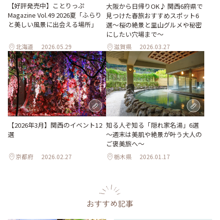
【好評発売中】ことりっぷ
大阪から日帰りOK♪ 関西6府県で
Magazine Vol.49 2026夏「ふらり
見つけた春旅おすすめスポット6
と美しい風景に出会える場所」
選～桜の絶景と里山グルメや秘密
にしたい穴場まで～
北海道
2026.05.29
滋賀県
2026.03.27
【2026年3月】関西のイベント12
知る人ぞ知る「隠れ家名湯」6選
選
～週末は美肌や絶景が叶う大人の
ご褒美旅へ～
京都府
2026.02.27
栃木県
2026.01.17
おすすめ記事