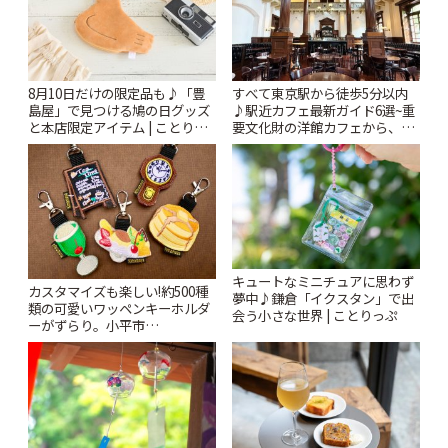
8月10日だけの限定品も♪「豊
すべて東京駅から徒歩5分以内
島屋」で見つける鳩の日グッズ
♪駅近カフェ最新ガイド6選~重
と本店限定アイテム | ことりっ
要文化財の洋館カフェから、改
ぷ
札すぐのレトロ喫茶まで~ | こと
りっぷ
キュートなミニチュアに思わず
カスタマイズも楽しい!約500種
夢中♪鎌倉「イクスタン」で出
類の可愛いワッペンキーホルダ
会う小さな世界 | ことりっぷ
ーがずらり。小平市
「Kimamaya T&K」 | ことりっ
ぷ