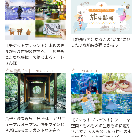
【旅先診断】あなたの“いま”にぴ
ったりな旅先が見つかる♪
【チケットプレゼント】水辺の世
界から浮世絵の世界へ。「広島も
とまち水族館」ではじまるアート
さんぽ
広島県
[PR]
2026.07.31
2026.05.15
長野・浅間温泉「界 松本」がリニ
【チケットプレゼント】アートな
ューアルオープン。信州ワインと
空間ともふもふの生きものに癒や
音楽に浸るエレガントな湯宿へ
されて♪ 大人も楽しめる神戸の水