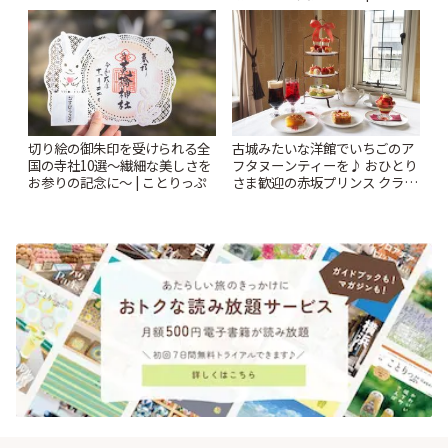
っぷ
切り絵の御朱印を受けられる全
古城みたいな洋館でいちごのア
国の寺社10選〜繊細な美しさを
フタヌーンティーを♪ おひとり
お参りの記念に〜 | ことりっぷ
さま歓迎の赤坂プリンス クラシ
ックハウス「La Maison Kioi」 |
ことりっぷ