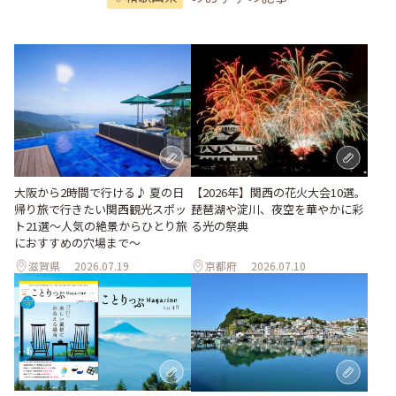
大阪から2時間で行ける♪ 夏の日
【2026年】関西の花火大会10選。
帰り旅で行きたい関西観光スポッ
琵琶湖や淀川、夜空を華やかに彩
ト21選～人気の絶景からひとり旅
る光の祭典
におすすめの穴場まで～
滋賀県
2026.07.19
京都府
2026.07.10