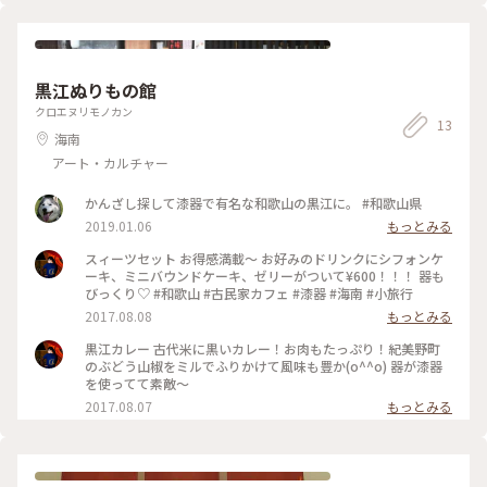
黒江ぬりもの館
クロエヌリモノカン
13
海南
アート・カルチャー
かんざし探して漆器で有名な和歌山の黒江に。 #和歌山県
2019.01.06
もっとみる
スィーツセット お得感満載〜 お好みのドリンクにシフォンケ
ーキ、ミニバウンドケーキ、ゼリーがついて¥600！！！ 器も
びっくり♡ #和歌山 #古民家カフェ #漆器 #海南 #小旅行
2017.08.08
もっとみる
黒江カレー 古代米に黒いカレー！お肉もたっぷり！紀美野町
のぶどう山椒をミルでふりかけて風味も豊か(o^^o) 器が漆器
を使ってて素敵〜
2017.08.07
もっとみる