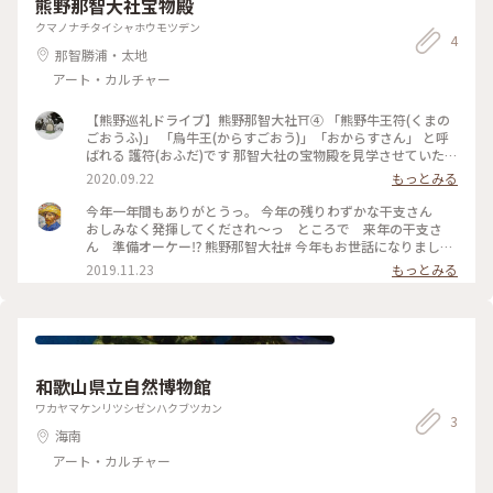
熊野那智大社宝物殿
沢な時間を過ごしたい。jazz好きな方には是非行ってみてほし
クマノナチタイシャホウモツデン
いお店です。1人で過ごすも良し、大切な人と過ごすのも素敵
4
です。#バー#カフェ#珈琲#ケーキ#jazz
那智勝浦・太地
アート・カルチャー
【熊野巡礼ドライブ】熊野那智大社⛩④ 「熊野牛王符(くまの
ごおうふ)」 「烏牛王(からすごおう)」「おからすさん」 と呼
ばれる 護符(おふだ)です 那智大社の宝物殿を見学させていただ
いた時に 受付の方が 丁寧にわかりやすくこの護符の「烏文
2020.09.22
もっとみる
字」の読み方や おふだの使い方などを解説してくださいまし
た 「那智 結 瀧宝」 (中央の文字は 上段が糸 下段が吉 あわせて
今年一年間もありがとうっ。 今年の残りわずかな干支さん
結) 魔除け、厄除けとして玄関やかまどの上にお祀りするのが
おしみなく発揮してくだされ〜っ ところで 来年の干支さ
一般的ですが 起請文(誓約書)の用紙として熊野権現に誓いを立
ん 準備オーケー⁉️ 熊野那智大社# 今年もお世話になりました
てるのに使われたそうです 時代劇、ドラマなどでもそんな場
#
2019.11.23
もっとみる
面でチラッと出てくることがあるのだそうですよ お話も興味
深く また とてもパワーがある神符だとわかったので 一枚授け
ていただきました 本宮大社、速玉大社には どちらも「熊野山
宝印」を表す「烏牛王」があります #牛王神符 #那智大社 #魔
除け
和歌山県立自然博物館
ワカヤマケンリツシゼンハクブツカン
3
海南
アート・カルチャー