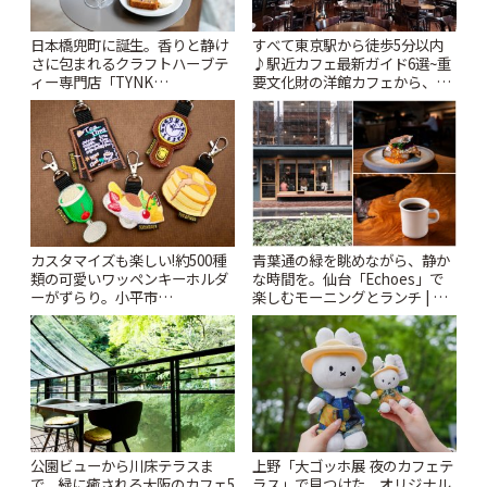
日本橋兜町に誕生。香りと静け
すべて東京駅から徒歩5分以内
さに包まれるクラフトハーブテ
♪駅近カフェ最新ガイド6選~重
ィー専門店「TYNK
要文化財の洋館カフェから、改
Kabutocho」 | ことりっぷ
札すぐのレトロ喫茶まで~ | こと
りっぷ
カスタマイズも楽しい!約500種
青葉通の緑を眺めながら、静か
類の可愛いワッペンキーホルダ
な時間を。仙台「Echoes」で
ーがずらり。小平市
楽しむモーニングとランチ | こ
「Kimamaya T&K」 | ことりっ
とりっぷ
ぷ
公園ビューから川床テラスま
上野「大ゴッホ展 夜のカフェテ
で。緑に癒される大阪のカフェ5
ラス」で見つけた、オリジナル