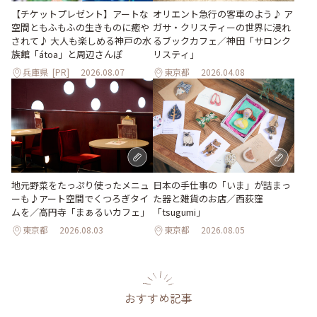
【チケットプレゼント】アートな
オリエント急行の客車のよう♪ ア
空間ともふもふの生きものに癒や
ガサ・クリスティーの世界に浸れ
されて♪ 大人も楽しめる神戸の水
るブックカフェ／神田「サロンク
族館「átoa」と周辺さんぽ
リスティ」
兵庫県
[PR]
2026.08.07
東京都
2026.04.08
地元野菜をたっぷり使ったメニュ
日本の手仕事の「いま」が詰まっ
ーも♪アート空間でくつろぎタイ
た器と雑貨のお店／西荻窪
ムを／高円寺「まぁるいカフェ」
「tsugumi」
東京都
2026.08.03
東京都
2026.08.05
おすすめ記事