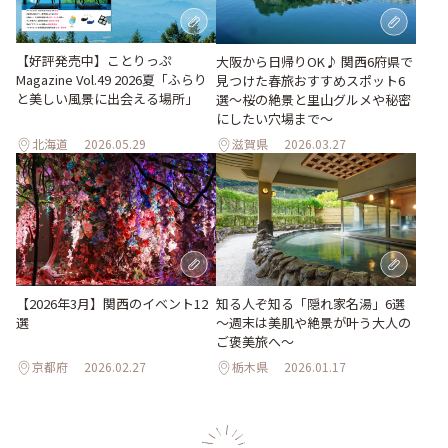
【好評発売中】ことりっぷ
大阪から日帰りOK♪ 関西6府県で
Magazine Vol.49 2026夏「ふらり
見つけた春旅おすすめスポット6
と美しい風景に出会える場所」
選～桜の絶景と里山グルメや秘密
にしたい穴場まで～
北海道
2026.05.29
滋賀県
2026.03.27
【2026年3月】関西のイベント12
知る人ぞ知る「隠れ家名湯」6選
選
～週末は美肌や絶景が叶う大人の
ご褒美旅へ～
京都府
2026.02.27
栃木県
2026.01.17