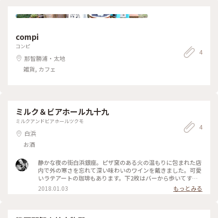
compi
コンピ
4
那智勝浦・太地
雑貨, カフェ
ミルク＆ビアホール九十九
ミルクアンドビアホールツクモ
4
白浜
お酒
静かな夜の街白浜銀座。ピザ窯のある火の温もりに包まれた店
内で外の寒さを忘れて深い味わいのワインを戴きました。可愛
いラテアートの珈琲もあります。下2枚はバーから歩いてすぐ
の系列店のカフェを紹介して頂きました。大きな扉を開けると
2018.01.03
もっとみる
jazzの音色が心地良い空間が広がっていました。アンティーク
調の家具が置いてある店内は温かみを感じます。2階からは白
浜の海も見え、時を忘れさせてくれます。月に2回しか開かな
いというプライベートサロンも併設されておりいつかそこで贅