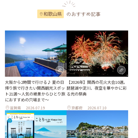
のおすすめ記事
和歌山県
大阪から2時間で行ける♪ 夏の日
【2026年】関西の花火大会10選。
帰り旅で行きたい関西観光スポッ
琵琶湖や淀川、夜空を華やかに彩
ト21選～人気の絶景からひとり旅
る光の祭典
におすすめの穴場まで～
滋賀県
2026.07.19
京都府
2026.07.10