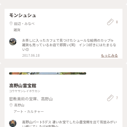
モンシュシュ
8
田辺・みなべ
雑貨
お茶しに入ったカフェで見つけたシュールな絵柄のカップ☕
雑貨も売っているお店で即買い(笑) インコ好きにはたまらな
い😍
2017.06.18
もっとみる
高野山霊宝館
コウヤサンレイホウカン
7
密教美術の宝庫、高野山
高野山
アート・カルチャー
高野山パート5デス 凄いお宝でした👍霊宝館を出て街並みがい
い感じでした🤣#高野山