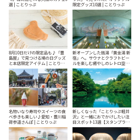
選 | ことりっぷ
限定グッズ10選 | ことりっぷ
8月10日だけの限定品も♪「豊
新オープンした銭湯「黄金湯 新
島屋」で見つける鳩の日グッズ
宿」へ。サウナとクラフトビー
と本店限定アイテム | ことりっ
ルを楽しむ癒やしのレトロ空間
ぷ
| ことりっぷ
名物いなり寿司やスイーツの食
新しくなった「ことりっぷ軽井
べ歩きも楽しい♪愛知・豊川稲
沢」と一緒におでかけしたい注
荷参道さんぽ | ことりっぷ
目スポット13選【スタンプラリ
ー開催中】 | ことりっぷ