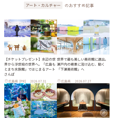
のおすすめ記事
アート・カルチャー
世界で最も美しい美術館に選出。
【チケットプレゼント】水辺の世
瀬戸内の絶景に溶け込む、動く
界から浮世絵の世界へ。「広島も
「下瀬美術館」へ
とまち水族館」ではじまるアート
さんぽ
広島県
[PR]
2026.07.31
広島県
2026.07.27