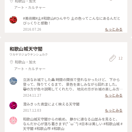
和歌山・加太
アート・カルチャー
#美術館#土#和歌山#ひんやり 土の色ってこんなにあるんだと
びっくりと感動！
2016.07.26
もっとみる
和歌山城天守閣
ワカヤマジョウテンシュカク
12
和歌山・加太
アート・カルチャー
立派なお城でした🏯 時間の関係で登れなかったけど、 下から
登って、降りてくるまで、 景色を楽しみながら回れました。
🥷の方が色々説明してくれたり、 地元の方がお城の楽しみ方
を教えてくれました♬ 次回はゆっくり天守閣まで登りたい
2024.11.27
もっとみる
な。
澄みきった青空によく映える天守閣
2017.12.03
もっとみる
和歌山城天守閣からの眺め。 静かに連なる山並みを見ると、
なんだか心が落ち着きます(*´ω`*) #日本は美しい #和歌山城 #
天守閣 #和歌山市 #和歌山