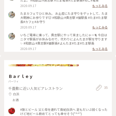
たよ。 #和歌山 #貴志駅 #たま電車#たま駅長#ねこ#電車
2020.09.17
もっとみる
たまカフェでひと休み。 お土産にたま守りをゲットして、たま
大明神にお参りです🐱 #和歌山 #貴志駅 #猫駅長 #たま#たま駅
長#カフェ#お守り
2020.09.17
もっとみる
いちご電車に乗って、貴志駅にやって来ましたにゃー🐈 今日は
ニタマ駅長がお休みなので、代わりによんたまが駅を守ります
✨ #和歌山 #貴志駅#猫駅長#よんたま#たま#たま駅長
2020.09.17
もっとみる
Ｂａｒｌｅｙ
バーリィ
35
千畳敷に近い人気ビアレストラン
白浜
お酒
#旅とビール 父と母を連れて南紀白浜へ 足もだいぶ弱くなった
けど地ビール飲めてとっても幸せそう(*^^*)