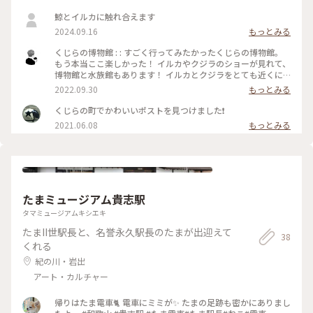
鯨とイルカに触れ合えます
2024.09.16
もっとみる
くじらの博物館 : : すごく行ってみたかったくじらの博物館。
もう本当ここ楽しかった！ イルカやクジラのショーが見れて、
博物館と水族館もあります！ イルカとクジラをとても近くに
見ることができます。そして餌やり体験もできちゃいます。 親
2022.09.30
もっとみる
子でもカップルでも楽しめると思うのでぜひ行ってみてくださ
い🚶‍♂️ : : #私のことりっぷ2022 #和歌山 #和歌山観光 #和歌山旅
くじらの町でかわいいポストを見つけました❗
行 #水族館 #イルカ #クジラ #太地町 #カメラ旅
2021.06.08
もっとみる
たまミュージアム貴志駅
タマミュージアムキシエキ
たまII世駅長と、名誉永久駅長のたまが出迎えて
38
くれる
紀の川・岩出
アート・カルチャー
帰りはたま電車🐈 電車にミミが✨ たまの足跡も密かにありまし