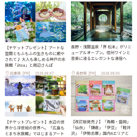
長野・浅間温泉「界 松本」がリニ
【チケットプレゼント】アートな
ューアルオープン。信州ワインと
空間ともふもふの生きものに癒や
音楽に浸るエレガントな湯宿へ
されて♪ 大人も楽しめる神戸の水
族館「átoa」と周辺さんぽ
兵庫県
[PR]
2026.08.07
長野県
[PR]
2026.08.05
【改訂版発売♪】「角館・盛岡」
【チケットプレゼント】水辺の世
「仙台」「鎌倉」「伊豆」「軽井
界から浮世絵の世界へ。「広島も
沢」「伊勢志摩」国内6エリアと
とまち水族館」ではじまるアート