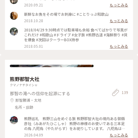
2020.09.21
もっとみる
新鮮なお魚をその場でお刺身に #ことりっぷ和歌山
2018.10.28
もっとみる
2018/04/29 9:30時点では駐車場も余裕 食べてばかりで写真が
これだけ #和歌山 #ドライブ #女子旅 #熊野古道 #海鮮祭り #貝
を爆食 #次回はクーラーBOX持参
2018.05.01
もっとみる
熊野那智大社
クマノナチタイシャ
139
那智の滝への信仰を起源にする
那智勝浦・太地
名所・旧跡
熊野巡礼 熊野三山をめぐる旅 熊野那智大社の境内ある御縣
彦社（みあがたひこしゃ） 熊野の神様のお使いである三本足
の烏 八咫烏（やたがらす）をお祀りしています。 八咫烏は、
物事をより良い方向へ導く「導きの神様」 交通安全や旅行安
2026.04.09
もっとみる