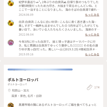
（写真2枚目） そしてこの日のゴール、那智の滝は連日の雨で
紀伊半島巡り🚗³₃ 2年ぶりの白良浜🌊 日帰り旅のつもりでした
水量が増し、「本来は三筋。こんなに勢いのある那智の滝を見
が朝5時発だったため力尽き、大阪まで戻るのしんどいね、と
れてよかった」と語り部さん。 滝のそばまで近づけば、滝の
ここで一泊することになりました。 海のそばの白良湯で疲れ
ミストがひんやりと、歩き疲れた体を癒してくれたのでした。
を癒し、海岸に座って日が沈むのをしばらく眺めました。 白
2024.06.09
もっとみる
（写真4、5枚目） スポットは大門坂です。 #ひみつの絶景 #熊
良湯は昔ながら雰囲気があり番台にはおかみさんが座っていま
野 #熊野古道 #大門坂 #那智の滝 #大斎原大鳥居 #那智の滝神秘
す。しょっぱくてとろみのある湯。シャンプーや石鹸はなくド
白浜 白良浜 こんなに白い砂浜✨こんなに青く透き通った海✨
ウォークは #次回のお楽しみ
ライヤーもありませんが、お湯に浸かって窓を少し開けると白
美しすぎて一瞬声も出ませんでした😍 5月半ばでしたがとても
良浜と海と空の素晴らしい眺めを見ることが出来ます✨ 人の少
暑い日で、泳いでいる人たちもたくさんいました。 海岸のす
なくなった海はノスタルジックで、いつまで見ていても飽きる
ぐそばには露天風呂がありましたが今は営業していないようで
2022.06.04
もっとみる
ことのない景色でした🌅 #紀伊半島巡り #白浜 #白良浜 #白良
す。 海岸から道路側まで上がると足湯も。 足湯には入る事が
湯 #温泉 #銭湯 #和歌山
でき、ちょっとぬるめだけれど気持ちよかったです😊 #ヒーリ
今年3月に行った白浜で。 妹と甥っ子達はテーマパークに行
ング旅 #春風さんぽ #Myことりっぷ #白浜 #白良浜
き、私と両親は白良浜でゆっくり散歩した🚶‍♂️🚶‍♀️🚶‍♂️ その名の通
り砂が真っ白❗️だった。美しい〜🤗 (2019.3.25) #南紀白浜 #白
良浜 #ビーチ #海🏖
2019.09.16
もっとみる
ポルトヨーロッパ
ポルトヨーロッパ
174
和歌山・加太
風景・景色, 名所・旧跡
黒潮市場の隣にあるポルトヨーロッパ ご飯を食べてちょっと