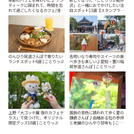
ティークに囲まれて、時間を忘
沢」と一緒におでかけしたい注
れて過ごしたくなるカフェ/浅草
目スポット13選【スタンプラリ
「annorum cafe」 | ことりっぷ
ー開催中】 | ことりっぷ
のんびり尾道さんぽで寄りたい
名物いなり寿司やスイーツの食
ランチスポット6選 | ことりっぷ
べ歩きも楽しい♪愛知・豊川稲
荷参道さんぽ | ことりっぷ
風鈴の音色に誘われて歩く夏の
上野「大ゴッホ展 夜のカフェテ
鎌倉さんぽ♪由緒ある社の参拝
ラス」で見つけた、オリジナル
と老舗のひんやり甘味も | こと
限定グッズ10選 | ことりっぷ
りっぷ