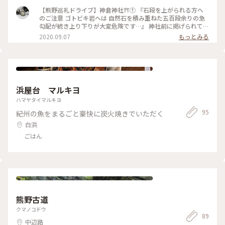
わからない 「怖さ」が湧いてきました ちょっとした 「修行」
をしている気持ちで ひたすら登り続けました #わたしの旅 #熊
【熊野巡礼ドライブ】神倉神社⛩① 『石段を上がられる方へ
野巡礼 #神倉神社 追記:後で調べて知ったのですが こちらの神
のご注意 ゴトビキ岩へは 自然石を積み重ねた五百段余りの急
社の行事で 夜に松明を持ってこの石段を駆け下りる神事「御
勾配が続き上り下りが大変危険です…』 神社前に掲げられてい
燈祭り」があるそうです😵
る看板です 前書きのあとに 詳しく注意書きが書かれていて ど
2020.09.07
もっとみる
れほどの厳しい道のりがあるのか…緊張感が出てきました #わ
たしの旅 #熊野巡礼 #神倉神社 #熊野速玉大社摂社
浜屋台 マルキヨ
ハマヤタイマルキヨ
95
紀州の魚をまるごと豪快に炭火焼きでいただく
白浜
ごはん
熊野古道
クマノコドウ
89
中辺路