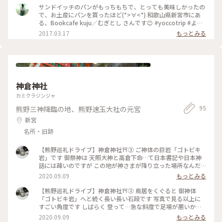
宮 #新宮 #ことりっぷスターユーザー旅 #ことりっぷスターユ
サンドイッチのパンがもっちもちで、とっても美味しかったの
ーザー #ことりっぷ #cotrip #世界遺産 #worldHeritage
で、お土産にパンを買ったほど(*>∀<*) 和歌山県新宮市にあ
#japan #IGersJP #team_jp_ #wakayama
る、Bookcafe kuju／むぎとし さんです😊 #yoccotrip #よっ
#worldheritagejapan #fujifilm #xt1 #35mmf1.4
ことりっぷ #ことりっぷ新宮 #新宮 #ことりっぷスターユーザ
2017.03.17
もっとみる
#Bookcafekuju #むぎとし
ー旅 #ことりっぷスターユーザー #ことりっぷ #cotrip #世界
遺産 #worldHeritage #japan #IGersJP #team_jp_
#wakayama #worldheritagejapan #fujifilm #xt1
#35mmf1.4 #Bookcafekuju #むぎとし
神倉神社
カミクラジンジャ
95
熊野三神降臨の地、熊野速玉大社の元宮
新宮
名所・旧跡
【熊野巡礼ドライブ】神倉神社⛩③ ご神体の巨岩「ゴトビキ
岩」です 御祭神は 天照大神と高倉下命…て日本書記や日本神
話には疎いのですが この地が神さまが降り立った場所なんだ
と思うと ありがたく 自然と合掌してしまいます🙏✨ 崖のきわ
2020.09.09
もっとみる
の日陰に立つと 下から爽やかな風が吹き上がり涼しい〜🌿 遠
く熊野灘や市街地が見渡せて 絶景スポットでもあります #わた
【熊野巡礼ドライブ】神倉神社⛩② 鳥居をくぐると 御神体
しの旅 #熊野巡礼 #神倉神社 #巨岩信仰 #陽石
「ゴトビキ岩」へと続く長い長い石段です 写真で見る以上に
すごい角度です しばらく 登って…急な斜度で足場が悪いから
なのか、それとも神聖な場所を目指す畏れなのか自分でもよく
2020.09.09
もっとみる