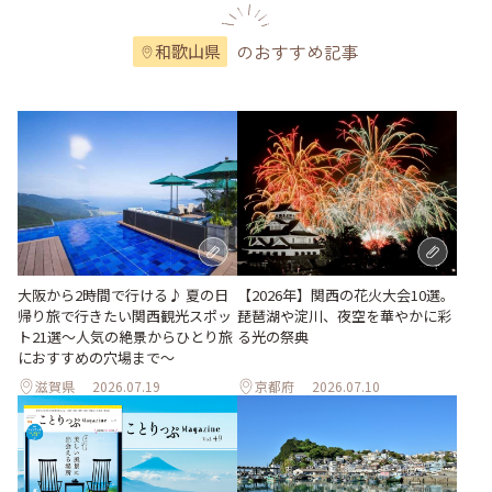
のおすすめ記事
和歌山県
大阪から2時間で行ける♪ 夏の日
【2026年】関西の花火大会10選。
帰り旅で行きたい関西観光スポッ
琵琶湖や淀川、夜空を華やかに彩
ト21選～人気の絶景からひとり旅
る光の祭典
におすすめの穴場まで～
滋賀県
2026.07.19
京都府
2026.07.10