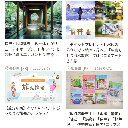
長野・浅間温泉「界 松本」がリニ
【チケットプレゼント】水辺の世
ューアルオープン。信州ワインと
界から浮世絵の世界へ。「広島も
音楽に浸るエレガントな湯宿へ
とまち水族館」ではじまるアート
さんぽ
長野県
[PR]
2026.08.05
広島県
[PR]
2026.07.31
【旅先診断】あなたの“いま”にぴ
ったりな旅先が見つかる♪
【改訂版発売♪】「角館・盛岡」
「仙台」「鎌倉」「伊豆」「軽井
沢」「伊勢志摩」国内6エリアと