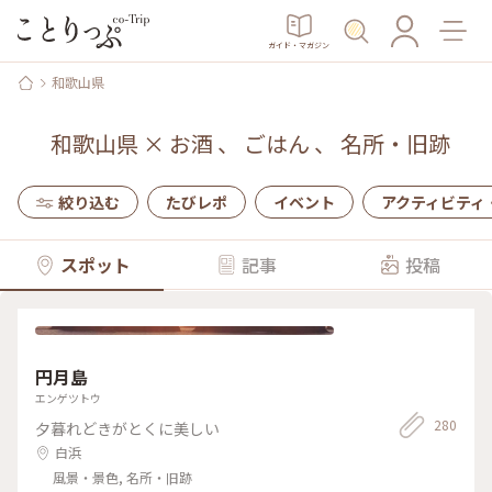
ガイド・マガジン
和歌山県
和歌山県
×
お酒
、
ごはん
、
名所・旧跡
絞り込む
たびレポ
イベント
アクティビティ
スポット
記事
投稿
円月島
エンゲツトウ
280
夕暮れどきがとくに美しい
白浜
風景・景色, 名所・旧跡