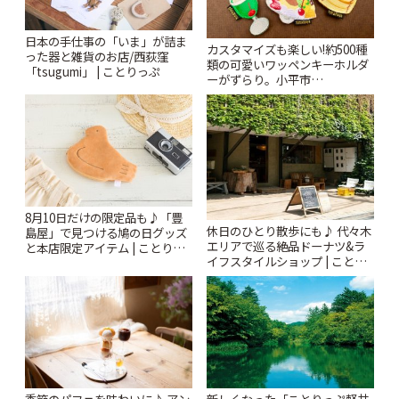
日本の手仕事の「いま」が詰ま
カスタマイズも楽しい!約500種
った器と雑貨のお店/西荻窪
類の可愛いワッペンキーホルダ
「tsugumi」 | ことりっぷ
ーがずらり。小平市
「Kimamaya T&K」 | ことりっ
ぷ
8月10日だけの限定品も♪「豊
休日のひとり散歩にも♪ 代々木
島屋」で見つける鳩の日グッズ
エリアで巡る絶品ドーナツ&ラ
と本店限定アイテム | ことりっ
イフスタイルショップ | ことり
ぷ
っぷ
季節のパフェを味わいに♪ アン
新しくなった「ことりっぷ軽井