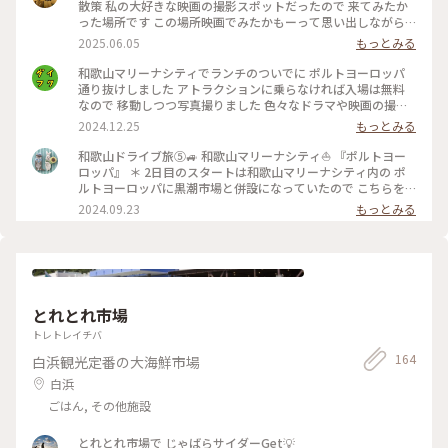
散策 私の大好きな映画の撮影スポットだったので 来てみたか
った場所です この場所映画でみたかもーって思い出しながら
街並み散策✨️✨️ #私のことりっぷ #ポルトヨーロッパ #アートな
2025.06.05
もっとみる
景色 #和歌山旅行 #GW前半 #のんびり更新中
和歌山マリーナシティでランチのついでに ポルトヨーロッパ
通り抜けしました アトラクションに乗らなければ入場は無料
なので 移動しつつ写真撮りました 色々なドラマや映画の撮影
に使われているので 『ここ見たことある！』という場所だら
2024.12.25
もっとみる
け 最近では映画“はたらく細胞”に広場がめっちゃ使われてい
ました
和歌山ドライブ旅⑤🚙 和歌山マリーナシティ⛵️ 『ポルトヨー
ロッパ』 ＊ 2日目のスタートは和歌山マリーナシティ内の ポ
ルトヨーロッパに黒潮市場と併設になっていたので こちらを
通り抜けさせてもらいました😊 ＊ ポルトヨーロッパはことり
2024.09.23
もっとみる
っぷ記事でも 紹介されているとおり 中世の地中海の港町をモ
チーフにしたテーマパーク。 入場料は無料ですがアトラクショ
ンを楽しむには 別途料金が必要です😊 ワンちゃんも入場出来
るのでワンちゃん連れの方も たくさんいらっしゃいました😊
🐶🩷 ＊ 異国情緒溢れるかわいい街並みが並ぶパークですが ア
トラクションは刺激的😆 スペインの古城から滑り落ちてくる
とれとれ市場
ウォータースライダーはずぶ濡れ覚悟が 必要です💦 ウェーブ
スインガー（空中ブランコ）なら 乗れるんじゃないかな？と
トレトレイチバ
近くに行ったら すごい悲鳴が聞こえて来たので 怖気付きやめ
164
白浜観光定番の大海鮮市場
ました😅 ＊ 夜には花火が上がったそうです🎇 マリーナシティ
の夕焼けのフォトスポットでも あるようです🌆 #和歌山ことり
白浜
っぷ #和歌山ドライブ #和歌山マリーナシティ #ポルトヨー
ごはん, その他施設
ロッパ #ことりっぷ旅2024 #クラシカルな街 #タイルがか
わいい建物
とれとれ市場で じゃばらサイダーGet💡