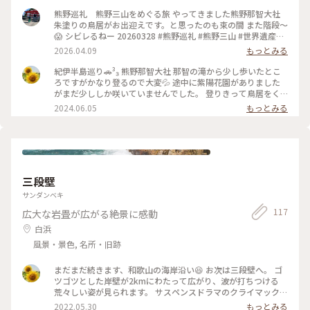
全の守護神です。 そして 平重盛がお手植えされたとされる大
樟(くす) 胎内くぐり 護摩木に願いを書いて通り抜けもしてきま
熊野巡礼 熊野三山をめぐる旅 やってきました熊野那智大社
した。 願い…いくつもあるよねー 年末に静岡にある金の鳥居
朱塗りの鳥居がお出迎えです。と思ったのも束の間 また階段〜
で有名な秋葉山に行った時 2026年の年回りが八方塞がりだと
😱 シビレるねー 20260328 #熊野巡礼 #熊野三山 #世界遺産め
知り、 近所の一畑山薬師寺でお祓いをしてもらいました。 そ
ぐり #熊野古道 #開運
2026.04.09
もっとみる
の時、願いを3つまで書いていいですよ、と言われ 今回も護摩
木に3つまでいいよねぇと、 一畑山式で3つ書いてきちゃいま
紀伊半島巡り🚗³₃ 熊野那智大社 那智の滝から少し歩いたとこ
した🤣 家族のこと、健康のこと、仕事のこと なかなかひとつ
ろですがかなり登るので大変💦 途中に紫陽花園がありました
には絞りきれませんのよ😅 20260328 #熊野巡礼 #熊野三山 #
がまだ少ししか咲いていませんでした。 登りきって鳥居をく
世界遺産めぐり #開運 #導き
ぐり振り返ると那智山の絶景が見られました✨ 御神木の大樟は
2024.06.05
もっとみる
胎内くぐりができます。根元に空洞があり、護摩木か絵馬に願
い事を書いて空洞(胎内)に入って納めます。 #紀伊半島巡り #
熊野那智大社 #那智大社 #神社 #大樟胎内くぐり #那智 #那智勝
浦 #和歌山
三段壁
サンダンベキ
117
広大な岩畳が広がる絶景に感動
白浜
風景・景色, 名所・旧跡
まだまだ続きます、和歌山の海岸沿い😆 お次は三段壁へ。 ゴ
ツゴツとした岸壁が2kmにわたって広がり、波が打ちつける
荒々しい姿が見られます。 サスペンスドラマのクライマックス
のよう！ 壁が三段に見えるから三段壁、ではなく、かつて海
2022.05.30
もっとみる