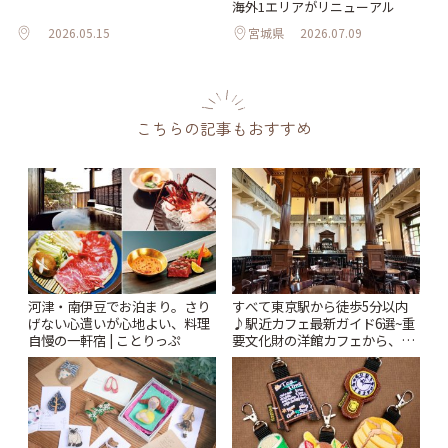
海外1エリアがリニューアル
2026.05.15
宮城県
2026.07.09
こちらの記事もおすすめ
河津・南伊豆でお泊まり。さり
すべて東京駅から徒歩5分以内
げない心遣いが心地よい、料理
♪駅近カフェ最新ガイド6選~重
自慢の一軒宿 | ことりっぷ
要文化財の洋館カフェから、改
札すぐのレトロ喫茶まで~ | こと
りっぷ