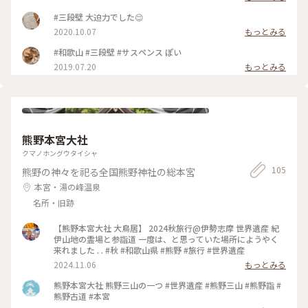
上を運行する船の状況を偵察したり魚群の様子を岩頭に立って
見る壇から｢見壇｣みだん｢三段｣さんだん、となったようです。
#三段壁 大迫力でした😌
崖の上からエレベーターで35m降りて洞窟内を見学することが
2020.10.07
もっとみる
できます。 源平合戦で熊野水軍が船を隠したと言われる洞窟。
自然のままと言うよりは観光地化されていて熊野水軍の小屋や
#和歌山 #三段壁 #サスペンス ぽい
武具を復元したり記念写真販売もありますが、洞窟内に波が打
2019.07.20
もっとみる
ち付けたり間近で地層を見ることもできます😊 洞窟内に響く
波の音や波が壁に打ち付ける音、たまに飛んでくる飛沫も迫力
がありました！ 5枚目の写真の右上の方に横たわっている岩は
4m程の大きさ。2018年の台風の後に突如現れたらしく、波で
打ち上げられたのか転がってきたのか不明の謎の石で公募で
｢サドンロック｣と命名されました😊 #ヒーリング旅 #春風さん
ぽ #Myことりっぷ #三段壁 #三段壁洞窟 #洞窟 #熊野水軍 #サ
熊野本宮大社
ドンロック
クマノホングウタイシャ
105
熊野の神々を祀る全国熊野神社の総本宮
本宮・湯の峰温泉
名所・旧跡
【熊野本宮大社 大鳥居】 2024秋旅行@伊勢志摩 世界遺産 紀
伊山地の霊場と参詣道 一度は、と思っていた場所にようやく
来れました . . #秋 #和歌山県 #熊野 #旅行 #世界遺産
2024.11.06
もっとみる
熊野本宮大社 熊野三山の一つ #世界遺産 #熊野三山 #熊野詣 #
熊野古道 #本宮