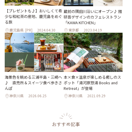
【プレゼントも♪】おいしくて希
蔵前の隅田川沿いにオープン♪ 隈
少な和紅茶の産地、鹿児島をめぐ
研吾デザインのカフェレストラン
る旅
「KAWA KITCHEN」
鹿児島県
[PR]
2024.04.30
東京都
2023.04.19
海景色を眺める三浦半島・三崎へ
本×食×温泉が楽しめる癒しのス
♪ 直売所＆スイーツ食べ歩きさ
ポット「湯河原惣湯 Books and
んぽ
Retreat」が登場
神奈川県
2026.06.25
神奈川県
2021.09.29
おすすめ記事