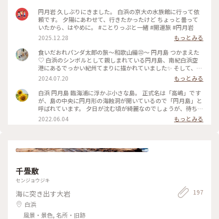
円月岩 久しぶりにきました。 白浜の京大の水族館に行って依
頼です。 夕陽にあわせて、行きたかったけど ちょっと曇って
いたから、はやめに。 #ことりっぷと一緒 #開運旅 #円月岩
2025.12.28
もっとみる
食いだおれパンダ太郎の旅～和歌山編㉒～ 円月島 つかまえた
♡ 白浜のシンボルとして親しまれている円月島、南紀白浜空
港にあるでっかい紀州てまりに描かれていました✨️ そして、そ
の左下には小さなてまりで、年に2回春分の日と秋分の日だけ
2024.07.20
もっとみる
に見られるという円の中に夕日が入る絶景が描かれていました
よ🌅 #なんて素敵な和歌山なんでしょう #和歌山 #白浜 #円月
白浜 円月島 臨海浦に浮かぶ小さな島。 正式名は「高嶋」です
島#紀州てまり#まだ帰らないよ
が、島の中央に円月形の海蝕洞が開いているので「円月島」と
呼ばれています。 夕日が沈む頃が綺麗なのでしょうが、待ちき
れず逆光でしたが記念にパシャリ✨ 春分や秋分の頃には穴の部
2022.06.04
もっとみる
分に夕日が見られるそうです🌅 見所が沢山あった和歌山の海
岸沿いドライブ🚗 ³₃ 何度も行きたいです🥰 #ヒーリング旅 #春
風さんぽ #Myことりっぷ #白浜 #円月島 #高嶋
千畳敷
センジョウジキ
197
海に突き出す大岩
白浜
風景・景色, 名所・旧跡