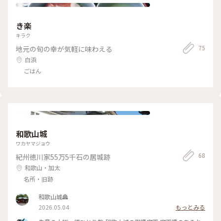
き楽
キラク
75
地元の旬の幸が気軽に味わえる
白浜
ごはん
和歌山城
ワカヤマジョウ
68
紀州徳川家55万5千石の居城跡
和歌山・加太
名所・旧跡
和歌山城🏯
2026.05.04
もっとみる