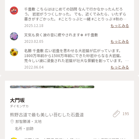
千畳敷 こちらははじめての訪問 なんで行かなかったんだろ
う。 岩岩がうつくしかった。 でも、近くでみたら、いたずら
書きがすごかった。 #ことりっぷと一緒 #ことりっぷ #秋の装
い #千畳敷
2025.12.18
もっとみる
天気も良く波の音に癒やされます🍀 #千畳敷
2023.02.05
もっとみる
名勝 千畳敷 広い岩畳を思わせる大岩盤が広がっています。
1800万年前から1500万年前にできた砂岩からなる大岩盤。
荒々しい波に浸食された岩盤が壮大な景観を創っています。 砂
岩は柔らかいので、複雑に入り込んだ形に浸食されるようで
2022.06.04
もっとみる
す。 自然の力って想像を超えるものがありますね！ 柔らかい
こそ落書きも･･･。名前などを掘って傷つけられているところ
をいくつも見つけて悲しくなりました。 #ヒーリング旅 #春風
さんぽ #Myことりっぷ #千畳敷 #白浜
大門坂
ダイモンザカ
195
熊野古道で最も美しい苔むした石畳道
那智勝浦・太地
名所・旧跡