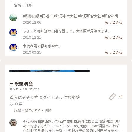
名所・旧跡
#和歌山県 #田辺市 #熊野本宮大社 #熊野那智大社 #那智の滝
2020.12.06
もっとみる
ちょっと寄り道の山道を登ると、大斎原が見渡せます。
2019.12.21
もっとみる
木洩れ陽で緑あざやか。
2019.09.25
もっとみる
三段壁洞窟
サンダンペキドウクツ
84
荒波にそそり立つダイナミックな絶壁
白浜
風景・景色, 名所・旧跡
🐟3人de和歌山旅🍊⑦ 西牟婁郡白浜町にある三段壁洞窟へ初
めて行きました！ エレベーターから地底36mの洞窟へ、わず
か24秒で到着しました🙀 ‥ 熊野水軍の船隠し洞窟だったと伝