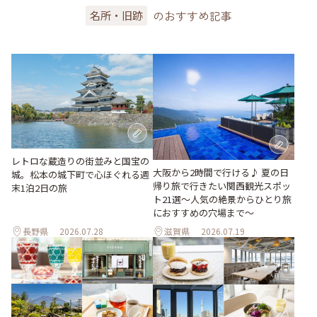
のおすすめ記事
名所・旧跡
レトロな蔵造りの街並みと国宝の
大阪から2時間で行ける♪ 夏の日
城。松本の城下町で心ほぐれる週
帰り旅で行きたい関西観光スポッ
末1泊2日の旅
ト21選～人気の絶景からひとり旅
におすすめの穴場まで～
長野県
2026.07.28
滋賀県
2026.07.19