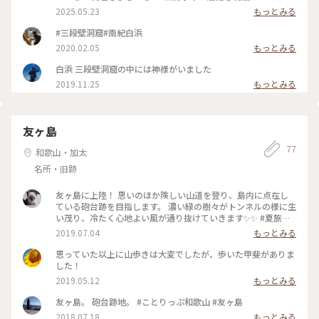
えられているそうで、三段壁洞窟内から見る波しぶきは迫力満
2025.05.23
もっとみる
点‼️ （時間差があるので諦めないで粘る必要あり🤗） 1枚目の
パンダの所は記念撮影の場所、有料で購入可能です。 📸「三段
#三段壁洞窟#南紀白浜
壁ィー」ﾊﾟﾁﾘ‼︎とカメラマンさんが毎回おっしゃっていて心の
2020.02.05
もっとみる
中でお疲れさまですと思っていました。 母の部屋に飾っても
らうため、記念に購入しました😊 QRコードが付いていて画像
白浜 三段壁洞窟の中には神様がいました
をダウンロード出来ます！ ‥ Web引用 サドンロックは、日本
2019.11.25
もっとみる
の段壁にある岩。2018年の平成30年台風第21号の日本列島直
撃後、崖の上に出現したことが確認されたそうです。 台風で海
から押し上げられたか、崖の上にあった岩が移動したと考えら
れているそう。 https://sandanbeki.com/cave/ #和歌山 #南
友ヶ島
紀白浜 #白浜町 #旅 #三段壁 2025/5/3
77
和歌山・加太
名所・旧跡
友ヶ島に上陸！ 思いのほか険しい山道を登り、島内に点在し
ている砲台跡を目指します。 濃い緑の樹々がトンネルの様に生
い茂り、冷たく心地よい風が通り抜けていきます✨✨ #夏旅
2019 #ことりっぷ和歌山 #友ヶ島
2019.07.04
もっとみる
思っていた以上に山歩きは大変でしたが、歩いた甲斐がありま
した！
2019.05.12
もっとみる
友ヶ島。 砲台跡地。 #ことりっぷ和歌山 #友ヶ島
2018.07.18
もっとみる