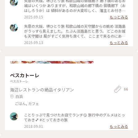
失意の大阪、堺ひとり旅 和歌山城の御橋廊下 廊下橋のあるお
城はいくつか ありますが、和歌山城の廊下橋の 御橋廊下（お
はしろうか）は 傾斜があるのが大変珍しく、 藩主とお付きの
人のみが通ることが できたそうです。 お城と御橋廊下とお堀
2025.09.15
もっとみる
を一枚の写真に 収めることができました。 いい景色ですね。
実は、和歌山へ来るのに私やらかしまして😢 阪和線の紀州路
失意の大阪、堺ひとり旅 和歌山城の天守閣からの眺め 淡路島
快速というのに乗り、 てっきり和歌山行きだと思ったら、 途
がうっすら見えました。 たぶん淡路島だと思う。 どこのお城
中で関西空港行きと和歌山行きとに 車両が切り離されるらし
も天守閣は 風がすごく気持ち良くて、 ここまで来るのにあん
く、 私は関空行きの方へ乗っていて、 用もないのに関空へ行
なに暑かったのに、 ここは別世界でした。 熱中症になりかけ
2025.09.13
もっとみる
くところでした😢 慌ててりんくうタウンという駅で降りて、
たので、 座って景色を見ながら少し休憩しました。 #和歌山県
引き返しました😢 なんか、調べたら、関空へ行くはずなの
#和歌山市 #和歌山城 #天守閣
に、 和歌山まで来てしまう人もいるようですね。 ま、なんと
か和歌山へ辿り着いたので よかったです😢 #和歌山県 #和歌山
市 #和歌山城 #御橋廊下
ペスカトーレ
ペスカトーレ
66
海辺レストランの絶品イタリアン
白浜
ごはん, カフェ
ことりっぷで見つけたお店でランチ😋 旅行中のグルメはとっ
ておき💕 #とっておきの旅
2018.09.01
もっとみる