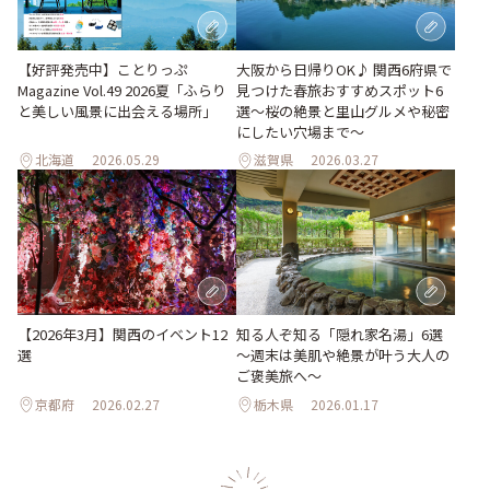
【好評発売中】ことりっぷ
大阪から日帰りOK♪ 関西6府県で
Magazine Vol.49 2026夏「ふらり
見つけた春旅おすすめスポット6
と美しい風景に出会える場所」
選～桜の絶景と里山グルメや秘密
にしたい穴場まで～
北海道
2026.05.29
滋賀県
2026.03.27
【2026年3月】関西のイベント12
知る人ぞ知る「隠れ家名湯」6選
選
～週末は美肌や絶景が叶う大人の
ご褒美旅へ～
京都府
2026.02.27
栃木県
2026.01.17