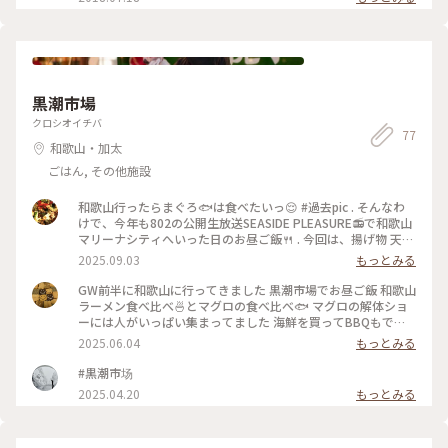
黒潮市場
クロシオイチバ
77
和歌山・加太
ごはん, その他施設
和歌山行ったらまぐろ🐟️は食べたいっ😌 #過去pic . そんなわ
けで、今年も802の公開生放送SEASIDE PLEASURE📻️で和歌山
マリーナシティへいった日のお昼ご飯🍴 . 今回は、揚げ物 天海
さんで(●´ω｀●) . 悩むぅー🤔狙ってた梅の入ったものは売り
2025.09.03
もっとみる
切れてた😱 . ので、ここはまぐろが食べたいっ！！てなわけで
. まぐろ山かけそばとキスの天ぷら(●´ω｀●) . いっただきま
GW前半に和歌山に行ってきました 黒潮市場でお昼ご飯 和歌山
ーす🤤まずはまぐろの山かけを🤤 . うんまい(●´ω｀●)蕎麦も
ラーメン食べ比べ🍜とマグロの食べ比べ🐟️ マグロの解体ショ
ずずっと😋 うまーーーーーい＼(^o^)／♡大好きなタイプのお
ーには人がいっぱい集まってました 海鮮を買ってBBQもでき
蕎麦♡とろろ蕎麦も割と好きだったりするから💮さてさてキス
る場所もあったり 美味しそうなものがいっぱいあってどれを
2025.06.04
もっとみる
の天ぷらはどうかなー🤤 . 焼塩が添えられててそんなとこも◎
食べようか迷いました☺ #私のことりっぷ #GW前半 #和歌山旅
お塩をかけてパクリ😋 . うまーーーーーい＼(^o^)／♡こんな
行 #黒潮市場 #マグロの食べ比べ #和歌山ラーメン食べ比べ #
#黒潮市场
肉厚なの食べた事ないってくらい肉厚♡のふわっふわ😍食べて
のんびり更新中
2025.04.20
もっとみる
よかったー＼(^o^)／※これはシェアしました(●´ω｀●) . マ
リーナシティ行ったら食べてみて(●´ω｀●) ごちそうさまで
した🍴 . #るんの美味しいもの記録 #食べる事呑む事が好き #和
歌山