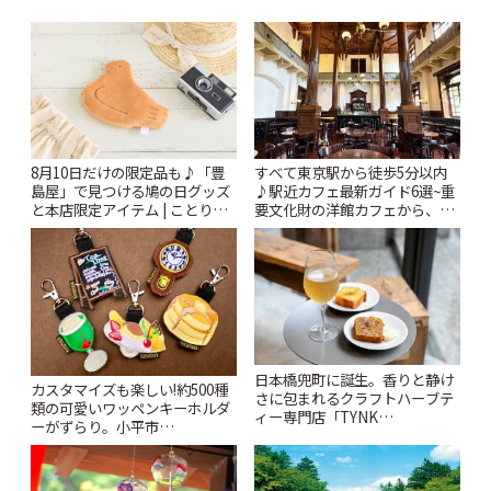
8月10日だけの限定品も♪「豊
すべて東京駅から徒歩5分以内
島屋」で見つける鳩の日グッズ
♪駅近カフェ最新ガイド6選~重
と本店限定アイテム | ことりっ
要文化財の洋館カフェから、改
ぷ
札すぐのレトロ喫茶まで~ | こと
りっぷ
日本橋兜町に誕生。香りと静け
カスタマイズも楽しい!約500種
さに包まれるクラフトハーブテ
類の可愛いワッペンキーホルダ
ィー専門店「TYNK
ーがずらり。小平市
Kabutocho」 | ことりっぷ
「Kimamaya T&K」 | ことりっ
ぷ