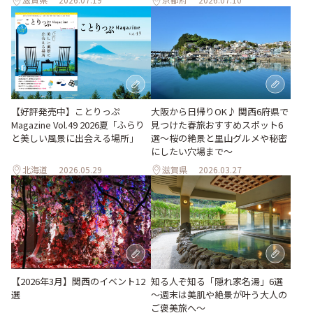
【好評発売中】ことりっぷ
大阪から日帰りOK♪ 関西6府県で
Magazine Vol.49 2026夏「ふらり
見つけた春旅おすすめスポット6
と美しい風景に出会える場所」
選～桜の絶景と里山グルメや秘密
にしたい穴場まで～
北海道
2026.05.29
滋賀県
2026.03.27
【2026年3月】関西のイベント12
知る人ぞ知る「隠れ家名湯」6選
選
～週末は美肌や絶景が叶う大人の
ご褒美旅へ～