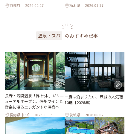
京都府
2026.02.27
栃木県
2026.01.17
のおすすめ記事
温泉・スパ
長野・浅間温泉「界 松本」がリニ
一度は泊まりたい、茨城の人気宿
ューアルオープン。信州ワインと
10選【2026年】
音楽に浸るエレガントな湯宿へ
長野県
[PR]
2026.08.05
茨城県
2026.08.02