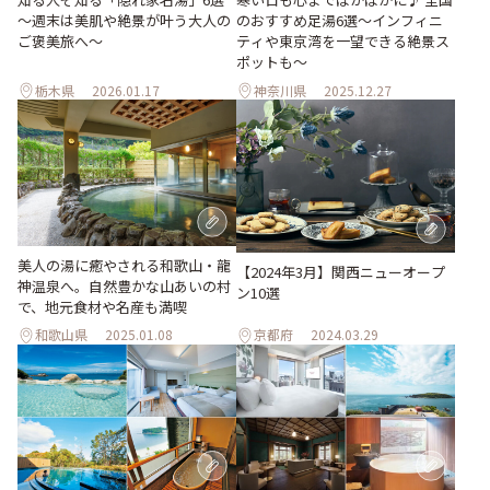
～週末は美肌や絶景が叶う大人の
のおすすめ足湯6選～インフィニ
ご褒美旅へ～
ティや東京湾を一望できる絶景ス
ポットも～
栃木県
2026.01.17
神奈川県
2025.12.27
美人の湯に癒やされる和歌山・龍
【2024年3月】関西ニューオープ
神温泉へ。自然豊かな山あいの村
ン10選
で、地元食材や名産も満喫
和歌山県
2025.01.08
京都府
2024.03.29