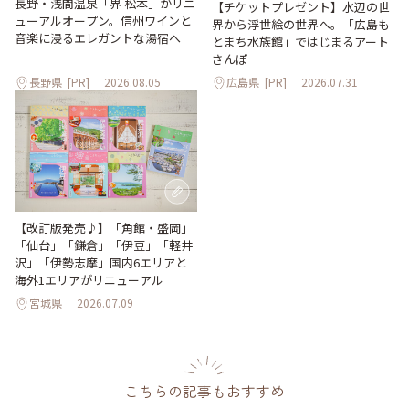
長野・浅間温泉「界 松本」がリニ
【チケットプレゼント】水辺の世
ューアルオープン。信州ワインと
界から浮世絵の世界へ。「広島も
音楽に浸るエレガントな湯宿へ
とまち水族館」ではじまるアート
さんぽ
長野県
[PR]
2026.08.05
広島県
[PR]
2026.07.31
【改訂版発売♪】「角館・盛岡」
「仙台」「鎌倉」「伊豆」「軽井
沢」「伊勢志摩」国内6エリアと
海外1エリアがリニューアル
宮城県
2026.07.09
こちらの記事もおすすめ