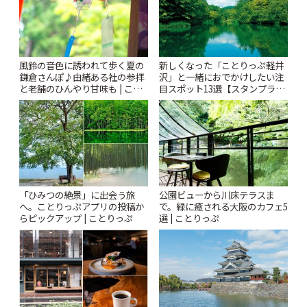
風鈴の音色に誘われて歩く夏の
新しくなった「ことりっぷ軽井
鎌倉さんぽ♪由緒ある社の参拝
沢」と一緒におでかけしたい注
と老舗のひんやり甘味も | こと
目スポット13選【スタンプラリ
りっぷ
ー開催中】 | ことりっぷ
「ひみつの絶景」に出会う旅
公園ビューから川床テラスま
へ。ことりっぷアプリの投稿か
で。緑に癒される大阪のカフェ5
らピックアップ | ことりっぷ
選 | ことりっぷ