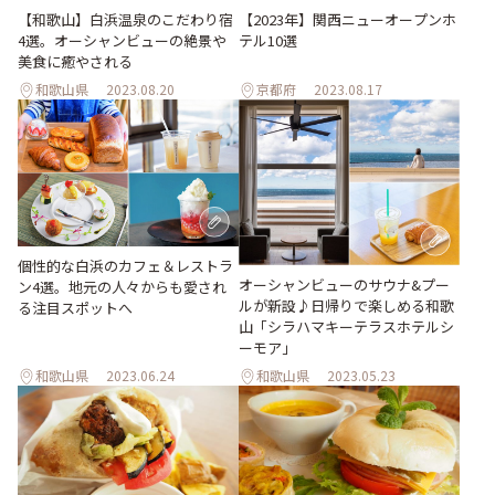
【和歌山】白浜温泉のこだわり宿
【2023年】関西ニューオープンホ
4選。オーシャンビューの絶景や
テル10選
美食に癒やされる
和歌山県
2023.08.20
京都府
2023.08.17
個性的な白浜のカフェ＆レストラ
オーシャンビューのサウナ&プー
ン4選。地元の人々からも愛され
ルが新設♪日帰りで楽しめる和歌
る注目スポットへ
山「シラハマキーテラスホテルシ
ーモア」
和歌山県
2023.06.24
和歌山県
2023.05.23