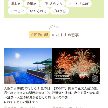
週末旅
絶景旅
ご利益めぐり
アートさんぽ
くつろぐ
いやされる
ごほうび
のおすすめ記事
和歌山県
大阪から2時間で行ける♪ 夏の日
【2026年】関西の花火大会10選。
帰り旅で行きたい関西観光スポッ
琵琶湖や淀川、夜空を華やかに彩
ト21選～人気の絶景からひとり旅
る光の祭典
におすすめの穴場まで～
滋賀県
2026.07.19
京都府
2026.07.10