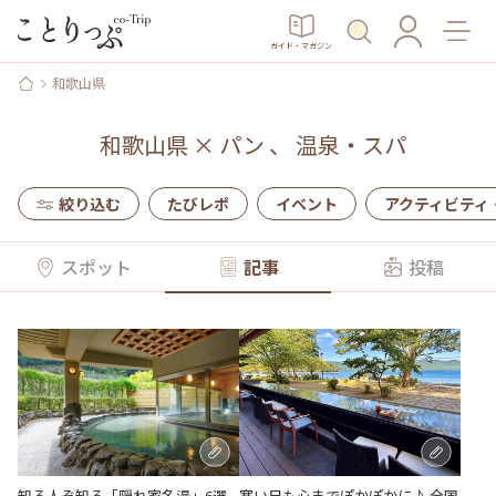
ガイド・マガジン
和歌山県
和歌山県
×
パン
、
温泉・スパ
絞り込む
たびレポ
イベント
アクティビティ
スポット
記事
投稿
知る人ぞ知る「隠れ家名湯」6選
寒い日も心までぽかぽかに♪ 全国