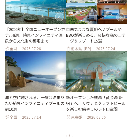
自由気ままな夏旅へ♪プールや
【2026年】全国ニューオープンホ
BBQが楽しめる、爽快な森のコテ
テル8選。絶景インフィニティ温
ージ＆リゾート15選
泉から文化財の邸宅まで
全国
2026.07.26
栃木県
[PR]
2026.07.24
海と空に癒される、一度は泊まり
新オープンした銭湯「黄金湯 新
たい絶景インフィニティプールの
宿」へ。サウナとクラフトビール
宿10選
を楽しむ癒やしのレトロ空間
全国
2026.07.14
東京都
2026.08.06