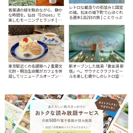
レトロな蔵造りの街並みと国宝
青葉通の緑を眺めながら、静か
の城。松本の城下町で心ほぐれ
な時間を。仙台「Echoes」で
る週末1泊2日の旅 | ことりっぷ
楽しむモーニングとランチ | こ
とりっぷ
東京駅近くの名建築へ♪重要文
新オープンした銭湯「黄金湯 新
化財・明治生命館がカフェを併
宿」へ。サウナとクラフトビー
設してリニューアルオープン
ルを楽しむ癒やしのレトロ空間
「明治安田CAFE 丸の内」 | こ
| ことりっぷ
とりっぷ