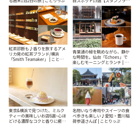
る週末1泊2日の旅 | ことりっぷ
目スポット13選【スタンプラリ
ー開催中】 | ことりっぷ
紅茶診断も♪香りを旅するアメ
青葉通の緑を眺めながら、静か
リカ発の紅茶ブランド/横浜
な時間を。仙台「Echoes」で
「Smith Teamaker」 | ことりっ
楽しむモーニングとランチ | こ
ぷ
とりっぷ
東京&横浜で見つけた、ミルク
名物いなり寿司やスイーツの食
ティーの美味しいお店6選~心ほ
べ歩きも楽しい♪愛知・豊川稲
どける濃厚なコクと香りに癒や
荷参道さんぽ | ことりっぷ
されるティータイム~ | ことりっ
ぷ