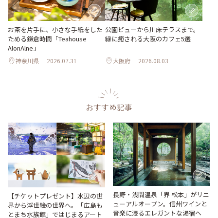
お茶を片手に、小さな手紙をした
公園ビューから川床テラスまで。
ためる鎌倉時間「Teahouse
緑に癒される大阪のカフェ5選
AlonAlne」
神奈川県
2026.07.31
大阪府
2026.08.03
おすすめ記事
長野・浅間温泉「界 松本」がリニ
【チケットプレゼント】水辺の世
ューアルオープン。信州ワインと
界から浮世絵の世界へ。「広島も
音楽に浸るエレガントな湯宿へ
とまち水族館」ではじまるアート