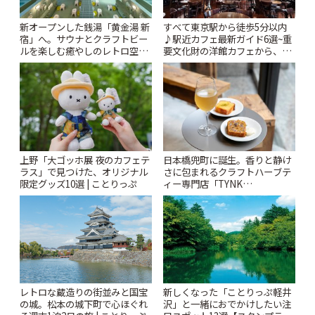
新オープンした銭湯「黄金湯 新
すべて東京駅から徒歩5分以内
宿」へ。サウナとクラフトビー
♪駅近カフェ最新ガイド6選~重
ルを楽しむ癒やしのレトロ空間
要文化財の洋館カフェから、改
| ことりっぷ
札すぐのレトロ喫茶まで~ | こと
りっぷ
上野「大ゴッホ展 夜のカフェテ
日本橋兜町に誕生。香りと静け
ラス」で見つけた、オリジナル
さに包まれるクラフトハーブテ
限定グッズ10選 | ことりっぷ
ィー専門店「TYNK
Kabutocho」 | ことりっぷ
レトロな蔵造りの街並みと国宝
新しくなった「ことりっぷ軽井
の城。松本の城下町で心ほぐれ
沢」と一緒におでかけしたい注