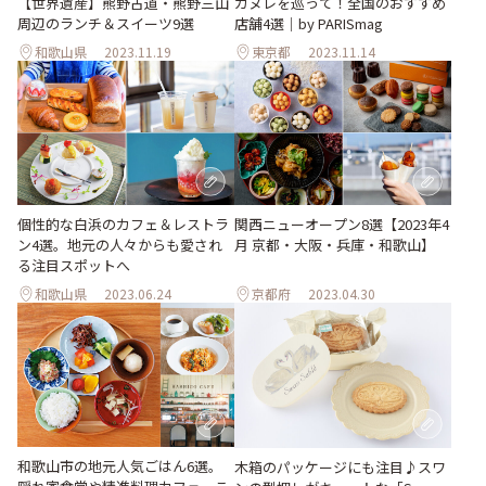
【世界遺産】熊野古道・熊野三山
カヌレを巡って！全国のおすすめ
周辺のランチ＆スイーツ9選
店舗4選｜by PARISmag
和歌山県
2023.11.19
東京都
2023.11.14
個性的な白浜のカフェ＆レストラ
関西ニューオープン8選【2023年4
ン4選。地元の人々からも愛され
月 京都・大阪・兵庫・和歌山】
る注目スポットへ
和歌山県
2023.06.24
京都府
2023.04.30
和歌山市の地元人気ごはん6選。
木箱のパッケージにも注目♪スワ