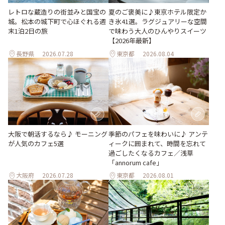
レトロな蔵造りの街並みと国宝の
夏のご褒美に♪東京ホテル限定か
城。松本の城下町で心ほぐれる週
き氷41選。ラグジュアリーな空間
末1泊2日の旅
で味わう大人のひんやりスイーツ
【2026年最新】
長野県
2026.07.28
東京都
2026.08.04
季節のパフェを味わいに♪ アンテ
大阪で朝活するなら♪ モーニング
ィークに囲まれて、時間を忘れて
が人気のカフェ5選
過ごしたくなるカフェ／浅草
「annorum cafe」
大阪府
2026.07.28
東京都
2026.08.01