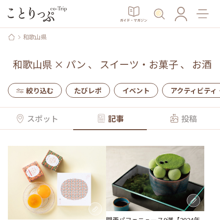
ガイド・マガジン
和歌山県
和歌山県
×
パン
、
スイーツ・お菓子
、
お酒
絞り込む
たびレポ
イベント
アクティビティ
スポット
記事
投稿
関西パフェニュース9選【2024年