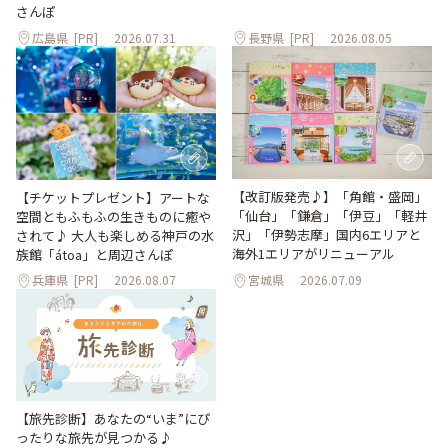
さんぽ
広島県
[PR]
2026.07.31
長野県
[PR]
2026.08.05
【改訂版発売♪】「角館・盛岡」
【チケットプレゼント】アートな
「仙台」「鎌倉」「伊豆」「軽井
空間ともふもふの生きものに癒や
沢」「伊勢志摩」国内6エリアと
されて♪ 大人も楽しめる神戸の水
海外1エリアがリニューアル
族館「átoa」と周辺さんぽ
兵庫県
[PR]
2026.08.07
宮城県
2026.07.09
【旅先診断】あなたの“いま”にぴ
ったりな旅先が見つかる♪