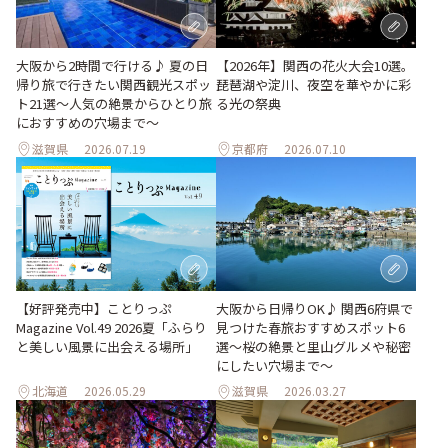
大阪から2時間で行ける♪ 夏の日
【2026年】関西の花火大会10選。
帰り旅で行きたい関西観光スポッ
琵琶湖や淀川、夜空を華やかに彩
ト21選～人気の絶景からひとり旅
る光の祭典
におすすめの穴場まで～
滋賀県
2026.07.19
京都府
2026.07.10
【好評発売中】ことりっぷ
大阪から日帰りOK♪ 関西6府県で
Magazine Vol.49 2026夏「ふらり
見つけた春旅おすすめスポット6
と美しい風景に出会える場所」
選～桜の絶景と里山グルメや秘密
にしたい穴場まで～
北海道
2026.05.29
滋賀県
2026.03.27