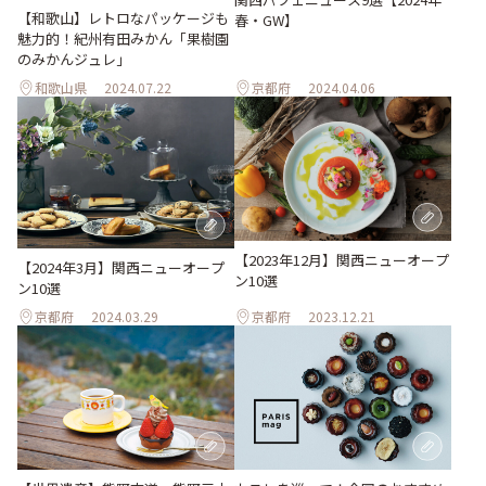
【和歌山】レトロなパッケージも
春・GW】
魅力的！紀州有田みかん「果樹園
のみかんジュレ」
和歌山県
2024.07.22
京都府
2024.04.06
【2023年12月】関西ニューオープ
【2024年3月】関西ニューオープ
ン10選
ン10選
京都府
2024.03.29
京都府
2023.12.21