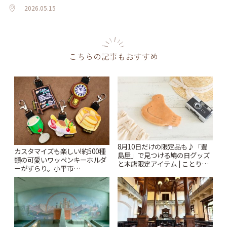
2026.05.15
こちらの記事もおすすめ
8月10日だけの限定品も♪「豊
カスタマイズも楽しい!約500種
島屋」で見つける鳩の日グッズ
類の可愛いワッペンキーホルダ
と本店限定アイテム | ことりっ
ーがずらり。小平市
ぷ
「Kimamaya T&K」 | ことりっ
ぷ