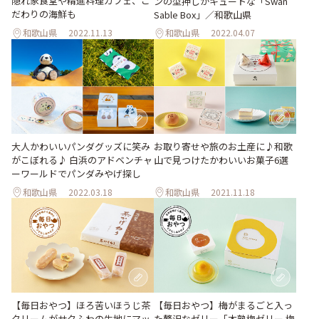
隠れ家食堂や精進料理カフェ、こ
ンの型押しがキュートな「Swan
だわりの海鮮も
Sable Box」／和歌山県
和歌山県
2022.11.13
和歌山県
2022.04.07
お取り寄せや旅のお土産に♪和歌
大人かわいいパンダグッズに笑み
山で見つけたかわいいお菓子6選
がこぼれる♪ 白浜のアドベンチャ
ーワールドでパンダみやげ探し
和歌山県
2022.03.18
和歌山県
2021.11.18
【毎日おやつ】ほろ苦いほうじ茶
【毎日おやつ】梅がまるごと入っ
クリームがサクふわの生地にマッ
た贅沢なゼリー「木熟梅ゼリー 梅