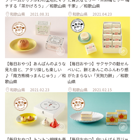
チする「茶かげろう」／和歌山県
千家」／和歌山県
和歌山県
2021.08.31
和歌山県
2021.04.23
【毎日おやつ】あんぱんのような
【毎日おやつ】サクサクの麩せん
見た目と、アタリ探しも楽しい
べいに、餅とあんこのふんわり感
♪「南方熊楠っまんじゅう」／和
がたまらない「天狗力餅」／和歌
歌山県
山県
和歌山県
2021.02.23
和歌山県
2021.02.15
【毎日おやつ】トントン相撲も楽
【毎日おやつ】白いんげん豆ジャ