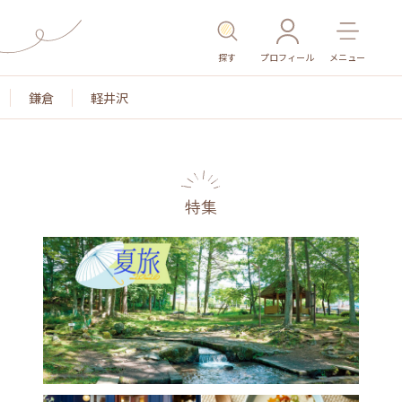
探す
プロフィール
メニュー
鎌倉
軽井沢
特集
名所・旧跡
温泉・スパ
その他施設
ごはん
カ