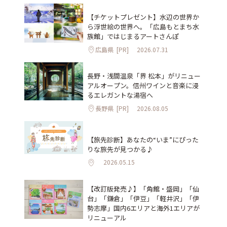
【チケットプレゼント】水辺の世界か
ら浮世絵の世界へ。「広島もとまち水
族館」ではじまるアートさんぽ
広島県
[PR]
2026.07.31
長野・浅間温泉「界 松本」がリニュー
アルオープン。信州ワインと音楽に浸
るエレガントな湯宿へ
長野県
[PR]
2026.08.05
【旅先診断】あなたの“いま”にぴった
りな旅先が見つかる♪
2026.05.15
【改訂版発売♪】「角館・盛岡」「仙
台」「鎌倉」「伊豆」「軽井沢」「伊
勢志摩」国内6エリアと海外1エリアが
リニューアル