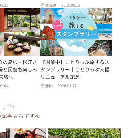
05.21
青森県
2026.03.13
りの島根・松江さ
【開催中】ことりっぷ旅するス
湯と民藝も楽しみ
タンプラリー｜ことりっぷ大幅
末旅へ
リニューアル記念
02.04
全国
2026.01.22
の記事もおすすめ