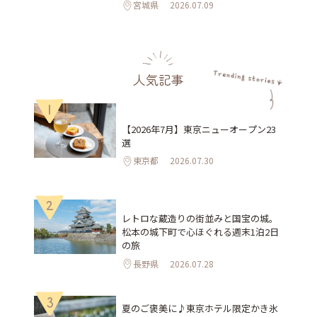
宮城県
2026.07.09
人気記事
1
【2026年7月】東京ニューオープン23
選
東京都
2026.07.30
2
レトロな蔵造りの街並みと国宝の城。
松本の城下町で心ほぐれる週末1泊2日
の旅
長野県
2026.07.28
3
夏のご褒美に♪東京ホテル限定かき氷