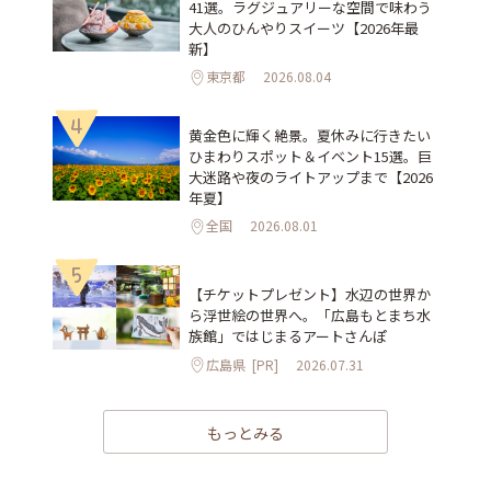
41選。ラグジュアリーな空間で味わう
大人のひんやりスイーツ【2026年最
新】
東京都
2026.08.04
4
黄金色に輝く絶景。夏休みに行きたい
ひまわりスポット＆イベント15選。巨
大迷路や夜のライトアップまで【2026
年夏】
全国
2026.08.01
5
【チケットプレゼント】水辺の世界か
ら浮世絵の世界へ。「広島もとまち水
族館」ではじまるアートさんぽ
広島県
[PR]
2026.07.31
もっとみる