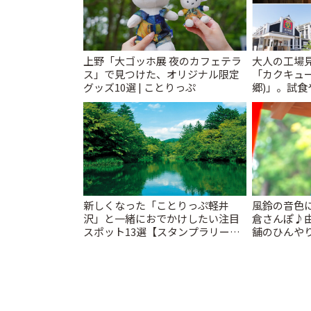
上野「大ゴッホ展 夜のカフェテラ
大人の工場
ス」で見つけた、オリジナル限定
「カクキュ
グッズ10選 | ことりっぷ
郷)」。試食
ことりっぷ
新しくなった「ことりっぷ軽井
風鈴の音色
沢」と一緒におでかけしたい注目
倉さんぽ♪
スポット13選【スタンプラリー開
舗のひんやり
催中】 | ことりっぷ