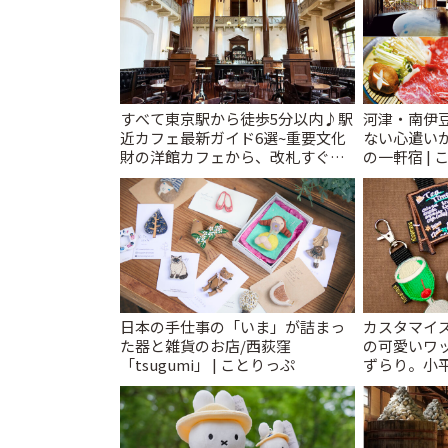
すべて東京駅から徒歩5分以内♪駅
河津・南伊
近カフェ最新ガイド6選~重要文化
ない心遣い
財の洋館カフェから、改札すぐの
の一軒宿 | 
レトロ喫茶まで~ | ことりっぷ
日本の手仕事の「いま」が詰まっ
カスタマイズ
た器と雑貨のお店/西荻窪
の可愛いワ
「tsugumi」 | ことりっぷ
ずらり。小平市
T&K」 | 