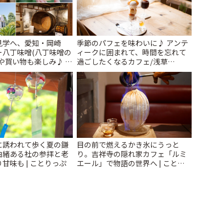
見学へ、愛知・岡崎
季節のパフェを味わいに♪ アンテ
ー八丁味噌(八丁味噌の
ィークに囲まれて、時間を忘れて
や買い物も楽しみ♪ |
過ごしたくなるカフェ/浅草
「annorum cafe」 | ことりっぷ
に誘われて歩く夏の鎌
目の前で燃えるかき氷にうっと
由緒ある社の参拝と老
り。吉祥寺の隠れ家カフェ「ルミ
甘味も | ことりっぷ
エール」で物語の世界へ | ことり
っぷ