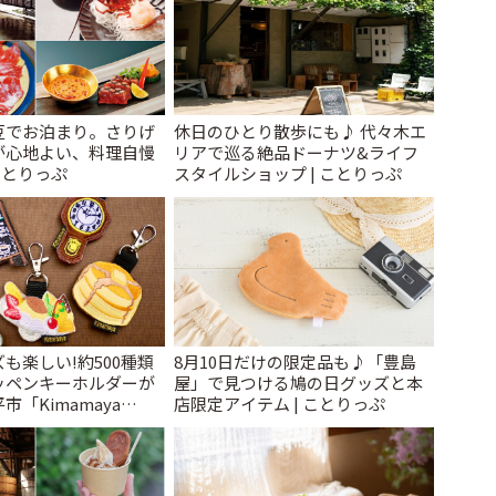
豆でお泊まり。さりげ
休日のひとり散歩にも♪ 代々木エ
が心地よい、料理自慢
リアで巡る絶品ドーナツ&ライフ
ことりっぷ
スタイルショップ | ことりっぷ
も楽しい!約500種類
8月10日だけの限定品も♪「豊島
ッペンキーホルダーが
屋」で見つける鳩の日グッズと本
「Kimamaya
店限定アイテム | ことりっぷ
ことりっぷ