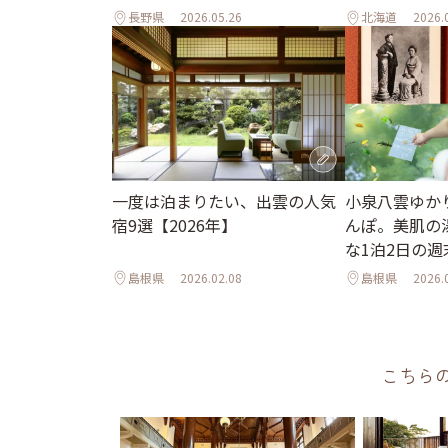
♪
長野県
2026.05.26
北海道
2026.
小泉八雲ゆか
一度は泊まりたい、出雲の人気
んぽ。美肌の
宿9選【2026年】
な1泊2日の週
島根県
2026.02.08
島根県
2026.
こちら