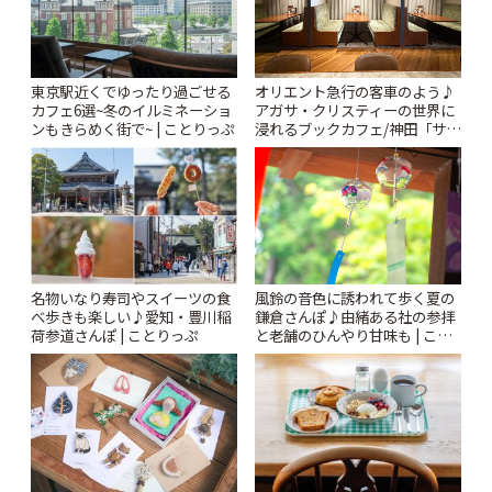
東京駅近くでゆったり過ごせる
オリエント急行の客車のよう♪
カフェ6選~冬のイルミネーショ
アガサ・クリスティーの世界に
ンもきらめく街で~ | ことりっぷ
浸れるブックカフェ/神田「サロ
ンクリスティ」 | ことりっぷ
風鈴の音色に誘われて歩く夏の
名物いなり寿司やスイーツの食
鎌倉さんぽ♪由緒ある社の参拝
べ歩きも楽しい♪愛知・豊川稲
と老舗のひんやり甘味も | こと
荷参道さんぽ | ことりっぷ
りっぷ