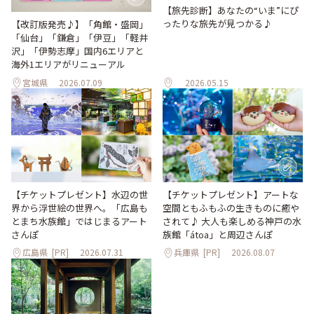
【旅先診断】あなたの“いま”にぴ
ったりな旅先が見つかる♪
【改訂版発売♪】「角館・盛岡」
「仙台」「鎌倉」「伊豆」「軽井
沢」「伊勢志摩」国内6エリアと
海外1エリアがリニューアル
宮城県
2026.07.09
2026.05.15
【チケットプレゼント】水辺の世
【チケットプレゼント】アートな
界から浮世絵の世界へ。「広島も
空間ともふもふの生きものに癒や
とまち水族館」ではじまるアート
されて♪ 大人も楽しめる神戸の水
さんぽ
族館「átoa」と周辺さんぽ
広島県
[PR]
2026.07.31
兵庫県
[PR]
2026.08.07