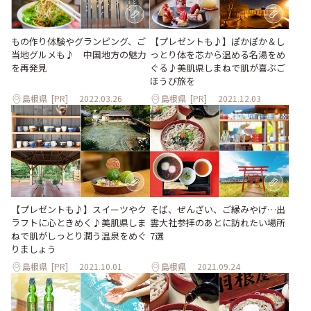
【プレゼントも♪】ぽかぽか＆し
もの作り体験やグランピング、ご
っとり体を芯から温める名湯をめ
当地グルメも♪ 中国地方の魅力
ぐる♪美肌県しまねで肌が喜ぶご
を再発見
ほうび旅を
島根県
[PR]
2022.03.26
島根県
[PR]
2021.12.03
【プレゼントも♪】スイーツやク
そば、ぜんざい、ご縁みやげ…出
ラフトに心ときめく♪美肌県しま
雲大社参拝のあとに訪れたい場所
ねで肌がしっとり潤う温泉をめぐ
7選
りましょう
島根県
[PR]
2021.10.01
島根県
2021.09.24