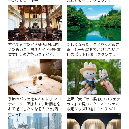
ーがずらり。小平市
楽しむモーニングとランチ | こ
「Kimamaya T&K」 | ことりっ
とりっぷ
ぷ
すべて東京駅から徒歩5分以内
新しくなった「ことりっぷ軽井
♪駅近カフェ最新ガイド6選~重
沢」と一緒におでかけしたい注
要文化財の洋館カフェから、改
目スポット13選【スタンプラリ
札すぐのレトロ喫茶まで~ | こと
ー開催中】 | ことりっぷ
りっぷ
季節のパフェを味わいに♪ アン
上野「大ゴッホ展 夜のカフェテ
ティークに囲まれて、時間を忘
ラス」で見つけた、オリジナル
れて過ごしたくなるカフェ/浅草
限定グッズ10選 | ことりっぷ
「annorum cafe」 | ことりっぷ