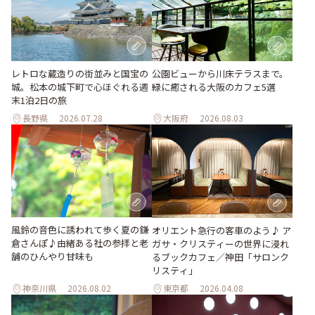
レトロな蔵造りの街並みと国宝の
公園ビューから川床テラスまで。
城。松本の城下町で心ほぐれる週
緑に癒される大阪のカフェ5選
末1泊2日の旅
長野県
2026.07.28
大阪府
2026.08.03
風鈴の音色に誘われて歩く夏の鎌
オリエント急行の客車のよう♪ ア
倉さんぽ♪由緒ある社の参拝と老
ガサ・クリスティーの世界に浸れ
舗のひんやり甘味も
るブックカフェ／神田「サロンク
リスティ」
神奈川県
2026.08.02
東京都
2026.04.08