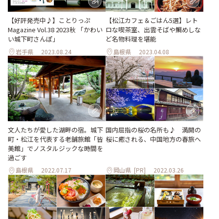
【松江カフェ＆ごはん5選】レト
【好評発売中♪】ことりっぷ
ロな喫茶室、出雲そばや鯛めしな
Magazine Vol.38 2023秋 「かわい
ど名物料理を堪能
い城下町さんぽ」
岩手県
2023.08.24
島根県
2023.04.08
文人たちが愛した湖畔の宿。城下
国内屈指の桜の名所も♪ 満開の
町・松江を代表する老舗旅館「皆
桜に癒される、中国地方の春旅へ
美館」でノスタルジックな時間を
過ごす
島根県
2022.07.17
岡山県
[PR]
2022.03.26