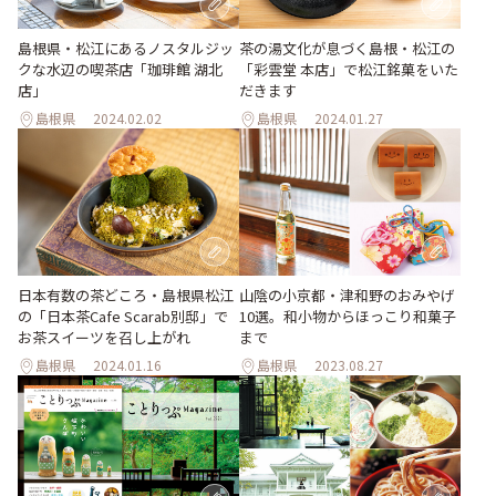
島根県・松江にあるノスタルジッ
茶の湯文化が息づく島根・松江の
クな水辺の喫茶店「珈琲館 湖北
「彩雲堂 本店」で松江銘菓をいた
店」
だきます
島根県
2024.02.02
島根県
2024.01.27
山陰の小京都・津和野のおみやげ
日本有数の茶どころ・島根県松江
10選。和小物からほっこり和菓子
の「日本茶Cafe Scarab別邸」で
まで
お茶スイーツを召し上がれ
島根県
2024.01.16
島根県
2023.08.27