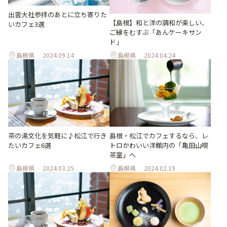
出雲大社参拝のあとに立ち寄りた
【島根】和と洋の調和が楽しい、
いカフェ3選
ご縁をむすぶ「あんケーキサン
ド」
島根県
2024.09.14
島根県
2024.04.24
茶の湯文化を気軽に♪松江で行き
島根・松江でカフェするなら、レ
たいカフェ6選
トロかわいい洋館内の「亀田山喫
茶室」へ
島根県
2024.03.25
島根県
2024.02.19