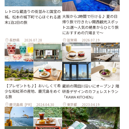
レトロな蔵造りの街並みと国宝の
大阪から2時間で行ける♪ 夏の日
城。松本の城下町で心ほぐれる週
帰り旅で行きたい関西観光スポッ
末1泊2日の旅
ト21選～人気の絶景からひとり旅
におすすめの穴場まで～
長野県
2026.07.28
滋賀県
2026.07.19
【プレゼントも♪】おいしくて希
蔵前の隅田川沿いにオープン♪ 隈
少な和紅茶の産地、鹿児島をめぐ
研吾デザインのカフェレストラン
る旅
「KAWA KITCHEN」
鹿児島県
[PR]
2024.04.30
東京都
2023.04.19