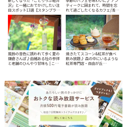
新しくなった「ことりっぷ軽井
季節のパフェを味わいに♪ アン
沢」と一緒におでかけしたい注
ティークに囲まれて、時間を忘
目スポット13選【スタンプラリ
れて過ごしたくなるカフェ/浅草
ー開催中】 | ことりっぷ
「annorum cafe」 | ことりっぷ
風鈴の音色に誘われて歩く夏の
焼きたてスコーン&紅茶が食べ
鎌倉さんぽ♪由緒ある社の参拝
飲み放題♪ 森の中にいるような
と老舗のひんやり甘味も | こと
紅茶専門店・自由が丘
りっぷ
「YOTSUBA TEA」でのんびり
時間 | ことりっぷ