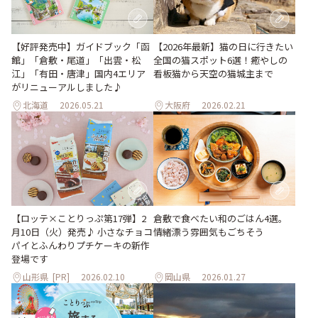
【好評発売中】ガイドブック「函
【2026年最新】猫の日に行きたい
館」「倉敷・尾道」「出雲・松
全国の猫スポット6選！癒やしの
江」「有田・唐津」国内4エリア
看板猫から天空の猫城主まで
がリニューアルしました♪
北海道
2026.05.21
大阪府
2026.02.21
【ロッテ×ことりっぷ第17弾】2
倉敷で食べたい和のごはん4選。
月10日（火）発売♪ 小さなチョコ
情緒漂う雰囲気もごちそう
パイとふんわりプチケーキの新作
登場です
山形県
[PR]
2026.02.10
岡山県
2026.01.27