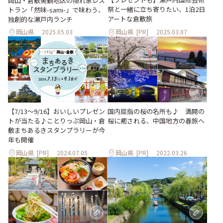
岡山・倉敷美観地区の隠れ家レス
祭と一緒に立ち寄りたい、1泊2日
トラン「然味-sami-」で味わう、
アートな倉敷旅
独創的な瀬戸内ランチ
岡山県
2025.05.03
岡山県
[PR]
2025.03.07
【7/13～9/16】おいしいプレゼン
国内屈指の桜の名所も♪ 満開の
トが当たる♪ことりっぷ岡山・倉
桜に癒される、中国地方の春旅へ
敷まちあるきスタンプラリーが今
年も開催
岡山県
[PR]
2024.07.05
岡山県
[PR]
2022.03.26