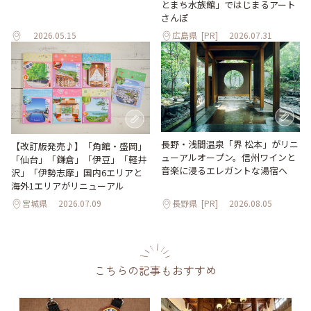
とまち水族館」ではじまるアート
さんぽ
2026.05.15
広島県
[PR]
2026.07.31
長野・浅間温泉「界 松本」がリニ
【改訂版発売♪】「角館・盛岡」
ューアルオープン。信州ワインと
「仙台」「鎌倉」「伊豆」「軽井
音楽に浸るエレガントな湯宿へ
沢」「伊勢志摩」国内6エリアと
海外1エリアがリニューアル
宮城県
2026.07.09
長野県
[PR]
2026.08.05
こちらの記事もおすすめ