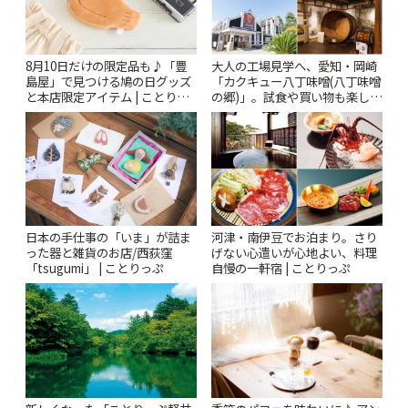
8月10日だけの限定品も♪「豊
大人の工場見学へ、愛知・岡崎
島屋」で見つける鳩の日グッズ
「カクキュー八丁味噌(八丁味噌
と本店限定アイテム | ことりっ
の郷)」。試食や買い物も楽しみ
ぷ
♪ | ことりっぷ
日本の手仕事の「いま」が詰ま
河津・南伊豆でお泊まり。さり
った器と雑貨のお店/西荻窪
げない心遣いが心地よい、料理
「tsugumi」 | ことりっぷ
自慢の一軒宿 | ことりっぷ