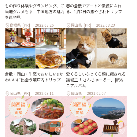
もの作り体験やグランピング、ご
春の倉敷でアートと伝統にふれ
当地グルメも♪ 中国地方の魅力
る、1泊2日の癒やされトリップ
を再発見
島根県
[PR]
2022.03.26
岡山県
[PR]
2022.03.23
倉敷・岡山・牛窓でおいしい&か
愛くるしいふっくら顔に癒される
わいいに出会う瀬戸内トリップ
猫城主「 さんじゅーろー」|旅ね
こアルバム
岡山県
[PR]
2022.03.11
岡山県
2021.02.07