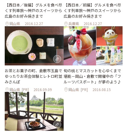
【西日本／後編】グルメを食べ尽
【西日本／前編】グルメを食べ尽
くす列車旅～神戸のスイーツから
くす列車旅～神戸のスイーツから
広島のお好み焼きまで
広島のお好み焼きまで
岡山県
2016.12.27
兵庫県
2016.12.27
お茶とお菓子の町、倉敷市玉島で
旬の桃とマスカットを心ゆくまで
ゆったりお茶会体験とレトロ町並
堪能－岡山・倉敷で開催中の「フ
みさんぽ
ルーツパスポート」が夢のよう♪
岡山県
[PR]
2016.09.09
岡山県
[PR]
2016.08.15