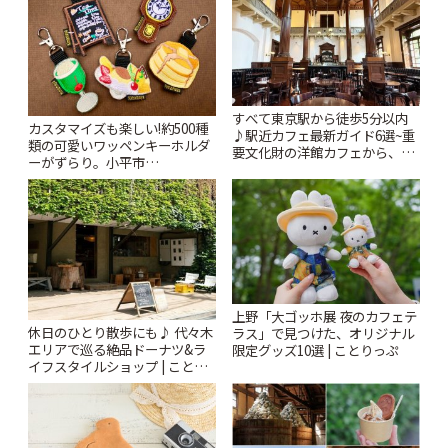
すべて東京駅から徒歩5分以内
カスタマイズも楽しい!約500種
♪駅近カフェ最新ガイド6選~重
類の可愛いワッペンキーホルダ
要文化財の洋館カフェから、改
ーがずらり。小平市
札すぐのレトロ喫茶まで~ | こと
「Kimamaya T&K」 | ことりっ
りっぷ
ぷ
上野「大ゴッホ展 夜のカフェテ
休日のひとり散歩にも♪ 代々木
ラス」で見つけた、オリジナル
エリアで巡る絶品ドーナツ&ラ
限定グッズ10選 | ことりっぷ
イフスタイルショップ | ことり
っぷ