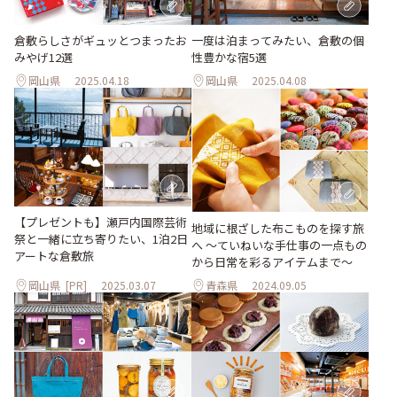
倉敷らしさがギュッとつまったお
一度は泊まってみたい、倉敷の個
みやげ12選
性豊かな宿5選
岡山県
2025.04.18
岡山県
2025.04.08
【プレゼントも】瀬戸内国際芸術
地域に根ざした布こものを探す旅
祭と一緒に立ち寄りたい、1泊2日
へ 〜ていねいな手仕事の一点もの
アートな倉敷旅
から日常を彩るアイテムまで〜
岡山県
[PR]
2025.03.07
青森県
2024.09.05