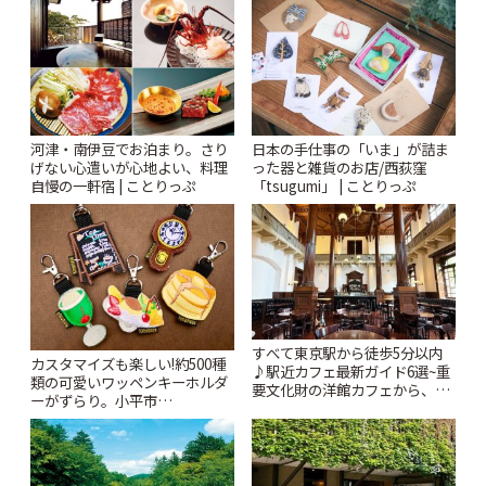
河津・南伊豆でお泊まり。さり
日本の手仕事の「いま」が詰ま
げない心遣いが心地よい、料理
った器と雑貨のお店/西荻窪
自慢の一軒宿 | ことりっぷ
「tsugumi」 | ことりっぷ
すべて東京駅から徒歩5分以内
カスタマイズも楽しい!約500種
♪駅近カフェ最新ガイド6選~重
類の可愛いワッペンキーホルダ
要文化財の洋館カフェから、改
ーがずらり。小平市
札すぐのレトロ喫茶まで~ | こと
「Kimamaya T&K」 | ことりっ
りっぷ
ぷ