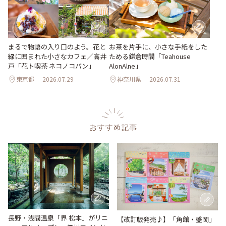
まるで物語の入り口のよう。花と
お茶を片手に、小さな手紙をした
緑に囲まれた小さなカフェ／高井
ためる鎌倉時間「Teahouse
戸「花ト喫茶 ネコノコバン」
AlonAlne」
東京都
2026.07.29
神奈川県
2026.07.31
おすすめ記事
長野・浅間温泉「界 松本」がリニ
【改訂版発売♪】「角館・盛岡」