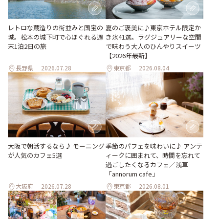
レトロな蔵造りの街並みと国宝の
夏のご褒美に♪東京ホテル限定か
城。松本の城下町で心ほぐれる週
き氷41選。ラグジュアリーな空間
末1泊2日の旅
で味わう大人のひんやりスイーツ
【2026年最新】
長野県
2026.07.28
東京都
2026.08.04
季節のパフェを味わいに♪ アンテ
大阪で朝活するなら♪ モーニング
ィークに囲まれて、時間を忘れて
が人気のカフェ5選
過ごしたくなるカフェ／浅草
「annorum cafe」
大阪府
2026.07.28
東京都
2026.08.01