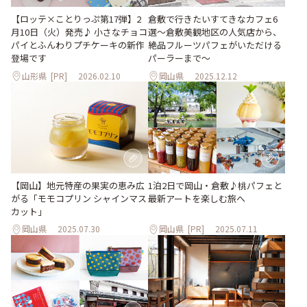
倉敷で行きたいすてきなカフェ6
【ロッテ×ことりっぷ第17弾】2
選～倉敷美観地区の人気店から、
月10日（火）発売♪ 小さなチョコ
絶品フルーツパフェがいただける
パイとふんわりプチケーキの新作
パーラーまで～
登場です
山形県
[PR]
2026.02.10
岡山県
2025.12.12
【岡山】地元特産の果実の恵み広
1泊2日で岡山・倉敷♪桃パフェと
がる「モモコプリン シャインマス
最新アートを楽しむ旅へ
カット」
岡山県
2025.07.30
岡山県
[PR]
2025.07.11