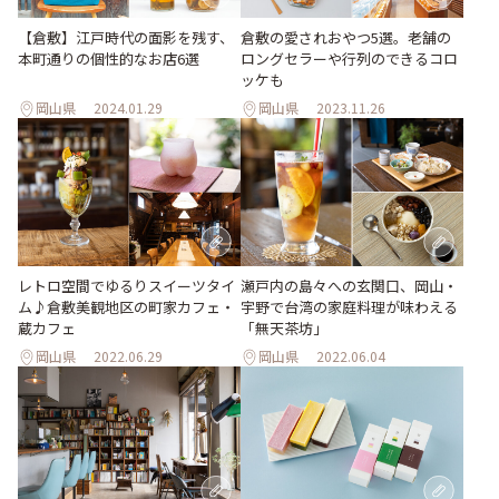
【倉敷】江戸時代の面影を残す、
倉敷の愛されおやつ5選。老舗の
本町通りの個性的なお店6選
ロングセラーや行列のできるコロ
ッケも
岡山県
2024.01.29
岡山県
2023.11.26
レトロ空間でゆるりスイーツタイ
瀬戸内の島々への玄関口、岡山・
ム♪倉敷美観地区の町家カフェ・
宇野で台湾の家庭料理が味わえる
蔵カフェ
「無天茶坊」
岡山県
2022.06.29
岡山県
2022.06.04