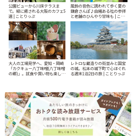
風鈴の音色に誘われて歩く夏の
公園ビューから川床テラスま
鎌倉さんぽ♪由緒ある社の参拝
で。緑に癒される大阪のカフェ5
と老舗のひんやり甘味も | こと
選 | ことりっぷ
りっぷ
大人の工場見学へ、愛知・岡崎
レトロな蔵造りの街並みと国宝
「カクキュー八丁味噌(八丁味噌
の城。松本の城下町で心ほぐれ
の郷)」。試食や買い物も楽しみ
る週末1泊2日の旅 | ことりっぷ
♪ | ことりっぷ