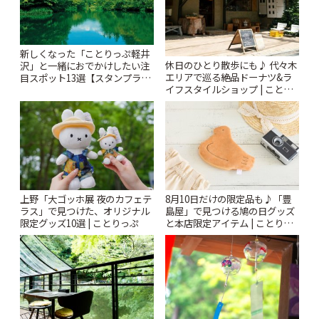
新しくなった「ことりっぷ軽井
休日のひとり散歩にも♪ 代々木
沢」と一緒におでかけしたい注
エリアで巡る絶品ドーナツ&ラ
目スポット13選【スタンプラリ
イフスタイルショップ | ことり
ー開催中】 | ことりっぷ
っぷ
上野「大ゴッホ展 夜のカフェテ
8月10日だけの限定品も♪「豊
ラス」で見つけた、オリジナル
島屋」で見つける鳩の日グッズ
限定グッズ10選 | ことりっぷ
と本店限定アイテム | ことりっ
ぷ