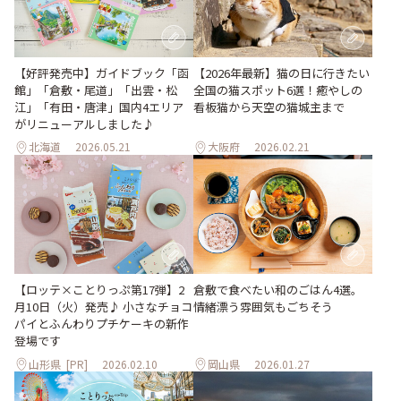
【好評発売中】ガイドブック「函
【2026年最新】猫の日に行きたい
館」「倉敷・尾道」「出雲・松
全国の猫スポット6選！癒やしの
江」「有田・唐津」国内4エリア
看板猫から天空の猫城主まで
がリニューアルしました♪
北海道
2026.05.21
大阪府
2026.02.21
【ロッテ×ことりっぷ第17弾】2
倉敷で食べたい和のごはん4選。
月10日（火）発売♪ 小さなチョコ
情緒漂う雰囲気もごちそう
パイとふんわりプチケーキの新作
登場です
山形県
[PR]
2026.02.10
岡山県
2026.01.27