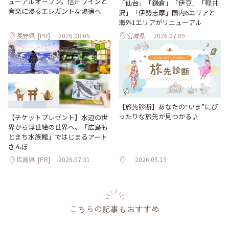
ューアルオープン。信州ワインと
「仙台」「鎌倉」「伊豆」「軽井
音楽に浸るエレガントな湯宿へ
沢」「伊勢志摩」国内6エリアと
海外1エリアがリニューアル
長野県
[PR]
2026.08.05
宮城県
2026.07.09
【旅先診断】あなたの“いま”にぴ
ったりな旅先が見つかる♪
【チケットプレゼント】水辺の世
界から浮世絵の世界へ。「広島も
とまち水族館」ではじまるアート
さんぽ
広島県
[PR]
2026.07.31
2026.05.15
こちらの記事もおすすめ