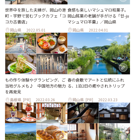
食感も楽しいマシュマロ和菓子。
世界中を旅した夫婦が、岡山の港
岡山銘菓の老舗が手がける「廿-ju
町・宇野で営むブックカフェ「コ
マシュマロ羊羹」／岡山県
コカ古書店」
岡山県
2022.05.01
岡山県
2022.04.01
もの作り体験やグランピング、ご
春の倉敷でアートと伝統にふれ
当地グルメも♪ 中国地方の魅力
る、1泊2日の癒やされトリップ
を再発見
島根県
[PR]
2022.03.26
岡山県
[PR]
2022.03.23