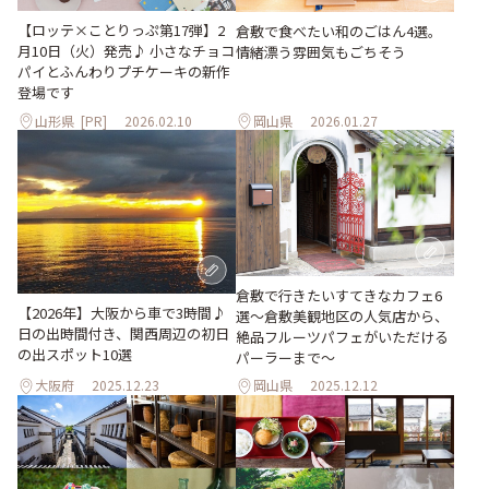
【ロッテ×ことりっぷ第17弾】2
倉敷で食べたい和のごはん4選。
月10日（火）発売♪ 小さなチョコ
情緒漂う雰囲気もごちそう
パイとふんわりプチケーキの新作
登場です
山形県
[PR]
2026.02.10
岡山県
2026.01.27
倉敷で行きたいすてきなカフェ6
【2026年】大阪から車で3時間♪
選～倉敷美観地区の人気店から、
日の出時間付き、関西周辺の初日
絶品フルーツパフェがいただける
の出スポット10選
パーラーまで～
大阪府
2025.12.23
岡山県
2025.12.12