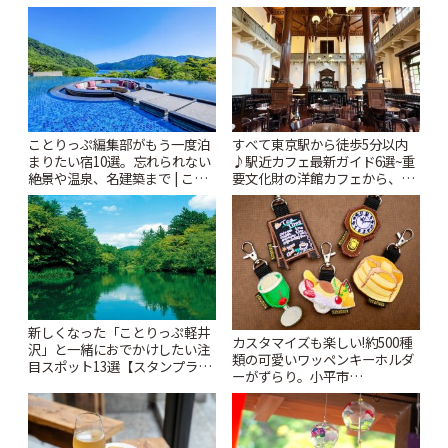
ぷ
ことりっぷ編集部がもう一度泊
すべて東京駅から徒歩5分以内
まりたい宿10選。忘れられない
♪駅近カフェ最新ガイド6選~重
絶景や温泉、名建築まで | こと
要文化財の洋館カフェから、改
りっぷ
札すぐのレトロ喫茶まで~ | こと
りっぷ
新しくなった「ことりっぷ軽井
カスタマイズも楽しい!約500種
沢」と一緒におでかけしたい注
類の可愛いワッペンキーホルダ
目スポット13選【スタンプラリ
ーがずらり。小平市
ー開催中】 | ことりっぷ
「Kimamaya T&K」 | ことりっ
ぷ