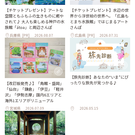
【チケットプレゼント】アートな
【チケットプレゼント】水辺の世
空間ともふもふの生きものに癒や
界から浮世絵の世界へ。「広島も
されて♪ 大人も楽しめる神戸の水
とまち水族館」ではじまるアート
族館「átoa」と周辺さんぽ
さんぽ
兵庫県
[PR]
2026.08.07
広島県
[PR]
2026.07.31
【旅先診断】あなたの“いま”にぴ
ったりな旅先が見つかる♪
【改訂版発売♪】「角館・盛岡」
「仙台」「鎌倉」「伊豆」「軽井
沢」「伊勢志摩」国内6エリアと
海外1エリアがリニューアル
宮城県
2026.07.09
2026.05.15