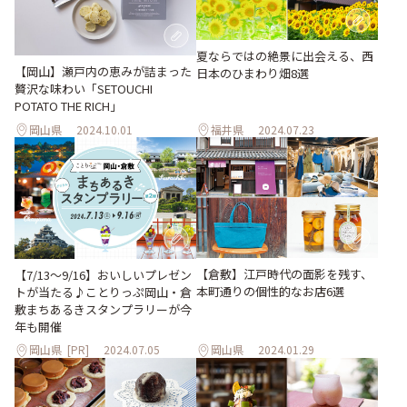
夏ならではの絶景に出会える、西
【岡山】瀬戸内の恵みが詰まった
日本のひまわり畑8選
贅沢な味わい「SETOUCHI
POTATO THE RICH」
岡山県
2024.10.01
福井県
2024.07.23
【倉敷】江戸時代の面影を残す、
【7/13～9/16】おいしいプレゼン
本町通りの個性的なお店6選
トが当たる♪ことりっぷ岡山・倉
敷まちあるきスタンプラリーが今
年も開催
岡山県
[PR]
2024.07.05
岡山県
2024.01.29