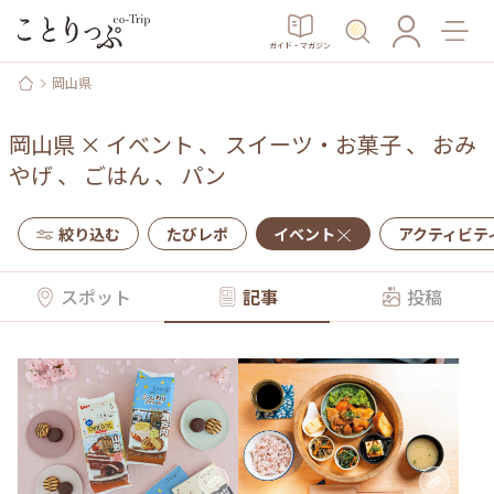
ガイド・マガジン
岡山県
岡山県
×
イベント
、
スイーツ・お菓子
、
おみ
やげ
、
ごはん
、
パン
絞り込む
たびレポ
イベント
アクティビテ
スポット
記事
投稿