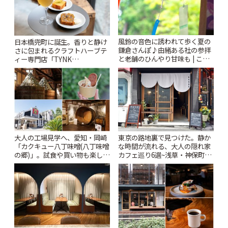
風鈴の音色に誘われて歩く夏の
日本橋兜町に誕生。香りと静け
鎌倉さんぽ♪由緒ある社の参拝
さに包まれるクラフトハーブテ
と老舗のひんやり甘味も | こと
ィー専門店「TYNK
りっぷ
Kabutocho」 | ことりっぷ
大人の工場見学へ、愛知・岡崎
東京の路地裏で見つけた。静か
「カクキュー八丁味噌(八丁味噌
な時間が流れる、大人の隠れ家
の郷)」。試食や買い物も楽しみ
カフェ巡り6選~浅草・神保町・
♪ | ことりっぷ
千駄木ほか~ | ことりっぷ