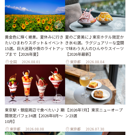
黄金色に輝く絶景。夏休みに行き
夏のご褒美に♪東京ホテル限定か
たいひまわりスポット＆イベント
き氷41選。ラグジュアリーな空間
15選。巨大迷路や夜のライトアッ
で味わう大人のひんやりスイーツ
プまで【2026年夏】
【2026年最新】
全国
2026.08.01
東京都
2026.08.04
東京駅・銀座周辺で食べたい♪ 期
【2026年7月】東京ニューオープ
間限定パフェ34選【2026年8月～
ン23選
10月】
東京都
2026.08.08
東京都
2026.07.30