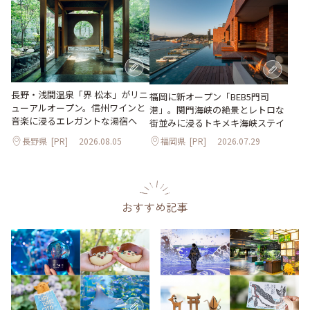
長野・浅間温泉「界 松本」がリニ
福岡に新オープン「BEB5門司
ューアルオープン。信州ワインと
港」。関門海峡の絶景とレトロな
音楽に浸るエレガントな湯宿へ
街並みに浸るトキメキ海峡ステイ
長野県
[PR]
2026.08.05
福岡県
[PR]
2026.07.29
おすすめ記事