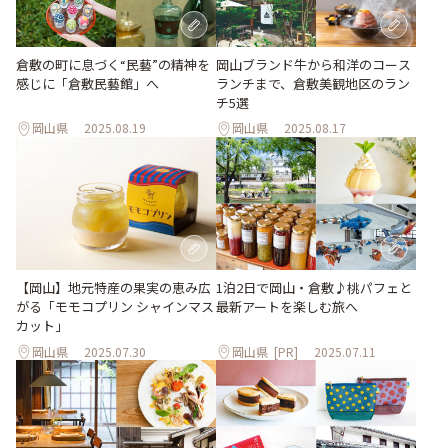
倉敷の町に息づく“民藝”の精神を
岡山ブランド牛から和洋のコース
感じに「倉敷民藝館」へ
ランチまで、倉敷美観地区のラン
チ5選
岡山県
2025.08.19
岡山県
2025.08.17
【岡山】地元特産の果実の恵み広
1泊2日で岡山・倉敷♪桃パフェと
がる「モモコプリン シャインマス
最新アートを楽しむ旅へ
カット」
岡山県
2025.07.30
岡山県
[PR]
2025.07.11