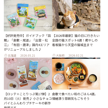
【好評発売中】ガイドブック「函
【2026年最新】猫の日に行きたい
館」「倉敷・尾道」「出雲・松
全国の猫スポット6選！癒やしの
江」「有田・唐津」国内4エリア
看板猫から天空の猫城主まで
がリニューアルしました♪
北海道
2026.05.21
大阪府
2026.02.21
【ロッテ×ことりっぷ第17弾】2
倉敷で食べたい和のごはん4選。
月10日（火）発売♪ 小さなチョコ
情緒漂う雰囲気もごちそう
パイとふんわりプチケーキの新作
登場です