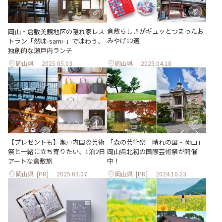
倉敷らしさがギュッとつまったお
岡山・倉敷美観地区の隠れ家レス
みやげ12選
トラン「然味-sami-」で味わう、
独創的な瀬戸内ランチ
岡山県
2025.05.03
岡山県
2025.04.18
「森の芸術祭 晴れの国・岡山」
【プレゼントも】瀬戸内国際芸術
岡山県北初の国際芸術祭が開催
祭と一緒に立ち寄りたい、1泊2日
中！
アートな倉敷旅
岡山県
[PR]
2025.03.07
岡山県
[PR]
2024.10.23