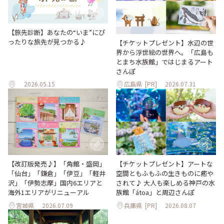
【旅先診断】あなたの“いま”にぴ
ったりな旅先が見つかる♪
【チケットプレゼント】水辺の世
界から浮世絵の世界へ。「広島も
とまち水族館」ではじまるアート
さんぽ
2026.05.15
広島県
[PR]
2026.07.31
【改訂版発売♪】「角館・盛岡」
【チケットプレゼント】アートな
「仙台」「鎌倉」「伊豆」「軽井
空間ともふもふの生きものに癒や
沢」「伊勢志摩」国内6エリアと
されて♪ 大人も楽しめる神戸の水
海外1エリアがリニューアル
族館「átoa」と周辺さんぽ
宮城県
2026.07.09
兵庫県
[PR]
2026.08.07