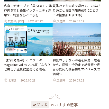
夏休みでも混雑を避けて。のんび
広島に新オープン「界 宮島」。瀬
り過ごせる国内旅先6選【ことり
戸内を望む絶景インフィニティ温
っぷ編集部おすすめ】
泉で、特別なひとときを
広島県
[PR]
2026.07.22
広島県
2026.07.02
【好評発売中】ことりっぷ
初夏のしまなみ海道を広島・尾道
Magazine Vol.49 2026夏「ふらり
から、愛媛・今治まで絶景旅〜世
と美しい風景に出会える場所」
界が認めた多島美をマイペースで
満喫〜
北海道
2026.05.29
広島県
2026.05.22
のおすすめ記事
たびレポ