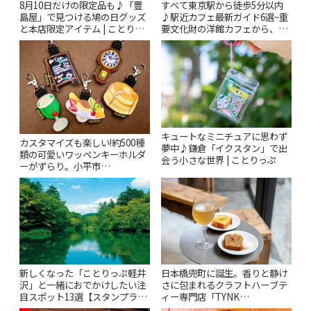
8月10日だけの限定品も♪「豊
すべて東京駅から徒歩5分以内
島屋」で見つける鳩の日グッズ
♪駅近カフェ最新ガイド6選~重
と本店限定アイテム | ことりっ
要文化財の洋館カフェから、改
ぷ
札すぐのレトロ喫茶まで~ | こと
りっぷ
キュートなミニチュアに思わず
カスタマイズも楽しい!約500種
夢中♪鎌倉「イクスタン」で出
類の可愛いワッペンキーホルダ
会う小さな世界 | ことりっぷ
ーがずらり。小平市
「Kimamaya T&K」 | ことりっ
ぷ
新しくなった「ことりっぷ軽井
日本橋兜町に誕生。香りと静け
沢」と一緒におでかけしたい注
さに包まれるクラフトハーブテ
目スポット13選【スタンプラリ
ィー専門店「TYNK
ー開催中】 | ことりっぷ
Kabutocho」 | ことりっぷ