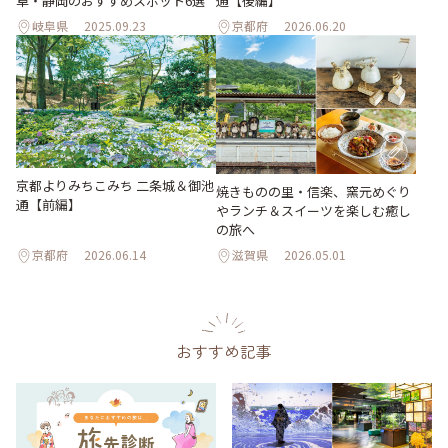
阜・静岡のおすすめスポット6選
通【後編】
岐阜県
2025.09.23
京都府
2026.06.20
京都よりみちこみち 二条城＆御池
焼きものの里・信楽、窯元めぐり
通【前編】
やランチ＆スイーツを楽しむ癒し
の旅へ
京都府
2026.06.14
滋賀県
2026.05.01
おすすめ記事