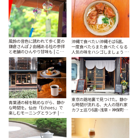
風鈴の音色に誘われて歩く夏の
沖縄で食べたい沖縄そば6選。
鎌倉さんぽ♪由緒ある社の参拝
一度食べたらまた食べたくなる
と老舗のひんやり甘味も | こと
人気の味をハシゴしましょう |
りっぷ
ことりっぷ
東京の路地裏で見つけた。静か
青葉通の緑を眺めながら、静か
な時間が流れる、大人の隠れ家
な時間を。仙台「Echoes」で
カフェ巡り6選~浅草・神保町・
楽しむモーニングとランチ | こ
千駄木ほか~ | ことりっぷ
とりっぷ