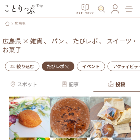
ガイド・マガジン
広島県
広島県
×
雑貨
、
パン
、
たびレポ
、
スイーツ・
お菓子
絞り込む
たびレポ
イベント
アクティビテ
スポット
記事
投稿