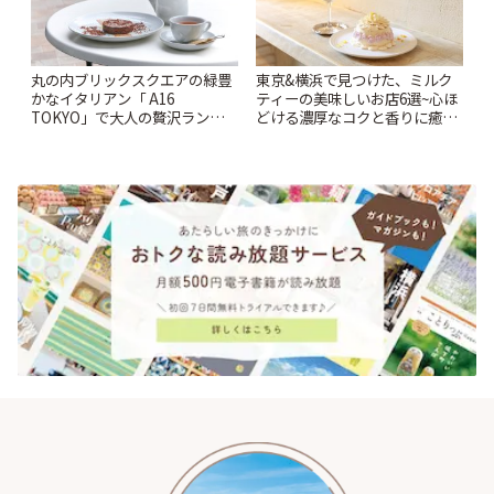
丸の内ブリックスクエアの緑豊
東京&横浜で見つけた、ミルク
かなイタリアン「 A16
ティーの美味しいお店6選~心ほ
TOKYO」で大人の贅沢ランチ |
どける濃厚なコクと香りに癒や
ことりっぷ
されるティータイム~ | ことりっ
ぷ