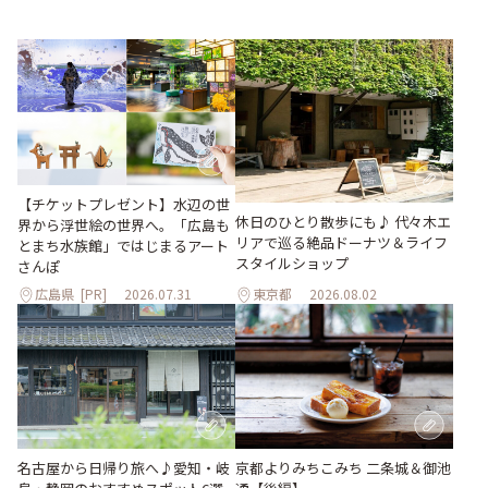
【チケットプレゼント】水辺の世
休日のひとり散歩にも♪ 代々木エ
界から浮世絵の世界へ。「広島も
リアで巡る絶品ドーナツ＆ライフ
とまち水族館」ではじまるアート
スタイルショップ
さんぽ
広島県
[PR]
2026.07.31
東京都
2026.08.02
名古屋から日帰り旅へ♪愛知・岐
京都よりみちこみち 二条城＆御池