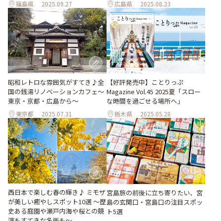
福島県
2025.09.27
広島県
2025.08.23
昭和レトロな雰囲気がすてき♪全
【好評発売中】ことりっぷ
国の銭湯リノベーションカフェ〜
Magazine Vol.45 2025夏「スロー
東京・京都・広島から〜
な時間を過ごせる場所へ」
東京都
2025.07.31
栃木県
2025.05.28
西日本で楽しむ春の輝き♪ ミモザ
宮島旅の前後に立ち寄りたい、宮
が美しい癒やしスポット10選 〜歴
島の玄関口・宮島口の注目スポッ
史ある庭園や瀬戸内海や桜との競
ト5選
演もすてきな名所も〜