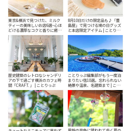
東京&横浜で見つけた、ミルク
8月10日だけの限定品も♪「豊
ティーの美味しいお店6選~心ほ
島屋」で見つける鳩の日グッズ
どける濃厚なコクと香りに癒や
と本店限定アイテム | ことりっ
されるティータイム~ | ことりっ
ぷ
ぷ
歴史建築のレトロなシャンデリ
ことりっぷ編集部がもう一度泊
アの下で過ごす横浜のカフェ時
まりたい宿10選。忘れられない
間「CRAFT. 」 | ことりっぷ
絶景や温泉、名建築まで | こと
りっぷ
風鈴の音色に誘われて歩く夏の
キュートなミニチュアに思わず