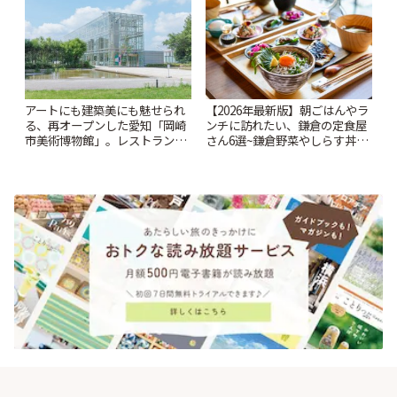
アートにも建築美にも魅せられ
【2026年最新版】朝ごはんやラ
る、再オープンした愛知「岡崎
ンチに訪れたい、鎌倉の定食屋
市美術博物館」。レストランや
さん6選~鎌倉野菜やしらす丼な
ショップも充実 | ことりっぷ
どここならではの味も~ | ことり
っぷ