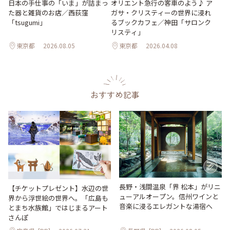
日本の手仕事の「いま」が詰まっ
オリエント急行の客車のよう♪ ア
た器と雑貨のお店／西荻窪
ガサ・クリスティーの世界に浸れ
「tsugumi」
るブックカフェ／神田「サロンク
リスティ」
東京都
2026.08.05
東京都
2026.04.08
おすすめ記事
長野・浅間温泉「界 松本」がリニ
【チケットプレゼント】水辺の世
ューアルオープン。信州ワインと
界から浮世絵の世界へ。「広島も
音楽に浸るエレガントな湯宿へ
とまち水族館」ではじまるアート
さんぽ