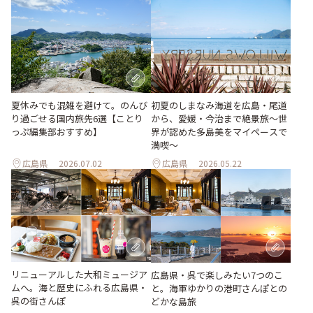
夏休みでも混雑を避けて。のんび
初夏のしまなみ海道を広島・尾道
り過ごせる国内旅先6選【ことり
から、愛媛・今治まで絶景旅〜世
っぷ編集部おすすめ】
界が認めた多島美をマイペースで
満喫〜
広島県
2026.07.02
広島県
2026.05.22
リニューアルした大和ミュージア
広島県・呉で楽しみたい7つのこ
ムへ。海と歴史にふれる広島県・
と。海軍ゆかりの港町さんぽとの
呉の街さんぽ
どかな島旅