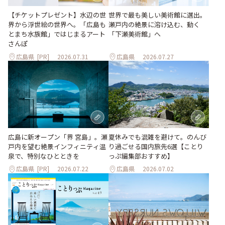
世界で最も美しい美術館に選出。
【チケットプレゼント】水辺の世
瀬戸内の絶景に溶け込む、動く
界から浮世絵の世界へ。「広島も
「下瀬美術館」へ
とまち水族館」ではじまるアート
さんぽ
広島県
[PR]
2026.07.31
広島県
2026.07.27
夏休みでも混雑を避けて。のんび
広島に新オープン「界 宮島」。瀬
り過ごせる国内旅先6選【ことり
戸内を望む絶景インフィニティ温
っぷ編集部おすすめ】
泉で、特別なひとときを
広島県
[PR]
2026.07.22
広島県
2026.07.02