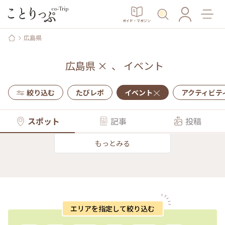
ガイド・マガジン
広島県
広島県
×
、
イベント
絞り込む
たびレポ
イベント
アクティビテ
スポット
記事
投稿
もっとみる
エリアを指定して絞り込む