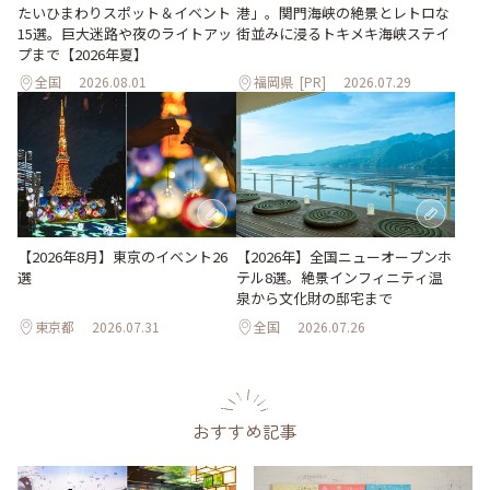
たいひまわりスポット＆イベント
港」。関門海峡の絶景とレトロな
15選。巨大迷路や夜のライトアッ
街並みに浸るトキメキ海峡ステイ
プまで【2026年夏】
全国
2026.08.01
福岡県
[PR]
2026.07.29
【2026年8月】東京のイベント26
【2026年】全国ニューオープンホ
選
テル8選。絶景インフィニティ温
泉から文化財の邸宅まで
東京都
2026.07.31
全国
2026.07.26
おすすめ記事