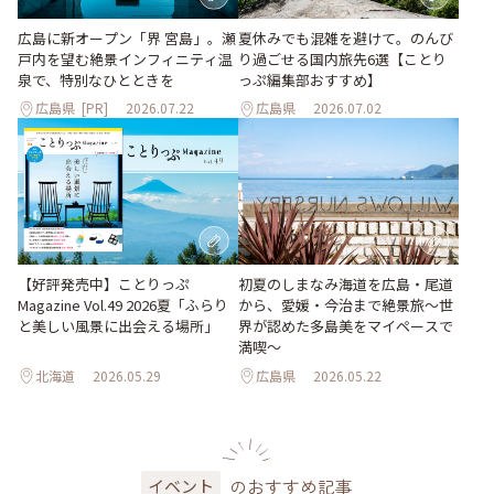
夏休みでも混雑を避けて。のんび
広島に新オープン「界 宮島」。瀬
り過ごせる国内旅先6選【ことり
戸内を望む絶景インフィニティ温
っぷ編集部おすすめ】
泉で、特別なひとときを
広島県
[PR]
2026.07.22
広島県
2026.07.02
【好評発売中】ことりっぷ
初夏のしまなみ海道を広島・尾道
Magazine Vol.49 2026夏「ふらり
から、愛媛・今治まで絶景旅〜世
と美しい風景に出会える場所」
界が認めた多島美をマイペースで
満喫〜
北海道
2026.05.29
広島県
2026.05.22
のおすすめ記事
イベント