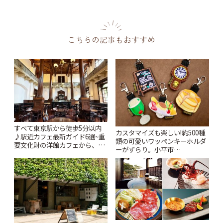
こちらの記事もおすすめ
すべて東京駅から徒歩5分以内
カスタマイズも楽しい!約500種
♪駅近カフェ最新ガイド6選~重
類の可愛いワッペンキーホルダ
要文化財の洋館カフェから、改
ーがずらり。小平市
札すぐのレトロ喫茶まで~ | こと
「Kimamaya T&K」 | ことりっ
りっぷ
ぷ