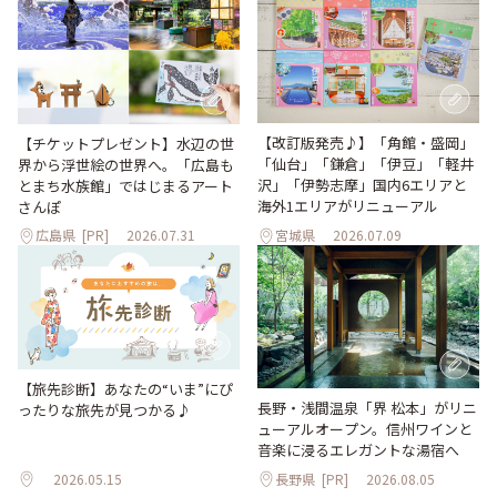
【改訂版発売♪】「角館・盛岡」
【チケットプレゼント】水辺の世
「仙台」「鎌倉」「伊豆」「軽井
界から浮世絵の世界へ。「広島も
沢」「伊勢志摩」国内6エリアと
とまち水族館」ではじまるアート
海外1エリアがリニューアル
さんぽ
広島県
[PR]
2026.07.31
宮城県
2026.07.09
【旅先診断】あなたの“いま”にぴ
長野・浅間温泉「界 松本」がリニ
ったりな旅先が見つかる♪
ューアルオープン。信州ワインと
音楽に浸るエレガントな湯宿へ
2026.05.15
長野県
[PR]
2026.08.05