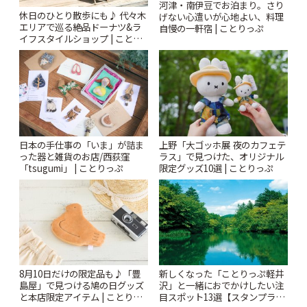
河津・南伊豆でお泊まり。さり
休日のひとり散歩にも♪ 代々木
げない心遣いが心地よい、料理
エリアで巡る絶品ドーナツ&ラ
自慢の一軒宿 | ことりっぷ
イフスタイルショップ | ことり
っぷ
日本の手仕事の「いま」が詰ま
上野「大ゴッホ展 夜のカフェテ
った器と雑貨のお店/西荻窪
ラス」で見つけた、オリジナル
「tsugumi」 | ことりっぷ
限定グッズ10選 | ことりっぷ
8月10日だけの限定品も♪「豊
新しくなった「ことりっぷ軽井
島屋」で見つける鳩の日グッズ
沢」と一緒におでかけしたい注
と本店限定アイテム | ことりっ
目スポット13選【スタンプラリ