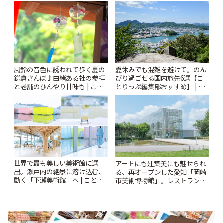
ぷ
ー開催中】 | ことりっぷ
風鈴の音色に誘われて歩く夏の
夏休みでも混雑を避けて。のん
鎌倉さんぽ♪由緒ある社の参拝
びり過ごせる国内旅先6選【こ
と老舗のひんやり甘味も | こと
とりっぷ編集部おすすめ】 | こ
りっぷ
とりっぷ
世界で最も美しい美術館に選
アートにも建築美にも魅せられ
出。瀬戸内の絶景に溶け込む、
る、再オープンした愛知「岡崎
動く「下瀬美術館」へ | ことり
市美術博物館」。レストランや
っぷ
ショップも充実 | ことりっぷ