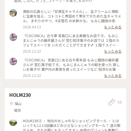
雑貨, ごはん, カフェ, スイーツ・お菓子, おみやげ
酒処の広島らしい「甘酒生キャラメル」。 生クリームと酒粕
に生姜を加え、コトコトと煮詰めて寒天でかためた生キャラメ
ル。 まわりのやつ、#淡雪花 の氷餅かな。 もみじ饅頭の老舗
『藤い屋』の洋菓子ブランド『COCONCA （ココンカ）』。
2026.04.13
もっとみる
広島空港で買いましたが、本店は宮島口です。 #藤い屋
#COCONCA#ココンカ#古今果#広島#キャラメルる#Ayuのおや
『COCONCA』古今果 宮島口にある素敵なお店です。 もみじ
つ
まんじゅうの藤井屋さんが 営む和洋菓子のお店では ２階のカ
フェでスイーツを いただくことができます💕 １階でスイーツ
を選んで カフェへ 宮島口にあるお店ですが 窓の外には小さな
2025.12.22
もっとみる
庭があり 紅葉が綺麗でした🍁😍 私は洋梨のショートケーキ🍐
完熟のラ・フランスが ジューシーで甘くて すごく美味しかっ
『COCONCA』 宮島口にある古今果本店 もみじ饅頭の藤井屋
たです😍 紅茶もたっぷりでした🫖 お２階のカフェはとても素
さんが 営む菓子処です。 もみじまんじゅうの餡を使った 新し
敵で 和菓子もお茶といただけるようです。 ふたりでゆっくり
いお菓子や 瀬戸内の果実を使ったスイーツなど 和洋のお菓子
ティータイムを 過ごせました🥰 ・ ・ #ことりっぷと一緒 #こ
を作っておられます。 駅前通りにあるお店では 庭には紅葉の
2025.12.22
もっとみる
とりっぷ #ことりっぷ広島 #COCONCA #古今果 #古今果本店 #
木が色づいて 風情がある空間です🍁 1階には菓子工房で 職人
藤井屋 #もみじまんじゅう #もみじ饅頭 #和菓子 #洋菓子 #和洋
さんがお菓子を作られ あんサブレやクッキー 美しいケーキが
菓子 #洋梨のショートケーキ #洋梨 #ショートケーキ #紅茶 #テ
並びます。 スイーツを選んで ２階のカフェでいただきます🍰
ィータイム #宮島口カフェ #宮島口スイーツ #広島カフェ #広
２階に上がると 大きな窓が開放的で美しい空間です😍 お茶を
HOLM230
島スイーツ #旅のごはん #宮島口 #広島県 #広島 #ドライブ
点てる茶釜もありました🍵 お客様もおられず ふたりでゆっく
53
りできました🥰 ・ ・ #ことりっぷと一緒 #ことりっぷ #ことり
福山
っぷ広島 #COCONCA #古今果 #古今果本店 #藤井屋 #もみじま
雑貨
んじゅう #もみじ饅頭 #洋菓子 #和菓子 #和洋菓子 #宮島口カフ
ェ #広島カフェ #広島スイーツ #宮島口スイーツ #宮島口 #広島
#広島県 #ドライブ
HOLM230③ ・ 地元のおしゃれなショッピングモール ・ とは
いっても12.13店舗ほどの小さなショッピングモール？ 道の駅
ならぬ、まちの駅にもなってます☺️ 中庭のグリーンも素敵(^^)