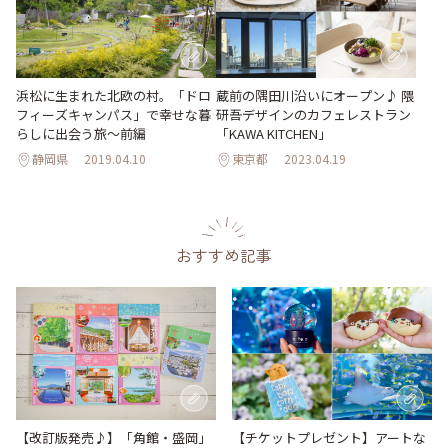
浜松に生まれた北欧の村。「ドロ
蔵前の隅田川沿いにオープン♪ 隈
フィーズキャンパス」で幸せな暮
研吾デザインのカフェレストラン
らしに出会う旅～前編
「KAWA KITCHEN」
静岡県
2019.04.10
東京都
2023.04.19
おすすめ記事
【改訂版発売♪】「角館・盛岡」
【チケットプレゼント】アートな