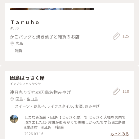
Ｔａｒｕｈｏ
タルホ
125
かごバッグと焼き菓子と雑貨のお店
広島
雑貨
因島はっさく屋
インノシマハッサクヤ
118
連日売り切れの因島名物みやげ
因島・生口島
スイーツ・お菓子, ライフスタイル, お酒, おみやげ
しまなみ海道・因島【はっさく屋】で はっさく大福を店内で
頂きました😋 お餅が柔らかくて美味しかったです👍 #広島県
#尾道市 #因島 #観光
2026.03.16
もっとみる