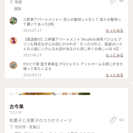
66
尾道
雑貨
三軒家アパートメント☆ 恋人の聖地じゃなくて 変人の聖地っ
て書いてあった(笑)
2019.07.17
もっとみる
【尾道旅行】三軒屋アパートメント 56cafeの抹茶パフェもプ
リンも残念ながらお目にかかれず…だったけれど、尾道はいろ
んな小道にいろんなお店があるけん探し歩くの楽しい😆 #広島
#尾道#尾道カフェ
2019.06.19
もっとみる
#ひとり旅 空き家再生プロジェクト アットホームな感じがまた
帰って来たくなる
2016.09.11
もっとみる
古今果
ココンカ
63
和菓子と洋菓子のコラボスイーツ
廿日市・宮島口