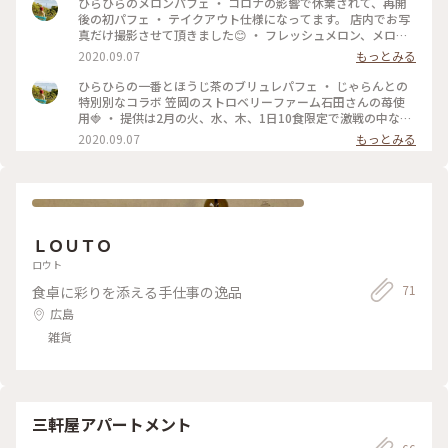
ひらひらのメロンパフェ ・ コロナの影響で休業されて、再開
べにいきたいなぁ。。 食べれたらいいのですが。。 ・ コロナ
後の初パフェ ・ テイクアウト仕様になってます。 店内でお写
の影響により、イートインはお休みされ、テイクアウトのみと
真だけ撮影させて頂きました😊 ・ フレッシュメロン、メロン
なっています。 ・ ・ open:12-17時 close:日・月・火曜日 駐
アイスに ゴールドキュウイソースを絡めたパンナコッタが入
2020.09.07
もっとみる
車場・イートインスペースあり 子連れ:○ですが通路が狭いの
ったパフェ ローズマリーのクランブルをアクセントに忍ばせ
で、ベビーカーで入るのは難しいです ・ ・ #桃パフェ #ひらひ
ていて、ちょっと大人な風味も✨ ・ 束の間の幸せ時間でした
ひらひらの一番とほうじ茶のブリュレパフェ ・ じゃらんとの
ら #パフェ #スイーツ #カフェ部 #広島県 #福山市 #おやつ #雑
😆 ・ 2020.6.19 ・ ・ 現在はコロナの影響により、イートイン
特別別なコラボ 笠岡のストロベリーファーム石田さんの苺使
貨 #つぼなお店 #わたしの街 #からちゃん食べ歩き広島 #こと
はお休みされ、テイクアウトのみとなっています。 ・ ・
用🍓 ・ 提供は2月の火、水、木、1日10食限定で激戦の中なん
りっぷ広島
open:12-17時 close:日・月・火曜日 駐車場・イートインスペ
とか食べれたパフェ✨ ・ 構成 チーズクリームのキャラメリゼ
2020.09.07
もっとみる
ースあり 子連れ:○ですが通路が狭いので、ベビーカーで入る
チョコと苺のロールケーキ 苺(おいCベリー・紅ほっぺ) バニラ
のは難しいです ・ #メロンパフェ #ひらひら #パフェ #スイー
アイス ほうじ茶アイス シナモンクランブル イチゴジュレ ミル
ツ #カフェ部 #広島県 #福山市 #おやつ #雑貨 #つぼなお店 #わ
クムース ・ 同じパフェは2度と食べれないから季節限定で毎度
たしの街 #からちゃん食べ歩き広島 #ことりっぷ広島
行ってしまうんだよなぁ。。😂 ・ 2020.2.20 ・ ・ 現在はコロ
ナの影響により、イートインはお休みされ、テイクアウトのみ
となっています。 ・ ・ open:12-17時 close:日・月・火曜日
ＬＯＵＴＯ
駐車場・イートインスペースあり 子連れ:○ですが通路が狭い
ので、ベビーカーで入るのは難しいです ・ #苺とほうじ茶のブ
ロウト
リュレパフェ #ひらひら #パフェ #スイーツ #カフェ部 #広島県
71
食卓に彩りを添える手仕事の逸品
#福山市 #おやつ #雑貨 #つぼなお店 #わたしの街 #からちゃん
食べ歩き広島 #ことりっぷ広島
広島
雑貨
三軒屋アパートメント