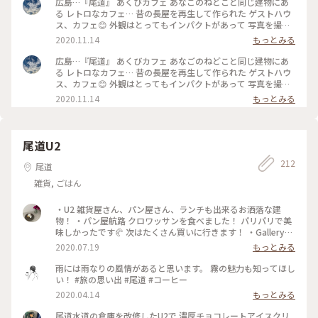
広島…『尾道』 あくびカフェ あなごのねどこと同じ建物にあ
す！ 尾道レモン🍋トーストはパンの中にレモンピールが入っ
る レトロなカフェ… 昔の長屋を再生して作られた ゲストハウ
ていて、甘酸っぱくて生クリームをぬって食べると美味しかっ
ス、カフェ😊 外観はとってもインパクトがあって 写真を撮っ
たです🍋💕 🚩にはクジがついていましたが2人ともハズレでし
たり2度見してる方が結構いました。 動くパンダ🐼 30円入れ
2020.11.14
もっとみる
た😄 奥には素敵なゲストハウスがありました。 身軽な自転車
ると動く… 店から見ていたら男の子がやるって お母さんに言
旅🚲のひとには街中で宿泊できて便利ですね。 #尾道 #尾道散
って両替をカフェでしてもらいかなり動くパンダに乗ってた‼️
広島…『尾道』 あくびカフェ あなごのねどこと同じ建物にあ
策 #ランチ #あくびカフェー #カフェ #尾道カフェ #広島カフェ
私も小さいときにこんなのやった記憶ある…🤣🤣🤣 店の中は違
る レトロなカフェ… 昔の長屋を再生して作られた ゲストハウ
#レトロカフェ #昭和レトロ #古民家カフェ #瀬戸内レモントー
う時代にタイムスリップしたかの ような感じ… なんとなく懐
ス、カフェ😊 外観はとってもインパクトがあって 写真を撮っ
スト #パン #トースト #尾道ランチ #世界のごはん #旅のごはん
かしい気持ちになりました。 メニューではなく学級日誌 カフ
たり2度見してる方が結構いました。 動くパンダ🐼 30円入れ
2020.11.14
もっとみる
#広島ごはん #あなごのねどこ #本通り商店街 #旅の思い出 #瀬
ェのスタッフさんは『日直』だそうです‼️ 旅と学校をテーマに
ると動く… 店から見ていたら男の子がやるって お母さんに言
戸内 #瀬戸内海 #広島県 #わたしの旅 #雨女 #雨女の旅 #母娘旅
したレトロ喫茶兼 交流スペースに行ってみてくださいね‼ #広
って両替をカフェでしてもらいかなり動くパンダに乗ってた‼️
#ことりっぷ尾道
島#尾道#お気に入りのカフェ #アートと建築#おすすめのお店#
私も小さいときにこんなのやった記憶ある…🤣🤣🤣 店の中は違
おしゃれ #尾道カフェ#ことりっぷ広島
う時代にタイムスリップしたかの ような感じ… なんとなく懐
尾道U2
かしい気持ちになりました。 メニューではなく学級日誌 カフ
212
ェのスタッフさんは『日直』だそうです‼️ 旅と学校をテーマに
尾道
したレトロ喫茶兼 交流スペースに行ってみてくださいね‼ #広
雑貨, ごはん
島#尾道#
・U2 雑貨屋さん、パン屋さん、ランチも出来るお洒落な建
物！ ・パン屋航路 クロワッサンを食べました！ パリパリで美
味しかったです🥐 次はたくさん買いに行きます！ ・Gallery
Cafe ULTRA レモネードが大好きなので飲みました🍋！ 美味し
2020.07.19
もっとみる
かったです👏🏻 他にも柑橘系のジュースがあって、お店もお洒
落でした😌 ・千光寺⛩ ロープウェイで登って、展望台からの
雨には雨なりの風情があると思います。 霧の魅力も知ってほし
景色🚡 下って御参りしてから、ロープウェイまでがいい運動
い！ #旅の思い出 #尾道 #コーヒー
になりました👣👣 初尾道楽しかったです😌 他にもたくさん行
2020.04.14
もっとみる
きたいところがあったので、次回はお腹をすかして行きます〜
🚗 ³₃ #尾道
尾道水道の倉庫を改修したU2で 濃厚チョコレートアイスクリ