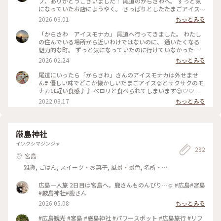
プ、ありがとうございました！ 尾道のからさわへ。 ずっと気
になっていたお店にようやく。 さっぱりとしたたまごアイス
をパリパリのもなかで挟んでありとってもおいしい！ 暖かい
2026.03.01
もっとみる
日だったので、すぐ近くの港で食べました✨ #からさわ #尾道
「からさわ アイスモナカ」 尾道へ行ってきました。 わたし
の住んでいる場所から近いわけではないのに、 通いたくなる
魅力的な町。 ずっと気になっていたのに行けていなかった か
らさわへ行ってきました。 サッパリ系のたまごアイスがおい
2026.02.24
もっとみる
しい！ もなかもパリパリ！ いつもたくさんのお客さんがおら
れますが 納得の美味しさでした♪
尾道にいったら「からさわ」さんのアイスモナカは外せませ
ん❣️ 優しい味でどこか懐かしいたまごアイス🍨とサクサクのモ
ナカは軽い食感♪♪ ペロリと食べられてしまいます😌🤍🤍🤍 #
ヒーリング旅 #広島 #尾道 #アイス
2022.03.17
もっとみる
厳島神社
イツクシマジンジャ
292
宮島
雑貨, ごはん, スイーツ・お菓子, 風景・景色, 名所・
旧跡
広島一人旅 2日目は宮島へ。鹿さんものんびり…☺️ #広島#宮島
#厳島神社#鹿さん
2026.05.08
もっとみる
#広島観光 #宮島 #厳島神社 #パワースポット #広島旅行 #リフ