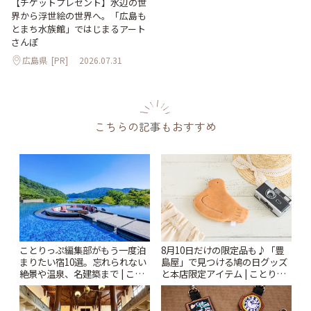
【チケットプレゼント】水辺の世
界から浮世絵の世界へ。「広島も
とまち水族館」ではじまるアート
さんぽ
広島県
[PR]
2026.07.31
こちらの記事もおすすめ
ことりっぷ編集部がもう一度泊
8月10日だけの限定品も♪「豊
まりたい宿10選。忘れられない
島屋」で見つける鳩の日グッズ
絶景や温泉、名建築まで | こと
と本店限定アイテム | ことりっ
りっぷ
ぷ