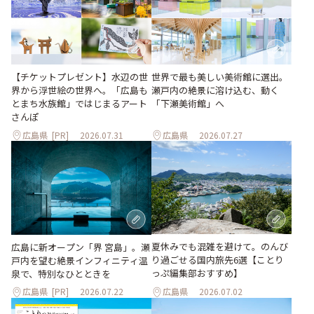
世界で最も美しい美術館に選出。
【チケットプレゼント】水辺の世
瀬戸内の絶景に溶け込む、動く
界から浮世絵の世界へ。「広島も
「下瀬美術館」へ
とまち水族館」ではじまるアート
さんぽ
広島県
[PR]
2026.07.31
広島県
2026.07.27
夏休みでも混雑を避けて。のんび
広島に新オープン「界 宮島」。瀬
り過ごせる国内旅先6選【ことり
戸内を望む絶景インフィニティ温
っぷ編集部おすすめ】
泉で、特別なひとときを
広島県
[PR]
2026.07.22
広島県
2026.07.02