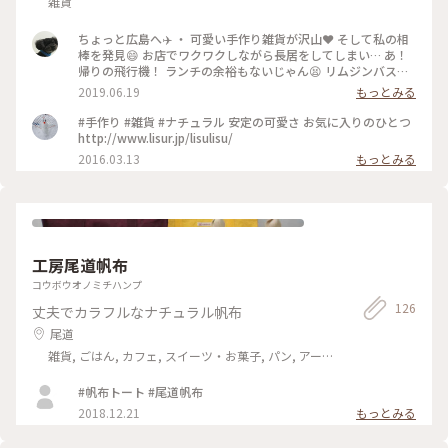
雑貨
ちょっと広島へ✈️ ・ 可愛い手作り雑貨が沢山❤️ そして私の相
棒を発見😄 お店でワクワクしながら長居をしてしまい… あ！
帰りの飛行機！ ランチの余裕もないじゃん😫 リムジンバスで
広島空港へ💨💨 ・ #夏旅2019 #わたしの街 #広島 #リシュリシ
2019.06.19
もっとみる
ュ #カープくまさん
#手作り #雑貨 #ナチュラル 安定の可愛さ お気に入りのひとつ
http://www.lisur.jp/lisulisu/
2016.03.13
もっとみる
工房尾道帆布
コウボウオノミチハンプ
126
丈夫でカラフルなナチュラル帆布
尾道
雑貨, ごはん, カフェ, スイーツ・お菓子, パン, アー
ト・カルチャー, ライフスタイル, 風景・景色, 名所・旧
跡, ホテル・宿, おみやげ
#帆布トート #尾道帆布
2018.12.21
もっとみる