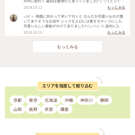
の中に紛れて 最初は置物だと思っていました(*ฅ́˘ฅ̀*) とっても
大人しくて可愛いねこちゃん🩵 一気に心を持っていかれます
2024.10.11
もっとみる
𖤣𖥧𖥣｡𖥧𖧧 ※ いつものように店内を何周もしながら ねこちゃんと
も触れ合います(⁎⁍̴̛ᴗ⁍̴̛⁎)🐈 * しばらくすると 奥のレジの付近に
⋆౨ৎﾟ⟡. 桟橋に向かって歩いて行くと なんだか可愛いものが置
のぼってきました😊 ねこちゃんの形の時計は3時をさしていま
いてありそうなお店🤎 シックな入口には栗をモチーフにした
す どうやらおやつの時間がわかるようです🕒❁⃘*.ﾟ 店主さんに
可愛いらしい看板がかけてありました𖤣𖥧𖥣｡𖥧𖧧🌰 ※ 店内に入る
甘えておねだりしていました🍬✩.*˚ * * #私のことりっぷ旅#私
と狭い空間の中に たくさんの雑貨(⁎⁍̴̛ᴗ⁍̴̛⁎)⋆౨ৎﾟ⟡. 友達とテンシ
2024.10.10
もっとみる
の旅行記#クラシカルな街 #私のこだわり旅#厳島神社#宮島⛩️#
ョンがあがります *☼*―――――*☼*――――― ※ 【三栗屋】🌰( ΦωΦ )
三栗屋🌰 #秋の彩り🍂
小さな店内にはアクセサリーやカバン ねこちゃんの雑貨がた
くさん⋆౨ৎﾟ⟡.🐈🐈‍⬛⋆౨ৎﾟ⟡ どこをみても素敵なものばかり໒꒱
もっとみる
·̩͙❁⃘*.ﾟ𖤣𖥧𖥣 * * #私のことりっぷ旅#私の旅行記#クラシカルな街
#秋の彩り🍂#厳島神社#宮島⛩️🌳 #三栗屋🌰#ねこ雑貨🐈‍⬛🐈#
私のこだわり旅
エリアを指定して絞り込む
京都
東京
北海道
沖縄
神奈川
静岡
山梨
長野
奈良
鎌倉