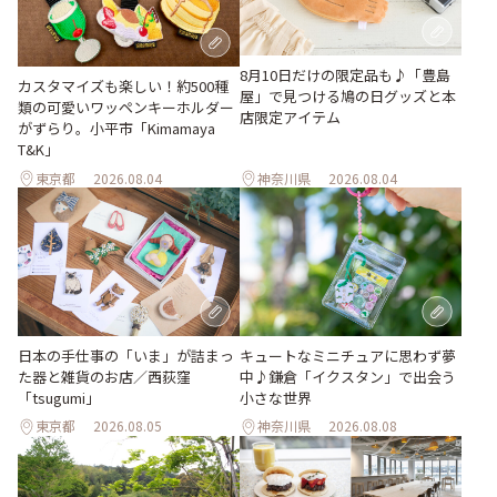
8月10日だけの限定品も♪「豊島
カスタマイズも楽しい！約500種
屋」で見つける鳩の日グッズと本
類の可愛いワッペンキーホルダー
店限定アイテム
がずらり。小平市「Kimamaya
T&K」
東京都
2026.08.04
神奈川県
2026.08.04
日本の手仕事の「いま」が詰まっ
キュートなミニチュアに思わず夢
た器と雑貨のお店／西荻窪
中♪鎌倉「イクスタン」で出会う
「tsugumi」
小さな世界
東京都
2026.08.05
神奈川県
2026.08.08