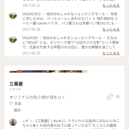
小さな噴水もあります(๑ᴖ◡ᴖ๑) ・ #HOLM230 #わたしの街 #
2017.06.27
もっとみる
広島県 #福山市 #駅家 #癒し #おしゃれ #行くたびに楽しみ #行
きつけ #ぶらり #雑貨欲しくなる #中庭 #グリーン
HOLM230② ・ 地元のおしゃれなショッピングモール ・ 写真
に写したのは、ペールメールしあわせなパン と 隠れ家的なコ
ーヒー屋 suiren＋です。 パン屋さんは京都パン博2017にも出
店されたようですね♬三次のおいしい三良坂フロマージュもこ
2017.06.26
もっとみる
ちらで取り扱いあり☺️ suirenさんは穴場的なコーヒー屋さん。
去年、地元スーパー駅家エブリイの中にも2号店をオープンさ
HOLM230 ・ 地元のおしゃれなショッピングモール ・ ちなみ
れました。 知る人ぞ知るお店だったので、知られて嬉しいよ
に“HOLM” とは、デンマーク語で“川辺の小さな町”という意味
うな寂しいような… ・ 片隅にHOLM230ナンバープレートの車
で、広島を代表する芦田川の川辺に、豊かな時間を過ごしてい
がかわいい😍 ・ 芦田川沿いの程よい田舎で新緑に囲まれての
ただけるような“小さな町” を作りたいという想いからこの名
2017.06.26
もっとみる
んびりと。梅雨前のひととき。 ・ #HOLM230 #わたしの街 #広
を付けたそうです。 ・ 府中家具や飛騨家具(他いろんな家具)、
島県 #福山市 #駅家 #癒し #おしゃれ #行くたびに楽しみ #行き
インテリア雑貨、セレクトショップ、パン屋さん、隠れ家的な
つけ #ぶらり #雑貨欲しくなる
コーヒー屋、日用雑貨(コンセプトは一生使える日用品)、ヘア
ーサロン、イタリアンレストラン(穴場で美味しい☺️)などなど
のおしゃれなお店があります♪(๑ᴖ◡ᴖ๑)♪ 週末にはコラボイ
ベントなどいろんな催しをされてます。 ・ 久しぶりにいった
三栗屋
ら、店内のインテリアがガラッと変わっていたので、見ていて
楽しかったです。現在、年に一度の決算セール中で、家具・イ
ミクリヤ
ンテリア雑貨・ラグ・絨毯のSale始まっているようです。 ・
45
オリジナルの和小物が目をひく
観葉植物や多肉植物コーナーの感じが素敵で癒されました
(๑>◡<๑) ・ 興味がある方はこちら↓
宮島
http://www.tenjikan.com/holm230/ ・ #HOLM230 #わたし
雑貨
の街 #広島県 #福山市 #駅家 #観葉植物 #癒し #おしゃれ #行く
たびに楽しみ #行きつけ #ぶらり #雑貨欲しくなる
⋆౨ৎﾟ⟡. 【三栗屋】( ΦωΦ )🌰 クラシカルな店内にはなんとねこ
ちゃん🐈✴️ お店の奥のほうに座っていたので たくさんの雑貨