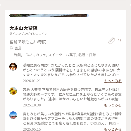
カに入ってます。 これから暑くなるので、ますます売れそう！
#モナカ #アイスもみじまん #もみじ饅頭 #宮島 #広島 #おやつ
大本山大聖院
ダイホンザンダイショウイン
96
宮島で最も古い寺院
宮島
雑貨, ごはん, カフェ, スイーツ・お菓子, 名所・旧跡
愛知に戻る前に行きたかったとこ 大聖院とふじたやさん 願い
がひとつ叶うという 願掛けをしてきました 静寂の中 自分に大
丈夫・大丈夫と言いながら お参りさせていただきました 心の
一週間 ちゃんととどめておきましょ #大聖院 #宮島 #神社仏閣
2026.01.21
もっとみる
宮島 大聖院 宮島で最古の歴史を持つ寺院で、日本三大厄除け
開運大師の一つです。 立派な仁王門を上がるといくつものお堂
がありました。 途中にはかわいらしいお地蔵さんがいて表情
もさまざま！ アンパンマンもいました😁 一回廻すとお経を一
2025.10.30
もっとみる
回唱えたことになる大般若経筒があったので、全てお参りでき
なかったのでグルングルン廻しながら歩きました😅 限定の切
青もみじが美しい大聖院へ #広島#宮島#大聖院#青もみじ#新緑
り絵御朱印も美しく、紅葉と歯車が繊細で、鹿さんもしっかり
あせび歩道からアプローチした大聖院 主流の参道からの行列
いました🦌🍁 #宮島 #世界遺産 #大聖院 #広島 #廿日市 #ことり
と合流 大聖院はとても広く高低差もあり、歩き応え、 見応え
っぷ #秋の装い
ある寺院でした。 高台から美しい瀬戸内の海も見えます。 GW
2025.05.15
もっとみる