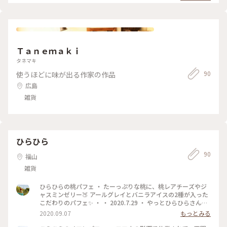
は青もみじがとてもきれいでした。 もみじ饅頭が定番のお土
産になるのも納得するくらい もみじでいっぱい 石像やお堂、
石段と青もみじの風景 #muuの広島宮島岩国旅 ①広島空港→🚌
広島駅→世界平和記念聖堂→RAKU山田屋 結の庵→広島城表
門・ひろしま美術館→おりづるタワー ②🛳️宮島へ:御笠浜⛩️嚴
島神社→清盛神社→あせび歩道→高台展望台→大聖院→島飯
Ｔａｎｅｍａｋｉ
縁→BACCANO🍨→豊国神社→天心閣🍋→宮島水族館🛳️→🚋大
竹駅 ③下瀬美術館→岩国駅→🚌錦帯橋・岩国徴古館・吉香神
タネマキ
社・錦雲閣・吉香公園など散策→🚌岩国駅→岩国空港✈️
90
使うほどに味が出る作家の作品
広島
雑貨
ひらひら
90
福山
雑貨
ひらひらの桃パフェ ・ たーっぷりな桃に、桃レアチーズやジ
ャスミンゼリー🍑 アールグレイとバニラアイスの2種が入った
こだわりのパフェ✨ ・ ・ 2020.7.29 ・ やっとひらひらさんの
投稿が追いつきました😊 現在、梨とぶどうのパフェを提供中
2020.09.07
もっとみる
です😍 ・ 私はというと…第2子出産予定日超過し、お一人様時
間を満喫しながら写真整理しています。 梨とぶどうのパフェ食