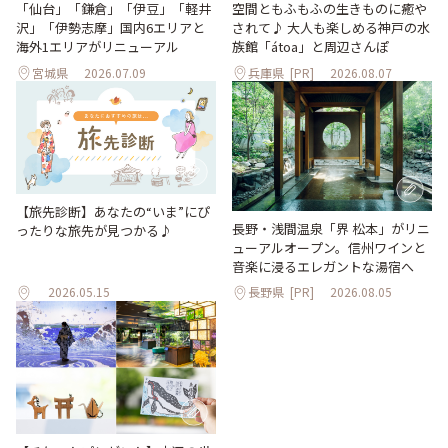
「仙台」「鎌倉」「伊豆」「軽井
空間ともふもふの生きものに癒や
沢」「伊勢志摩」国内6エリアと
されて♪ 大人も楽しめる神戸の水
海外1エリアがリニューアル
族館「átoa」と周辺さんぽ
宮城県
2026.07.09
兵庫県
[PR]
2026.08.07
【旅先診断】あなたの“いま”にぴ
長野・浅間温泉「界 松本」がリニ
ったりな旅先が見つかる♪
ューアルオープン。信州ワインと
音楽に浸るエレガントな湯宿へ
2026.05.15
長野県
[PR]
2026.08.05