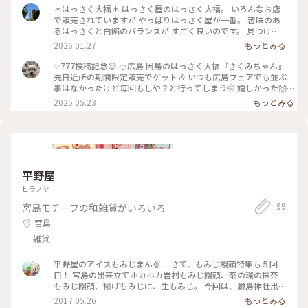
＊はっさく大福＊ はっさく屋のはっさく大福。 いろんなお店
で販売されていますが やっぱりはっさく屋が一番。 苦味のあ
るはっさくと白餡のバランスが すごく良いのです。 見つける
と買ってしまうので 最近は見ないようにするに必死です。 #私
2026.01.27
もっとみる
のことりっぷ旅 #尾道 #尾道さんぽ #因島 #はっさく大福 #はっ
さく屋
✨777投稿記念😊 🍊広島 因島のはっさく大福『さくみちゃん』
先日近所の期間限定販売でゲット🎶 いつも広島フェアでも並ぶ
事はなかったけど毎回もしや？と行ってしまう🤭 嬉しかった🙌
銀座オフィスの頃はたまに広島のアンテナショップまで買いに行
2025.05.23
もっとみる
ってましたが入荷していないかよく売り切れていました😅 はっ
さく（八朔）は因島発祥なんだそう！ もち米をみかんの皮が一
緒に蒸された中に八朔の酸味と白餡が絶妙👍 『さくみちゃん』
は、はっさく大福のイメージキャラクター💓
https://0845.boo.jp/hassaku/hassakudaifuku/kodawari.html
▽はっさく屋 広島県尾道市因島大浜町246-1 （因島大橋公園
平野屋
内） 電話：0845-24-0715 営業時間：8:30～売り切れ次第終了
定休日：月・火 #広島 #はっさく大福 #和菓子 #オススメ #しまな
ヒラノヤ
み海道を自転車で走ったのが懐かしい #その日は🍊はっさく屋さ
99
宮島モチーフの和雑貨がいろいろ
ん定休日だった😭 2025/5/18
宮島
雑貨
平野屋のアイスもみじまん🍨 . . さて、もみじ饅頭特集も５回
目！ 宮島の出来立てホカホカ岩村もみじ饅頭、茶の環の抹茶
もみじ饅頭、揚げもみじに、生もみじ。 今回は、厳島神社出
口からほど近い、平野屋のアイスもみじまん。 バニラと抹茶
2017.05.26
もっとみる
があり、あんこも挟まっています。もみじ饅頭の形をしたモナ