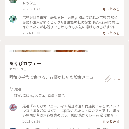
レッシュ
2025.01.24
もっとみる
広島県廿日市市 厳島神社 大鳥居 初めて訪れた宮島 京都並
みに外国人が多くビックリ‼️ 厳島神社の御朱印が大行列で買え
なかったのが心残りでした しかし人気の揚げもみじがすぐに
買えたので満足 日本の美しさを再認識してきました #宮島 #厳
2024.10.28
もっとみる
島神社 #大鳥居 #ひとり旅 #世界遺産 #揚げもみじ #紅葉堂 #廿
日市市 #御笠浜
あくびカフェー
アクビカフェー
昭和の学舎で食べる、昔懐かしいの給食メニュ
274
ー
尾道
雑貨, ごはん, カフェ, 風景・景色
尾道『あくびカフェー』🥱☕️ 尾道本通り商店街にあるゲストハ
ウス「あなごのねどこ」に併設されたレトロカフェです。 細長
い店内は昔の木造校舎のよう。 娘は焼きカレー🍛 私は前々日
からカレー続きだったので、 尾道レモントーストセットにし
2021.03.26
もっとみる
ました🍋🍞 給食のようなアルミの食器でした(私は経験者です
😅)が 娘の時代はプラ食器なのでノスタルジーはないそうで