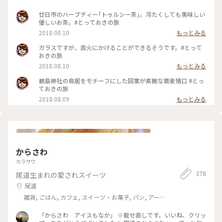
廿日市のハーブティー｢トゥルシー茶｣。冷たくしても美味しい
優しいお茶。#とっておきの旅
2018.08.10
もっとみる
ガラスですが、直火にかけることができるそうです。#とって
おきの旅
2018.08.10
もっとみる
厳島神社の鳥居をモチーフにした図案が素敵な蕎麦猪口 #とっ
ておきの旅
2018.08.09
もっとみる
からさわ
カラサワ
378
尾道生まれの愛されスイーツ
尾道
雑貨, ごはん, カフェ, スイーツ・お菓子, パン, アー
ト・カルチャー, ライフスタイル, 風景・景色, 名所・旧
跡, ホテル・宿, おみやげ
「からさわ アイスもなか」 ※載せ直しです。いいね、クリッ