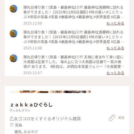
弾丸日帰り旅！(宮島・嚴島神社)②⛩️ 嚴島神社満潮時に訪れる
事ができました！ (2025年12月6日撮影) #秋の装い #ことりっ
ぷ #安芸の宮島 #宮島 #厳島神社 #嚴島神社 #世界遺産 #広島 #
廿日市
2025.12.08
もっとみる
弾丸日帰り旅！(宮島・嚴島神社)②⛩️ 嚴島神社満潮時に訪れる
事ができました！ (2025年12月6日撮影) #秋の装い #ことりっ
ぷ #安芸の宮島 #宮島 #厳島神社 #嚴島神社 #世界遺産 #広島 #
廿日市
2025.12.08
もっとみる
弾丸日帰り旅！(宮島・嚴島神社)①⛩️ 天候に恵まれて青い空に
大鳥居は圧巻でした。 海の上に立つ大鳥居は荘厳で一見の価
値が あります。 4枚目は、JR西日本宮島フェリー『大鳥居便』
からの眺めです⛴️ (2025年12月6日撮影) #秋の装い #ことりっ
2025.12.07
もっとみる
ぷ #安芸の宮島 #宮島 #厳島神社 #嚴島神社 #世界遺産 #広島 #
廿日市
ｚａｋｋａひぐらし
ザッカヒグラシ
458
乙女ゴコロをくすぐるオリジナル雑貨
宮島
雑貨, おみやげ