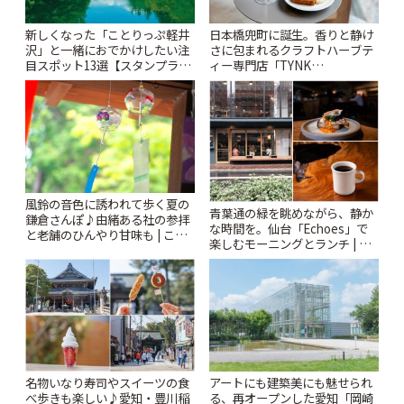
新しくなった「ことりっぷ軽井
日本橋兜町に誕生。香りと静け
沢」と一緒におでかけしたい注
さに包まれるクラフトハーブテ
目スポット13選【スタンプラリ
ィー専門店「TYNK
ー開催中】 | ことりっぷ
Kabutocho」 | ことりっぷ
風鈴の音色に誘われて歩く夏の
青葉通の緑を眺めながら、静か
鎌倉さんぽ♪由緒ある社の参拝
な時間を。仙台「Echoes」で
と老舗のひんやり甘味も | こと
楽しむモーニングとランチ | こ
りっぷ
とりっぷ
名物いなり寿司やスイーツの食
アートにも建築美にも魅せられ
べ歩きも楽しい♪愛知・豊川稲
る、再オープンした愛知「岡崎