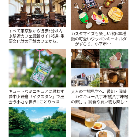
すべて東京駅から徒歩5分以内
カスタマイズも楽しい!約500種
♪駅近カフェ最新ガイド6選~重
類の可愛いワッペンキーホルダ
要文化財の洋館カフェから、改
ーがずらり。小平市
札すぐのレトロ喫茶まで~ | こと
「Kimamaya T&K」 | ことりっ
りっぷ
ぷ
キュートなミニチュアに思わず
大人の工場見学へ、愛知・岡崎
夢中♪鎌倉「イクスタン」で出
「カクキュー八丁味噌(八丁味噌
会う小さな世界 | ことりっぷ
の郷)」。試食や買い物も楽しみ
♪ | ことりっぷ