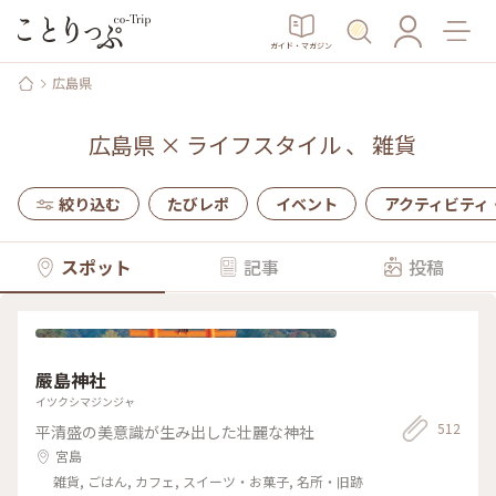
ガイド・マガジン
広島県
広島県
×
ライフスタイル
、
雑貨
絞り込む
たびレポ
イベント
アクティビティ
スポット
記事
投稿
嚴島神社
イツクシマジンジャ
512
平清盛の美意識が生み出した壮麗な神社
宮島
雑貨, ごはん, カフェ, スイーツ・お菓子, 名所・旧跡