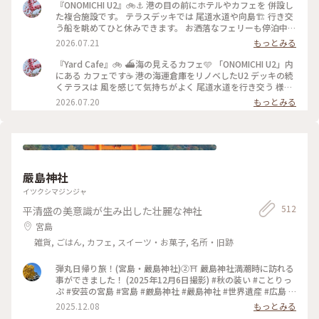
の素敵なスポットなので 尾道の帰りなどに寄って帰るのも お
『ONOMICHI U2』🚲⚓️ 港の目の前にホテルやカフェを 併設し
すすめです🥰 ・ ・ #ひみつの絶景 #ことりっぷ尾道 #尾道ひと
た複合施設です。 テラスデッキでは 尾道水道や向島🏗️ 行き交
り旅 #ひとり旅 #尾道U2 #ONOMICHIU2 #ButtiBakery #ベー
う船を眺めてひと休みできます。 お洒落なフェリーも停泊中
カリー #パン屋 #パン屋さん #パン #カレーパン #尾道のパン屋
⛴️ Yard Cafeのアイスコーヒーを テイクアウトして 商店街で
2026.07.21
もっとみる
さん #うちカフェ #お土産 #おみやげ #尾道 #広島 #広島県
手に入れた 「はっさく大福」🍊を ひとつつまみました😆 以前
買った「昇福亭長江」さんには 時期的に売ってなかったので
『Yard Cafe』🚲 ⛴️海の見えるカフェ🩵 「ONOMICHI U2」内
「松愛堂」さんで買いました。 多分冷凍ものだと思いますが
にある カフェです☕️ 港の海運倉庫をリノベしたU2 デッキの続
３年ぶりに食べるはっさく大福😍 ジューシーで爽やかで美味
くテラスは 風を感じて気持ちがよく 尾道水道を行き交う 様々
しかったです🧡 ・ ・ #ひみつの絶景 #美しい町 #ことりっぷ尾
な船を眺めて 冷たいアイスコーヒーで ほっとひと息🩵 尾道の
2026.07.20
もっとみる
道 #尾道ひとり旅 #ひとり旅 #尾道U2 #ONOMICHIU2
海岸沿いの お洒落でカッコいいスポットです✨ ・ ・ #ひみつ
#YardCafe #ほっとひと息 #はっさく大福 #八朔 #大福 #松愛堂
の絶景 #海の日 #海の見えるカフェ #ことりっぷ尾道 #尾道ひ
#尾道スイーツ #和スイーツ #和菓子 #おみやげ #お土産 #おみ
とり旅 #ひとり旅 #尾道U2 #ONOMICHIU2 #YardCafe #アイス
やげ図鑑 #港 #海 #船 #フェリー #尾道水道 #瀬戸内 #瀬戸内海
コーヒー #コーヒー #ほっとひと息 #尾道カフェ #カフェ #広島
#海岸通り #尾道海岸通り #海の見える町 #尾道 #向島 #広島 #
カフェ #テラスカフェ #旅のごはん #海 #瀬戸内 #瀬戸内海 #尾
広島県
道水道 #向島 #港 #船 #海の見える町 #美しい町 #尾道 #広島 #
嚴島神社
広島県
イツクシマジンジャ
512
平清盛の美意識が生み出した壮麗な神社
宮島
雑貨, ごはん, カフェ, スイーツ・お菓子, 名所・旧跡
弾丸日帰り旅！(宮島・嚴島神社)②⛩️ 嚴島神社満潮時に訪れる
事ができました！ (2025年12月6日撮影) #秋の装い #ことりっ
ぷ #安芸の宮島 #宮島 #厳島神社 #嚴島神社 #世界遺産 #広島 #
廿日市
2025.12.08
もっとみる