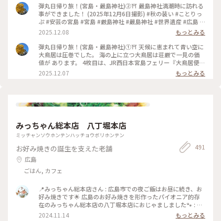
弾丸日帰り旅！(宮島・嚴島神社)②⛩️ 嚴島神社満潮時に訪れる
事ができました！ (2025年12月6日撮影) #秋の装い #ことりっ
ぷ #安芸の宮島 #宮島 #厳島神社 #嚴島神社 #世界遺産 #広島 #
廿日市
2025.12.08
もっとみる
弾丸日帰り旅！(宮島・嚴島神社)①⛩️ 天候に恵まれて青い空に
大鳥居は圧巻でした。 海の上に立つ大鳥居は荘厳で一見の価
値が あります。 4枚目は、JR西日本宮島フェリー『大鳥居便』
からの眺めです⛴️ (2025年12月6日撮影) #秋の装い #ことりっ
2025.12.07
もっとみる
ぷ #安芸の宮島 #宮島 #厳島神社 #嚴島神社 #世界遺産 #広島 #
廿日市
みっちゃん総本店 八丁堀本店
ミッチャンソウホンテンハッチョウボリホンテン
491
お好み焼きの誕生を支えた老舗
広島
ごはん, カフェ
📍みっちゃん総本店さん : 広島市での夜ご飯はお昼に続き、お
好み焼きです🌟 広島のお好み焼きを形作ったパイオニア的存
在のみっちゃん総本店の八丁堀本店におじゃましました🐾 : 翌
日の出発が早かったのと人気店ということもあり、早め早めの
2024.11.14
もっとみる
行動で18時前にはお店に到着しましたが、すでに結構な列が…