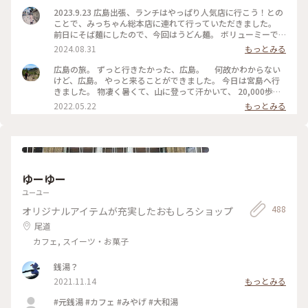
🥲 でも、夜はこのお店と決めて来たので並びました！ 回転は
2023.9.23 広島出張、ランチはやっぱり人気店に行こう！との
いいのか、50分くらいで座れました🙌 : 頼んだのはまたまた定
ことで、みっちゃん総本店に連れて行っていただきました。
番のそば肉玉子✨ 私は、麺がパリパリもっちりなお好み焼きが
前日にそば麺にしたので、今回はうどん麺。 ボリューミーで
大好きなので、このお好み焼きはドンピシャ💕 とっても美味
もちもちで食べ応え抜群でした！ #広島 #お好み焼き #みっち
2024.08.31
もっとみる
しかったです🥰 ドリンクは広島のご当地サイダーを🫧 さっぱ
ゃん
りなはっさくはソースのお供にも合いました！ ボリューミー
広島の旅。 ずっと行きたかった、広島。 何故かわからない
で残そうか迷いましたが、広島のお好み焼き大好きなので完食
けど、広島。 やっと来ることができました。 今日は宮島へ行
しました😋 また広島で本場のお好み焼き食べたいな〜✨ マヨ
きました。 物凄く暑くて、山に登って汗かいて、 20,000歩以
のキャップがカープの帽子でかわいかったです❤️ : これにて、
上歩きました。 夜ご飯は、“ここへ行こう”と決めていて、 い
2022.05.22
もっとみる
岡山広島旅3日目終了です🎵 翌日は広島の別の街を巡ります🚗
ざお店に出向いたら、行列。 諦めて次に向かったのが、こち
その街も大好きなので、わくわくしながらおやすみしました🌙
らのお店。 けれど、こちらの方が長い行列で（笑） どちらに
: 📷:2024.10.11 Fri. : #クラシカルな街 #岡山広島旅 #夜ご飯 #
しても並ぶことに。 広島に来たら、お好み焼きは外せない、
お好み焼き #広島風お好み焼き #パリパリ #もっちり #みっち
行く前から、そう考えてました。 他のお店との食べ比べをし
ゃん総本店 #美味 #広島グルメ #広島 #milkのミルキーな毎日
ていないので、 比較ができないけれど、 ボリューム満点で、
お腹いっぱい。 美味しかったですよ。 暫く、お好み焼きはい
ゆーゆー
いかな（笑） というぐらい、お腹いっぱいになりました。 ご
ちそうさまでした。 ありがとう、お好み焼き。 目的をひとつ
ユーユー
ずつこなして… 明日も楽しみます。 #Myことりっぷ #広島 #お
488
オリジナルアイテムが充実したおもしろショップ
好み焼き #ごはん
尾道
カフェ, スイーツ・お菓子
銭湯？
2021.11.14
もっとみる
#元銭湯 #カフェ #みやげ #大和湯