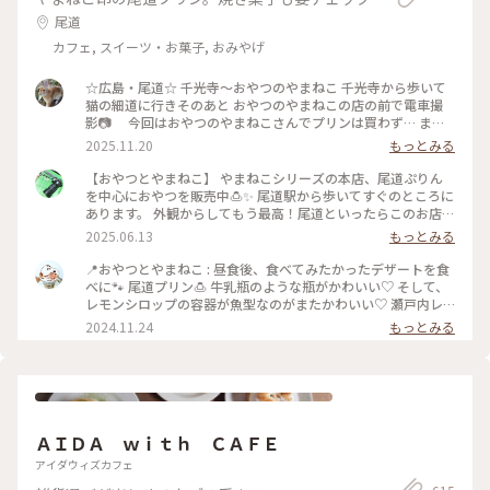
尾道
カフェ, スイーツ・お菓子, おみやげ
☆広島・尾道☆ 千光寺〜おやつのやまねこ 千光寺から歩いて
猫の細道に行きそのあと おやつのやまねこの店の前で電車撮
影📷 今回はおやつのやまねこさんでプリンは買わず… また
次のお楽しみにとっておきます😊 人力車実際に見るのは初め
2025.11.20
もっとみる
て!! 乗る勇気はなくて写真だけ撮影しました📷 #ことりっぷと
一緒 #ことりっぷ #出戻り #写真 #一眼レフカメラ #canon
【おやつとやまねこ】 やまねこシリーズの本店、尾道ぷりん
#canoneoskissx9 #広島 #お出かけ #ドライブ #尾道 #日帰り
を中心におやつを販売中🍮✨ 尾道駅から歩いてすぐのところに
の旅
あります。 外観からしてもう最高！尾道といったらこのお店
🐈！ 様々な種類の尾道ぷりんに焼き菓子、やまねこのお店の方
2025.06.13
もっとみる
でメインで売っているチーズケーキの箱もショーケースにあり
ました🍰 お店の外にこれまたレトロなベンチがあるのでテイ
📍おやつとやまねこ : 昼食後、食べてみたかったデザートを食
クアウトしてすぐに楽しむのも非常にあり！ #尾道グルメ #尾
べに🐾 尾道プリン🍮 牛乳瓶のような瓶がかわいい♡ そして、
道プリン #人気店 #レトロ #フォトジェニック #プリン #アメリ
レモンシロップの容器が魚型なのがまたかわいい♡ 瀬戸内レ
カンクッキー #チーズケーキ #食べ歩き #猫
モンシロップでさっぱり爽やかなプリンでした🍋 10分くらい
2024.11.24
もっとみる
並んで買えました！ 午前中にスイーツを食べ、お昼もラーメ
ンでかやりの背徳感😅 一個をシェアしました😊 : 行きたいとこ
ろにも行けて、食べたいものも食べられた🎵 尾道観光も大満足
です！ まだまだお散歩したかったですが、この日は岡山市内
に宿泊だったのでまたまた大移動🚗 またいつか広島に戻って
きたいな✨ : 📷:2024.10.12 Sat. : #クラシカルな街 #岡山広島
ＡＩＤＡ ｗｉｔｈ ＣＡＦＥ
旅 #スイーツ #プリン #尾道プリン #かわいい #美味 #広島 #尾
道 #尾道散歩 #milkのミルキーな毎日
アイダウィズカフェ