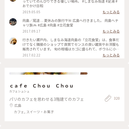
っていてのんびりできる優しい場所。 #しまなみ街道 #足湯 #
おでかけ日和
2019.05.05
もっとみる
向島／尾道 . . 夏休みの旅行🌴🌺 広島へ行きました。 向島へチ
ャリ旅🚲 #広島 #向島 #立花食堂
2017.09.17
もっとみる
行きたい瀬戸内、しまなみ海道向島の「立花食堂」は、食事だ
けでなく隣接のショップで良質でセンスの良い雑貨やお洋服も
販売されています。 旬の柑橘はカゴに盛られて、ボウルに小銭
を入れ自分で袋にいれて持ち帰ります。 レモンの足湯（右下）
2017.02.22
もっとみる
は上がテーブルになってるのでゆっくり読書やモバイルで旅程
のチェックもできます。 お庭で小さな子供がよちよち歩いた
り、カップルでのんびり語り合ったり、サイクリストさんが休
憩されたり…ここには緩やかで穏やかな時間が流れてるようで
す。 #しまなみ海道#向島#立花食堂 #ランチ#いつかまた#尾道
#サイクリスト聖地 #「好きな人がいること」ロケ地
ｃａｆｅ Ｃｈｏｕ Ｃｈｏｕ
カフェシュシュ
320
パリのカフェを思わせる3階建てのカフェ
広島
カフェ, スイーツ・お菓子