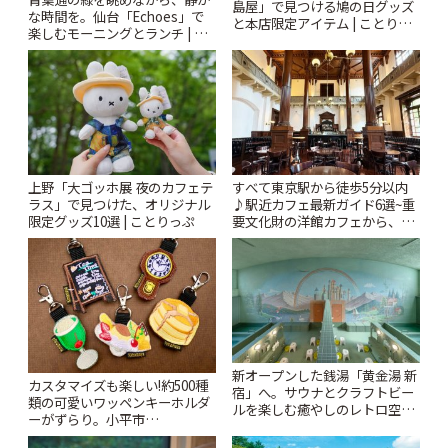
島屋」で見つける鳩の日グッズ
な時間を。仙台「Echoes」で
と本店限定アイテム | ことりっ
楽しむモーニングとランチ | こ
ぷ
とりっぷ
上野「大ゴッホ展 夜のカフェテ
すべて東京駅から徒歩5分以内
ラス」で見つけた、オリジナル
♪駅近カフェ最新ガイド6選~重
限定グッズ10選 | ことりっぷ
要文化財の洋館カフェから、改
札すぐのレトロ喫茶まで~ | こと
りっぷ
新オープンした銭湯「黄金湯 新
カスタマイズも楽しい!約500種
宿」へ。サウナとクラフトビー
類の可愛いワッペンキーホルダ
ルを楽しむ癒やしのレトロ空間
ーがずらり。小平市
| ことりっぷ
「Kimamaya T&K」 | ことりっ