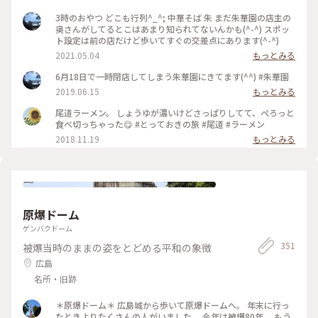
3時のおやつ どこも行列^_^; 中華そば 朱 まだ朱華園の店主の
奥さんがしてるとこはあまり知られてないんかも(^-^) スポッ
ト設定は前の店だけど歩いてすぐの交差点にあります(^-^)
2021.05.04
もっとみる
6月18日で一時閉店してしまう朱華園にきてます(^^) #朱華園
2019.06.15
もっとみる
尾道ラーメン。 しょうゆが濃いけどさっぱりしてて、ぺろっと
食べ切っちゃった😋 #とっておきの旅 #尾道 #ラーメン
2018.11.19
もっとみる
原爆ドーム
ゲンバクドーム
351
被爆当時のままの姿をとどめる平和の象徴
広島
名所・旧跡
＊原爆ドーム＊ 広島城から歩いて原爆ドームへ。 年末に行っ
たときよりたくさんの人がいました。 今年は被爆80年。 もう