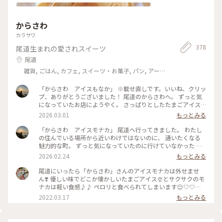
からさわ
カラサワ
378
尾道生まれの愛されスイーツ
尾道
雑貨, ごはん, カフェ, スイーツ・お菓子, パン, アー
ト・カルチャー, ライフスタイル, 風景・景色, 名所・旧
跡, ホテル・宿, おみやげ
「からさわ アイスもなか」 ※載せ直しです。いいね、クリッ
プ、ありがとうございました！ 尾道のからさわへ。 ずっと気
になっていたお店にようやく。 さっぱりとしたたまごアイス
をパリパリのもなかで挟んでありとってもおいしい！ 暖かい
2026.03.01
もっとみる
日だったので、すぐ近くの港で食べました✨ #からさわ #尾道
「からさわ アイスモナカ」 尾道へ行ってきました。 わたし
の住んでいる場所から近いわけではないのに、 通いたくなる
魅力的な町。 ずっと気になっていたのに行けていなかった か
らさわへ行ってきました。 サッパリ系のたまごアイスがおい
2026.02.24
もっとみる
しい！ もなかもパリパリ！ いつもたくさんのお客さんがおら
れますが 納得の美味しさでした♪
尾道にいったら「からさわ」さんのアイスモナカは外せませ
ん❣️ 優しい味でどこか懐かしいたまごアイス🍨とサクサクのモ
ナカは軽い食感♪♪ ペロリと食べられてしまいます😌🤍🤍🤍 #
ヒーリング旅 #広島 #尾道 #アイス
2022.03.17
もっとみる