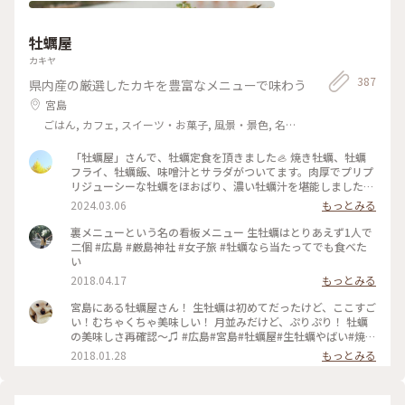
牡蠣屋
カキヤ
387
県内産の厳選したカキを豊富なメニューで味わう
宮島
ごはん, カフェ, スイーツ・お菓子, 風景・景色, 名
所・旧跡, おみやげ
「牡蠣屋」さんで、牡蠣定食を頂きました🦪 焼き牡蠣、牡蠣
フライ、牡蠣飯、味噌汁とサラダがついてます。肉厚でプリプ
リジューシーな牡蠣をほおばり、濃い牡蠣汁を堪能しました。
生牡蠣はついていないので、個別に注文しました😋 #牡蠣屋
2024.03.06
もっとみる
#牡蠣 #広島 #広島県 #宮島 #定食 #2024
裏メニューという名の看板メニュー 生牡蠣はとりあえず1人で
二個 #広島 #厳島神社 #女子旅 #牡蠣なら当たってでも食べた
い
2018.04.17
もっとみる
宮島にある牡蠣屋さん！ 生牡蠣は初めてだったけど、ここすご
い！むちゃくちゃ美味しい！ 月並みだけど、ぷりぷり！ 牡蠣
の美味しさ再確認〜♫ #広島#宮島#牡蠣屋#生牡蠣やばい#焼き
牡蠣もやばい#お金いくらあっても足りない#旬
2018.01.28
もっとみる