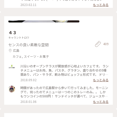
散策のお供にぴったりです。 今回は海岸通りもゆっくり散策で
おうちに持って帰った 黒糖とシナモンは レンチンしてから オ
2023.02.11
もっとみる
きました。 ・ ・ #ファンタジーの世界 #Myことりっぷ #夕や
ーブンで焼いてみたら 上にかかってる 黒糖がカリッとして め
けドーナツ #夕やけカフェドーナツ #ドーナツ #尾道海岸通り
ちゃくちゃ美味しかったです🤤 2023.02.09 尾道 #Myことりっ
#尾道カフェ #尾道スイーツ #ことりっぷ尾道 #2度目の尾道 #
ぷ #尾道#ハートドーナツ#とうふドーナツ#ドーナツ#食べ歩き
尾道散策 #旅のごはん #尾道 #広島 #広島県 #瀬戸内 #瀬戸内海
#広島
#海の見える町 #海の見えるカフェ
４３
キャラントトロワ
409
センスの良い素敵な空間
広島
カフェ, スイーツ・お菓子
川沿いのオープンテラスが開放感が心地よいカフェです。 ラン
チメニューはお肉、魚、パスタ、グラタン、盛り合わせの5種
類あり、パン・サラダ、飲み物はビュッフェ形式です。 ドリン
クとバンは種類も豊富！ パンコーナーにトースターもあり温
2018.09.02
もっとみる
めることができるのが嬉しい！ チョコパンが美味しかったで
す！ この度は盛り合わせのランチと家族がグラタンのランチ
時間があったので広島駅から歩いて行ってみました。モーニン
をチョイス。 いづれも美味しかったけどメンズにはちょっと
グで、伺ったのでメニューは一つのこのトレーのみ。。 しか
量が少ないかもですが、その分、サラダとパンをいっぱいおか
もワンコインの500円！ サンドイッチが選べて、ジュースやコ
わりして大満足でした（笑） #わたしの街 #カフェ #カップル
ーヒーは飲み放題。 ストーブがあり、この中は暖く過ごしや
2018.01.06
もっとみる
でどうぞ #パンが美味しい #ビュッフェ形式 #雰囲気が素敵
すかったです！ 夏は川を見ながら素敵ランチできそう！