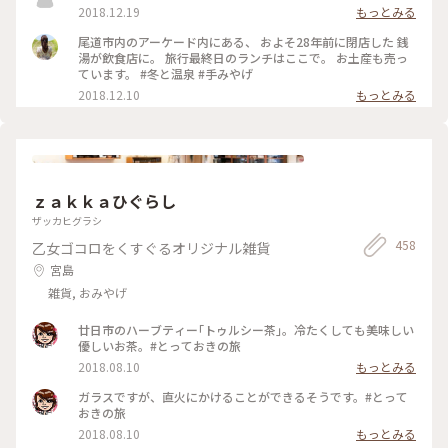
2018.12.19
もっとみる
尾道市内のアーケード内にある、 およそ28年前に閉店した 銭
湯が飲食店に。 旅行最終日のランチはここで。 お土産も売っ
ています。 #冬と温泉 #手みやげ
2018.12.10
もっとみる
ｚａｋｋａひぐらし
ザッカヒグラシ
458
乙女ゴコロをくすぐるオリジナル雑貨
宮島
雑貨, おみやげ
廿日市のハーブティー｢トゥルシー茶｣。冷たくしても美味しい
優しいお茶。#とっておきの旅
2018.08.10
もっとみる
ガラスですが、直火にかけることができるそうです。#とって
おきの旅
2018.08.10
もっとみる