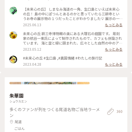
【未来心の丘】 しまなみ海道の一角、生口島といえば未来心
の丘！ 島の中にぽつんとあるのかと思っていたら三耕寺とい
うお寺の展示物の１つだったことがわかりました💡 展示の一
番奥、階段を登った先にあります。エレベーターでスキップ
2025.06.13
もっとみる
可、登った先にはカフェや椅子もあるので休憩可能。 丘の上
にある真っ白な空間、素敵すぎる📷✨ しまなみ海道の島々も眺
未来心の丘 耕三寺博物館の奥にある大理石の庭園です。 彫刻
めることができて青空がとてもよく似合う場所でした。 #尾道
家の杭谷一東氏によって制作されたもので、カフェも併設され
#生口島 #しまなみ海道 #フォトスポット #白 #丘の上の絶景 #
ています。 海と空と緑に囲まれた、広々とした自然の中のアー
フォトジェニック
ト。 触れたり登ったり、自由に楽しめます😊 この日は曇って
2023.05.12
もっとみる
ましたが、晴れていると真っ白な大理石が眩しい程でしょうね
✨ モニュメントにはそれぞれタイトルとテーマがあり、形や方
#未来心の丘 #生口島 ,#異国情緒 #わたしの旅行記
角などは仏教護法の十二天にちなんでいるそうです。 外へ出る
2023.04.28
もっとみる
とレモンの島らしく、ポストもレモン色でした💛 #私のことり
っぷ旅 #私の旅行記 #耕三寺 #耕三寺博物館 #未来心の丘 #杭谷
一東 #生口島 #広島 #尾道
朱華園
シュウカエン
多くのファンが列をつくる尾道名物ご当地ラーメ
360
ン
尾道
ごはん