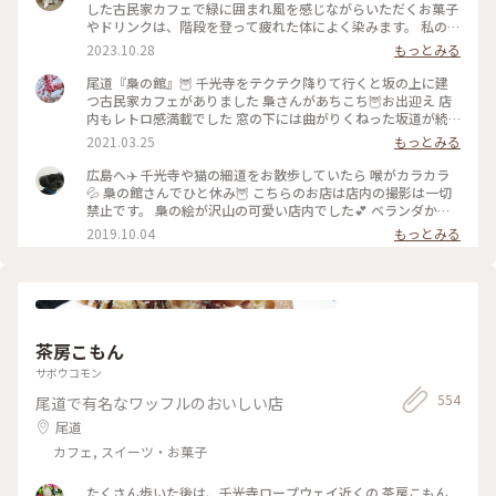
した古民家カフェで緑に囲まれ風を感じながらいただくお菓子
やドリンクは、階段を登って疲れた体によく染みます。 私の座
ったテーブル席は三毛猫の定位置らしく、相席させていただき
2023.10.28
もっとみる
ました🐈 #私のことりっぷ旅 #秋さんぽ #古民家カフェ
尾道『梟の館』🦉 千光寺をテクテク降りて行くと坂の上に建
つ古民家カフェがありました 梟さんがあちこち🦉お出迎え 店
内もレトロ感満載でした 窓の下には曲がりくねった坂道が続
いています 美味しいチーズケーキとホットみかん🍊をいただ
2021.03.25
もっとみる
きました💕 #尾道 #尾道散策 #梟の館 #梟 #カフェ #尾道カフェ
#古民家カフェ #レトロ #瀬戸内 #瀬戸内海 #海の見える町 #広
広島へ✈️ 千光寺や猫の細道をお散歩していたら 喉がカラカラ
島県 #わたしの旅 #雨女 #雨女の旅 #母娘旅
💦 梟の館さんでひと休み🦉 こちらのお店は店内の撮影は一切
禁止です。 梟の絵が沢山の可愛い店内でした💕 ベランダから
見える海もキラキラ綺麗✨ カボスサイダーを飲みながらボーっ
2019.10.04
もっとみる
と眺める時間 最高に気持ちいい時間でした😊 ・ #ことりっぷ
広島 #尾道 #わたしの街 #梟の館 #撮影禁止
茶房こもん
サボウコモン
554
尾道で有名なワッフルのおいしい店
尾道
カフェ, スイーツ・お菓子
たくさん歩いた後は、千光寺ロープウェイ近くの 茶房こもん