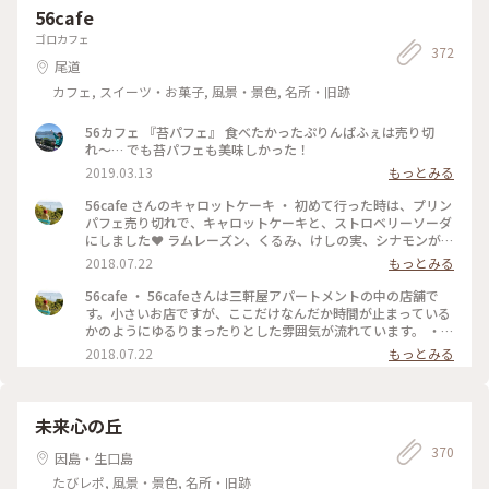
56cafe
ゴロカフェ
372
尾道
カフェ, スイーツ・お菓子, 風景・景色, 名所・旧跡
56カフェ 『苔パフェ』 食べたかったぷりんぱふぇは売り切
れ〜… でも苔パフェも美味しかった！
2019.03.13
もっとみる
56cafe さんのキャロットケーキ ・ 初めて行った時は、プリン
パフェ売り切れで、キャロットケーキと、ストロベリーソーダ
にしました❤️ ラムレーズン、くるみ、けしの実、シナモンが入
っていて、チーズクリームが絶妙にマッチ❤️キャロットケーキ
2018.07.22
もっとみる
もかなりオススメです(≧∀≦)このケーキを食べれてよかった
✨ ・ 他にメニューはラムレーズンのチーズケーキ(お酒強め)
56cafe ・ 56cafeさんは三軒屋アパートメントの中の店舗で
や、ラム酒アイスの大人パフェもラムレーズン好きとしてはか
す。小さいお店ですが、ここだけなんだか時間が止まっている
なり気になりましたが、妊婦のため我慢しました💦 苔パフェ
かのようにゆるりまったりとした雰囲気が流れています。 ・
も人気です✨美味しそうなスイーツいっぱいで迷う事間違いな
他に、尾道レコードさんや、ほぐしサロン、卓球天狗プレイ
2018.07.22
もっとみる
しです(≧∀≦) ・ #56cafe #カフェ部 #広島県 #尾道 #ことり
場、古物屋さんなどの店舗が入ってます。 散策するのも楽しか
っぷ広島 #キャロットケーキ #わたしの街 #夏色さがし #から
ったです☺️ ・ #56cafe #カフェ部 #広島県 #尾道 #ことりっぷ
ちゃん食べ歩き広島 #スイーツ
広島 #プリンパフェ #わたしの街 #からちゃん食べ歩き広島 #
夏色さがし
未来心の丘
370
因島・生口島
たびレポ, 風景・景色, 名所・旧跡