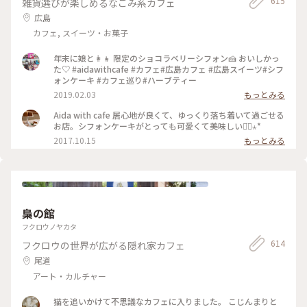
615
雑貨選びが楽しめるなごみ系カフェ
広島
カフェ, スイーツ・お菓子
年末に娘と👩‍👧 限定のショコラベリーシフォン🍰 おいしかっ
た♡ #aidawithcafe #カフェ#広島カフェ #広島スイーツ#シフ
ォンケーキ #カフェ巡り#ハーブティー
2019.02.03
もっとみる
Aida with cafe 居心地が良くて、ゆっくり落ち着いて過ごせる
お店。シフォンケーキがとっても可愛くて美味しい◡̈⃝⋆*
2017.10.15
もっとみる
梟の館
フクロウノヤカタ
614
フクロウの世界が広がる隠れ家カフェ
尾道
アート・カルチャー
猫を追いかけて不思議なカフェに入りました。 こじんまりと