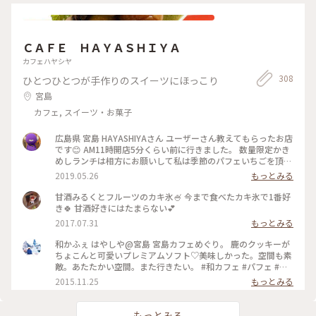
ＣＡＦＥ ＨＡＹＡＳＨＩＹＡ
カフェハヤシヤ
308
ひとつひとつが手作りのスイーツにほっこり
宮島
カフェ, スイーツ・お菓子
広島県 宮島 HAYASHIYAさん ユーザーさん教えてもらったお店
です😊 AM11時開店5分くらい前に行きました。 数量限定かき
めしランチは相方にお願いして私は季節のパフェいちごを頂き
ました🍓🍓🍓 食べるのがもったいないくらい可愛いかったで
2019.05.26
もっとみる
す😍🎶気温も30度越えだったのでレモンスカッシュも頂きま
した(笑) 炭酸が得意ではない私にも飲みやすい優しい炭酸でし
甘酒みるくとフルーツのカキ氷🍧 今まで食べたカキ氷で1番好
た🍋🥤 店内には鹿の模様のマスキングテープなどお土産も販
き🍀 甘酒好きにはたまらない💕
売してありました🦌 #広島#宮島#カフェ#HAYASHIYA#週末旅#
2017.07.31
もっとみる
ことりっぷ広島
和かふぇ はやしや@宮島 宮島カフェめぐり。 鹿のクッキーが
ちょこんと可愛いプレミアムソフト♡美味しかった。空間も素
敵。あたたかい空間。また行きたい。 #和カフェ #パフェ #広
島 #宮島 #カフェ
2015.11.25
もっとみる
もっとみる