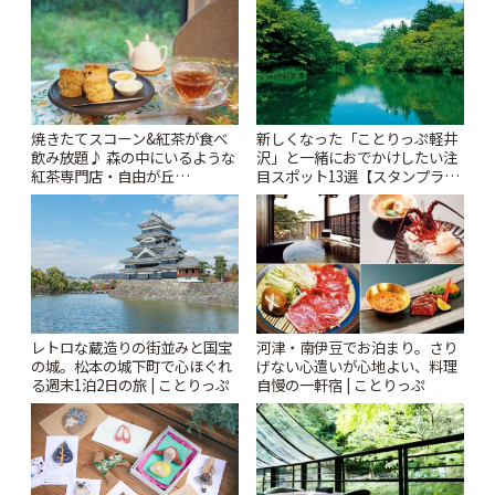
ぷ
焼きたてスコーン&紅茶が食べ
新しくなった「ことりっぷ軽井
飲み放題♪ 森の中にいるような
沢」と一緒におでかけしたい注
紅茶専門店・自由が丘
目スポット13選【スタンプラリ
「YOTSUBA TEA」でのんびり
ー開催中】 | ことりっぷ
時間 | ことりっぷ
レトロな蔵造りの街並みと国宝
河津・南伊豆でお泊まり。さり
の城。松本の城下町で心ほぐれ
げない心遣いが心地よい、料理
る週末1泊2日の旅 | ことりっぷ
自慢の一軒宿 | ことりっぷ