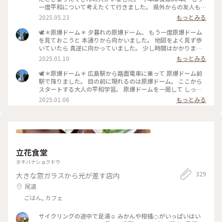
一度平和について考えたくて行きました。 県外からの友人も
付き合ってくれて 2人で平和学習に出掛けました。 近くのバラ
2025.05.23
もっとみる
がすごく綺麗に咲いていました。 #私のことりっぷ旅 #初夏の
広島旅2025 #日帰り旅 #ことりっぷ広島 #広島 #原爆ドーム #
🕊️＊原爆ドーム＊ 夕暮れの原爆ドーム。 もう一度原爆ドーム
続平和について考える旅
を見ておこうと 本通りから向かいました。 地図をよく見ず歩
いていたら 真逆に向かっていました。 少し時間はかかりまし
たが なんとか真っ暗になる前に到着しました。 一日いろんな
2025.01.10
もっとみる
場所で学んだ後に見る原爆ドーム。 うまく言葉では表せませ
んが 悲しさや苦しさや人々の痛みすら全部抱えて そこに建っ
🕊️＊原爆ドーム＊ 広島駅から路面電車に乗って 原爆ドーム前
ている気がしました。 -------------------- ここからは私が平和
駅で降りました。 目の前に現れるのは原爆ドーム。 ここから
学習で思ったことを。 今回、起きた事実はいろいろ目にしま
スタートする大人の平和学習。 原爆ドームを一周して しっか
したが なんのために戦争をしたのか なんで原爆を落としたの
り目に焼き付けました。 #私のことりっぷ旅 #冬の広島旅2024
2025.01.06
もっとみる
かは 知る機会がありませんでした。 帰ってからたくさん調べ
#日帰り旅 #ひとり旅 #広島 #原爆ドーム #平和について考える
ましたが 正しく歴史を知って どうすれば戦争をしなくていい
旅
のか 考えることが大事だと思いました。 たぶん当時も多くの
人が平和を願っていて 今、戦争をしている国で 最前線で戦っ
ている人すら平和を願っていて だから願うだけでは平和な世
界は 実現できないんだと思います。 平和は願うものではなく
立花食堂
築くもの 平和学習から2週間考えてこの結論に至りました。 自
分の考えをしっかり持つこと 考えを相手に伝えること 相手の
タチバナショクドウ
考えを受け止めること これを繰り返してお互いを理解し合い
329
大きな窓ガラスから光が差す店内
その輪を広げていくことで 平和が築いていけるのかなと思っ
ています。 #私のことりっぷ旅 #冬の広島旅2024 #日帰り旅 #
尾道
ひとり旅 #広島 #原爆ドーム #平和について考える旅
ごはん, カフェ
サイクリングの途中で足湯☺︎ みかんや柑橘🍊がいっぱいはい