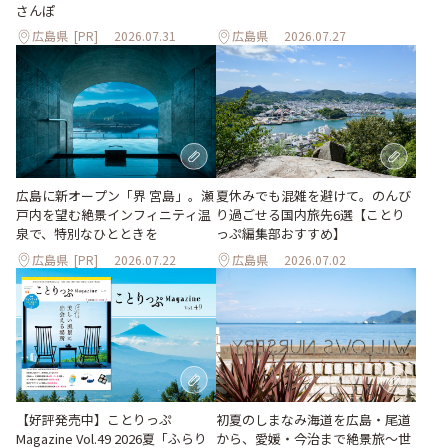
さんぽ
広島県
[PR]
2026.07.31
広島県
2026.07.27
夏休みでも混雑を避けて。のんび
広島に新オープン「界 宮島」。瀬
り過ごせる国内旅先6選【ことり
戸内を望む絶景インフィニティ温
っぷ編集部おすすめ】
泉で、特別なひとときを
広島県
[PR]
2026.07.22
広島県
2026.07.02
【好評発売中】ことりっぷ
初夏のしまなみ海道を広島・尾道
Magazine Vol.49 2026夏「ふらり
から、愛媛・今治まで絶景旅〜世