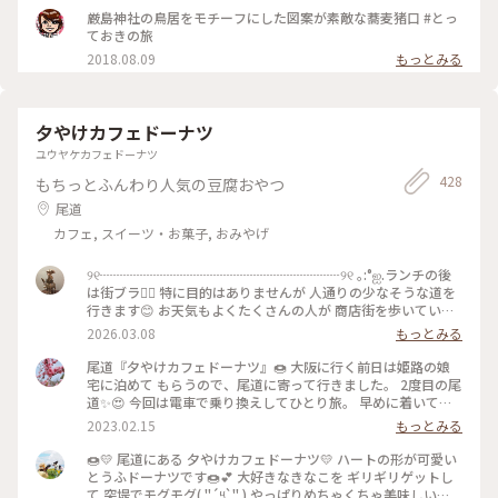
厳島神社の鳥居をモチーフにした図案が素敵な蕎麦猪口 #とっ
ておきの旅
2018.08.09
もっとみる
夕やけカフェドーナツ
ユウヤケカフェドーナツ
428
もちっとふんわり人気の豆腐おやつ
尾道
カフェ, スイーツ・お菓子, おみやげ
୨୧┈┈┈┈┈┈┈┈┈┈┈┈┈┈┈┈┈┈୨୧ ｡:°ஐ.ランチの後
は街ブラ🚶‍♀️ 特に目的はありませんが 人通りの少なそうな道を
行きます😊 お天気もよくたくさんの人が 商店街を歩いていま
した ※ 途中で見かけた景色を写真におさめていると 乾物屋さ
2026.03.08
もっとみる
んの前にはひらひらと たくさんのいかが吊るされています🦑
🦑 こんな景色はなかなかみることができませんね ※ 海沿いの
尾道『夕やけカフェドーナツ』🍩 大阪に行く前日は姫路の娘
道では犬のお散歩されている方も🐕 ͗ ͗ ͗ ※ たどりついたのは小さ
宅に泊めて もらうので、尾道に寄って行きました。 2度目の尾
なドーナツ屋さん🍩 残念ながら食べたいドーナツは売り切れ
道✨😍 今回は電車で乗り換えしてひとり旅。 早めに着いてモ
でしたが 瀬戸内らしい美味しいドリンクを 友達といただきま
ーニングがわりのドーナツを♡ 海岸通りは綺麗に整備されて
2023.02.15
もっとみる
した🍊❣️❁⃘*.ﾟ * * #私のことりっぷ旅#私の旅行記#開運旅 #尾
いて 尾道水道を眺めてドーナツを食べました♬ 夕やけカフェ
道#尾道商店街#尾道街ブラ🚶‍♀️ #夕やけカフェドーナツ🍩 #ハッ
ドーナツは 小さくてとてもかわいいお店でした。 おとうふと
🍩💛 尾道にある 夕やけカフェドーナツ💛 ハートの形が可愛い
サクスカッシュ🍊
国産の安心な素材で作られた ハートの形のドーナツは ふんわ
とうふドーナツです🍩💕 大好きなきなこを ギリギリゲットし
りと優しい食感と甘さです。 いろいろなフレーバーもあって
て 突堤でモグモグ( "´༥`" ) やっぱりめちゃくちゃ美味しい😋