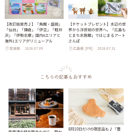
【改訂版発売♪】「角館・盛岡」
【チケットプレゼント】水辺の世
「仙台」「鎌倉」「伊豆」「軽井
界から浮世絵の世界へ。「広島も
沢」「伊勢志摩」国内6エリアと
とまち水族館」ではじまるアート
海外1エリアがリニューアル
さんぽ
宮城県
2026.07.09
広島県
[PR]
2026.07.31
こちらの記事もおすすめ
8月10日だけの限定品も♪「豊
青葉通の緑を眺めながら、静か