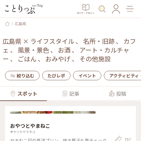
ガイド・マガジン
広島県
広島県
×
ライフスタイル
、
名所・旧跡
、
カフ
ェ
、
風景・景色
、
お酒
、
アート・カルチャ
ー
、
ごはん
、
おみやげ
、
その他施設
絞り込む
たびレポ
イベント
アクティビティ
スポット
記事
投稿
おやつとやまねこ
オヤツトヤマネコ
797
やまねこ印の尾道プリン。焼き菓子も要チェック