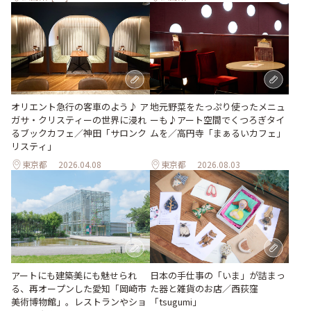
地元野菜をたっぷり使ったメニュ
オリエント急行の客車のよう♪ ア
ーも♪アート空間でくつろぎタイ
ガサ・クリスティーの世界に浸れ
ムを／高円寺「まぁるいカフェ」
るブックカフェ／神田「サロンク
リスティ」
東京都
2026.04.08
東京都
2026.08.03
日本の手仕事の「いま」が詰まっ
アートにも建築美にも魅せられ
た器と雑貨のお店／西荻窪
る、再オープンした愛知「岡崎市
「tsugumi」
美術博物館」。レストランやショ