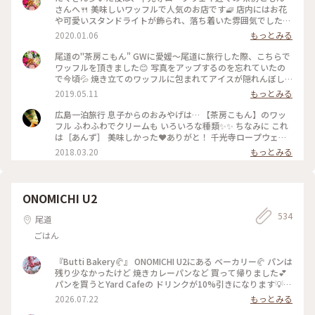
さんへ🍴 美味しいワッフルで人気のお店です🧇 店内にはお花
や可愛いスタンドライトが飾られ、落ち着いた雰囲気でした✨
焼き立てのワッフルも ソースも 添えられたアイスも、どれも
2020.01.06
もっとみる
美味しかったのですが、食べるのに夢中で肝心のワッフルの写
真を撮り忘れてしまいました🙇‍♀️💦 #尾道 #茶房こもん #ワッフ
尾道の"茶房こもん" GWに愛媛〜尾道に旅行した際、こちらで
ル #テラス席 #カフェ #千光寺ロープウェイ
ワッフルを頂きました😊 写真をアップするのを忘れていたの
で今頃💦 焼き立てのワッフルに包まれてアイスが隠れんぼし
ています。 アイスにもワッフル生地にも合う、色あざやかな甘
2019.05.11
もっとみる
酸っぱいベリーのソースがかかっていました❤️ ドリンクもと
ても美味しくて、尾道に行くと良く立ち寄るお店です☕️☺️ #お
広島一泊旅行 息子からのおみやげは… 【茶房こもん】のワッ
いしい時間 #尾道 #広島 #ワッフル #こもん #喫茶店 #アイス #
フル ふわふわでクリームも いろいろな種類✨✨ ちなみに これ
スイーツ #カフェ
は［あんず］ 美味しかった❤ありがと！ 千光寺ロープウェイ
そばの レトロなワッフル専門店だそうです😊 あー私も行って
2018.03.20
もっとみる
みたい…🚘 #ワッフル#ごちそうさま#千光寺#尾道
ONOMICHI U2
534
尾道
ごはん
『Butti Bakery🥐』 ONOMICHI U2にある ベーカリー🥐 パンは
残り少なかったけど 焼きカレーパンなど 買って帰りました💕
パンを買うとYard Cafeの ドリンクが10%引きになります💡😊
尾道や広島のお土産も 並んでいて いろいろ気になるものが あ
2026.07.22
もっとみる
りました💕 お洒落で美味しそうな レストランもあり 駅近で港