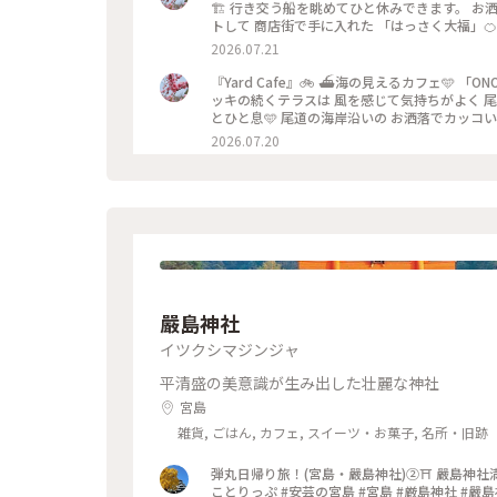
🏗️ 行き交う船を眺めてひと休みできます。 お洒
トして 商店街で手に入れた 「はっさく大福」
的に売ってなかったので 「松愛堂」さんで買い
2026.07.21
福😍 ジューシーで爽やかで美味しかったです🧡 ・ ・ #ひみつの絶景 #美しい町 
とり旅 #尾道U2 #ONOMICHIU2 #YardCa
『Yard Cafe』🚲 ⛴️海の見えるカフェ🩵 「
イーツ #和菓子 #おみやげ #お土産 #おみやげ図鑑
ッキの続くテラスは 風を感じて気持ちがよく 尾
尾道海岸通り #海の見える町 #尾道 #向島 #広島
とひと息🩵 尾道の海岸沿いの お洒落でカッコいいスポットです✨ 
ことりっぷ尾道 #尾道ひとり旅 #ひとり旅 #尾道U2 
2026.07.20
ひと息 #尾道カフェ #カフェ #広島カフェ #テラス
船 #海の見える町 #美しい町 #尾道 #広島 #広島
嚴島神社
イツクシマジンジャ
平清盛の美意識が生み出した壮麗な神社
宮島
雑貨, ごはん, カフェ, スイーツ・お菓子, 名所・旧跡
弾丸日帰り旅！(宮島・嚴島神社)②⛩️ 嚴島神社満