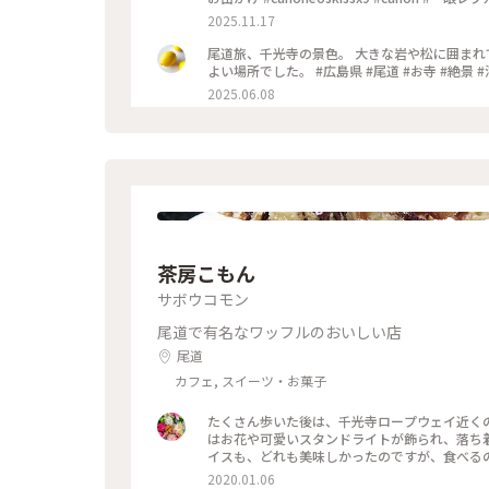
2025.11.17
尾道旅、千光寺の景色。 大きな岩や松に囲まれ
よい場所でした。 #広島県 #尾道 #お寺 #絶景 
2025.06.08
茶房こもん
サボウコモン
尾道で有名なワッフルのおいしい店
尾道
カフェ, スイーツ・お菓子
たくさん歩いた後は、千光寺ロープウェイ近くの 茶房こもん さんへ🍴 美味しいワッフルで人気のお店です🧇 店
はお花や可愛いスタンドライトが飾られ、落ち着いた雰囲気でした✨ 焼き立ての
イスも、どれも美味しかったのですが、食べるのに夢
道 #茶房こもん #ワッフル #テラス席 #カフェ
2020.01.06