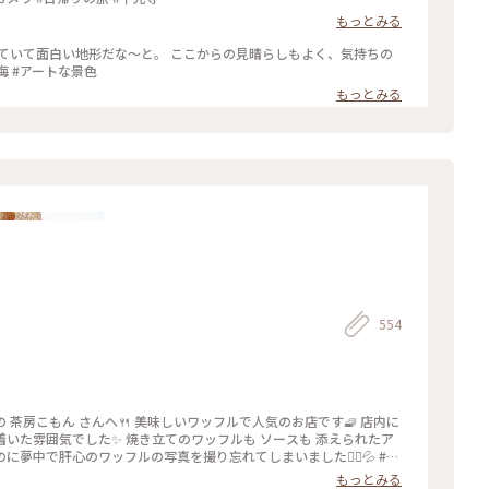
もっとみる
ていて面白い地形だな〜と。 ここからの見晴らしもよく、気持ちの
#海 #アートな景色
もっとみる
554
内に
ワッフルも ソースも 添えられたア
中で肝心のワッフルの写真を撮り忘れてしまいました🙇‍♀️💦 #尾
 #千光寺ロープウェイ
もっとみる