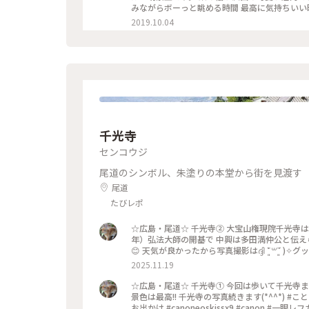
みながらボーっと眺める時間 最高に気持ちいい時間でした
禁止
2019.10.04
千光寺
センコウジ
尾道のシンボル、朱塗りの本堂から街を見渡す
尾道
たびレポ
☆広島・尾道☆ 千光寺➁ 大宝山権現院千光寺は
年）弘法大師の開基で 中興は多田満仲公と伝えられています 平日だけど千光寺はやはり 
😊 天気が良かったから写真撮影はദ്ദി ˉ͈̀꒳ˉ͈́ )✧グッ!! 尾道の旅続きます… #ことりっぷと一緒 #ことりっぷ #出戻り
2025.11.19
☆広島・尾道☆ 千光寺➀ 今回は歩いて千光寺まで
景色は最高!! 千光寺の写真続きます(*^^*) #ことりっぷと一緒 #ことりっぷ #出戻り #写真 #広島 #ドライブ #尾道 #
お出かけ #canoneoskissx9 #canon 