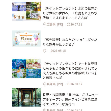
【チケットプレゼント】水辺の世界か
ら浮世絵の世界へ。「広島もとまち水
族館」ではじまるアートさんぽ
広島県
[PR]
2026.07.31
【旅先診断】あなたの“いま”にぴった
りな旅先が見つかる♪
2026.05.15
【チケットプレゼント】アートな空間
ともふもふの生きものに癒やされて♪
大人も楽しめる神戸の水族館「átoa」
と周辺さんぽ
兵庫県
[PR]
2026.08.07
長野・浅間温泉「界 松本」がリニュー
アルオープン。信州ワインと音楽に浸
るエレガントな湯宿へ
長野県
[PR]
2026.08.05