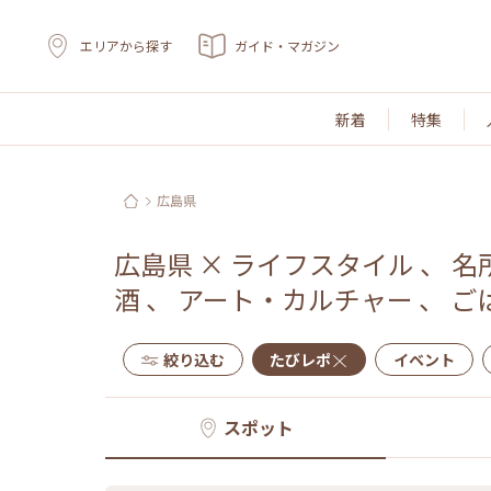
エリアから探す
ガイド・マガジン
新着
特集
広島県
広島県
×
ライフスタイル
、
名
酒
、
アート・カルチャー
、
ご
絞り込む
たびレポ
イベント
スポット