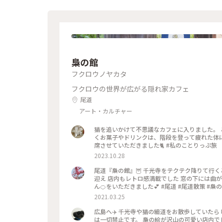
梟の館
フクロウノヤカタ
フクロウの世界が広がる隠れ家カフェ
尾道
アート・カルチャー
猫を追いかけて不思議なカフェに入りました。
くお菓子やドリンクは、階段を登って疲れた体によく染みます。 私の座ったテーブル
席させていただきました🐈 #私
2023.10.28
尾道『梟の館』🦉 千光寺をテクテク降りて行
迎え 店内もレトロ感満載でした 窓の下には曲
ん🍊をいただきました💕 #尾道 #尾道散策 #梟の館
内海 #海の見える町 #広島県 #わたしの旅 #雨女
2021.03.25
広島へ✈️ 千光寺や猫の細道をお散歩していたら 
は一切禁止です。 梟の絵が沢山の可愛い店内で