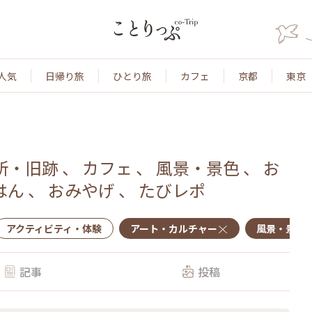
人気
日帰り旅
ひとり旅
カフェ
京都
東京
所・旧跡
、
カフェ
、
風景・景色
、
お
はん
、
おみやげ
、
たびレポ
アクティビティ・体験
アート・カルチャー
風景・景色
記事
投稿