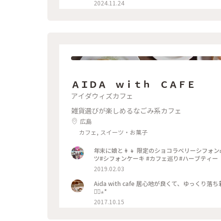
した😊 : 行きたいところにも行けて、食べた
2024.11.24
ったですが、この日は岡山市内に宿泊だったのでま
📷:2024.10.12 Sat. : #クラシカルな街 
尾道散歩 #milkのミルキーな毎日
ＡＩＤＡ ｗｉｔｈ ＣＡＦＥ
アイダウィズカフェ
雑貨選びが楽しめるなごみ系カフェ
広島
カフェ, スイーツ・お菓子
年末に娘と👩‍👧 限定のショコラベリーシフォン🍰 おいしかった♡ #aidawithcaf
ツ#シフォンケーキ #カフェ巡り#ハーブティー
2019.02.03
Aida with cafe 居心地が良くて、ゆ
◡̈⃝⋆*
2017.10.15