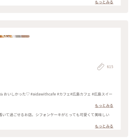
いものも食べられた🎵 尾道観光も大満足です！ まだまだお散歩したか
もっとみる
たまた大移動🚗 またいつか広島に戻ってきたいな✨ :
#岡山広島旅 #スイーツ #プリン #尾道プリン #かわいい #美味 #広島 #尾道 #
615
e #カフェ#広島カフェ #広島スイー
もっとみる
っくり落ち着いて過ごせるお店。シフォンケーキがとっても可愛くて美味しい
もっとみる