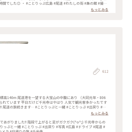
 ・ #ことりっぷ広島 #尾道 #わたしの街 #梟の館 #撮影
もっとみる
612
標高140m 尾道港を一望する大宝山の中腹にあり （大同元年・806
人気で観光客多かったです
 #写
真 #一眼レフカメラ #canon #canoneoskissx9 #広島 #お出かけ #ドライブ #尾道 #日帰りの旅
もっとみる
あがりました!! 階段で上がると足がガクガク(^o^;) 千光寺からの
#一眼レフカメラ #日帰りの旅 #千光寺