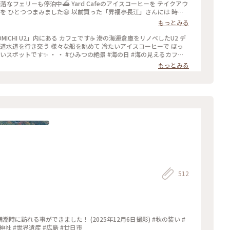
落なフェリーも停泊中⛴️ Yard Cafeのアイスコーヒーを テイクアウ
を ひとつつまみました😆 以前買った「昇福亭長江」さんには 時期
ました。 多分冷凍ものだと思いますが ３年ぶりに食べるはっさく大
もっとみる
#ことりっぷ尾道 #尾道ひとり旅 #ひ
fe #ほっとひと息 #はっさく大福 #八朔 #大福 #松愛堂 #尾道スイーツ #和ス
ONOMICHI U2」内にある カフェです☕️ 港の海運倉庫をリノベしたU2 デ
 #港 #海 #船 #フェリー #尾道水道 #瀬戸内 #瀬戸内海 #海岸通り #
道水道を行き交う 様々な船を眺めて 冷たいアイスコーヒーで ほっ
 #広島県
・ ・ #ひみつの絶景 #海の日 #海の見えるカフェ #
#ONOMICHIU2 #YardCafe #アイスコーヒー #コーヒー #ほっと
もっとみる
カフェ #旅のごはん #海 #瀬戸内 #瀬戸内海 #尾道水道 #向島 #港 #
県
512
潮時に訪れる事ができました！ (2025年12月6日撮影) #秋の装い #
ことりっぷ #安芸の宮島 #宮島 #厳島神社 #嚴島神社 #世界遺産 #広島 #廿日市