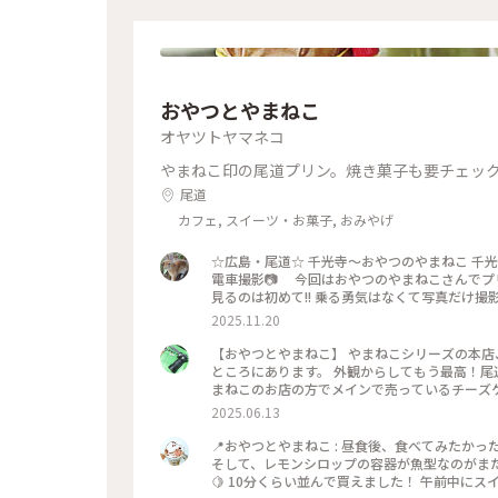
おやつとやまねこ
オヤツトヤマネコ
やまねこ印の尾道プリン。焼き菓子も要チェッ
尾道
カフェ, スイーツ・お菓子, おみやげ
☆広島・尾道☆ 千光寺〜おやつのやまねこ 千
電車撮影📷 今回はおやつのやまねこさんでプ
見るのは初めて!! 乗る勇気はなくて写真だけ撮影しました📷 #ことりっぷと一緒 #ことりっぷ 
2025.11.20
【おやつとやまねこ】 やまねこシリーズの本店、尾道ぷりんを中心におやつを販売中🍮✨ 尾道駅から歩いてすぐの
ところにあります。 外観からしてもう最高！尾
まねこのお店の方でメインで売っているチーズケ
ロなベンチがあるのでテイクアウトしてすぐに楽しむのも非常にあり！ #尾道グル
2025.06.13
フォトジェニック #プリン #アメリカンクッキー 
📍おやつとやまねこ : 昼食後、食べてみたかっ
そして、レモンシロップの容器が魚型なのがま
🍋 10分くらい並んで買えました！ 午前中に