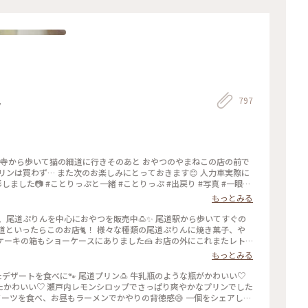
797
ク
光寺から歩いて猫の細道に行きそのあと おやつのやまねこの店の前で
リンは買わず… また次のお楽しみにとっておきます😊 人力車実際に
#出戻り #写真 #一眼レ
フカメラ #canon #canoneoskissx9 #広島 #お出かけ #ドライブ #尾道 #日帰りの旅
もっとみる
道といったらこのお店🐈！ 様々な種類の尾道ぷりんに焼き菓子、や
ーキの箱もショーケースにありました🍰 お店の外にこれまたレト
メ #尾道プリン #人気店 #レトロ #
もっとみる
#チーズケーキ #食べ歩き #猫
たデザートを食べに🐾 尾道プリン🍮 牛乳瓶のような瓶がかわいい♡
たかわいい♡ 瀬戸内レモンシロップでさっぱり爽やかなプリンでした
スイーツを食べ、お昼もラーメンでかやりの背徳感😅 一個をシェアしま