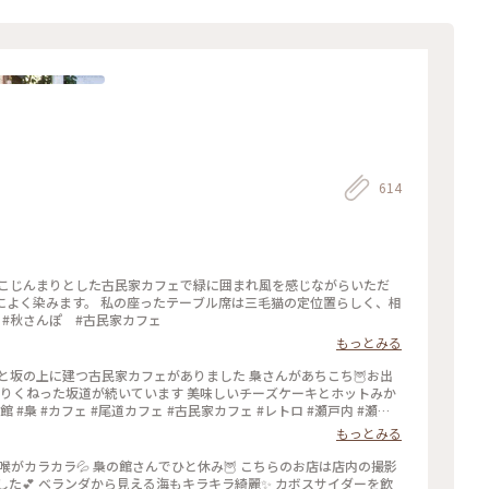
614
 こじんまりとした古民家カフェで緑に囲まれ風を感じながらいただ
席は三毛猫の定位置らしく、相
のことりっぷ旅 #秋さんぽ #古民家カフェ
もっとみる
くと坂の上に建つ古民家カフェがありました 梟さんがあちこち🦉お出
がりくねった坂道が続いています 美味しいチーズケーキとホットみか
 #梟 #カフェ #尾道カフェ #古民家カフェ #レトロ #瀬戸内 #瀬戸
 #雨女の旅 #母娘旅
もっとみる
喉がカラカラ💦 梟の館さんでひと休み🦉 こちらのお店は店内の撮影
した💕 ベランダから見える海もキラキラ綺麗✨ カボスサイダーを飲