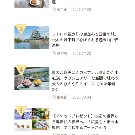
選
東京都
2026.07.30
3
レトロな蔵造りの街並みと国宝の城。
松本の城下町で心ほぐれる週末1泊2日
の旅
長野県
2026.07.28
4
夏のご褒美に♪東京ホテル限定かき氷
41選。ラグジュアリーな空間で味わう
大人のひんやりスイーツ【2026年最
新】
東京都
2026.08.04
5
【チケットプレゼント】水辺の世界か
ら浮世絵の世界へ。「広島もとまち水
族館」ではじまるアートさんぽ