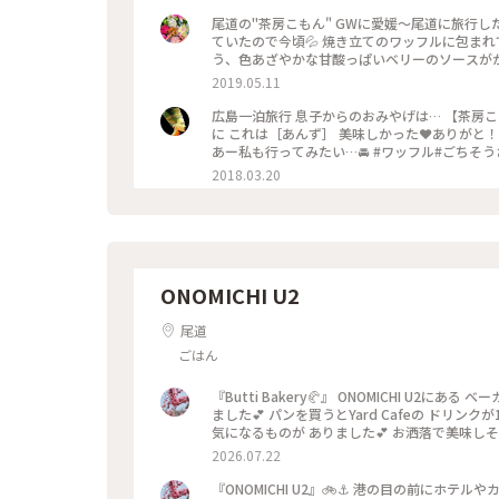
尾道の"茶房こもん" GWに愛媛〜尾道に旅行し
ていたので今頃💦 焼き立てのワッフルに包ま
う、色あざやかな甘酸っぱいベリーのソースがか
立ち寄るお店です☕️☺️ #おいしい
2019.05.11
広島一泊旅行 息子からのおみやげは… 【茶房こもん】のワッフル ふわふわでクリームも いろいろな種類✨✨ ちなみ
に これは［あんず］ 美味しかった❤ありがと！ 千光寺ロープウェイそばの レトロなワッフル専門店だそうです😊
あー私も行ってみたい…🚘 #ワッ
2018.03.20
ONOMICHI U2
尾道
ごはん
『Butti Bakery🥐』 ONOMICHI U2
ました💕 パンを買うとYard Cafeの ドリン
気になるものが ありました💕 お洒落で美味し
りなどに寄って帰るのも おすすめです🥰 ・ ・ #ひみつの絶景 #ことりっぷ尾道 #尾道ひと
2026.07.22
#ONOMICHIU2 #ButtiBakery #ベーカ
#お土産 #おみやげ #尾道 #広島 #広島県
『ONOMICHI U2』🚲⚓️ 港の目の前にホ