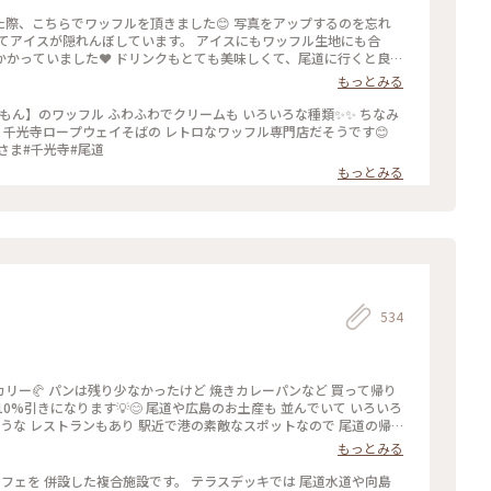
た際、こちらでワッフルを頂きました😊 写真をアップするのを忘れ
れてアイスが隠れんぼしています。 アイスにもワッフル生地にも合
かっていました❤️ ドリンクもとても美味しくて、尾道に行くと良く
時間 #尾道 #広島 #ワッフル #こもん #喫茶店 #アイス #スイーツ #カフェ
もっとみる
フル#ごちそうさま#千光寺#尾道
もっとみる
534
にある ベーカリー🥐 パンは残り少なかったけど 焼きカレーパンなど 買って帰り
クが10%引きになります💡😊 尾道や広島のお土産も 並んでいて いろいろ
そうな レストランもあり 駅近で港の素敵なスポットなので 尾道の帰
り旅 #ひとり旅 #尾道U2
もっとみる
リー #パン屋 #パン屋さん #パン #カレーパン #尾道のパン屋さん #うちカフェ
テルやカフェを 併設した複合施設です。 テラスデッキでは 尾道水道や向島