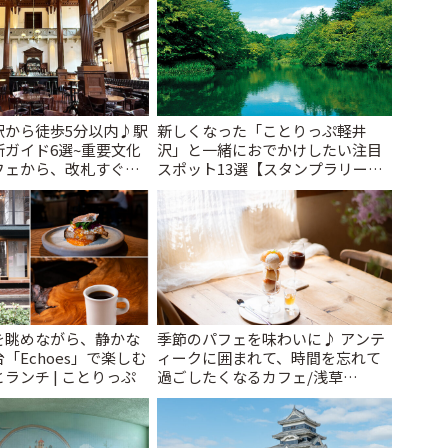
駅から徒歩5分以内♪駅
新しくなった「ことりっぷ軽井
ガイド6選~重要文化
沢」と一緒におでかけしたい注目
フェから、改札すぐの
スポット13選【スタンプラリー開
で~ | ことりっぷ
催中】 | ことりっぷ
を眺めながら、静かな
季節のパフェを味わいに♪ アンテ
「Echoes」で楽しむ
ィークに囲まれて、時間を忘れて
ランチ | ことりっぷ
過ごしたくなるカフェ/浅草
「annorum cafe」 | ことりっぷ