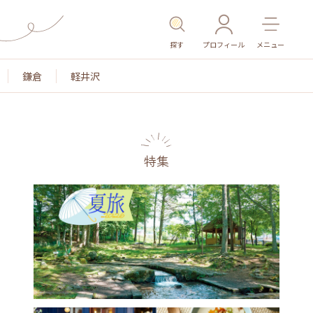
探す
プロフィール
メニュー
鎌倉
軽井沢
特集
名所・旧跡
温泉・スパ
その他施設
ごはん
カ