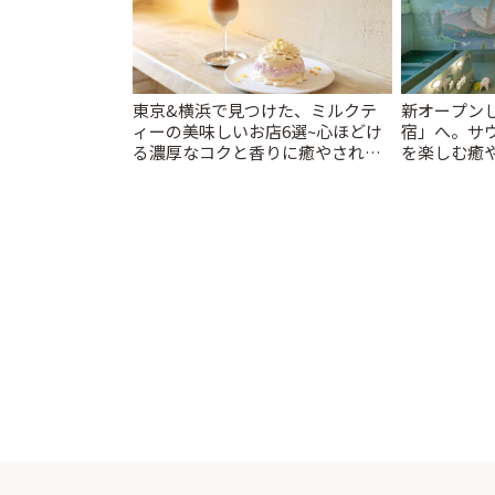
東京&横浜で見つけた、ミルクテ
新オープンし
ィーの美味しいお店6選~心ほどけ
宿」へ。サ
る濃厚なコクと香りに癒やされる
を楽しむ癒や
ティータイム~ | ことりっぷ
とりっぷ