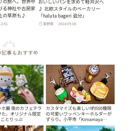
りの旅へ。世界中
おいしいパンを求めて軽井沢へ
びる神社や古民家
♪ 北欧スタイルのベーカリー
上の草原も♪
「haluta bageri 追分」
12.01
長野県
2024.09.06
の記事もおすすめ
ッホ展 夜のカフェテラ
カスタマイズも楽しい!約500種類
けた、オリジナル限定
の可愛いワッペンキーホルダーが
| ことりっぷ
ずらり。小平市「Kimamaya
T&K」 | ことりっぷ