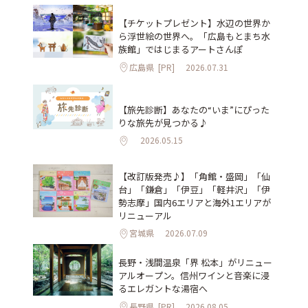
【チケットプレゼント】水辺の世界か
ら浮世絵の世界へ。「広島もとまち水
族館」ではじまるアートさんぽ
広島県
[PR]
2026.07.31
【旅先診断】あなたの“いま”にぴった
りな旅先が見つかる♪
2026.05.15
【改訂版発売♪】「角館・盛岡」「仙
台」「鎌倉」「伊豆」「軽井沢」「伊
勢志摩」国内6エリアと海外1エリアが
リニューアル
宮城県
2026.07.09
長野・浅間温泉「界 松本」がリニュー
アルオープン。信州ワインと音楽に浸
るエレガントな湯宿へ
長野県
[PR]
2026.08.05