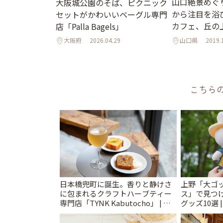
山口絶景めぐ
大阪城公園のそば、ピクニック
から注目を浴
セットがかわいいベーグル専門
カフェ、丘の
店「Palla Bagels」
大阪府
2026.04.29
山口県
2019.
こちら
日本橋兜町に誕生。香りと静けさ
上野「大ゴ
に包まれるクラフトハーブティー
ス」で見つ
専門店「TYNK Kabutocho」 | こ
グッズ10選 
とりっぷ