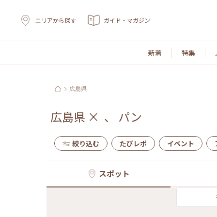
エリアから探す
ガイド・マガジン
新着
特集
広島県
広島県
×
、
パン
絞り込む
たびレポ
イベント
スポット