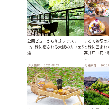
公園ビューから川床テラスま
まるで物語の
で。緑に癒される大阪のカフェ5
と緑に囲まれ
選
高井戸「花ト
ン」
大阪府
2026.08.03
東京都
2026.