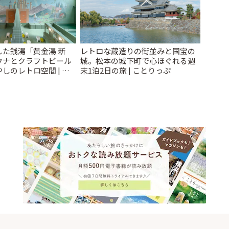
た銭湯「黄金湯 新
レトロな蔵造りの街並みと国宝の
ウナとクラフトビール
城。松本の城下町で心ほぐれる週
しのレトロ空間 | こ
末1泊2日の旅 | ことりっぷ