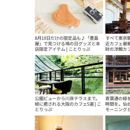
8月10日だけの限定品も♪「豊島
すべて東京
屋」で見つける鳩の日グッズと本
近カフェ最新
店限定アイテム | ことりっぷ
財の洋館カ
レトロ喫茶ま
公園ビューから川床テラスまで。
青葉通の緑
緑に癒される大阪のカフェ5選 | こ
時間を。仙台
とりっぷ
モーニングと