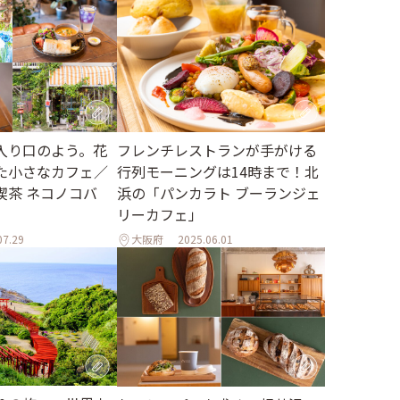
入り口のよう。花
フレンチレストランが手がける
た小さなカフェ／
行列モーニングは14時まで！北
喫茶 ネコノコバ
浜の「パンカラト ブーランジェ
リーカフェ」
07.29
大阪府
2025.06.01