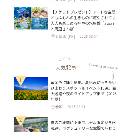
【チケットプレゼント】アートな空間
ともふもふの生きものに癒やされて♪
大人も楽しめる神戸の水族館「átoa」
と周辺さんぽ
兵庫県
[PR]
2026.08.07
人気記事
1
黄金色に輝く絶景。夏休みに行きたい
ひまわりスポット＆イベント15選。巨
大迷路や夜のライトアップまで【2026
年夏】
全国
2026.08.01
2
夏のご褒美に♪東京ホテル限定かき氷
41選。ラグジュアリーな空間で味わう