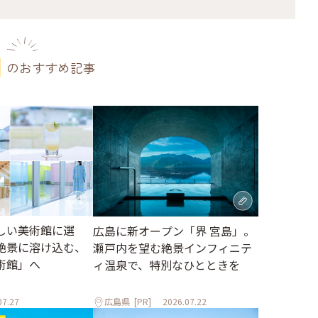
のおすすめ記事
しい美術館に選
広島に新オープン「界 宮島」。
絶景に溶け込む、
瀬戸内を望む絶景インフィニテ
術館」へ
ィ温泉で、特別なひとときを
07.27
広島県
[PR]
2026.07.22