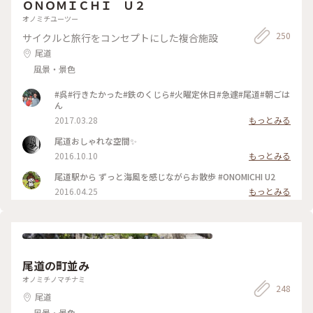
ＯＮＯＭＩＣＨＩ Ｕ２
オノミチユーツー
250
サイクルと旅行をコンセプトにした複合施設
尾道
風景・景色
#呉#行きたかった#鉄のくじら#火曜定休日#急遽#尾道#朝ごは
ん
2017.03.28
もっとみる
尾道おしゃれな空間✨
2016.10.10
もっとみる
尾道駅から ずっと海風を感じながらお散歩 #ONOMICHI U2
2016.04.25
もっとみる
尾道の町並み
オノミチノマチナミ
248
尾道
風景・景色