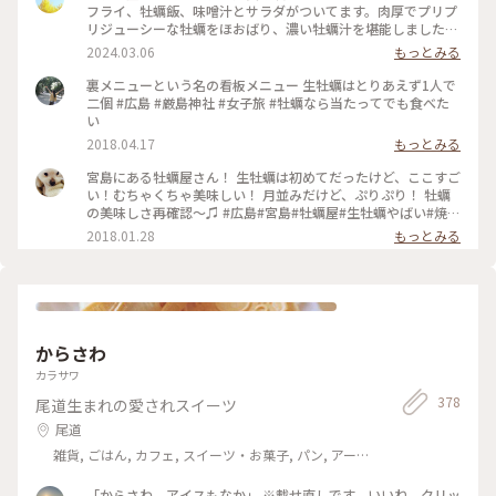
フライ、牡蠣飯、味噌汁とサラダがついてます。肉厚でプリプ
リジューシーな牡蠣をほおばり、濃い牡蠣汁を堪能しました。
生牡蠣はついていないので、個別に注文しました😋 #牡蠣屋
2024.03.06
もっとみる
#牡蠣 #広島 #広島県 #宮島 #定食 #2024
裏メニューという名の看板メニュー 生牡蠣はとりあえず1人で
二個 #広島 #厳島神社 #女子旅 #牡蠣なら当たってでも食べた
い
2018.04.17
もっとみる
宮島にある牡蠣屋さん！ 生牡蠣は初めてだったけど、ここすご
い！むちゃくちゃ美味しい！ 月並みだけど、ぷりぷり！ 牡蠣
の美味しさ再確認〜♫ #広島#宮島#牡蠣屋#生牡蠣やばい#焼き
牡蠣もやばい#お金いくらあっても足りない#旬
2018.01.28
もっとみる
からさわ
カラサワ
378
尾道生まれの愛されスイーツ
尾道
雑貨, ごはん, カフェ, スイーツ・お菓子, パン, アー
ト・カルチャー, ライフスタイル, 風景・景色, 名所・旧
跡, ホテル・宿, おみやげ
「からさわ アイスもなか」 ※載せ直しです。いいね、クリッ