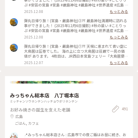
ぷ #安芸の宮島 #宮島 #厳島神社 #嚴島神社 #世界遺産 #広島 #
廿日市
2025.12.08
もっとみる
弾丸日帰り旅！(宮島・嚴島神社)②⛩️ 嚴島神社満潮時に訪れる
事ができました！ (2025年12月6日撮影) #秋の装い #ことりっ
ぷ #安芸の宮島 #宮島 #厳島神社 #嚴島神社 #世界遺産 #広島 #
廿日市
2025.12.08
もっとみる
弾丸日帰り旅！(宮島・嚴島神社)①⛩️ 天候に恵まれて青い空に
大鳥居は圧巻でした。 海の上に立つ大鳥居は荘厳で一見の価
値が あります。 4枚目は、JR西日本宮島フェリー『大鳥居便』
からの眺めです⛴️ (2025年12月6日撮影) #秋の装い #ことりっ
2025.12.07
もっとみる
ぷ #安芸の宮島 #宮島 #厳島神社 #嚴島神社 #世界遺産 #広島 #
廿日市
みっちゃん総本店 八丁堀本店
ミッチャンソウホンテンハッチョウボリホンテン
491
お好み焼きの誕生を支えた老舗
広島
ごはん, カフェ
📍みっちゃん総本店さん : 広島市での夜ご飯はお昼に続き、お