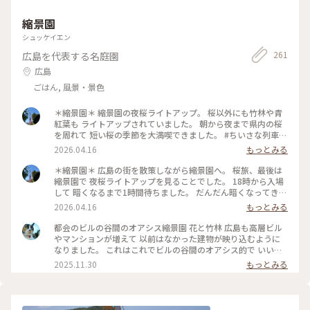
かしい気持ちになりました。 メニューではなく学級日誌 カフ
ェのスタッフさんは『日直』だそうです‼️ 旅と学校をテーマに
縮景園
したレトロ喫茶兼 交流スペースに行ってみてくださいね‼ #広
島#尾道#
シュッケイエン
261
広島を代表する名庭園
広島
ごはん, 風景・景色
＊縮景園＊ 縮景園の夜桜ライトアップ。 桜以外にも竹林や青
紅葉も ライトアップされていました。 朝から夜まで県内の桜
を周れて 短い桜の季節を大満喫できました。 #ちいさな列車旅
#私のことりっぷ旅 #桜旅 #広島桜旅2026 #日帰り旅 #ひとり
2026.04.16
もっとみる
旅 #電車旅 #ことりっぷ広島 #広島 #縮景園 #夜桜 #夜桜ライト
アップ
＊縮景園＊ 広島の街を散策しながら縮景園へ。 桜旅、最後は
縮景園で 夜桜ライトアップを見ることでした。 18時から入場
して 暗くなるまで1時間待ちました。 だんだん暗くなってきて
池に映る景色も幻想的に。 この時間帯は刻々と空の色が変わ
2026.04.16
もっとみる
って 待っている間も景色を楽しめました。 #ちいさな列車旅 #
私のことりっぷ旅 #桜旅 #広島桜旅2026 #日帰り旅 #ひとり旅
都会のビルの谷間のオアシス縮景園 花と竹林 広島も高層ビル
#電車旅 #ことりっぷ広島 #広島 #縮景園 #夜桜 #夜桜ライトア
やマンションが増えて 以前はなかった建物が映り込むように
ップ
なりました。 これはこれでビルの谷間のオアシス的で いいで
すけどね😋 縮景園には竹林もあって、 京都の嵯峨野ほどでは
2025.11.30
もっとみる
ありませんが、 こちらも風情があっていい感じです👍 椿？何
でしょうか？ ピンクの花がきれいでした🪷🌸 #広島市 #広島県
#縮景園 #花 #竹林 #竹藪 #竹やぶ