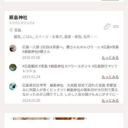
厳島神社
イツクシマジンジャ
292
宮島
雑貨, ごはん, スイーツ・お菓子, 風景・景色, 名所・
旧跡
広島一人旅 2日目は宮島へ。鹿さんものんびり…☺️ #広島#宮島
#厳島神社#鹿さん
2026.05.08
もっとみる
#広島観光 #宮島 #厳島神社 #パワースポット #広島旅行 #リフ
レッシュ
2025.01.24
もっとみる
広島県廿日市市 厳島神社 大鳥居 初めて訪れた宮島 京都並
みに外国人が多くビックリ‼️ 厳島神社の御朱印が大行列で買え
なかったのが心残りでした しかし人気の揚げもみじがすぐに
買えたので満足 日本の美しさを再認識してきました #宮島 #厳
2024.10.28
もっとみる
島神社 #大鳥居 #ひとり旅 #世界遺産 #揚げもみじ #紅葉堂 #廿
日市市 #御笠浜