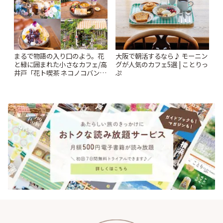
まるで物語の入り口のよう。花
大阪で朝活するなら♪ モーニン
と緑に囲まれた小さなカフェ/高
グが人気のカフェ5選 | ことりっ
井戸「花ト喫茶 ネコノコバン」
ぷ
| ことりっぷ