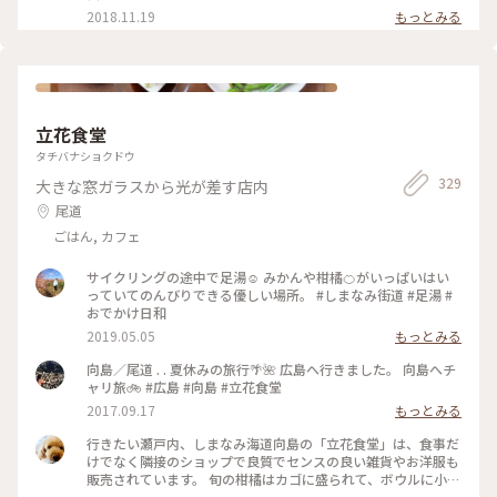
2018.11.19
もっとみる
立花食堂
タチバナショクドウ
329
大きな窓ガラスから光が差す店内
尾道
ごはん, カフェ
サイクリングの途中で足湯☺︎ みかんや柑橘🍊がいっぱいはい
っていてのんびりできる優しい場所。 #しまなみ街道 #足湯 #
おでかけ日和
2019.05.05
もっとみる
向島／尾道 . . 夏休みの旅行🌴🌺 広島へ行きました。 向島へチ
ャリ旅🚲 #広島 #向島 #立花食堂
2017.09.17
もっとみる
行きたい瀬戸内、しまなみ海道向島の「立花食堂」は、食事だ
けでなく隣接のショップで良質でセンスの良い雑貨やお洋服も
販売されています。 旬の柑橘はカゴに盛られて、ボウルに小銭
を入れ自分で袋にいれて持ち帰ります。 レモンの足湯（右下）