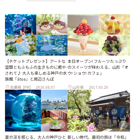
【チケットプレゼント】アートな
本日オープン! フルーツたっぷり
空間ともふもふの生きものに癒や
のスイーツが味わえる、山形「オ
されて♪ 大人も楽しめる神戸の水
ウ! ショウ! カフェ」
族館「átoa」と周辺さんぽ
兵庫県
[PR]
2026.08.07
山形県
2017.05.20
夏の涼を感じる、大人の神戸ひと
新しい時代、最初の旅は「令和」