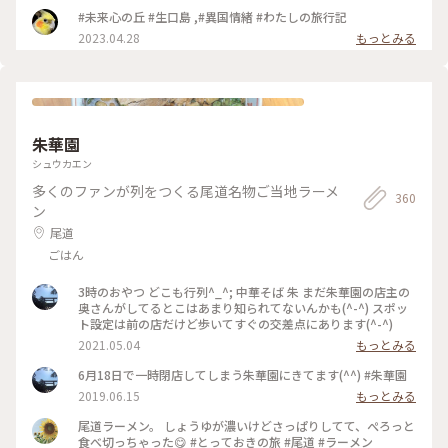
✨ モニュメントにはそれぞれタイトルとテーマがあり、形や方
#未来心の丘 #生口島 ,#異国情緒 #わたしの旅行記
角などは仏教護法の十二天にちなんでいるそうです。 外へ出る
2023.04.28
もっとみる
とレモンの島らしく、ポストもレモン色でした💛 #私のことり
っぷ旅 #私の旅行記 #耕三寺 #耕三寺博物館 #未来心の丘 #杭谷
一東 #生口島 #広島 #尾道
朱華園
シュウカエン
多くのファンが列をつくる尾道名物ご当地ラーメ
360
ン
尾道
ごはん
3時のおやつ どこも行列^_^; 中華そば 朱 まだ朱華園の店主の
奥さんがしてるとこはあまり知られてないんかも(^-^) スポッ
ト設定は前の店だけど歩いてすぐの交差点にあります(^-^)
2021.05.04
もっとみる
6月18日で一時閉店してしまう朱華園にきてます(^^) #朱華園
2019.06.15
もっとみる
尾道ラーメン。 しょうゆが濃いけどさっぱりしてて、ぺろっと
食べ切っちゃった😋 #とっておきの旅 #尾道 #ラーメン