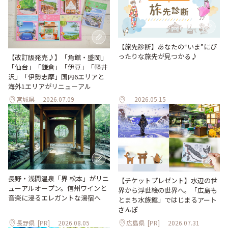
【旅先診断】あなたの“いま”にぴ
ったりな旅先が見つかる♪
【改訂版発売♪】「角館・盛岡」
「仙台」「鎌倉」「伊豆」「軽井
沢」「伊勢志摩」国内6エリアと
海外1エリアがリニューアル
宮城県
2026.07.09
2026.05.15
長野・浅間温泉「界 松本」がリニ
【チケットプレゼント】水辺の世
ューアルオープン。信州ワインと
界から浮世絵の世界へ。「広島も
音楽に浸るエレガントな湯宿へ
とまち水族館」ではじまるアート
さんぽ
長野県
[PR]
2026.08.05
広島県
[PR]
2026.07.31