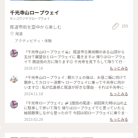
千光寺山ロープウェイ
センコウジヤマロープウェイ
255
尾道市街を空中から楽しむ
尾道
アクティビティ・体験
『千光寺山ロープウェイ🚡』 尾道市立美術館のある山頂から
五分で展望台とロープウェイに 着きます🌿 帰りはロープウェ
イで 商店街の方に降ります😊 千光寺を見下ろして降りて行き
ます🩵 薄雲りで景色はイマイチでしたが 尾道大橋まで見渡せ
2026.07.16
もっとみる
る 絶景ビューです✨ ・ ・ #ひみつの絶景 #美しい町 #海の見え
る町 #ことりっぷ尾道 #尾道ひとり旅 #ひとり旅 #千光寺山ロ
📍千光寺山ロープウェイ : 朝カフェの後は、お昼ご飯に向けて
ープウェイ #ロープウェイ #千光寺 #尾道水道 #尾道大橋 #瀬戸
散歩してカロリー消費🐾 ロープウェイに乗って千光寺に向か
内 #瀬戸内海 #海 #尾道 #広島 #広島県
います😊 : 私が広島県と尾道が好きな理由… それは千光寺にあ
ります🌟 7年前、友人と女子旅した際、尾道の方々に親切にし
2024.11.18
もっとみる
てもらい、とても嬉しく楽しかった思い出があるからです😌
当時、ロープウェイがとても混んでいて30〜40分待ち。 他に
『千光寺ロープウェイ』🚠 2度目の尾道✨ 前回来た時は山の上
も行きたいスポットがあったので、「歩いて行くか…でも道が
に駐車して歩いて降り 帰りはロープウェイでと思っていたら
よく分からないね😅」なんて話していたら、ロープウェイ近く
結局散策しながら登ったので 今回は初ロープウェイに乗りま
の艮神社で秋祭りに出店していたおじさんが「どこから来た
した。 雲も晴れて綺麗な青空が広がって 尾道水道の眺めも素
2023.02.20
もっとみる
の？」と話しかけてくださって… 千光寺に歩いて行きたい旨を
晴らしかったです。 艮神社のクスの木の真上を無事に昇って行
話すと、近くにいた小学生の女の子に「お姉さんたちを千光寺
き 断崖に建つ千光寺の鐘楼がよく見えました。 ロープウェイ
に案内してあげな😊」とおじさんが話し、女の子が千光寺まで
に乗るとき地元のテレビロケが あって、ロープウェイを貸し切
案内してくれたんです🌟 道中「お父さん、優しくて面白い方
って 撮影をされました。 かわいい女の子2人が旅番組のリポー