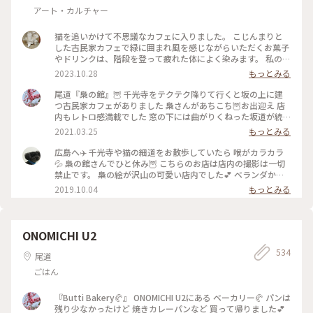
アート・カルチャー
猫を追いかけて不思議なカフェに入りました。 こじんまりと
した古民家カフェで緑に囲まれ風を感じながらいただくお菓子
やドリンクは、階段を登って疲れた体によく染みます。 私の座
ったテーブル席は三毛猫の定位置らしく、相席させていただき
2023.10.28
もっとみる
ました🐈 #私のことりっぷ旅 #秋さんぽ #古民家カフェ
尾道『梟の館』🦉 千光寺をテクテク降りて行くと坂の上に建
つ古民家カフェがありました 梟さんがあちこち🦉お出迎え 店
内もレトロ感満載でした 窓の下には曲がりくねった坂道が続
いています 美味しいチーズケーキとホットみかん🍊をいただ
2021.03.25
もっとみる
きました💕 #尾道 #尾道散策 #梟の館 #梟 #カフェ #尾道カフェ
#古民家カフェ #レトロ #瀬戸内 #瀬戸内海 #海の見える町 #広
広島へ✈️ 千光寺や猫の細道をお散歩していたら 喉がカラカラ
島県 #わたしの旅 #雨女 #雨女の旅 #母娘旅
💦 梟の館さんでひと休み🦉 こちらのお店は店内の撮影は一切
禁止です。 梟の絵が沢山の可愛い店内でした💕 ベランダから
見える海もキラキラ綺麗✨ カボスサイダーを飲みながらボーっ
2019.10.04
もっとみる
と眺める時間 最高に気持ちいい時間でした😊 ・ #ことりっぷ
広島 #尾道 #わたしの街 #梟の館 #撮影禁止
ONOMICHI U2
534
尾道
ごはん
『Butti Bakery🥐』 ONOMICHI U2にある ベーカリー🥐 パンは
残り少なかったけど 焼きカレーパンなど 買って帰りました💕