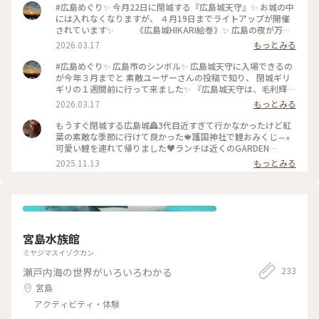
#広島めぐり✨ 今月22日に閉城する『広島城天守』✨ お城の中
には入れなくなりますが、 ４月19日までライトアップが開催
されています✨ 《広島城HIKARI絵巻》✨ 広島の夜が万華
鏡になる✨🏯✨ 閉城以降も、広島城周辺で、 ライトアップが楽
2026.03.17
もっとみる
しめますよ～☺️💕 2026.03.15 #広島城 #閉城 #ライトアップ #
広島めぐり #ぷりんの放浪記 #広島県の魅力を発信
#広島めぐり✨ 広島市のシンボル✨ 広島城天守に入場できるの
が今年３月までと 素敵ユーザーさんの投稿で知り、 閉城ギリ
ギリの１週間前に行って来ました✨ 『広島城天守は、毛利輝元
によって 安土桃山時代に築かれました城で 広島のまちを見守
2026.03.17
もっとみる
ってきました🏯✨ 昭和20年8月6日、原爆によって倒壊しまし
たが 昭和33年に「広島復興大博覧会」の会場として、 多くの
もうすぐ閉城する広島城🏯3代目近すぎて行かなかったけど紅
市民の支持により復元されたものが、現在の広島城天守です』
葉の素敵な季節に行けて良かった🍁護国神社で鯉おみくじꕀ⋆
HPより。 と長年市民に親しまれていましたが、 コンクリート
可愛い鯉を連れて帰りました♥️ランチは近くのGARDEN
の劣化や設備の老朽化などの 問題から安全面を考慮し、 令和8
HOUSE HIROSHIMAさんに行きました。パスタとpizzaをシェ
2025.11.13
もっとみる
年3月22日をもって閉城になります🥺 最後に天守からの景色を
アして頂きましたがどちらも絶品‼️パスタは秋刀魚と紫蘇のジ
観ようと 大勢の人が訪れていました✨ あまり大きなお城では
ェノベーゼpizzaは黒イチジクのpizzaでした‼️どちらとも季節
ないものの、 １階から５階まで、階段しかなく😱💦 一気に登
のものなのでお近くの方は是非堪能して頂きたい美味しさでし
りゼィゼィと息を切らしながら、 広島市内の景色を臨むと上
た🐟#広島城#イタリアン#おみくじ#絶品
がって良かったと☺️ お城の入口には、武装の人がいて、 「写
真撮ってもいい❓️」と聞くと、 ポーズを決めてくれました💓 カ
宮島水族館
ッコいい〜🤣💕✨ 広島城は、約68年の歴史に幕を閉じます✨✨
2026.03.15 #はじめての投稿 #広島城 #閉城 #武装隊 #広島め
ミヤジマスイゾクカン
ぐり #ぷりんの放浪記 #広島県の魅力を発信
233
瀬戸内海の世界がいろいろわかる
宮島
アクティビティ・体験