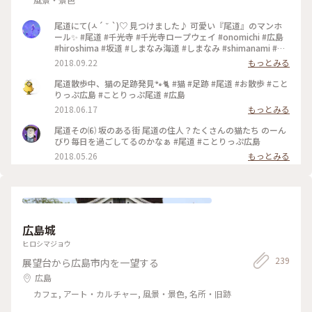
尾道にて(ㅅ´ ˘ `)♡ 見つけました♪ 可愛い『尾道』のマンホ
ール✨ #尾道 #千光寺 #千光寺ロープウェイ #onomichi #広島
#hiroshima #坂道 #しまなみ海道 #しまなみ #shimanami #千
光寺公園 #展望台 #manhole #マンホール
2018.09.22
もっとみる
尾道散歩中、猫の足跡発見🐾🐈 #猫 #足跡 #尾道 #お散歩 #こと
りっぷ広島 #ことりっぷ尾道 #広島
2018.06.17
もっとみる
尾道その⑹ 坂のある街 尾道の住人？たくさんの猫たち のーん
びり毎日を過ごしてるのかなぁ #尾道 #ことりっぷ広島
2018.05.26
もっとみる
広島城
ヒロシマジョウ
239
展望台から広島市内を一望する
広島
カフェ, アート・カルチャー, 風景・景色, 名所・旧跡