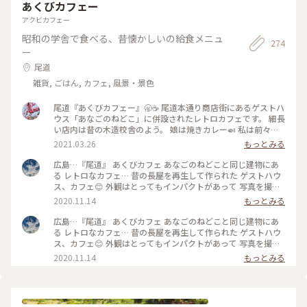
あくびカフェー
アクビカフェー
昭和の学舎で食べる、昔懐かしいの給食メニュ
274
ー
尾道
雑貨, ごはん, カフェ, 風景・景色
尾道『あくびカフェー』🥱☕️ 尾道本通り商店街にあるゲストハ
ウス「あなごのねどこ」に併設されたレトロカフェです。 細長
い店内は昔の木造校舎のよう。 娘は焼きカレー🍛 私は前々日
からカレー続きだったので、 尾道レモントーストセットにし
2021.03.26
もっとみる
ました🍋🍞 給食のようなアルミの食器でした(私は経験者です
😅)が 娘の時代はプラ食器なのでノスタルジーはないそうで
広島…『尾道』 あくびカフェ あなごのねどこと同じ建物にあ
す！ 尾道レモン🍋トーストはパンの中にレモンピールが入っ
る レトロなカフェ… 昔の長屋を再生して作られた ゲストハウ
ていて、甘酸っぱくて生クリームをぬって食べると美味しかっ
ス、カフェ😊 外観はとってもインパクトがあって 写真を撮っ
たです🍋💕 🚩にはクジがついていましたが2人ともハズレでし
たり2度見してる方が結構いました。 動くパンダ🐼 30円入れ
2020.11.14
もっとみる
た😄 奥には素敵なゲストハウスがありました。 身軽な自転車
ると動く… 店から見ていたら男の子がやるって お母さんに言
旅🚲のひとには街中で宿泊できて便利ですね。 #尾道 #尾道散
って両替をカフェでしてもらいかなり動くパンダに乗ってた‼️
広島…『尾道』 あくびカフェ あなごのねどこと同じ建物にあ
策 #ランチ #あくびカフェー #カフェ #尾道カフェ #広島カフェ
私も小さいときにこんなのやった記憶ある…🤣🤣🤣 店の中は違
る レトロなカフェ… 昔の長屋を再生して作られた ゲストハウ
#レトロカフェ #昭和レトロ #古民家カフェ #瀬戸内レモントー
う時代にタイムスリップしたかの ような感じ… なんとなく懐
ス、カフェ😊 外観はとってもインパクトがあって 写真を撮っ
スト #パン #トースト #尾道ランチ #世界のごはん #旅のごはん
かしい気持ちになりました。 メニューではなく学級日誌 カフ
たり2度見してる方が結構いました。 動くパンダ🐼 30円入れ
2020.11.14
もっとみる
#広島ごはん #あなごのねどこ #本通り商店街 #旅の思い出 #瀬
ェのスタッフさんは『日直』だそうです‼️ 旅と学校をテーマに
ると動く… 店から見ていたら男の子がやるって お母さんに言
戸内 #瀬戸内海 #広島県 #わたしの旅 #雨女 #雨女の旅 #母娘旅
したレトロ喫茶兼 交流スペースに行ってみてくださいね‼ #広
って両替をカフェでしてもらいかなり動くパンダに乗ってた‼️
#ことりっぷ尾道
島#尾道#お気に入りのカフェ #アートと建築#おすすめのお店#
私も小さいときにこんなのやった記憶ある…🤣🤣🤣 店の中は違
おしゃれ #尾道カフェ#ことりっぷ広島
う時代にタイムスリップしたかの ような感じ… なんとなく懐