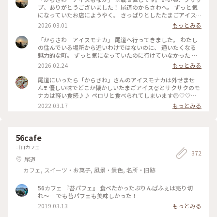
プ、ありがとうございました！ 尾道のからさわへ。 ずっと気
になっていたお店にようやく。 さっぱりとしたたまごアイス
をパリパリのもなかで挟んでありとってもおいしい！ 暖かい
2026.03.01
もっとみる
日だったので、すぐ近くの港で食べました✨ #からさわ #尾道
「からさわ アイスモナカ」 尾道へ行ってきました。 わたし
の住んでいる場所から近いわけではないのに、 通いたくなる
魅力的な町。 ずっと気になっていたのに行けていなかった か
らさわへ行ってきました。 サッパリ系のたまごアイスがおい
2026.02.24
もっとみる
しい！ もなかもパリパリ！ いつもたくさんのお客さんがおら
れますが 納得の美味しさでした♪
尾道にいったら「からさわ」さんのアイスモナカは外せませ
ん❣️ 優しい味でどこか懐かしいたまごアイス🍨とサクサクのモ
ナカは軽い食感♪♪ ペロリと食べられてしまいます😌🤍🤍🤍 #
ヒーリング旅 #広島 #尾道 #アイス
2022.03.17
もっとみる
56cafe
ゴロカフェ
372
尾道
カフェ, スイーツ・お菓子, 風景・景色, 名所・旧跡
56カフェ 『苔パフェ』 食べたかったぷりんぱふぇは売り切
れ〜… でも苔パフェも美味しかった！
2019.03.13
もっとみる