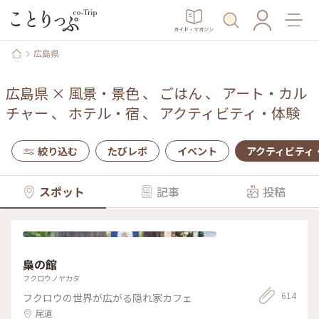
ガイド・マガジン
広島県
広島県
×
風景・景色
、
ごはん
、
アート・カル
チャー
、
ホテル・宿
、
アクティビティ・体験
絞り込む
たびレポ
イベント
アクティビティ
スポット
記事
投稿
梟の館
フクロウノヤカタ
614
フクロウの世界が広がる隠れ家カフェ
尾道