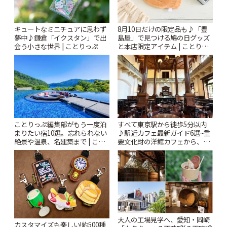
キュートなミニチュアに思わず
8月10日だけの限定品も♪「豊
夢中♪鎌倉「イクスタン」で出
島屋」で見つける鳩の日グッズ
会う小さな世界 | ことりっぷ
と本店限定アイテム | ことりっ
ぷ
ことりっぷ編集部がもう一度泊
すべて東京駅から徒歩5分以内
まりたい宿10選。忘れられない
♪駅近カフェ最新ガイド6選~重
絶景や温泉、名建築まで | こと
要文化財の洋館カフェから、改
りっぷ
札すぐのレトロ喫茶まで~ | こと
りっぷ
大人の工場見学へ、愛知・岡崎
カスタマイズも楽しい!約500種