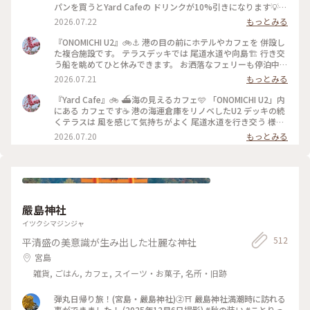
パンを買うとYard Cafeの ドリンクが10%引きになります💡😊
尾道や広島のお土産も 並んでいて いろいろ気になるものが あ
2026.07.22
もっとみる
りました💕 お洒落で美味しそうな レストランもあり 駅近で港
の素敵なスポットなので 尾道の帰りなどに寄って帰るのも お
『ONOMICHI U2』🚲⚓️ 港の目の前にホテルやカフェを 併設し
すすめです🥰 ・ ・ #ひみつの絶景 #ことりっぷ尾道 #尾道ひと
た複合施設です。 テラスデッキでは 尾道水道や向島🏗️ 行き交
り旅 #ひとり旅 #尾道U2 #ONOMICHIU2 #ButtiBakery #ベー
う船を眺めてひと休みできます。 お洒落なフェリーも停泊中
カリー #パン屋 #パン屋さん #パン #カレーパン #尾道のパン屋
⛴️ Yard Cafeのアイスコーヒーを テイクアウトして 商店街で
2026.07.21
もっとみる
さん #うちカフェ #お土産 #おみやげ #尾道 #広島 #広島県
手に入れた 「はっさく大福」🍊を ひとつつまみました😆 以前
買った「昇福亭長江」さんには 時期的に売ってなかったので
『Yard Cafe』🚲 ⛴️海の見えるカフェ🩵 「ONOMICHI U2」内
「松愛堂」さんで買いました。 多分冷凍ものだと思いますが
にある カフェです☕️ 港の海運倉庫をリノベしたU2 デッキの続
３年ぶりに食べるはっさく大福😍 ジューシーで爽やかで美味
くテラスは 風を感じて気持ちがよく 尾道水道を行き交う 様々
しかったです🧡 ・ ・ #ひみつの絶景 #美しい町 #ことりっぷ尾
な船を眺めて 冷たいアイスコーヒーで ほっとひと息🩵 尾道の
2026.07.20
もっとみる
道 #尾道ひとり旅 #ひとり旅 #尾道U2 #ONOMICHIU2
海岸沿いの お洒落でカッコいいスポットです✨ ・ ・ #ひみつ
#YardCafe #ほっとひと息 #はっさく大福 #八朔 #大福 #松愛堂
の絶景 #海の日 #海の見えるカフェ #ことりっぷ尾道 #尾道ひ
#尾道スイーツ #和スイーツ #和菓子 #おみやげ #お土産 #おみ
とり旅 #ひとり旅 #尾道U2 #ONOMICHIU2 #YardCafe #アイス
やげ図鑑 #港 #海 #船 #フェリー #尾道水道 #瀬戸内 #瀬戸内海
コーヒー #コーヒー #ほっとひと息 #尾道カフェ #カフェ #広島
#海岸通り #尾道海岸通り #海の見える町 #尾道 #向島 #広島 #
カフェ #テラスカフェ #旅のごはん #海 #瀬戸内 #瀬戸内海 #尾
広島県
道水道 #向島 #港 #船 #海の見える町 #美しい町 #尾道 #広島 #
嚴島神社
広島県
イツクシマジンジャ
512
平清盛の美意識が生み出した壮麗な神社
宮島
雑貨, ごはん, カフェ, スイーツ・お菓子, 名所・旧跡
弾丸日帰り旅！(宮島・嚴島神社)②⛩️ 嚴島神社満潮時に訪れる
事ができました！ (2025年12月6日撮影) #秋の装い #ことりっ