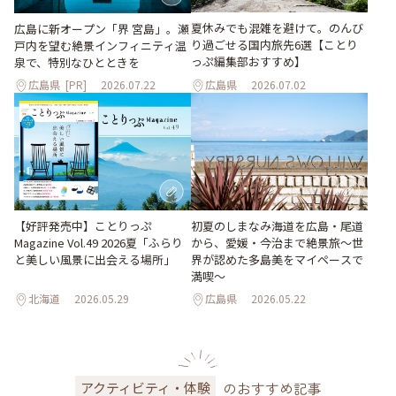
夏休みでも混雑を避けて。のんび
広島に新オープン「界 宮島」。瀬
り過ごせる国内旅先6選【ことり
戸内を望む絶景インフィニティ温
っぷ編集部おすすめ】
泉で、特別なひとときを
広島県
[PR]
2026.07.22
広島県
2026.07.02
【好評発売中】ことりっぷ
初夏のしまなみ海道を広島・尾道
Magazine Vol.49 2026夏「ふらり
から、愛媛・今治まで絶景旅〜世
と美しい風景に出会える場所」
界が認めた多島美をマイペースで
満喫〜
北海道
2026.05.29
広島県
2026.05.22
のおすすめ記事
アクティビティ・体験