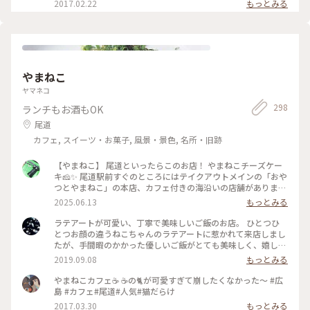
2017.02.22
もっとみる
は上がテーブルになってるのでゆっくり読書やモバイルで旅程
のチェックもできます。 お庭で小さな子供がよちよち歩いた
り、カップルでのんびり語り合ったり、サイクリストさんが休
憩されたり…ここには緩やかで穏やかな時間が流れてるようで
す。 #しまなみ海道#向島#立花食堂 #ランチ#いつかまた#尾道
#サイクリスト聖地 #「好きな人がいること」ロケ地
やまねこ
ヤマネコ
298
ランチもお酒もOK
尾道
カフェ, スイーツ・お菓子, 風景・景色, 名所・旧跡
【やまねこ】 尾道といったらこのお店！ やまねこチーズケー
キ🧀✨ 尾道駅前すぐのところにはテイクアウトメインの「おや
つとやまねこ」の本店、カフェ付きの海沿いの店舗がありま
す。 こちらのお店は商店街を進んだ先にあるレトロで素敵な空
2025.06.13
もっとみる
間なカフェ&テイクアウトの店舗🍰✨ チーズケーキだけでこの
ラインナップ！なんとなくケーキの形も猫っぽい🐈‍⬛ 店内はレ
ラテアートが可愛い、丁寧で美味しいご飯のお店。 ひとつひ
トロな内装が尾道の雰囲気によくあっていて提供されるお皿や
とつお顔の違うねこちゃんのラテアートに惹かれて来店しまし
メニュー表も可愛い🫶🐈 チーズケーキも勿論おいしい！濃厚で
たが、手間暇のかかった優しいご飯がとても美味しく、嬉しい
すが重すぎずぱくぱく食べられる味でした。 ティラミスやレ
想定外でした。 がっつりなメニューからヘルシーなメニュー
2019.09.08
もっとみる
ーズンなどフレーバー豊富で期間限定メニューもあり。 座る
まで料理の幅が広く、色々食べるために何度も通いたくなる美
席によってはチーズケーキをつくっている様子も覗くことがで
味しさです。 次はお酒の飲める時間に行きたいと思います。 #
やまねこカフェ☕️ ☕️の🐈が可愛すぎて崩したくなかった〜 #広
きます🫣 #尾道グルメ #尾道カフェ #しまなみ海道 #チーズケ
やまねこ #尾道
島 #カフェ#尾道#人気#猫だらけ
ーキ #人気店 #イートイン #テイクアウト #猫 #レトロ #フォト
2017.03.30
もっとみる
スポット #フォトジェニック #レモン #みかん