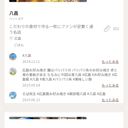
だね！」と話しかけたら、女の子「お父さんじゃない！知らな
ターのようで 商店街でも何度か出会っていました。 私たちは
いおじさん！」とまさかの回答😂 「巻き込んじゃってごめん
映らないように他のお客さんと 隅っこで待っていました。 何
八昌
ね😅」と言ったら、「楽しいからいいよ！」と女の子👧 暑い
の番組か気になったので ロープウェイのお姉さんに 誰です
中、結局千光寺まで案内してくれて見どころも教えてくれまし
か？と尋ねると、知りません と言われました💧 ❍❍❍48か地
ハッショウ
た！ : 当時も考えられないけれど、今じゃ絶対に考えられない
元のスターかと思いましたが 誰も知りませでした🤣 ・ ・ #フ
こだわりの食材で作る一枚にファンが足繁く通
ことだったな〜と思います… でも旅先でこんなに親切にしても
ァンタジーの世界 #Myことりっぷ #2度目の尾道 #千光寺ロー
252
らったことがなかったので、広島の人は優しくてあたたかいん
プウェイ #ロープウェイ #千光寺 #艮神社 #尾道水道 #尾道散策
う名店
だな〜と、心があたたかくなりました💕 女の子、その節は本
#ことりっぷ尾道 #尾道 #広島 #広島県 #瀬戸内 #海の見える町
広島
当にありがとう！ : 当時乗れなかったロープウェイ🚡 そんな思
い出を思い出しながら乗りました！ 頂上に向かうにつれ、景
ごはん
色がどんどん綺麗になる✨ 束の間の空中散歩でした😌 :
📷:2024.10.12 Sat. : #クラシカルな街 #秋の彩り #岡山広島旅
#八昌
#千光寺山ロープウェイ #尾道の町並み #いい眺め #広島 #尾道
2024.12.11
もっとみる
#尾道散歩 #milkのミルキーな毎日
広島お好み焼き 麺はパリパリの パリパリ系のお好み焼き 赤と
青の看板がある ちなみに今回は青八昌 #広島 #お好み焼き #広
島風 #八昌 #青八昌 #パリパリ系 #美味しい旅
2019.09.04
もっとみる
そば肉玉 #広島風お好み焼き #薬研堀八昌 #八昌 #広島
2019.06.22
もっとみる