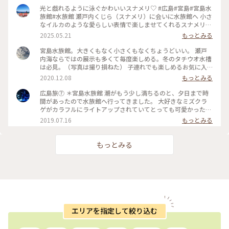
光と戯れるように泳ぐかわいいスナメリ♡ #広島#宮島#宮島水
族館#水族館 瀬戸内くじら（スナメリ）に会いに水族館へ 小さ
なイルカのような愛らしい表情で楽しませてくれるスナメリ
光降りそそぐ水の中を気持ちよさそうに泳いでいます。 子ども
2025.05.21
もっとみる
たちにも大人にも人気のスナメリ 光が筋のように降りそそぐ
水もきれいで スナメリもかわいくて観ていて飽きない光景 他
宮島水族館。大きくもなく小さくもなくちょうどいい。 瀬戸
にも、空を飛ぶように泳ぐペンギン 大迫力のトド かわいいカ
内海ならではの展示も多くて毎度楽しめる。冬のタチウオ水槽
ワウソやアシカ 美しいクラゲ水槽… お魚も、動物も演出が工
は必見。（写真は撮り損ねた） 子連れでも楽しめるお気に入
夫されていて子どもも大人も楽しめる 水族館でした。 #muuの
りの場所です。
2020.12.08
もっとみる
広島宮島岩国旅#島旅#スナメリ#ペンギン ①広島空港→🚌広島
駅→世界平和記念聖堂→RAKU山田屋 結の庵→広島城表門・ひ
広島旅⑦ ＊宮島水族館 潮がもう少し満ちるのと、夕日まで時
ろしま美術館→おりづるタワー ②🛳️宮島へ:御笠浜⛩️嚴島神社
間があったので水族館へ行ってきました。 大好きなミズクラ
→清盛神社→あせび歩道→高台展望台→大聖院→島飯 縁
ゲがカラフルにライトアップされていてとっても可愛かったで
→BACCANO🍨→豊国神社→天心閣🍋→宮島水族館🛳️→🚋大竹
す♡ 水族館の大きさは大きすぎず、人もそれほどたくさんいな
2019.07.16
もっとみる
駅 ③下瀬美術館→岩国駅→🚌錦帯橋・岩国徴古館・吉香神
かったのでゆったりと回ることができました！ #夏旅2019 #宮
社・錦雲閣・吉香公園など散策→🚌岩国駅→岩国空港✈️
島 #水族館#クラゲ
もっとみる
エリアを指定して絞り込む