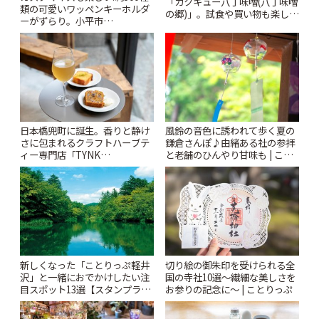
「カクキュー八丁味噌(八丁味噌
類の可愛いワッペンキーホルダ
の郷)」。試食や買い物も楽しみ
ーがずらり。小平市
♪ | ことりっぷ
「Kimamaya T&K」 | ことりっ
ぷ
風鈴の音色に誘われて歩く夏の
日本橋兜町に誕生。香りと静け
鎌倉さんぽ♪由緒ある社の参拝
さに包まれるクラフトハーブテ
と老舗のひんやり甘味も | こと
ィー専門店「TYNK
りっぷ
Kabutocho」 | ことりっぷ
新しくなった「ことりっぷ軽井
切り絵の御朱印を受けられる全
沢」と一緒におでかけしたい注
国の寺社10選〜繊細な美しさを
目スポット13選【スタンプラリ
お参りの記念に〜 | ことりっぷ
ー開催中】 | ことりっぷ