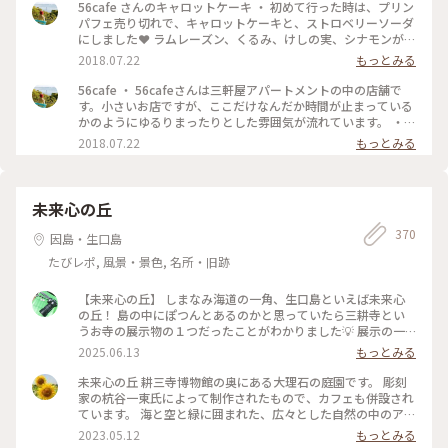
56cafe さんのキャロットケーキ ・ 初めて行った時は、プリン
パフェ売り切れで、キャロットケーキと、ストロベリーソーダ
にしました❤️ ラムレーズン、くるみ、けしの実、シナモンが入
っていて、チーズクリームが絶妙にマッチ❤️キャロットケーキ
2018.07.22
もっとみる
もかなりオススメです(≧∀≦)このケーキを食べれてよかった
✨ ・ 他にメニューはラムレーズンのチーズケーキ(お酒強め)
56cafe ・ 56cafeさんは三軒屋アパートメントの中の店舗で
や、ラム酒アイスの大人パフェもラムレーズン好きとしてはか
す。小さいお店ですが、ここだけなんだか時間が止まっている
なり気になりましたが、妊婦のため我慢しました💦 苔パフェ
かのようにゆるりまったりとした雰囲気が流れています。 ・
も人気です✨美味しそうなスイーツいっぱいで迷う事間違いな
他に、尾道レコードさんや、ほぐしサロン、卓球天狗プレイ
2018.07.22
もっとみる
しです(≧∀≦) ・ #56cafe #カフェ部 #広島県 #尾道 #ことり
場、古物屋さんなどの店舗が入ってます。 散策するのも楽しか
っぷ広島 #キャロットケーキ #わたしの街 #夏色さがし #から
ったです☺️ ・ #56cafe #カフェ部 #広島県 #尾道 #ことりっぷ
ちゃん食べ歩き広島 #スイーツ
広島 #プリンパフェ #わたしの街 #からちゃん食べ歩き広島 #
夏色さがし
未来心の丘
370
因島・生口島
たびレポ, 風景・景色, 名所・旧跡
【未来心の丘】 しまなみ海道の一角、生口島といえば未来心
の丘！ 島の中にぽつんとあるのかと思っていたら三耕寺とい
うお寺の展示物の１つだったことがわかりました💡 展示の一
番奥、階段を登った先にあります。エレベーターでスキップ
2025.06.13
もっとみる
可、登った先にはカフェや椅子もあるので休憩可能。 丘の上
にある真っ白な空間、素敵すぎる📷✨ しまなみ海道の島々も眺
未来心の丘 耕三寺博物館の奥にある大理石の庭園です。 彫刻
めることができて青空がとてもよく似合う場所でした。 #尾道
家の杭谷一東氏によって制作されたもので、カフェも併設され
#生口島 #しまなみ海道 #フォトスポット #白 #丘の上の絶景 #
ています。 海と空と緑に囲まれた、広々とした自然の中のアー
フォトジェニック
ト。 触れたり登ったり、自由に楽しめます😊 この日は曇って
2023.05.12
もっとみる
ましたが、晴れていると真っ白な大理石が眩しい程でしょうね