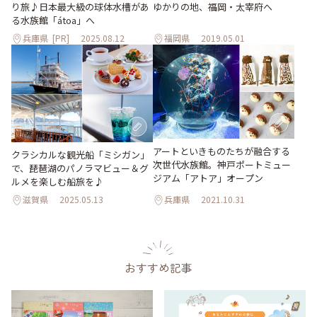
り旅♪日本最大級の球体水槽があ
ゆかりの地、福岡・太宰府へ
る水族館「átoa」へ
兵庫県
[PR]
2025.08.12
福岡県
2019.05.01
アートといきものたちが融合する
クラシカルな観光船「ミシガン」
次世代水族館。神戸ポートミュー
で、琵琶湖のパノラマビュー＆グ
ジアム「アトア」オープン
ルメを楽しむ船旅を♪
滋賀県
2025.05.13
兵庫県
2021.10.31
おすすめ記事