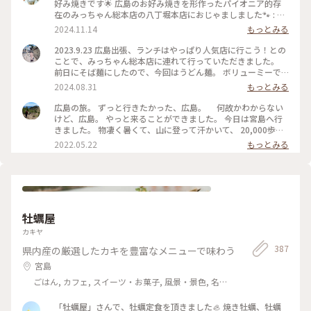
好み焼きです🌟 広島のお好み焼きを形作ったパイオニア的存
在のみっちゃん総本店の八丁堀本店におじゃましました🐾 : 翌
日の出発が早かったのと人気店ということもあり、早め早めの
2024.11.14
もっとみる
行動で18時前にはお店に到着しましたが、すでに結構な列が…
🥲 でも、夜はこのお店と決めて来たので並びました！ 回転は
2023.9.23 広島出張、ランチはやっぱり人気店に行こう！との
いいのか、50分くらいで座れました🙌 : 頼んだのはまたまた定
ことで、みっちゃん総本店に連れて行っていただきました。
番のそば肉玉子✨ 私は、麺がパリパリもっちりなお好み焼きが
前日にそば麺にしたので、今回はうどん麺。 ボリューミーで
大好きなので、このお好み焼きはドンピシャ💕 とっても美味
もちもちで食べ応え抜群でした！ #広島 #お好み焼き #みっち
2024.08.31
もっとみる
しかったです🥰 ドリンクは広島のご当地サイダーを🫧 さっぱ
ゃん
りなはっさくはソースのお供にも合いました！ ボリューミー
広島の旅。 ずっと行きたかった、広島。 何故かわからない
で残そうか迷いましたが、広島のお好み焼き大好きなので完食
けど、広島。 やっと来ることができました。 今日は宮島へ行
しました😋 また広島で本場のお好み焼き食べたいな〜✨ マヨ
きました。 物凄く暑くて、山に登って汗かいて、 20,000歩以
のキャップがカープの帽子でかわいかったです❤️ : これにて、
上歩きました。 夜ご飯は、“ここへ行こう”と決めていて、 い
2022.05.22
もっとみる
岡山広島旅3日目終了です🎵 翌日は広島の別の街を巡ります🚗
ざお店に出向いたら、行列。 諦めて次に向かったのが、こち
その街も大好きなので、わくわくしながらおやすみしました🌙
らのお店。 けれど、こちらの方が長い行列で（笑） どちらに
: 📷:2024.10.11 Fri. : #クラシカルな街 #岡山広島旅 #夜ご飯 #
しても並ぶことに。 広島に来たら、お好み焼きは外せない、
お好み焼き #広島風お好み焼き #パリパリ #もっちり #みっち
行く前から、そう考えてました。 他のお店との食べ比べをし
ゃん総本店 #美味 #広島グルメ #広島 #milkのミルキーな毎日
ていないので、 比較ができないけれど、 ボリューム満点で、
お腹いっぱい。 美味しかったですよ。 暫く、お好み焼きはい
牡蠣屋
いかな（笑） というぐらい、お腹いっぱいになりました。 ご
ちそうさまでした。 ありがとう、お好み焼き。 目的をひとつ
カキヤ
ずつこなして… 明日も楽しみます。 #Myことりっぷ #広島 #お
387
県内産の厳選したカキを豊富なメニューで味わう
好み焼き #ごはん
宮島
ごはん, カフェ, スイーツ・お菓子, 風景・景色, 名
所・旧跡, おみやげ
「牡蠣屋」さんで、牡蠣定食を頂きました🦪 焼き牡蠣、牡蠣