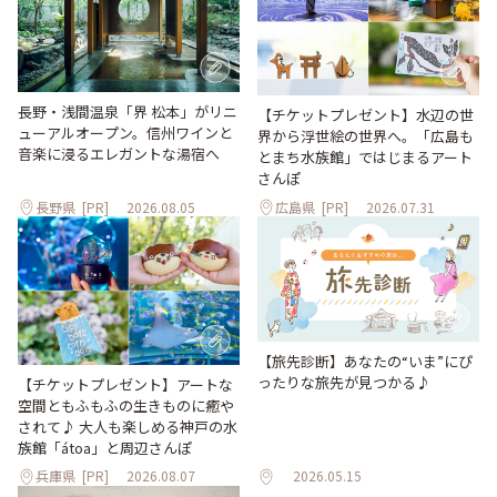
長野・浅間温泉「界 松本」がリニ
【チケットプレゼント】水辺の世
ューアルオープン。信州ワインと
界から浮世絵の世界へ。「広島も
音楽に浸るエレガントな湯宿へ
とまち水族館」ではじまるアート
さんぽ
長野県
[PR]
2026.08.05
広島県
[PR]
2026.07.31
【旅先診断】あなたの“いま”にぴ
ったりな旅先が見つかる♪
【チケットプレゼント】アートな
空間ともふもふの生きものに癒や
されて♪ 大人も楽しめる神戸の水
族館「átoa」と周辺さんぽ
兵庫県
[PR]
2026.08.07
2026.05.15