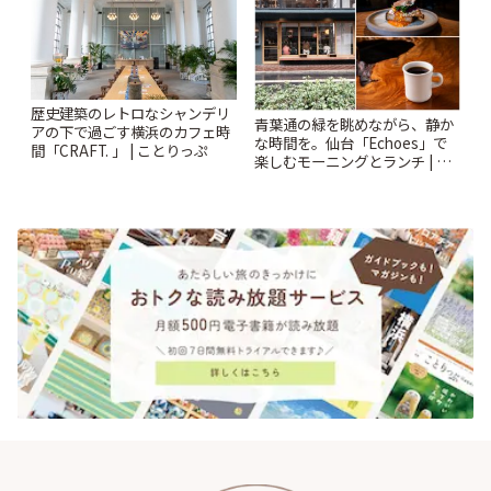
歴史建築のレトロなシャンデリ
青葉通の緑を眺めながら、静か
アの下で過ごす横浜のカフェ時
な時間を。仙台「Echoes」で
間「CRAFT. 」 | ことりっぷ
楽しむモーニングとランチ | こ
とりっぷ