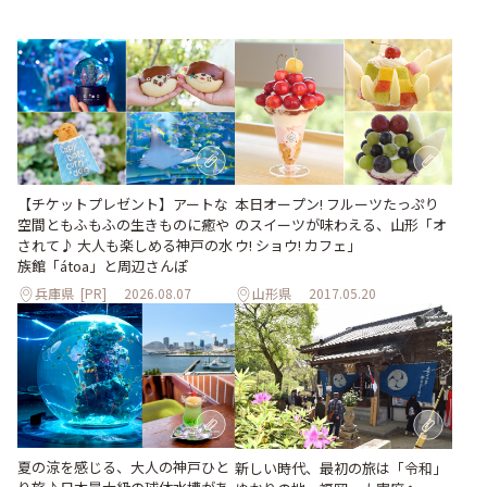
【チケットプレゼント】アートな
本日オープン! フルーツたっぷり
空間ともふもふの生きものに癒や
のスイーツが味わえる、山形「オ
されて♪ 大人も楽しめる神戸の水
ウ! ショウ! カフェ」
族館「átoa」と周辺さんぽ
兵庫県
[PR]
2026.08.07
山形県
2017.05.20
夏の涼を感じる、大人の神戸ひと
新しい時代、最初の旅は「令和」