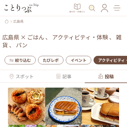
ガイド・マガジン
広島県
広島県
×
ごはん
、
アクティビティ・体験
、
雑
貨
、
パン
絞り込む
たびレポ
イベント
アクティビティ
スポット
記事
投稿