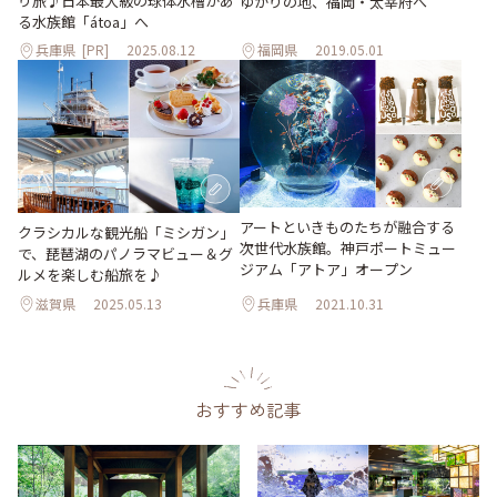
り旅♪日本最大級の球体水槽があ
ゆかりの地、福岡・太宰府へ
る水族館「átoa」へ
兵庫県
[PR]
2025.08.12
福岡県
2019.05.01
アートといきものたちが融合する
クラシカルな観光船「ミシガン」
次世代水族館。神戸ポートミュー
で、琵琶湖のパノラマビュー＆グ
ジアム「アトア」オープン
ルメを楽しむ船旅を♪
滋賀県
2025.05.13
兵庫県
2021.10.31
おすすめ記事