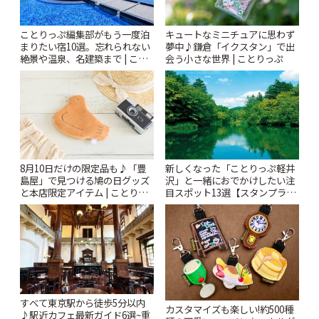
ことりっぷ編集部がもう一度泊
キュートなミニチュアに思わず
まりたい宿10選。忘れられない
夢中♪鎌倉「イクスタン」で出
絶景や温泉、名建築まで | こと
会う小さな世界 | ことりっぷ
りっぷ
8月10日だけの限定品も♪「豊
新しくなった「ことりっぷ軽井
島屋」で見つける鳩の日グッズ
沢」と一緒におでかけしたい注
と本店限定アイテム | ことりっ
目スポット13選【スタンプラリ
ぷ
ー開催中】 | ことりっぷ
すべて東京駅から徒歩5分以内
カスタマイズも楽しい!約500種
♪駅近カフェ最新ガイド6選~重