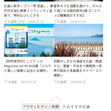
夏休みでも混雑を避けて。のんび
広島に新オープン「界 宮島」。瀬
り過ごせる国内旅先6選【ことり
戸内を望む絶景インフィニティ温
っぷ編集部おすすめ】
泉で、特別なひとときを
広島県
[PR]
2026.07.22
広島県
2026.07.02
【好評発売中】ことりっぷ
初夏のしまなみ海道を広島・尾道
Magazine Vol.49 2026夏「ふらり
から、愛媛・今治まで絶景旅〜世
と美しい風景に出会える場所」
界が認めた多島美をマイペースで
満喫〜
北海道
2026.05.29
広島県
2026.05.22
のおすすめ記事
アクティビティ・体験