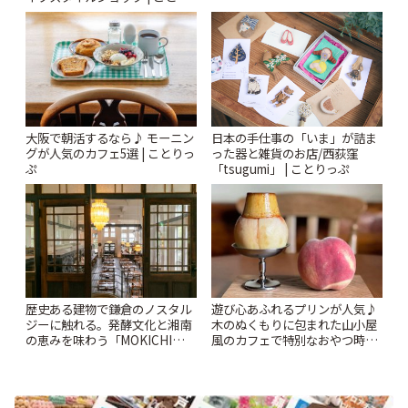
っぷ
大阪で朝活するなら♪ モーニン
日本の手仕事の「いま」が詰ま
グが人気のカフェ5選 | ことりっ
った器と雑貨のお店/西荻窪
ぷ
「tsugumi」 | ことりっぷ
歴史ある建物で鎌倉のノスタル
遊び心あふれるプリンが人気♪
ジーに触れる。発酵文化と湘南
木のぬくもりに包まれた山小屋
の恵みを味わう「MOKICHI
風のカフェで特別なおやつ時間
KAMAKURA」 | ことりっぷ
を/ 町田「beans farm」 | こと
りっぷ