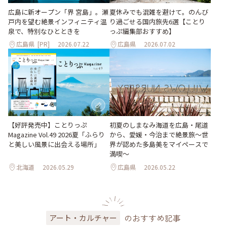
夏休みでも混雑を避けて。のんび
広島に新オープン「界 宮島」。瀬
り過ごせる国内旅先6選【ことり
戸内を望む絶景インフィニティ温
っぷ編集部おすすめ】
泉で、特別なひとときを
広島県
[PR]
2026.07.22
広島県
2026.07.02
【好評発売中】ことりっぷ
初夏のしまなみ海道を広島・尾道
Magazine Vol.49 2026夏「ふらり
から、愛媛・今治まで絶景旅〜世
と美しい風景に出会える場所」
界が認めた多島美をマイペースで
満喫〜
北海道
2026.05.29
広島県
2026.05.22
のおすすめ記事
アート・カルチャー