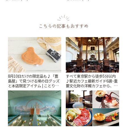
こちらの記事もおすすめ
8月10日だけの限定品も♪「豊
すべて東京駅から徒歩5分以内
島屋」で見つける鳩の日グッズ
♪駅近カフェ最新ガイド6選~重
と本店限定アイテム | ことりっ
要文化財の洋館カフェから、改
ぷ
札すぐのレトロ喫茶まで~ | こと
りっぷ