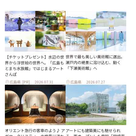
世界で最も美しい美術館に選出。
【チケットプレゼント】水辺の世
瀬戸内の絶景に溶け込む、動く
界から浮世絵の世界へ。「広島も
「下瀬美術館」へ
とまち水族館」ではじまるアート
さんぽ
広島県
[PR]
2026.07.31
広島県
2026.07.27
オリエント急行の客車のよう♪ ア
アートにも建築美にも魅せられ