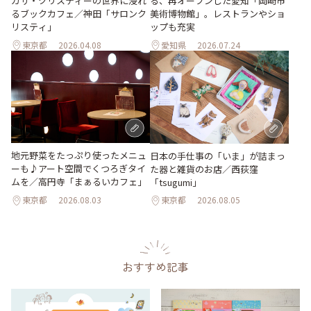
ガサ・クリスティーの世界に浸れ
る、再オープンした愛知「岡崎市
るブックカフェ／神田「サロンク
美術博物館」。レストランやショ
リスティ」
ップも充実
東京都
2026.04.08
愛知県
2026.07.24
地元野菜をたっぷり使ったメニュ
日本の手仕事の「いま」が詰まっ
ーも♪アート空間でくつろぎタイ
た器と雑貨のお店／西荻窪
ムを／高円寺「まぁるいカフェ」
「tsugumi」
東京都
2026.08.03
東京都
2026.08.05
おすすめ記事