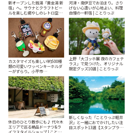
新オープンした銭湯「黄金湯 新
河津・南伊豆でお泊まり。さり
宿」へ。サウナとクラフトビー
げない心遣いが心地よい、料理
ルを楽しむ癒やしのレトロ空間
自慢の一軒宿 | ことりっぷ
| ことりっぷ
上野「大ゴッホ展 夜のカフェテ
カスタマイズも楽しい!約500種
ラス」で見つけた、オリジナル
類の可愛いワッペンキーホルダ
限定グッズ10選 | ことりっぷ
ーがずらり。小平市
「Kimamaya T&K」 | ことりっ
ぷ
新しくなった「ことりっぷ軽井
休日のひとり散歩にも♪ 代々木
沢」と一緒におでかけしたい注
エリアで巡る絶品ドーナツ&ラ
目スポット13選【スタンプラリ
イフスタイルショップ | ことり
ー開催中】 | ことりっぷ