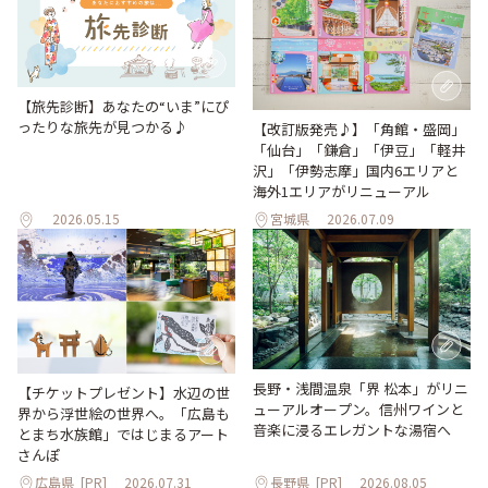
【旅先診断】あなたの“いま”にぴ
ったりな旅先が見つかる♪
【改訂版発売♪】「角館・盛岡」
「仙台」「鎌倉」「伊豆」「軽井
沢」「伊勢志摩」国内6エリアと
海外1エリアがリニューアル
2026.05.15
宮城県
2026.07.09
長野・浅間温泉「界 松本」がリニ
【チケットプレゼント】水辺の世
ューアルオープン。信州ワインと
界から浮世絵の世界へ。「広島も
音楽に浸るエレガントな湯宿へ
とまち水族館」ではじまるアート
さんぽ
広島県
[PR]
2026.07.31
長野県
[PR]
2026.08.05