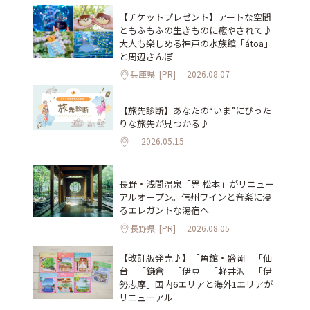
【チケットプレゼント】アートな空間
ともふもふの生きものに癒やされて♪
大人も楽しめる神戸の水族館「átoa」
と周辺さんぽ
兵庫県
[PR]
2026.08.07
【旅先診断】あなたの“いま”にぴった
りな旅先が見つかる♪
2026.05.15
長野・浅間温泉「界 松本」がリニュー
アルオープン。信州ワインと音楽に浸
るエレガントな湯宿へ
長野県
[PR]
2026.08.05
【改訂版発売♪】「角館・盛岡」「仙
台」「鎌倉」「伊豆」「軽井沢」「伊
勢志摩」国内6エリアと海外1エリアが
リニューアル