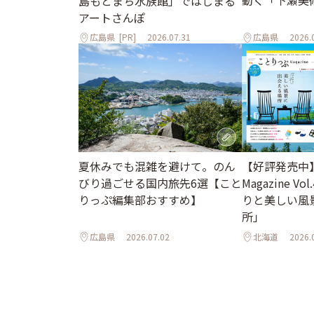
島もとまち水族館」ではじまる
アートさんぽ
広島県
[PR]
2026.07.31
広島県
2026.
夏休みでも混雑を避けて。のん
【好評発売中
びり過ごせる国内旅先6選【こと
Magazine Vo
りっぷ編集部おすすめ】
りと美しい風
所」
広島県
2026.07.02
北海道
2026.