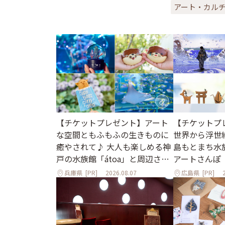
アート・カル
【チケットプレゼント】アート
【チケットプ
な空間ともふもふの生きものに
世界から浮世
癒やされて♪ 大人も楽しめる神
島もとまち水
戸の水族館「átoa」と周辺さん
アートさんぽ
ぽ
兵庫県
[PR]
2026.08.07
広島県
[PR]