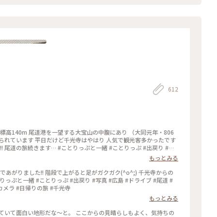
#岡山広島旅 #スイーツ #プリン #尾道プリン #かわいい #美味 #広島 #尾道 #
612
標高140m 尾道港を一望する大宝山の中腹にあり （大同元年・806
人気で観光客多かったです
 #写
真 #一眼レフカメラ #canon #canoneoskissx9 #広島 #お出かけ #ドライブ #尾道 #日帰りの旅
もっとみる
あがりました!! 階段で上がると足がガクガク(^o^;) 千光寺からの
#一眼レフカメラ #日帰りの旅 #千光寺
もっとみる
ていて面白い地形だな〜と。 ここからの見晴らしもよく、気持ちの