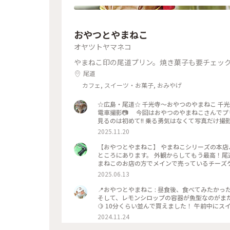
おやつとやまねこ
オヤツトヤマネコ
やまねこ印の尾道プリン。焼き菓子も要チェッ
尾道
カフェ, スイーツ・お菓子, おみやげ
☆広島・尾道☆ 千光寺〜おやつのやまねこ 千
電車撮影📷 今回はおやつのやまねこさんでプ
見るのは初めて!! 乗る勇気はなくて写真だけ撮影しました📷 #ことりっぷと一緒 #ことりっぷ 
2025.11.20
【おやつとやまねこ】 やまねこシリーズの本店、尾道ぷりんを中心におやつを販売中🍮✨ 尾道駅から歩いてすぐの
ところにあります。 外観からしてもう最高！尾
まねこのお店の方でメインで売っているチーズケ
ロなベンチがあるのでテイクアウトしてすぐに楽しむのも非常にあり！ #尾道グル
2025.06.13
フォトジェニック #プリン #アメリカンクッキー 
📍おやつとやまねこ : 昼食後、食べてみたかっ
そして、レモンシロップの容器が魚型なのがま
🍋 10分くらい並んで買えました！ 午前中に
した😊 : 行きたいところにも行けて、食べた
2024.11.24
ったですが、この日は岡山市内に宿泊だったのでま