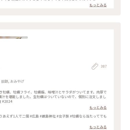
道 #Myことりっぷ #尾道#ハートドーナツ#とうふドーナツ#ドーナツ#食べ歩き#広島
もっとみる
387
う
・旧跡, おみやげ
焼き牡蠣、牡蠣フライ、牡蠣飯、味噌汁とサラダがついてます。肉厚で
蠣汁を堪能しました。生牡蠣はついていないので、個別に注文しまし
#2024
もっとみる
あえず1人で二個 #広島 #厳島神社 #女子旅 #牡蠣なら当たってでも
もっとみる