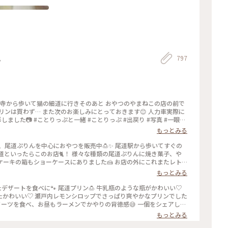
797
ク
光寺から歩いて猫の細道に行きそのあと おやつのやまねこの店の前で
リンは買わず… また次のお楽しみにとっておきます😊 人力車実際に
#出戻り #写真 #一眼レ
フカメラ #canon #canoneoskissx9 #広島 #お出かけ #ドライブ #尾道 #日帰りの旅
もっとみる
道といったらこのお店🐈！ 様々な種類の尾道ぷりんに焼き菓子、や
ーキの箱もショーケースにありました🍰 お店の外にこれまたレト
メ #尾道プリン #人気店 #レトロ #
もっとみる
#チーズケーキ #食べ歩き #猫
たデザートを食べに🐾 尾道プリン🍮 牛乳瓶のような瓶がかわいい♡
たかわいい♡ 瀬戸内レモンシロップでさっぱり爽やかなプリンでした
スイーツを食べ、お昼もラーメンでかやりの背徳感😅 一個をシェアしま
いものも食べられた🎵 尾道観光も大満足です！ まだまだお散歩したか
もっとみる
たまた大移動🚗 またいつか広島に戻ってきたいな✨ :