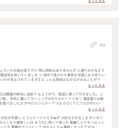
もっとみる
428
もっとみる
尾道街ブラ🚶‍♀️ #夕やけカフェドーナツ🍩 #ハッサクスカッシュ🍊
日は姫路の娘宅に泊めて もらうので、尾道に寄って行きました。 2
とり旅。 早めに着いてモーニングがわりのドーナツを♡ 海岸通りは綺
を食べました♬ 夕やけカフェドーナツは 小さくてとてもかわいいお
れた ハートの形のドーナツは ふんわりと優しい食感と甘さです。 い
もっとみる
りです。 今回は海岸通りもゆっくり散策できました。 ・ ・ #ファ
散策 #旅のごはん #尾道 #広島 #広島県 #瀬戸内 #瀬戸内海 #海の見
ってる 黒糖がカリッとして めちゃくちゃ美味しかったです🤤