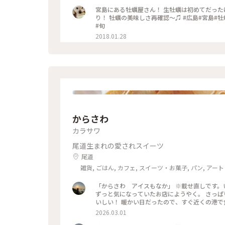
宮島にある牡蠣屋さん！ 生牡蠣は初めてだった
り！ 牡蠣の美味しさ再確認〜♫ #広島#宮島#牡蠣屋#生牡蠣やばい#焼き牡蠣もやばい#お金いくらあっても足りない
#旬
2018.01.28
からさわ
カラサワ
尾道生まれの愛されスイーツ
尾道
雑貨, ごはん, カフェ, スイーツ・お菓子, パン, ア
名所・旧跡, ホテル・宿, おみやげ
「からさわ アイスもなか」 ※載せ直しです。いいね、クリップ、ありがとうございました！ 尾道のからさわへ。
ずっと気になっていたお店にようやく。 さっぱりとしたたまごアイスをパリパリのもなかで挟んでありとってもお
2026.03.01