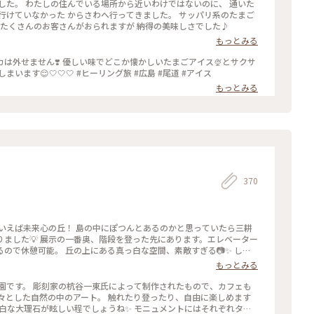
した。 わたしの住んでいる場所から近いわけではないのに、 通いた
もたくさんのお客さんがおられますが 納得の美味しさでした♪
もっとみる
は外せません❣️ 優しい味でどこか懐かしいたまごアイス🍨とサクサ
ます😌🤍🤍🤍 #ヒーリング旅 #広島 #尾道 #アイス
もっとみる
370
ました💡 展示の一番奥、階段を登った先にあります。エレベーター
ので休憩可能。 丘の上にある真っ白な空間、素敵すぎる📷✨ しま
#尾道 #生口島 #しまなみ海道 #フォト
もっとみる
園です。 彫刻家の杭谷一東氏によって制作されたもので、カフェも
々とした自然の中のアート。 触れたり登ったり、自由に楽しめます
っ白な大理石が眩しい程でしょうね✨ モニュメントにはそれぞれタイ