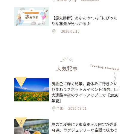
【旅先診断】あなたの“いま”にぴった
りな旅先が見つかる♪
2026.05.15
人気記事
1
黄金色に輝く絶景。夏休みに行きたい
ひまわりスポット＆イベント15選。巨
大迷路や夜のライトアップまで【2026
年夏】
全国
2026.08.01
2
夏のご褒美に♪東京ホテル限定かき氷
41選。ラグジュアリーな空間で味わう