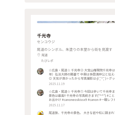
📷:2024.10.12 Sat. : #クラシカルな街 
尾道散歩 #milkのミルキーな毎日
千光寺
センコウジ
尾道のシンボル、朱塗りの本堂から街を見渡す
尾道
たびレポ
☆広島・尾道☆ 千光寺➁ 大宝山権現院千光寺は
年）弘法大師の開基で 中興は多田満仲公と伝えられています 平日だけど千光寺はやはり 
😊 天気が良かったから写真撮影はദ്ദി ˉ͈̀꒳ˉ͈́ )✧グッ!! 尾道の旅続きます… #ことりっぷと一緒 #ことりっぷ #出戻り
2025.11.19
☆広島・尾道☆ 千光寺➀ 今回は歩いて千光寺まで
景色は最高!! 千光寺の写真続きます(*^^*) #ことりっぷと一緒 #ことりっぷ #出戻り #写真 #広島 #ドライブ #尾道 #
お出かけ #canoneoskissx9 #canon 
2025.11.17
尾道旅、千光寺の景色。 大きな岩や松に囲まれ