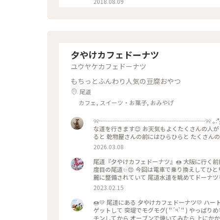
2018.08.09
夕やけカフェドーナツ
ユウヤケカフェドーナツ
もちっとふんわり人気の豆腐おやつ
尾道
カフェ, スイーツ・お菓子, おみやげ
୨୧┈┈┈┈┈┈┈┈┈┈┈┈┈┈┈┈┈┈୨୧ ｡:°ஐ.ランチの後は街ブラ🚶‍♀️ 特に目的はありませんが 人通りの少なそう
な道を行きます😊 お天気もよくたくさんの人が 商店街を歩いていました ※ 途中で見かけた景色を写真におさめてい
ると 乾物屋さんの前にはひらひらと たくさんのいかが吊るされています🦑🦑 こんな景色はなかなかみることができ
ませんね ※ 海沿いの道では犬のお散歩されている方も🐕 ͗ ͗ ͗ ※ たどりついたのは小さなドーナツ屋さん🍩 残念ながら
2026.03.08
食べたいドーナツは売り切れでしたが 瀬戸内らしい美味しいドリンクを 友達といただきました🍊❣️❁⃘*.ﾟ * * #私のこ
とりっぷ旅#私の旅行記#開運旅 #尾道#尾道商店街#
尾道『夕やけカフェドーナツ』🍩 大阪に行く前
度目の尾道✨😍 今回は電車で乗り換えしてひ
麗に整備されていて 尾道水道を眺めてドーナツ
店でした。 おとうふと国産の安心な素材で作ら
2023.02.15
ろいろなフレーバーもあって 散策のお供にぴった
ンタジーの世界 #Myことりっぷ #夕やけドーナツ #夕やけカフェドーナツ #ドーナツ #尾道海岸通り #尾道カフェ #尾
🍩💛 尾道にある 夕やけカフェドーナツ💛 ハートの形が可愛い とうふドーナツです🍩💕 大好きなきなこを ギリギリ
道スイーツ #ことりっぷ尾道 #2度目の尾道 #尾道
ゲットして 突堤でモグモグ( "´༥`" ) やっぱりめちゃくちゃ美味しい😋 おうちに持って帰った 黒糖とシナモンは レン
える町 #海の見えるカフェ
チンしてから オーブンで焼いてみたら 上にかか