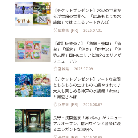
【チケットプレゼント】水辺の世界か
ら浮世絵の世界へ。「広島もとまち水
族館」ではじまるアートさんぽ
広島県
[PR]
2026.07.31
【改訂版発売♪】「角館・盛岡」「仙
台」「鎌倉」「伊豆」「軽井沢」「伊
勢志摩」国内6エリアと海外1エリアが
リニューアル
宮城県
2026.07.09
【チケットプレゼント】アートな空間
ともふもふの生きものに癒やされて♪
大人も楽しめる神戸の水族館「átoa」
と周辺さんぽ
兵庫県
[PR]
2026.08.07
長野・浅間温泉「界 松本」がリニュー
アルオープン。信州ワインと音楽に浸
るエレガントな湯宿へ
長野県
[PR]
2026.08.05