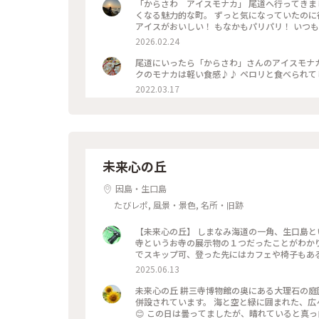
「からさわ アイスモナカ」 尾道へ行ってきま
くなる魅力的な町。 ずっと気になっていたのに行けていなかった からさわへ行ってきました。 サッパリ系のたまご
アイスがおいしい！ もなかもパリパリ！ いつ
2026.02.24
尾道にいったら「からさわ」さんのアイスモナカ
クのモナカは軽い食感♪♪ ペロリと食べられてしまい
2022.03.17
未来心の丘
因島・生口島
たびレポ, 風景・景色, 名所・旧跡
【未来心の丘】 しまなみ海道の一角、生口島といえば未来心の丘！ 島の中にぽつんとあるのかと思っていたら三耕
寺というお寺の展示物の１つだったことがわかり
でスキップ可、登った先にはカフェや椅子もある
なみ海道の島々も眺めることができて青空がとてもよく似合う場所でした。 
2025.06.13
スポット #白 #丘の上の絶景 #フォトジェニック
未来心の丘 耕三寺博物館の奥にある大理石の庭
併設されています。 海と空と緑に囲まれた、広
😊 この日は曇ってましたが、晴れていると真