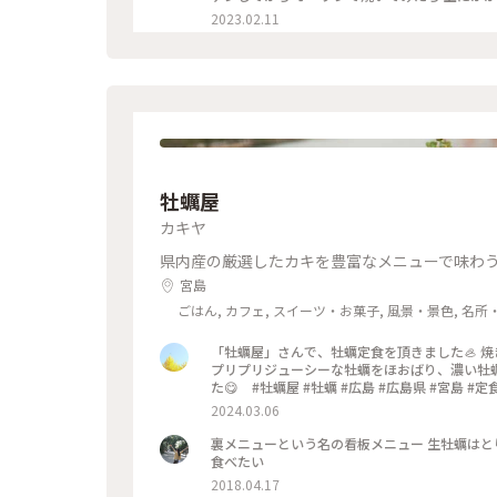
2023.02.09 尾
2023.02.11
牡蠣屋
カキヤ
県内産の厳選したカキを豊富なメニューで味わ
宮島
ごはん, カフェ, スイーツ・お菓子, 風景・景色, 名所
「牡蠣屋」さんで、牡蠣定食を頂きました🦪 
プリプリジューシーな牡蠣をほおばり、濃い牡
た😋 #牡蠣屋 #牡蠣 #広島 #広島県 #宮島 #定食 
2024.03.06
裏メニューという名の看板メニュー 生牡蠣はとり
食べたい
2018.04.17