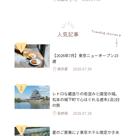
人気記事
1
【2026年7月】東京ニューオープン23
選
東京都
2026.07.30
2
レトロな蔵造りの街並みと国宝の城。
松本の城下町で心ほぐれる週末1泊2日
の旅
長野県
2026.07.28
3
夏のご褒美に♪東京ホテル限定かき氷