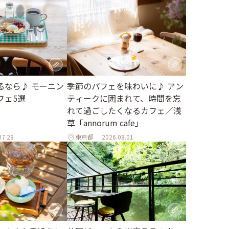
季節のパフェを味わいに♪ アン
るなら♪ モーニン
ティークに囲まれて、時間を忘
フェ5選
れて過ごしたくなるカフェ／浅
草「annorum cafe」
07.28
東京都
2026.08.01