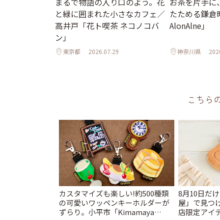
まるで物語の入り口のよう。花
お茶を片手に
と緑に囲まれた小さなカフェ／
たためる鎌倉時間
高井戸「花ト喫茶 ネコノコバ
AlonAlne」
ン」
東京都
2026.07.29
神奈川県
202
こちら
カスタマイズも楽しい!約500種類
8月10日だ
の可愛いワッペンキーホルダーが
屋」で見つ
ずらり。小平市「Kimamaya
店限定アイテ