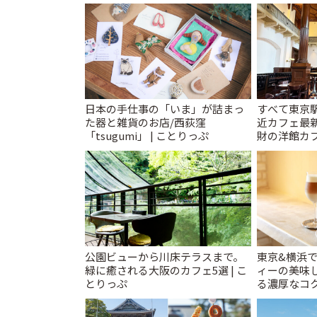
T&K」 | ことりっぷ
日本の手仕事の「いま」が詰まっ
すべて東京
た器と雑貨のお店/西荻窪
近カフェ最新
「tsugumi」 | ことりっぷ
財の洋館カ
レトロ喫茶ま
公園ビューから川床テラスまで。
東京&横浜
緑に癒される大阪のカフェ5選 | こ
ィーの美味し
とりっぷ
る濃厚なコ
ティータイム