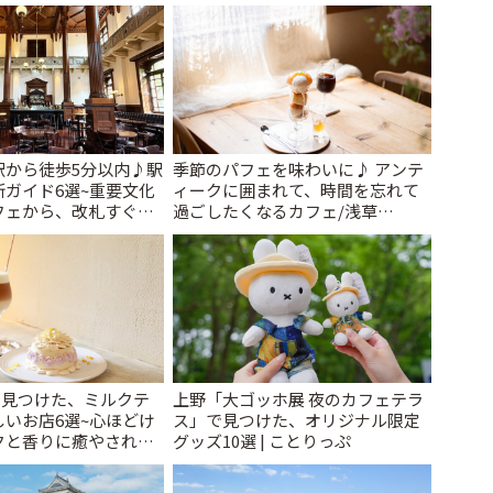
催中】 | ことりっぷ
駅から徒歩5分以内♪駅
季節のパフェを味わいに♪ アンテ
ガイド6選~重要文化
ィークに囲まれて、時間を忘れて
フェから、改札すぐの
過ごしたくなるカフェ/浅草
で~ | ことりっぷ
「annorum cafe」 | ことりっぷ
で見つけた、ミルクテ
上野「大ゴッホ展 夜のカフェテラ
いお店6選~心ほどけ
ス」で見つけた、オリジナル限定
クと香りに癒やされる
グッズ10選 | ことりっぷ
~ | ことりっぷ