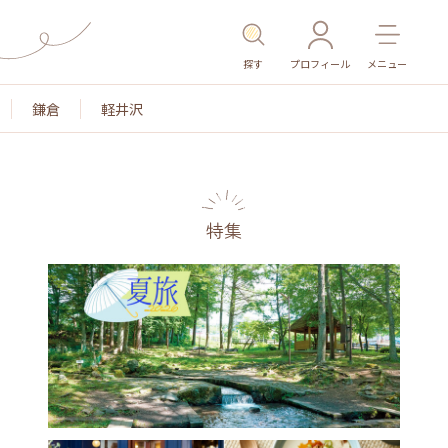
探す
プロフィール
メニュー
鎌倉
軽井沢
特集
名所・旧跡
温泉・スパ
その他施設
ごはん
カ