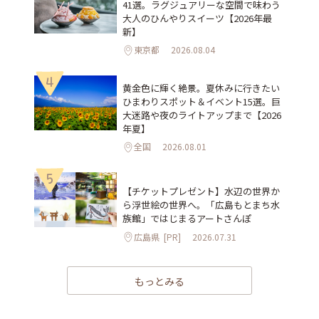
41選。ラグジュアリーな空間で味わう
大人のひんやりスイーツ【2026年最
新】
東京都
2026.08.04
4
黄金色に輝く絶景。夏休みに行きたい
ひまわりスポット＆イベント15選。巨
大迷路や夜のライトアップまで【2026
年夏】
全国
2026.08.01
5
【チケットプレゼント】水辺の世界か
ら浮世絵の世界へ。「広島もとまち水
族館」ではじまるアートさんぽ
広島県
[PR]
2026.07.31
もっとみる