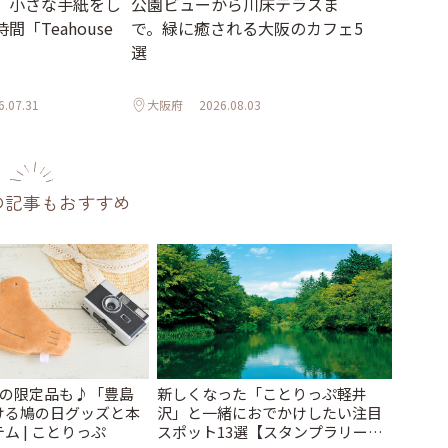
、小さな手紙をし
公園ビューから川床テラスま
「Teahouse
で。緑に癒される大阪のカフェ5
選
6.07.31
大阪府
2026.08.03
の記事もおすすめ
けの限定品も♪「豊島
新しくなった「ことりっぷ軽井
ける鳩の日グッズと本
沢」と一緒におでかけしたい注目
ム | ことりっぷ
スポット13選【スタンプラリー開