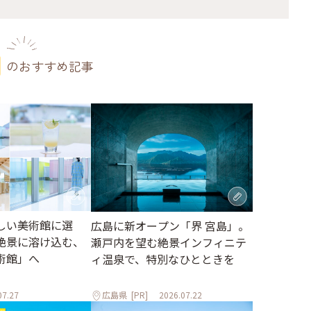
のおすすめ記事
しい美術館に選
広島に新オープン「界 宮島」。
絶景に溶け込む、
瀬戸内を望む絶景インフィニテ
術館」へ
ィ温泉で、特別なひとときを
07.27
広島県
[PR]
2026.07.22