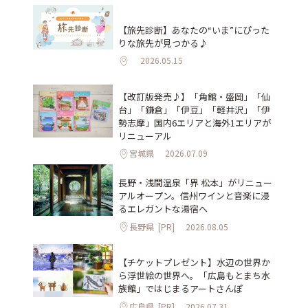
【旅先診断】あなたの“いま”にぴった
りな旅先が見つかる♪
2026.05.15
【改訂版発売♪】「角館・盛岡」「仙
台」「鎌倉」「伊豆」「軽井沢」「伊
勢志摩」国内6エリアと海外1エリアが
リニューアル
宮城県
2026.07.09
長野・浅間温泉「界 松本」がリニュー
アルオープン。信州ワインと音楽に浸
るエレガントな湯宿へ
長野県
[PR]
2026.08.05
【チケットプレゼント】水辺の世界か
ら浮世絵の世界へ。「広島もとまち水
族館」ではじまるアートさんぽ
広島県
[PR]
2026.07.31