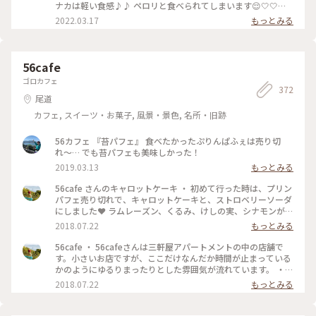
ナカは軽い食感♪♪ ペロリと食べられてしまいます😌🤍🤍🤍 #
ヒーリング旅 #広島 #尾道 #アイス
2022.03.17
もっとみる
56cafe
ゴロカフェ
372
尾道
カフェ, スイーツ・お菓子, 風景・景色, 名所・旧跡
56カフェ 『苔パフェ』 食べたかったぷりんぱふぇは売り切
れ〜… でも苔パフェも美味しかった！
2019.03.13
もっとみる
56cafe さんのキャロットケーキ ・ 初めて行った時は、プリン
パフェ売り切れで、キャロットケーキと、ストロベリーソーダ
にしました❤️ ラムレーズン、くるみ、けしの実、シナモンが入
っていて、チーズクリームが絶妙にマッチ❤️キャロットケーキ
2018.07.22
もっとみる
もかなりオススメです(≧∀≦)このケーキを食べれてよかった
✨ ・ 他にメニューはラムレーズンのチーズケーキ(お酒強め)
56cafe ・ 56cafeさんは三軒屋アパートメントの中の店舗で
や、ラム酒アイスの大人パフェもラムレーズン好きとしてはか
す。小さいお店ですが、ここだけなんだか時間が止まっている
なり気になりましたが、妊婦のため我慢しました💦 苔パフェ
かのようにゆるりまったりとした雰囲気が流れています。 ・
も人気です✨美味しそうなスイーツいっぱいで迷う事間違いな
他に、尾道レコードさんや、ほぐしサロン、卓球天狗プレイ
2018.07.22
もっとみる
しです(≧∀≦) ・ #56cafe #カフェ部 #広島県 #尾道 #ことり
場、古物屋さんなどの店舗が入ってます。 散策するのも楽しか
っぷ広島 #キャロットケーキ #わたしの街 #夏色さがし #から
ったです☺️ ・ #56cafe #カフェ部 #広島県 #尾道 #ことりっぷ
ちゃん食べ歩き広島 #スイーツ
広島 #プリンパフェ #わたしの街 #からちゃん食べ歩き広島 #