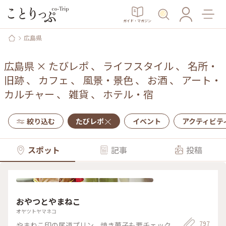
ガイド・マガジン
広島県
広島県
×
たびレポ
、
ライフスタイル
、
名所・
旧跡
、
カフェ
、
風景・景色
、
お酒
、
アート・
カルチャー
、
雑貨
、
ホテル・宿
絞り込む
たびレポ
イベント
アクティビテ
スポット
記事
投稿
おやつとやまねこ
オヤツトヤマネコ
797
やまねこ印の尾道プリン。焼き菓子も要チェック