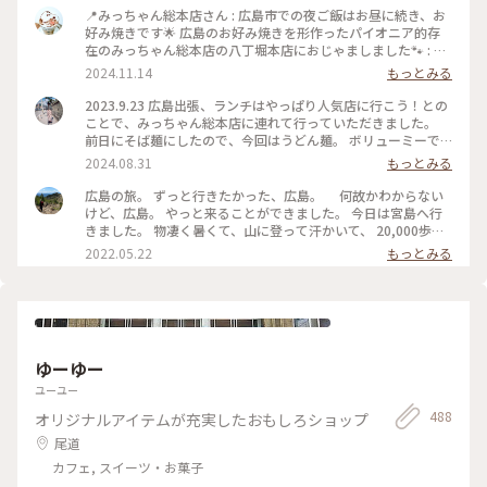
📍みっちゃん総本店さん : 広島市での夜ご飯はお昼に続き、お
好み焼きです🌟 広島のお好み焼きを形作ったパイオニア的存
在のみっちゃん総本店の八丁堀本店におじゃましました🐾 : 翌
日の出発が早かったのと人気店ということもあり、早め早めの
2024.11.14
もっとみる
行動で18時前にはお店に到着しましたが、すでに結構な列が…
🥲 でも、夜はこのお店と決めて来たので並びました！ 回転は
2023.9.23 広島出張、ランチはやっぱり人気店に行こう！との
いいのか、50分くらいで座れました🙌 : 頼んだのはまたまた定
ことで、みっちゃん総本店に連れて行っていただきました。
番のそば肉玉子✨ 私は、麺がパリパリもっちりなお好み焼きが
前日にそば麺にしたので、今回はうどん麺。 ボリューミーで
大好きなので、このお好み焼きはドンピシャ💕 とっても美味
もちもちで食べ応え抜群でした！ #広島 #お好み焼き #みっち
2024.08.31
もっとみる
しかったです🥰 ドリンクは広島のご当地サイダーを🫧 さっぱ
ゃん
りなはっさくはソースのお供にも合いました！ ボリューミー
広島の旅。 ずっと行きたかった、広島。 何故かわからない
で残そうか迷いましたが、広島のお好み焼き大好きなので完食
けど、広島。 やっと来ることができました。 今日は宮島へ行
しました😋 また広島で本場のお好み焼き食べたいな〜✨ マヨ
きました。 物凄く暑くて、山に登って汗かいて、 20,000歩以
のキャップがカープの帽子でかわいかったです❤️ : これにて、
上歩きました。 夜ご飯は、“ここへ行こう”と決めていて、 い
2022.05.22
もっとみる
岡山広島旅3日目終了です🎵 翌日は広島の別の街を巡ります🚗
ざお店に出向いたら、行列。 諦めて次に向かったのが、こち
その街も大好きなので、わくわくしながらおやすみしました🌙
らのお店。 けれど、こちらの方が長い行列で（笑） どちらに
: 📷:2024.10.11 Fri. : #クラシカルな街 #岡山広島旅 #夜ご飯 #
しても並ぶことに。 広島に来たら、お好み焼きは外せない、
お好み焼き #広島風お好み焼き #パリパリ #もっちり #みっち
行く前から、そう考えてました。 他のお店との食べ比べをし
ゃん総本店 #美味 #広島グルメ #広島 #milkのミルキーな毎日
ていないので、 比較ができないけれど、 ボリューム満点で、
お腹いっぱい。 美味しかったですよ。 暫く、お好み焼きはい
ゆーゆー
いかな（笑） というぐらい、お腹いっぱいになりました。 ご
ちそうさまでした。 ありがとう、お好み焼き。 目的をひとつ
ユーユー
ずつこなして… 明日も楽しみます。 #Myことりっぷ #広島 #お
488
オリジナルアイテムが充実したおもしろショップ
好み焼き #ごはん
尾道
カフェ, スイーツ・お菓子