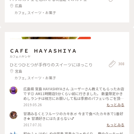
広島
カフェ, スイーツ・お菓子
ＣＡＦＥ ＨＡＹＡＳＨＩＹＡ
カフェハヤシヤ
308
ひとつひとつが手作りのスイーツにほっこり
宮島
カフェ, スイーツ・お菓子
広島県 宮島 HAYASHIYAさん ユーザーさん教えてもらったお店
です😊 AM11時開店5分くらい前に行きました。 数量限定かき
めしランチは相方にお願いして私は季節のパフェいちごを頂き
ました🍓🍓🍓 食べるのがもったいないくらい可愛いかったで
2019.05.26
もっとみる
す😍🎶気温も30度越えだったのでレモンスカッシュも頂きま
した(笑) 炭酸が得意ではない私にも飲みやすい優しい炭酸でし
甘酒みるくとフルーツのカキ氷🍧 今まで食べたカキ氷で1番好
た🍋🥤 店内には鹿の模様のマスキングテープなどお土産も販
き🍀 甘酒好きにはたまらない💕
売してありました🦌 #広島#宮島#カフェ#HAYASHIYA#週末旅#
2017.07.31
もっとみる
ことりっぷ広島
和かふぇ はやしや@宮島 宮島カフェめぐり。 鹿のクッキーが