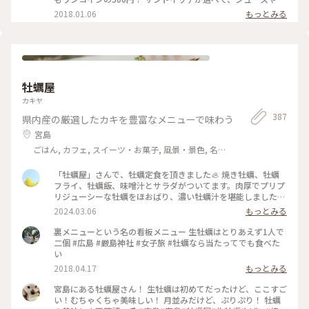
わりして大満足でした（笑） #わたしの街 #カフェ #カップル
ーヒーは飲み放題。 ストーブがあり、この中は暖く過ごしや
2018.01.06
もっとみる
でどうぞ #パンが美味しい #ビュッフェ形式 #雰囲気が素敵
すかったです！ 夏は川を見ながら素敵ランチできそう！
牡蠣屋
カキヤ
387
県内産の厳選したカキを豊富なメニューで味わう
宮島
ごはん, カフェ, スイーツ・お菓子, 風景・景色, 名
所・旧跡, おみやげ
「牡蠣屋」さんで、牡蠣定食を頂きました🦪 焼き牡蠣、牡蠣
フライ、牡蠣飯、味噌汁とサラダがついてます。肉厚でプリプ
リジューシーな牡蠣をほおばり、濃い牡蠣汁を堪能しました。
生牡蠣はついていないので、個別に注文しました😋 #牡蠣屋
2024.03.06
もっとみる
#牡蠣 #広島 #広島県 #宮島 #定食 #2024
裏メニューという名の看板メニュー 生牡蠣はとりあえず1人で
二個 #広島 #厳島神社 #女子旅 #牡蠣なら当たってでも食べた
い
2018.04.17
もっとみる
宮島にある牡蠣屋さん！ 生牡蠣は初めてだったけど、ここすご
い！むちゃくちゃ美味しい！ 月並みだけど、ぷりぷり！ 牡蠣