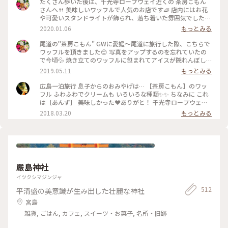
たくさん歩いた後は、千光寺ロープウェイ近くの 茶房こもん
さんへ🍴 美味しいワッフルで人気のお店です🧇 店内にはお花
や可愛いスタンドライトが飾られ、落ち着いた雰囲気でした✨
焼き立てのワッフルも ソースも 添えられたアイスも、どれも
2020.01.06
もっとみる
美味しかったのですが、食べるのに夢中で肝心のワッフルの写
真を撮り忘れてしまいました🙇‍♀️💦 #尾道 #茶房こもん #ワッフ
尾道の"茶房こもん" GWに愛媛〜尾道に旅行した際、こちらで
ル #テラス席 #カフェ #千光寺ロープウェイ
ワッフルを頂きました😊 写真をアップするのを忘れていたの
で今頃💦 焼き立てのワッフルに包まれてアイスが隠れんぼし
ています。 アイスにもワッフル生地にも合う、色あざやかな甘
2019.05.11
もっとみる
酸っぱいベリーのソースがかかっていました❤️ ドリンクもと
ても美味しくて、尾道に行くと良く立ち寄るお店です☕️☺️ #お
広島一泊旅行 息子からのおみやげは… 【茶房こもん】のワッ
いしい時間 #尾道 #広島 #ワッフル #こもん #喫茶店 #アイス #
フル ふわふわでクリームも いろいろな種類✨✨ ちなみに これ
スイーツ #カフェ
は［あんず］ 美味しかった❤ありがと！ 千光寺ロープウェイ
そばの レトロなワッフル専門店だそうです😊 あー私も行って
2018.03.20
もっとみる
みたい…🚘 #ワッフル#ごちそうさま#千光寺#尾道
嚴島神社
イツクシマジンジャ
512
平清盛の美意識が生み出した壮麗な神社
宮島
雑貨, ごはん, カフェ, スイーツ・お菓子, 名所・旧跡