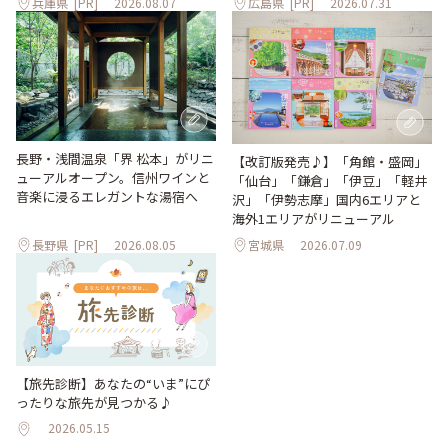
兵庫県
[PR]
2026.08.07
広島県
[PR]
2026.07.31
長野・浅間温泉「界 松本」がリニ
【改訂版発売♪】「角館・盛岡」
ューアルオープン。信州ワインと
「仙台」「鎌倉」「伊豆」「軽井
音楽に浸るエレガントな湯宿へ
沢」「伊勢志摩」国内6エリアと
海外1エリアがリニューアル
長野県
[PR]
2026.08.05
宮城県
2026.07.09
【旅先診断】あなたの“いま”にぴ
ったりな旅先が見つかる♪
2026.05.15