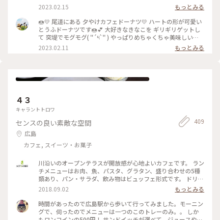
でしたが 瀬戸内らしい美味しいドリンクを 友達といただきま
ーニングがわりのドーナツを♡ 海岸通りは綺麗に整備されて
2023.02.15
もっとみる
した🍊❣️❁⃘*.ﾟ * * #私のことりっぷ旅#私の旅行記#開運旅 #尾
いて 尾道水道を眺めてドーナツを食べました♬ 夕やけカフェ
道#尾道商店街#尾道街ブラ🚶‍♀️ #夕やけカフェドーナツ🍩 #ハッ
ドーナツは 小さくてとてもかわいいお店でした。 おとうふと
🍩💛 尾道にある 夕やけカフェドーナツ💛 ハートの形が可愛い
サクスカッシュ🍊
国産の安心な素材で作られた ハートの形のドーナツは ふんわ
とうふドーナツです🍩💕 大好きなきなこを ギリギリゲットし
りと優しい食感と甘さです。 いろいろなフレーバーもあって
て 突堤でモグモグ( "´༥`" ) やっぱりめちゃくちゃ美味しい😋
散策のお供にぴったりです。 今回は海岸通りもゆっくり散策で
おうちに持って帰った 黒糖とシナモンは レンチンしてから オ
2023.02.11
もっとみる
きました。 ・ ・ #ファンタジーの世界 #Myことりっぷ #夕や
ーブンで焼いてみたら 上にかかってる 黒糖がカリッとして め
けドーナツ #夕やけカフェドーナツ #ドーナツ #尾道海岸通り
ちゃくちゃ美味しかったです🤤 2023.02.09 尾道 #Myことりっ
#尾道カフェ #尾道スイーツ #ことりっぷ尾道 #2度目の尾道 #
ぷ #尾道#ハートドーナツ#とうふドーナツ#ドーナツ#食べ歩き
尾道散策 #旅のごはん #尾道 #広島 #広島県 #瀬戸内 #瀬戸内海
#広島
#海の見える町 #海の見えるカフェ
４３
キャラントトロワ
409
センスの良い素敵な空間
広島
カフェ, スイーツ・お菓子
川沿いのオープンテラスが開放感が心地よいカフェです。 ラン
チメニューはお肉、魚、パスタ、グラタン、盛り合わせの5種
類あり、パン・サラダ、飲み物はビュッフェ形式です。 ドリン
クとバンは種類も豊富！ パンコーナーにトースターもあり温
2018.09.02
もっとみる
めることができるのが嬉しい！ チョコパンが美味しかったで
す！ この度は盛り合わせのランチと家族がグラタンのランチ
時間があったので広島駅から歩いて行ってみました。モーニン
をチョイス。 いづれも美味しかったけどメンズにはちょっと
グで、伺ったのでメニューは一つのこのトレーのみ。。 しか
量が少ないかもですが、その分、サラダとパンをいっぱいおか
もワンコインの500円！ サンドイッチが選べて、ジュースやコ