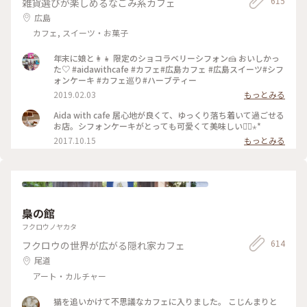
615
雑貨選びが楽しめるなごみ系カフェ
広島
カフェ, スイーツ・お菓子
年末に娘と👩‍👧 限定のショコラベリーシフォン🍰 おいしかっ
た♡ #aidawithcafe #カフェ#広島カフェ #広島スイーツ#シフ
ォンケーキ #カフェ巡り#ハーブティー
2019.02.03
もっとみる
Aida with cafe 居心地が良くて、ゆっくり落ち着いて過ごせる
お店。シフォンケーキがとっても可愛くて美味しい◡̈⃝⋆*
2017.10.15
もっとみる
梟の館
フクロウノヤカタ
614
フクロウの世界が広がる隠れ家カフェ
尾道
アート・カルチャー
猫を追いかけて不思議なカフェに入りました。 こじんまりと