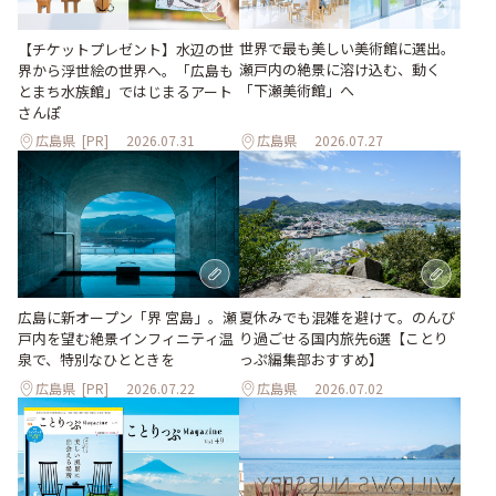
世界で最も美しい美術館に選出。
【チケットプレゼント】水辺の世
瀬戸内の絶景に溶け込む、動く
界から浮世絵の世界へ。「広島も
「下瀬美術館」へ
とまち水族館」ではじまるアート
さんぽ
広島県
[PR]
2026.07.31
広島県
2026.07.27
夏休みでも混雑を避けて。のんび
広島に新オープン「界 宮島」。瀬
り過ごせる国内旅先6選【ことり
戸内を望む絶景インフィニティ温
っぷ編集部おすすめ】
泉で、特別なひとときを
広島県
[PR]
2026.07.22
広島県
2026.07.02