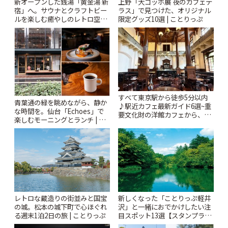
新オープンした銭湯「黄金湯 新
上野「大ゴッホ展 夜のカフェテ
宿」へ。サウナとクラフトビー
ラス」で見つけた、オリジナル
ルを楽しむ癒やしのレトロ空間
限定グッズ10選 | ことりっぷ
| ことりっぷ
すべて東京駅から徒歩5分以内
青葉通の緑を眺めながら、静か
♪駅近カフェ最新ガイド6選~重
な時間を。仙台「Echoes」で
要文化財の洋館カフェから、改
楽しむモーニングとランチ | こ
札すぐのレトロ喫茶まで~ | こと
とりっぷ
りっぷ
レトロな蔵造りの街並みと国宝
新しくなった「ことりっぷ軽井
の城。松本の城下町で心ほぐれ
沢」と一緒におでかけしたい注
る週末1泊2日の旅 | ことりっぷ
目スポット13選【スタンプラリ
ー開催中】 | ことりっぷ