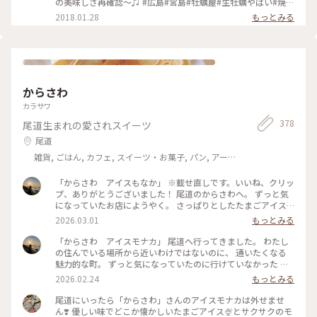
の美味しさ再確認〜♫ #広島#宮島#牡蠣屋#生牡蠣やばい#焼き
牡蠣もやばい#お金いくらあっても足りない#旬
2018.01.28
もっとみる
からさわ
カラサワ
378
尾道生まれの愛されスイーツ
尾道
雑貨, ごはん, カフェ, スイーツ・お菓子, パン, アー
ト・カルチャー, ライフスタイル, 風景・景色, 名所・旧
跡, ホテル・宿, おみやげ
「からさわ アイスもなか」 ※載せ直しです。いいね、クリッ
プ、ありがとうございました！ 尾道のからさわへ。 ずっと気
になっていたお店にようやく。 さっぱりとしたたまごアイス
をパリパリのもなかで挟んでありとってもおいしい！ 暖かい
2026.03.01
もっとみる
日だったので、すぐ近くの港で食べました✨ #からさわ #尾道
「からさわ アイスモナカ」 尾道へ行ってきました。 わたし
の住んでいる場所から近いわけではないのに、 通いたくなる
魅力的な町。 ずっと気になっていたのに行けていなかった か
らさわへ行ってきました。 サッパリ系のたまごアイスがおい
2026.02.24
もっとみる
しい！ もなかもパリパリ！ いつもたくさんのお客さんがおら
れますが 納得の美味しさでした♪
尾道にいったら「からさわ」さんのアイスモナカは外せませ
ん❣️ 優しい味でどこか懐かしいたまごアイス🍨とサクサクのモ