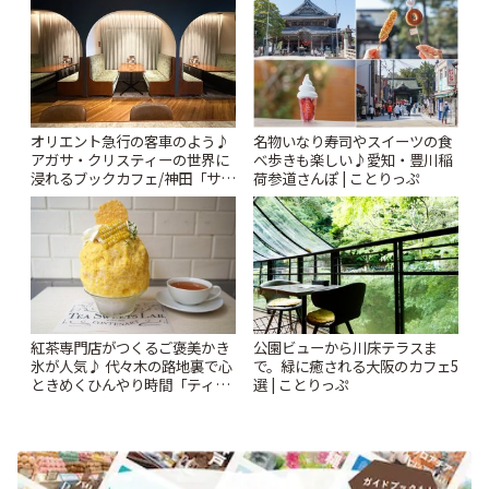
オリエント急行の客車のよう♪
名物いなり寿司やスイーツの食
アガサ・クリスティーの世界に
べ歩きも楽しい♪愛知・豊川稲
浸れるブックカフェ/神田「サロ
荷参道さんぽ | ことりっぷ
ンクリスティ」 | ことりっぷ
紅茶専門店がつくるご褒美かき
公園ビューから川床テラスま
氷が人気♪ 代々木の路地裏で心
で。緑に癒される大阪のカフェ5
ときめくひんやり時間「ティー
選 | ことりっぷ
スイーツ ラボ コンテナート」 |
ことりっぷ