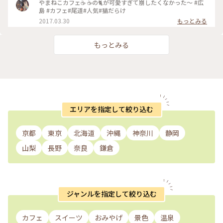
味しさです。 次はお酒の飲める時間に行きたいと思います。 #
やまねこカフェ☕️ ☕️の🐈が可愛すぎて崩したくなかった〜 #広
きます🫣 #尾道グルメ #尾道カフェ #しまなみ海道 #チーズケ
やまねこ #尾道
島 #カフェ#尾道#人気#猫だらけ
ーキ #人気店 #イートイン #テイクアウト #猫 #レトロ #フォト
2017.03.30
もっとみる
スポット #フォトジェニック #レモン #みかん
もっとみる
エリアを指定して絞り込む
京都
東京
北海道
沖縄
神奈川
静岡
山梨
長野
奈良
鎌倉
ジャンルを指定して絞り込む
カフェ
スイーツ
おみやげ
景色
温泉