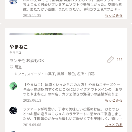
ちょこんと可愛いプレミアムソフト♡美味しかった。空間も素
敵。あたたかい空間。また行きたい。 #和カフェ #パフェ #広
島 #宮島 #カフェ
2015.11.25
もっとみる
やまねこ
ヤマネコ
298
ランチもお酒もOK
尾道
カフェ, スイーツ・お菓子, 風景・景色, 名所・旧跡
【やまねこ】 尾道といったらこのお店！ やまねこチーズケー
キ🧀✨ 尾道駅前すぐのところにはテイクアウトメインの「おや
つとやまねこ」の本店、カフェ付きの海沿いの店舗がありま
す。 こちらのお店は商店街を進んだ先にあるレトロで素敵な空
2025.06.13
もっとみる
間なカフェ&テイクアウトの店舗🍰✨ チーズケーキだけでこの
ラインナップ！なんとなくケーキの形も猫っぽい🐈‍⬛ 店内はレ
ラテアートが可愛い、丁寧で美味しいご飯のお店。 ひとつひ
トロな内装が尾道の雰囲気によくあっていて提供されるお皿や
とつお顔の違うねこちゃんのラテアートに惹かれて来店しまし
メニュー表も可愛い🫶🐈 チーズケーキも勿論おいしい！濃厚で
たが、手間暇のかかった優しいご飯がとても美味しく、嬉しい
すが重すぎずぱくぱく食べられる味でした。 ティラミスやレ
想定外でした。 がっつりなメニューからヘルシーなメニュー
2019.09.08
もっとみる
ーズンなどフレーバー豊富で期間限定メニューもあり。 座る
まで料理の幅が広く、色々食べるために何度も通いたくなる美
席によってはチーズケーキをつくっている様子も覗くことがで