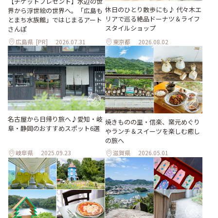
【チケットプレゼント】水辺の世
休日のひとり散歩にも♪ 代々木エ
界から浮世絵の世界へ。「広島も
リアで巡る絶品ドーナツ＆ライフ
とまち水族館」ではじまるアート
スタイルショップ
さんぽ
広島県
[PR]
2026.07.31
東京都
2026.08.02
名古屋から日帰り旅へ♪愛知・岐
焼きものの里・信楽、窯元めぐり
阜・静岡のおすすめスポット6選
やランチ＆スイーツを楽しむ癒し
の旅へ
岐阜県
2025.09.23
滋賀県
2026.05.01