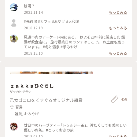
銭湯？
2021.11.14
もっとみる
#元銭湯 #カフェ #みやげ #大和湯
2018.12.19
もっとみる
尾道市内のアーケード内にある、 およそ28年前に閉店した 銭
湯が飲食店に。 旅行最終日のランチはここで。 お土産も売っ
ています。 #冬と温泉 #手みやげ
2018.12.10
もっとみる
ｚａｋｋａひぐらし
ザッカヒグラシ
458
乙女ゴコロをくすぐるオリジナル雑貨
宮島
雑貨, おみやげ
廿日市のハーブティー｢トゥルシー茶｣。冷たくしても美味しい
優しいお茶。#とっておきの旅
2018.08.10
もっとみる