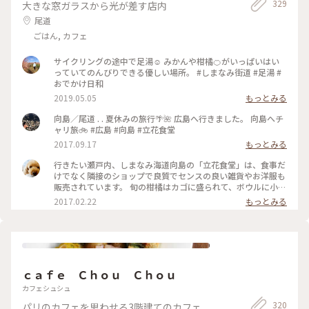
329
大きな窓ガラスから光が差す店内
その輪を広げていくことで 平和が築いていけるのかなと思っ
ています。 #私のことりっぷ旅 #冬の広島旅2024 #日帰り旅 #
尾道
ひとり旅 #広島 #原爆ドーム #平和について考える旅
ごはん, カフェ
サイクリングの途中で足湯☺︎ みかんや柑橘🍊がいっぱいはい
っていてのんびりできる優しい場所。 #しまなみ街道 #足湯 #
おでかけ日和
2019.05.05
もっとみる
向島／尾道 . . 夏休みの旅行🌴🌺 広島へ行きました。 向島へチ
ャリ旅🚲 #広島 #向島 #立花食堂
2017.09.17
もっとみる
行きたい瀬戸内、しまなみ海道向島の「立花食堂」は、食事だ
けでなく隣接のショップで良質でセンスの良い雑貨やお洋服も
販売されています。 旬の柑橘はカゴに盛られて、ボウルに小銭
を入れ自分で袋にいれて持ち帰ります。 レモンの足湯（右下）
2017.02.22
もっとみる
は上がテーブルになってるのでゆっくり読書やモバイルで旅程
のチェックもできます。 お庭で小さな子供がよちよち歩いた
り、カップルでのんびり語り合ったり、サイクリストさんが休
憩されたり…ここには緩やかで穏やかな時間が流れてるようで
す。 #しまなみ海道#向島#立花食堂 #ランチ#いつかまた#尾道
#サイクリスト聖地 #「好きな人がいること」ロケ地
ｃａｆｅ Ｃｈｏｕ Ｃｈｏｕ
カフェシュシュ
320
パリのカフェを思わせる3階建てのカフェ