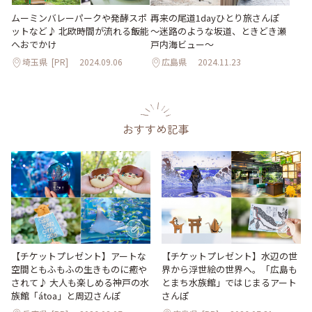
ムーミンバレーパークや発酵スポ
再来の尾道1dayひとり旅さんぽ
ットなど♪ 北欧時間が流れる飯能
～迷路のような坂道、ときどき瀬
へおでかけ
戸内海ビュー～
埼玉県
[PR]
2024.09.06
広島県
2024.11.23
おすすめ記事
【チケットプレゼント】アートな
【チケットプレゼント】水辺の世
空間ともふもふの生きものに癒や
界から浮世絵の世界へ。「広島も
されて♪ 大人も楽しめる神戸の水
とまち水族館」ではじまるアート
族館「átoa」と周辺さんぽ
さんぽ