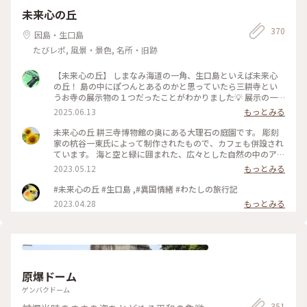
夏色さがし
未来心の丘
370
因島・生口島
たびレポ, 風景・景色, 名所・旧跡
【未来心の丘】 しまなみ海道の一角、生口島といえば未来心
の丘！ 島の中にぽつんとあるのかと思っていたら三耕寺とい
うお寺の展示物の１つだったことがわかりました💡 展示の一
番奥、階段を登った先にあります。エレベーターでスキップ
2025.06.13
もっとみる
可、登った先にはカフェや椅子もあるので休憩可能。 丘の上
にある真っ白な空間、素敵すぎる📷✨ しまなみ海道の島々も眺
未来心の丘 耕三寺博物館の奥にある大理石の庭園です。 彫刻
めることができて青空がとてもよく似合う場所でした。 #尾道
家の杭谷一東氏によって制作されたもので、カフェも併設され
#生口島 #しまなみ海道 #フォトスポット #白 #丘の上の絶景 #
ています。 海と空と緑に囲まれた、広々とした自然の中のアー
フォトジェニック
ト。 触れたり登ったり、自由に楽しめます😊 この日は曇って
2023.05.12
もっとみる
ましたが、晴れていると真っ白な大理石が眩しい程でしょうね
✨ モニュメントにはそれぞれタイトルとテーマがあり、形や方
#未来心の丘 #生口島 ,#異国情緒 #わたしの旅行記
角などは仏教護法の十二天にちなんでいるそうです。 外へ出る
2023.04.28
もっとみる
とレモンの島らしく、ポストもレモン色でした💛 #私のことり
っぷ旅 #私の旅行記 #耕三寺 #耕三寺博物館 #未来心の丘 #杭谷
一東 #生口島 #広島 #尾道
原爆ドーム
ゲンバクドーム
351