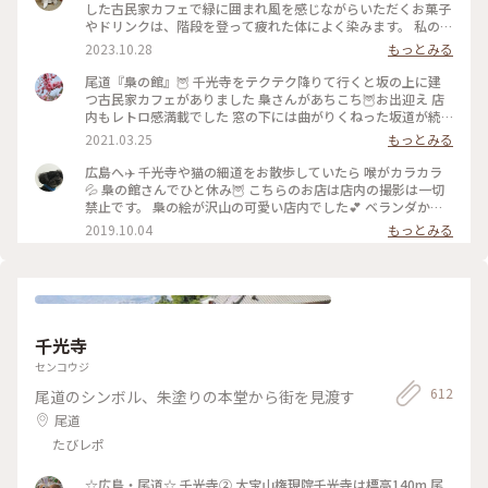
した古民家カフェで緑に囲まれ風を感じながらいただくお菓子
やドリンクは、階段を登って疲れた体によく染みます。 私の座
ったテーブル席は三毛猫の定位置らしく、相席させていただき
2023.10.28
もっとみる
ました🐈 #私のことりっぷ旅 #秋さんぽ #古民家カフェ
尾道『梟の館』🦉 千光寺をテクテク降りて行くと坂の上に建
つ古民家カフェがありました 梟さんがあちこち🦉お出迎え 店
内もレトロ感満載でした 窓の下には曲がりくねった坂道が続
いています 美味しいチーズケーキとホットみかん🍊をいただ
2021.03.25
もっとみる
きました💕 #尾道 #尾道散策 #梟の館 #梟 #カフェ #尾道カフェ
#古民家カフェ #レトロ #瀬戸内 #瀬戸内海 #海の見える町 #広
広島へ✈️ 千光寺や猫の細道をお散歩していたら 喉がカラカラ
島県 #わたしの旅 #雨女 #雨女の旅 #母娘旅
💦 梟の館さんでひと休み🦉 こちらのお店は店内の撮影は一切
禁止です。 梟の絵が沢山の可愛い店内でした💕 ベランダから
見える海もキラキラ綺麗✨ カボスサイダーを飲みながらボーっ
2019.10.04
もっとみる
と眺める時間 最高に気持ちいい時間でした😊 ・ #ことりっぷ
広島 #尾道 #わたしの街 #梟の館 #撮影禁止
千光寺
センコウジ
612
尾道のシンボル、朱塗りの本堂から街を見渡す
尾道
たびレポ
☆広島・尾道☆ 千光寺➁ 大宝山権現院千光寺は標高140m 尾