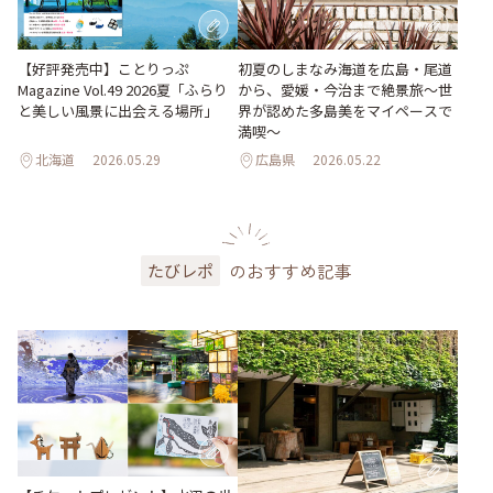
【好評発売中】ことりっぷ
初夏のしまなみ海道を広島・尾道
Magazine Vol.49 2026夏「ふらり
から、愛媛・今治まで絶景旅〜世
と美しい風景に出会える場所」
界が認めた多島美をマイペースで
満喫〜
北海道
2026.05.29
広島県
2026.05.22
のおすすめ記事
たびレポ