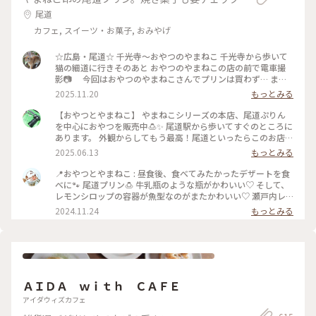
尾道
カフェ, スイーツ・お菓子, おみやげ
☆広島・尾道☆ 千光寺〜おやつのやまねこ 千光寺から歩いて
猫の細道に行きそのあと おやつのやまねこの店の前で電車撮
影📷 今回はおやつのやまねこさんでプリンは買わず… また
次のお楽しみにとっておきます😊 人力車実際に見るのは初め
2025.11.20
もっとみる
て!! 乗る勇気はなくて写真だけ撮影しました📷 #ことりっぷと
一緒 #ことりっぷ #出戻り #写真 #一眼レフカメラ #canon
【おやつとやまねこ】 やまねこシリーズの本店、尾道ぷりん
#canoneoskissx9 #広島 #お出かけ #ドライブ #尾道 #日帰り
を中心におやつを販売中🍮✨ 尾道駅から歩いてすぐのところに
の旅
あります。 外観からしてもう最高！尾道といったらこのお店
🐈！ 様々な種類の尾道ぷりんに焼き菓子、やまねこのお店の方
2025.06.13
もっとみる
でメインで売っているチーズケーキの箱もショーケースにあり
ました🍰 お店の外にこれまたレトロなベンチがあるのでテイ
📍おやつとやまねこ : 昼食後、食べてみたかったデザートを食
クアウトしてすぐに楽しむのも非常にあり！ #尾道グルメ #尾
べに🐾 尾道プリン🍮 牛乳瓶のような瓶がかわいい♡ そして、
道プリン #人気店 #レトロ #フォトジェニック #プリン #アメリ
レモンシロップの容器が魚型なのがまたかわいい♡ 瀬戸内レ
カンクッキー #チーズケーキ #食べ歩き #猫
モンシロップでさっぱり爽やかなプリンでした🍋 10分くらい
2024.11.24
もっとみる
並んで買えました！ 午前中にスイーツを食べ、お昼もラーメ
ンでかやりの背徳感😅 一個をシェアしました😊 : 行きたいとこ
ろにも行けて、食べたいものも食べられた🎵 尾道観光も大満足
です！ まだまだお散歩したかったですが、この日は岡山市内
に宿泊だったのでまたまた大移動🚗 またいつか広島に戻って
きたいな✨ : 📷:2024.10.12 Sat. : #クラシカルな街 #岡山広島
ＡＩＤＡ ｗｉｔｈ ＣＡＦＥ
旅 #スイーツ #プリン #尾道プリン #かわいい #美味 #広島 #尾
道 #尾道散歩 #milkのミルキーな毎日
アイダウィズカフェ