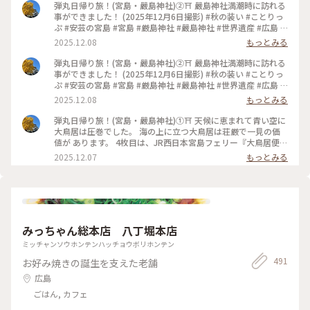
弾丸日帰り旅！(宮島・嚴島神社)②⛩️ 嚴島神社満潮時に訪れる
事ができました！ (2025年12月6日撮影) #秋の装い #ことりっ
ぷ #安芸の宮島 #宮島 #厳島神社 #嚴島神社 #世界遺産 #広島 #
廿日市
2025.12.08
もっとみる
弾丸日帰り旅！(宮島・嚴島神社)②⛩️ 嚴島神社満潮時に訪れる
事ができました！ (2025年12月6日撮影) #秋の装い #ことりっ
ぷ #安芸の宮島 #宮島 #厳島神社 #嚴島神社 #世界遺産 #広島 #
廿日市
2025.12.08
もっとみる
弾丸日帰り旅！(宮島・嚴島神社)①⛩️ 天候に恵まれて青い空に
大鳥居は圧巻でした。 海の上に立つ大鳥居は荘厳で一見の価
値が あります。 4枚目は、JR西日本宮島フェリー『大鳥居便』
からの眺めです⛴️ (2025年12月6日撮影) #秋の装い #ことりっ
2025.12.07
もっとみる
ぷ #安芸の宮島 #宮島 #厳島神社 #嚴島神社 #世界遺産 #広島 #
廿日市
みっちゃん総本店 八丁堀本店
ミッチャンソウホンテンハッチョウボリホンテン
491
お好み焼きの誕生を支えた老舗
広島
ごはん, カフェ