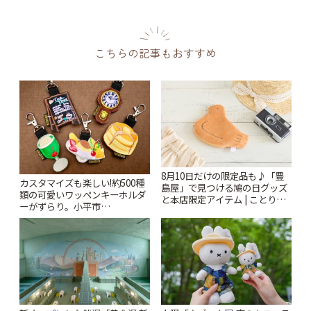
こちらの記事もおすすめ
8月10日だけの限定品も♪「豊
カスタマイズも楽しい!約500種
島屋」で見つける鳩の日グッズ
類の可愛いワッペンキーホルダ
と本店限定アイテム | ことりっ
ーがずらり。小平市
ぷ
「Kimamaya T&K」 | ことりっ
ぷ