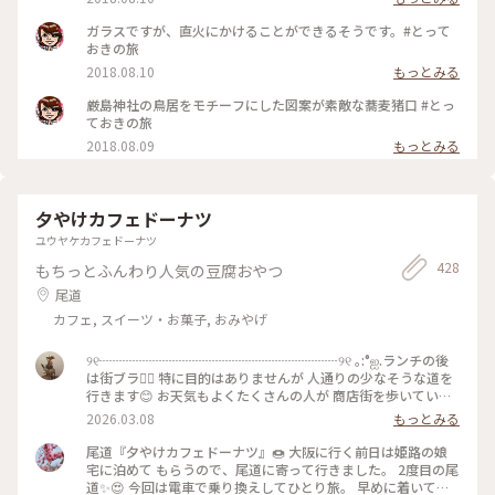
ガラスですが、直火にかけることができるそうです。#とって
おきの旅
2018.08.10
もっとみる
厳島神社の鳥居をモチーフにした図案が素敵な蕎麦猪口 #とっ
ておきの旅
2018.08.09
もっとみる
夕やけカフェドーナツ
ユウヤケカフェドーナツ
428
もちっとふんわり人気の豆腐おやつ
尾道
カフェ, スイーツ・お菓子, おみやげ
୨୧┈┈┈┈┈┈┈┈┈┈┈┈┈┈┈┈┈┈୨୧ ｡:°ஐ.ランチの後
は街ブラ🚶‍♀️ 特に目的はありませんが 人通りの少なそうな道を
行きます😊 お天気もよくたくさんの人が 商店街を歩いていま
した ※ 途中で見かけた景色を写真におさめていると 乾物屋さ
2026.03.08
もっとみる
んの前にはひらひらと たくさんのいかが吊るされています🦑
🦑 こんな景色はなかなかみることができませんね ※ 海沿いの
尾道『夕やけカフェドーナツ』🍩 大阪に行く前日は姫路の娘
道では犬のお散歩されている方も🐕 ͗ ͗ ͗ ※ たどりついたのは小さ
宅に泊めて もらうので、尾道に寄って行きました。 2度目の尾
なドーナツ屋さん🍩 残念ながら食べたいドーナツは売り切れ
道✨😍 今回は電車で乗り換えしてひとり旅。 早めに着いてモ