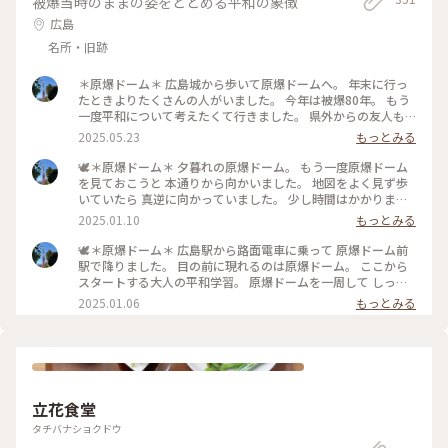
被爆当時のままの姿をとどめる平和の象徴
広島
名所・旧跡
＊原爆ドーム＊ 広島城から歩いて原爆ドームへ。 年末に行っ
たときよりたくさんの人がいました。 今年は被爆80年。 もう
一度平和について考えたくて行きました。 県外からの友人も
付き合ってくれて 2人で平和学習に出掛けました。 近くのバラ
2025.05.23
もっとみる
がすごく綺麗に咲いていました。 #私のことりっぷ旅 #初夏の
広島旅2025 #日帰り旅 #ことりっぷ広島 #広島 #原爆ドーム #
🕊️＊原爆ドーム＊ 夕暮れの原爆ドーム。 もう一度原爆ドーム
続平和について考える旅
を見ておこうと 本通りから向かいました。 地図をよく見ず歩
いていたら 真逆に向かっていました。 少し時間はかかりまし
たが なんとか真っ暗になる前に到着しました。 一日いろんな
2025.01.10
もっとみる
場所で学んだ後に見る原爆ドーム。 うまく言葉では表せませ
んが 悲しさや苦しさや人々の痛みすら全部抱えて そこに建っ
🕊️＊原爆ドーム＊ 広島駅から路面電車に乗って 原爆ドーム前
ている気がしました。 -------------------- ここからは私が平和
駅で降りました。 目の前に現れるのは原爆ドーム。 ここから
学習で思ったことを。 今回、起きた事実はいろいろ目にしま
スタートする大人の平和学習。 原爆ドームを一周して しっか
したが なんのために戦争をしたのか なんで原爆を落としたの
り目に焼き付けました。 #私のことりっぷ旅 #冬の広島旅2024
2025.01.06
もっとみる
かは 知る機会がありませんでした。 帰ってからたくさん調べ
#日帰り旅 #ひとり旅 #広島 #原爆ドーム #平和について考える
ましたが 正しく歴史を知って どうすれば戦争をしなくていい
旅
のか 考えることが大事だと思いました。 たぶん当時も多くの
人が平和を願っていて 今、戦争をしている国で 最前線で戦っ
ている人すら平和を願っていて だから願うだけでは平和な世
界は 実現できないんだと思います。 平和は願うものではなく
立花食堂
築くもの 平和学習から2週間考えてこの結論に至りました。 自
分の考えをしっかり持つこと 考えを相手に伝えること 相手の
タチバナショクドウ
考えを受け止めること これを繰り返してお互いを理解し合い