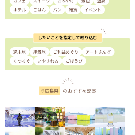
カフェ
スイーツ
おみやげ
景色
温泉
ホテル
ごはん
パン
雑貨
イベント
したいことを指定して絞り込む
週末旅
絶景旅
ご利益めぐり
アートさんぽ
くつろぐ
いやされる
ごほうび
のおすすめ記事
広島県