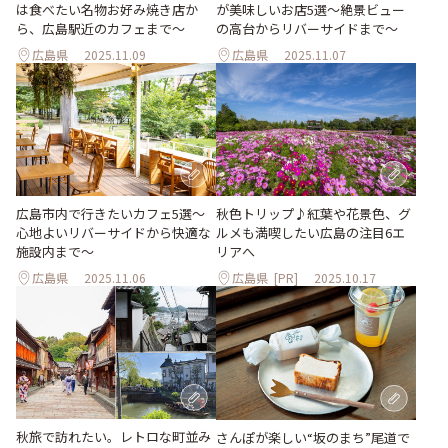
は食べたい名物お好み焼き店か
が美味しいお店5選〜絶景ビュー
ら、広島駅近のカフェまで～
の高台からリバーサイドまで〜
広島県
2025.11.09
広島県
2025.11.07
広島市内で行きたいカフェ5選〜
秋色トリップ♪紅葉や花景色、グ
心地よいリバーサイドから快適な
ルメも満喫したい広島の注目6エ
施設内まで〜
リアへ
広島県
2025.11.06
広島県
[PR]
2025.10.17
秋旅で訪れたい。レトロな町並み
さんぽが楽しい“坂のまち”尾道で