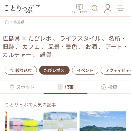
ガイド・マガジン
広島県
広島県
×
たびレポ
、
ライフスタイル
、
名所・
旧跡
、
カフェ
、
風景・景色
、
お酒
、
アート・
カルチャー
、
雑貨
絞り込む
たびレポ
イベント
アクティビテ
スポット
記事
投稿
ことりっぷで人気の記事