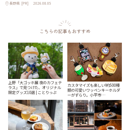
長野県
[PR]
2026.08.05
こちらの記事もおすすめ
上野「大ゴッホ展 夜のカフェテ
カスタマイズも楽しい!約500種
ラス」で見つけた、オリジナル
類の可愛いワッペンキーホルダ
限定グッズ10選 | ことりっぷ
ーがずらり。小平市
「Kimamaya T&K」 | ことりっ
ぷ