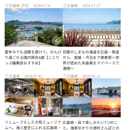
広島県
[PR]
2026.07.31
広島県
2026.07.27
夏休みでも混雑を避けて。のんび
初夏のしまなみ海道を広島・尾道
り過ごせる国内旅先6選【ことり
から、愛媛・今治まで絶景旅〜世
っぷ編集部おすすめ】
界が認めた多島美をマイペースで
満喫〜
広島県
2026.07.02
広島県
2026.05.22
リニューアルした大和ミュージア
広島県・呉で楽しみたい7つのこ
ムへ。海と歴史にふれる広島県・
と。海軍ゆかりの港町さんぽとの