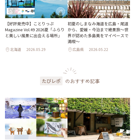
【好評発売中】ことりっぷ
初夏のしまなみ海道を広島・尾道
Magazine Vol.49 2026夏「ふらり
から、愛媛・今治まで絶景旅〜世
と美しい風景に出会える場所」
界が認めた多島美をマイペースで
満喫〜
北海道
2026.05.29
広島県
2026.05.22
のおすすめ記事
たびレポ