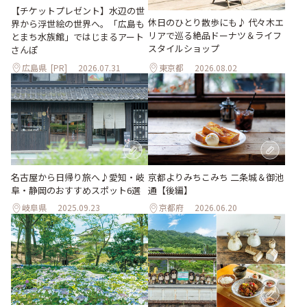
【チケットプレゼント】水辺の世
休日のひとり散歩にも♪ 代々木エ
界から浮世絵の世界へ。「広島も
リアで巡る絶品ドーナツ＆ライフ
とまち水族館」ではじまるアート
スタイルショップ
さんぽ
広島県
[PR]
2026.07.31
東京都
2026.08.02
名古屋から日帰り旅へ♪愛知・岐
京都よりみちこみち 二条城＆御池
阜・静岡のおすすめスポット6選
通【後編】
岐阜県
2025.09.23
京都府
2026.06.20