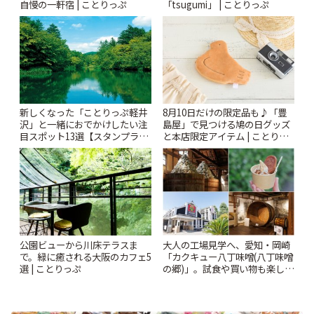
自慢の一軒宿 | ことりっぷ
「tsugumi」 | ことりっぷ
新しくなった「ことりっぷ軽井
8月10日だけの限定品も♪「豊
沢」と一緒におでかけしたい注
島屋」で見つける鳩の日グッズ
目スポット13選【スタンプラリ
と本店限定アイテム | ことりっ
ー開催中】 | ことりっぷ
ぷ
公園ビューから川床テラスま
大人の工場見学へ、愛知・岡崎
で。緑に癒される大阪のカフェ5
「カクキュー八丁味噌(八丁味噌
選 | ことりっぷ
の郷)」。試食や買い物も楽しみ
♪ | ことりっぷ