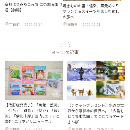
京都よりみちこみち 二条城＆御池
焼きものの里・信楽、窯元めぐり
通【前編】
やランチ＆スイーツを楽しむ癒し
の旅へ
京都府
2026.06.14
滋賀県
2026.05.01
おすすめ記事
【改訂版発売♪】「角館・盛岡」
【チケットプレゼント】水辺の世
「仙台」「鎌倉」「伊豆」「軽井
界から浮世絵の世界へ。「広島も
沢」「伊勢志摩」国内6エリアと
とまち水族館」ではじまるアート
海外1エリアがリニューアル
さんぽ
宮城県
2026.07.09
広島県
[PR]
2026.07.31