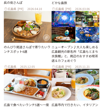
呉の街さんぽ
どかな島旅
広島県
[PR]
2026.04.10
広島県
[PR]
2026.03.06
ニューオープン♪大人も楽しめる
のんびり尾道さんぽで寄りたいラ
広島観光の新名所「広島もとまち
ンチスポット6選
水族館」と、周辺のおすすめ喫茶
店＆カフェめぐり
広島県
2025.12.05
広島県
[PR]
2025.11.21
広島で食べたいランチ5選～一度
広島市内で行きたい、イタリアン