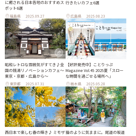
に癒される日本各地のおすすめス
行きたいカフェ6選
ポット6選
福島県
2025.09.27
広島県
2025.08.23
昭和レトロな雰囲気がすてき♪全
【好評発売中】ことりっぷ
国の銭湯リノベーションカフェ〜
Magazine Vol.45 2025夏「スロー
東京・京都・広島から〜
な時間を過ごせる場所へ」
東京都
2025.07.31
栃木県
2025.05.28
西日本で楽しむ春の輝き♪ ミモザ
猫のように気ままに。尾道の坂道