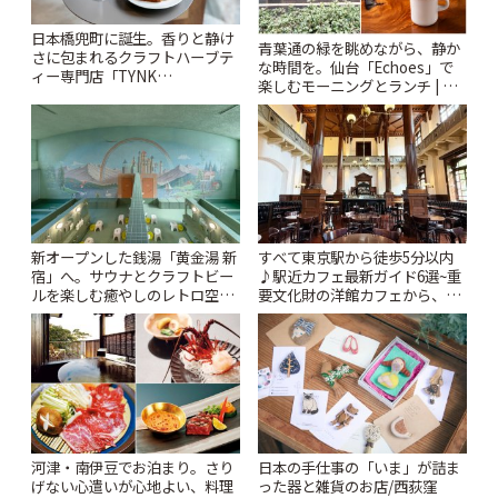
日本橋兜町に誕生。香りと静け
青葉通の緑を眺めながら、静か
さに包まれるクラフトハーブテ
な時間を。仙台「Echoes」で
ィー専門店「TYNK
楽しむモーニングとランチ | こ
Kabutocho」 | ことりっぷ
とりっぷ
新オープンした銭湯「黄金湯 新
すべて東京駅から徒歩5分以内
宿」へ。サウナとクラフトビー
♪駅近カフェ最新ガイド6選~重
ルを楽しむ癒やしのレトロ空間
要文化財の洋館カフェから、改
| ことりっぷ
札すぐのレトロ喫茶まで~ | こと
りっぷ
河津・南伊豆でお泊まり。さり
日本の手仕事の「いま」が詰ま
げない心遣いが心地よい、料理
った器と雑貨のお店/西荻窪