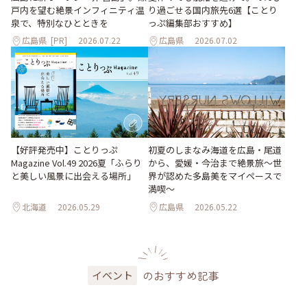
り過ごせる国内旅先6選【ことり
戸内を望む絶景インフィニティ温
っぷ編集部おすすめ】
泉で、特別なひとときを
広島県
[PR]
2026.07.22
広島県
2026.07.02
【好評発売中】ことりっぷ
初夏のしまなみ海道を広島・尾道
Magazine Vol.49 2026夏「ふらり
から、愛媛・今治まで絶景旅〜世
と美しい風景に出会える場所」
界が認めた多島美をマイペースで
満喫〜
北海道
2026.05.29
広島県
2026.05.22
のおすすめ記事
イベント