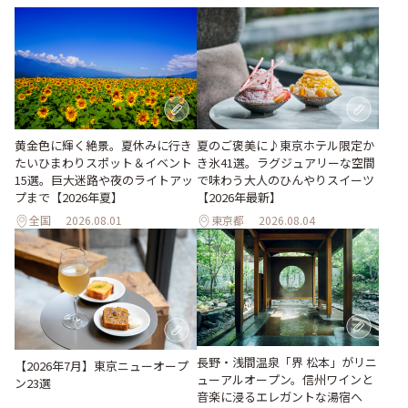
黄金色に輝く絶景。夏休みに行き
夏のご褒美に♪東京ホテル限定か
たいひまわりスポット＆イベント
き氷41選。ラグジュアリーな空間
15選。巨大迷路や夜のライトアッ
で味わう大人のひんやりスイーツ
プまで【2026年夏】
【2026年最新】
全国
2026.08.01
東京都
2026.08.04
長野・浅間温泉「界 松本」がリニ
【2026年7月】東京ニューオープ
ューアルオープン。信州ワインと
ン23選
音楽に浸るエレガントな湯宿へ