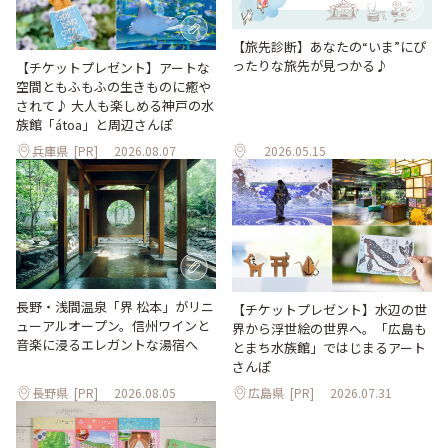
【旅先診断】あなたの“いま”にぴ
ったりな旅先が見つかる♪
【チケットプレゼント】アートな
空間ともふもふの生きものに癒や
されて♪ 大人も楽しめる神戸の水
族館「átoa」と周辺さんぽ
兵庫県
[PR]
2026.08.07
2026.05.15
長野・浅間温泉「界 松本」がリニ
【チケットプレゼント】水辺の世
ューアルオープン。信州ワインと
界から浮世絵の世界へ。「広島も
音楽に浸るエレガントな湯宿へ
とまち水族館」ではじまるアート
さんぽ
長野県
[PR]
2026.08.05
広島県
[PR]
2026.07.31