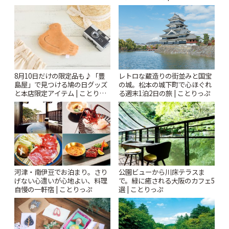
| ことりっぷ
8月10日だけの限定品も♪「豊
レトロな蔵造りの街並みと国宝
島屋」で見つける鳩の日グッズ
の城。松本の城下町で心ほぐれ
と本店限定アイテム | ことりっ
る週末1泊2日の旅 | ことりっぷ
ぷ
河津・南伊豆でお泊まり。さり
公園ビューから川床テラスま
げない心遣いが心地よい、料理
で。緑に癒される大阪のカフェ5
自慢の一軒宿 | ことりっぷ
選 | ことりっぷ