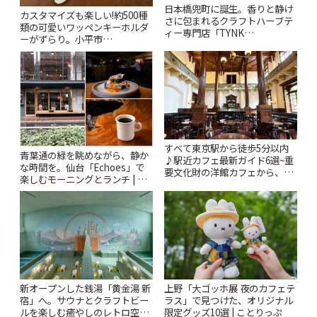
日本橋兜町に誕生。香りと静け
カスタマイズも楽しい!約500種
さに包まれるクラフトハーブテ
類の可愛いワッペンキーホルダ
ィー専門店「TYNK
ーがずらり。小平市
Kabutocho」 | ことりっぷ
「Kimamaya T&K」 | ことりっ
ぷ
すべて東京駅から徒歩5分以内
青葉通の緑を眺めながら、静か
♪駅近カフェ最新ガイド6選~重
な時間を。仙台「Echoes」で
要文化財の洋館カフェから、改
楽しむモーニングとランチ | こ
札すぐのレトロ喫茶まで~ | こと
とりっぷ
りっぷ
新オープンした銭湯「黄金湯 新
上野「大ゴッホ展 夜のカフェテ
宿」へ。サウナとクラフトビー
ラス」で見つけた、オリジナル
ルを楽しむ癒やしのレトロ空間
限定グッズ10選 | ことりっぷ