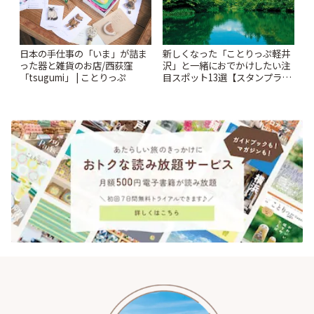
日本の手仕事の「いま」が詰ま
新しくなった「ことりっぷ軽井
った器と雑貨のお店/西荻窪
沢」と一緒におでかけしたい注
「tsugumi」 | ことりっぷ
目スポット13選【スタンプラリ
ー開催中】 | ことりっぷ