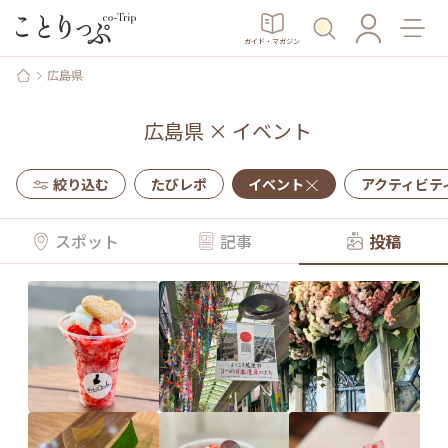
ガイド・マガジン
広島県
広島県
×
イベント
絞り込む
たびレポ
イベント
アクティビテ
スポット
記事
投稿