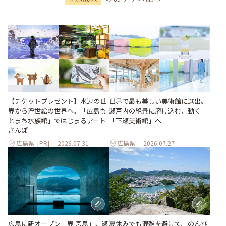
世界で最も美しい美術館に選出。
【チケットプレゼント】水辺の世
瀬戸内の絶景に溶け込む、動く
界から浮世絵の世界へ。「広島も
「下瀬美術館」へ
とまち水族館」ではじまるアート
さんぽ
広島県
[PR]
2026.07.31
広島県
2026.07.27
夏休みでも混雑を避けて。のんび
広島に新オープン「界 宮島」。瀬