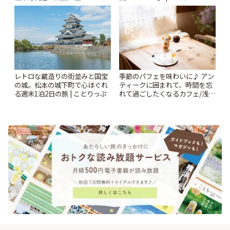
「YOTSUBA TEA」でのんびり
時間 | ことりっぷ
レトロな蔵造りの街並みと国宝
季節のパフェを味わいに♪ アン
の城。松本の城下町で心ほぐれ
ティークに囲まれて、時間を忘
る週末1泊2日の旅 | ことりっぷ
れて過ごしたくなるカフェ/浅草
「annorum cafe」 | ことりっぷ