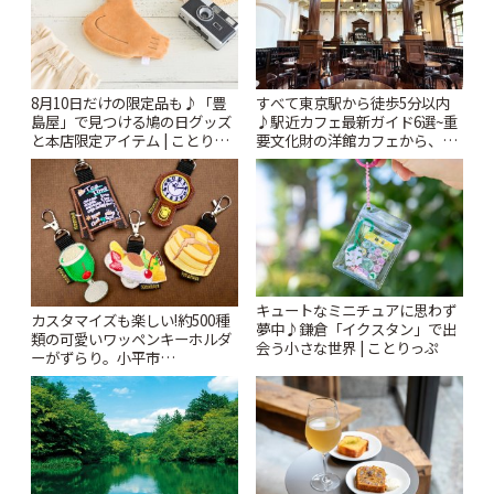
8月10日だけの限定品も♪「豊
すべて東京駅から徒歩5分以内
島屋」で見つける鳩の日グッズ
♪駅近カフェ最新ガイド6選~重
と本店限定アイテム | ことりっ
要文化財の洋館カフェから、改
ぷ
札すぐのレトロ喫茶まで~ | こと
りっぷ
キュートなミニチュアに思わず
カスタマイズも楽しい!約500種
夢中♪鎌倉「イクスタン」で出
類の可愛いワッペンキーホルダ
会う小さな世界 | ことりっぷ
ーがずらり。小平市
「Kimamaya T&K」 | ことりっ
ぷ