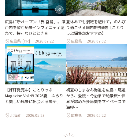
夏休みでも混雑を避けて。のんび
広島に新オープン「界 宮島」。瀬
り過ごせる国内旅先6選【ことり
戸内を望む絶景インフィニティ温
っぷ編集部おすすめ】
泉で、特別なひとときを
広島県
[PR]
2026.07.22
広島県
2026.07.02
【好評発売中】ことりっぷ
初夏のしまなみ海道を広島・尾道
Magazine Vol.49 2026夏「ふらり
から、愛媛・今治まで絶景旅〜世
と美しい風景に出会える場所」
界が認めた多島美をマイペースで
満喫〜
北海道
2026.05.29
広島県
2026.05.22