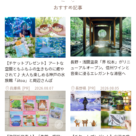
おすすめ記事
長野・浅間温泉「界 松本」がリニ
【チケットプレゼント】アートな
ューアルオープン。信州ワインと
空間ともふもふの生きものに癒や
音楽に浸るエレガントな湯宿へ
されて♪ 大人も楽しめる神戸の水
族館「átoa」と周辺さんぽ
兵庫県
[PR]
2026.08.07
長野県
[PR]
2026.08.05