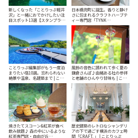
新しくなった「ことりっぷ軽井
日本橋兜町に誕生。香りと静け
沢」と一緒におでかけしたい注
さに包まれるクラフトハーブテ
目スポット13選【スタンプラリ
ィー専門店「TYNK
ー開催中】 | ことりっぷ
Kabutocho」 | ことりっぷ
風鈴の音色に誘われて歩く夏の
ことりっぷ編集部がもう一度泊
鎌倉さんぽ♪由緒ある社の参拝
まりたい宿10選。忘れられない
と老舗のひんやり甘味も | こと
絶景や温泉、名建築まで | こと
りっぷ
りっぷ
焼きたてスコーン&紅茶が食べ
歴史建築のレトロなシャンデリ
飲み放題♪ 森の中にいるような
アの下で過ごす横浜のカフェ時
紅茶専門店・自由が丘
間「CRAFT. 」 | ことりっぷ