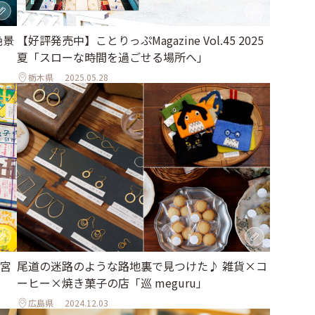
【好評発売中】ことりっぷMagazine Vol.45 2025
絶景
夏「スローな時間を過ごせる場所へ」
栃木県
2025.05.28
宮
尾道の迷路のような路地裏で見つけた♪ 雑貨×コ
ーヒー×焼き菓子の店「巡 meguru」
広島県
2024.12.03