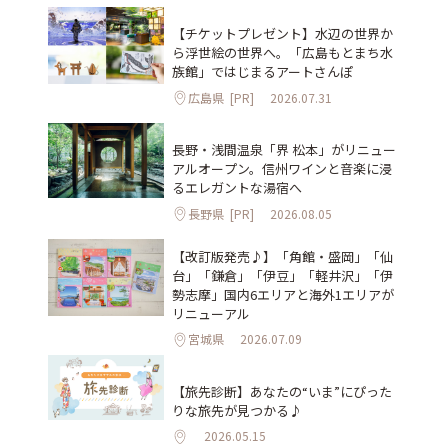
【チケットプレゼント】水辺の世界か
ら浮世絵の世界へ。「広島もとまち水
族館」ではじまるアートさんぽ
広島県
[PR]
2026.07.31
長野・浅間温泉「界 松本」がリニュー
アルオープン。信州ワインと音楽に浸
るエレガントな湯宿へ
長野県
[PR]
2026.08.05
【改訂版発売♪】「角館・盛岡」「仙
台」「鎌倉」「伊豆」「軽井沢」「伊
勢志摩」国内6エリアと海外1エリアが
リニューアル
宮城県
2026.07.09
【旅先診断】あなたの“いま”にぴった
りな旅先が見つかる♪
2026.05.15