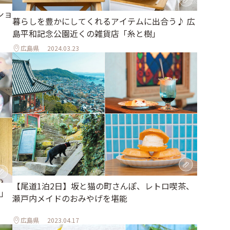
ショ
暮らしを豊かにしてくれるアイテムに出合う♪ 広
島平和記念公園近くの雑貨店「糸と樹」
広島県
2024.03.23
【尾道1泊2日】坂と猫の町さんぽ、レトロ喫茶、
」
瀬戸内メイドのおみやげを堪能
広島県
2023.04.17