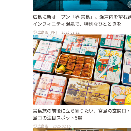
広島に新オープン「界 宮島」。瀬戸内を望む
インフィニティ温泉で、特別なひとときを
広島県
[PR]
2026.07.22
宮島旅の前後に立ち寄りたい、宮島の玄関口・
島口の注目スポット5選
広島県
2025.02.16