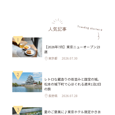
人気記事
1
【2026年7月】東京ニューオープン23
選
東京都
2026.07.30
2
レトロな蔵造りの街並みと国宝の城。
松本の城下町で心ほぐれる週末1泊2日
の旅
長野県
2026.07.28
3
夏のご褒美に♪東京ホテル限定かき氷