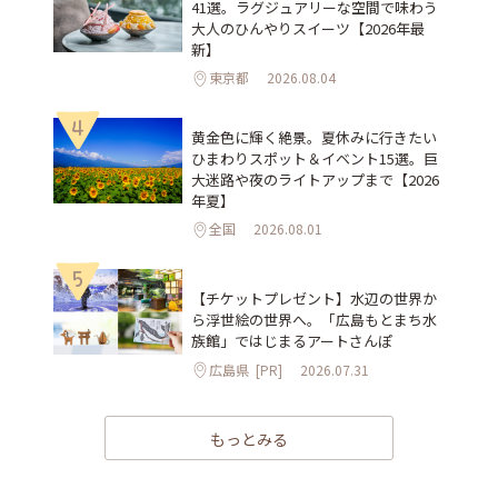
41選。ラグジュアリーな空間で味わう
大人のひんやりスイーツ【2026年最
新】
東京都
2026.08.04
4
黄金色に輝く絶景。夏休みに行きたい
ひまわりスポット＆イベント15選。巨
大迷路や夜のライトアップまで【2026
年夏】
全国
2026.08.01
5
【チケットプレゼント】水辺の世界か
ら浮世絵の世界へ。「広島もとまち水
族館」ではじまるアートさんぽ
広島県
[PR]
2026.07.31
もっとみる