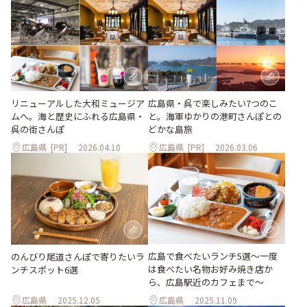
リニューアルした大和ミュージア
広島県・呉で楽しみたい7つのこ
ムへ。海と歴史にふれる広島県・
と。海軍ゆかりの港町さんぽとの
呉の街さんぽ
どかな島旅
広島県
[PR]
2026.04.10
広島県
[PR]
2026.03.06
広島で食べたいランチ5選～一度
のんびり尾道さんぽで寄りたいラ
は食べたい名物お好み焼き店か
ンチスポット6選
ら、広島駅近のカフェまで～
広島県
2025.12.05
広島県
2025.11.09