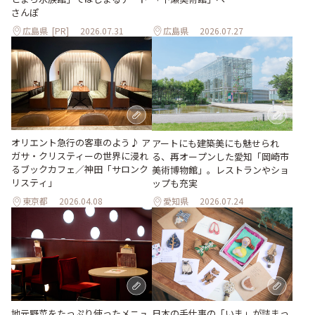
さんぽ
広島県
[PR]
2026.07.31
広島県
2026.07.27
オリエント急行の客車のよう♪ ア
アートにも建築美にも魅せられ
ガサ・クリスティーの世界に浸れ
る、再オープンした愛知「岡崎市
るブックカフェ／神田「サロンク
美術博物館」。レストランやショ
リスティ」
ップも充実
東京都
2026.04.08
愛知県
2026.07.24
地元野菜をたっぷり使ったメニュ
日本の手仕事の「いま」が詰まっ