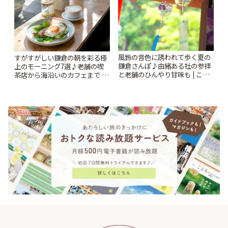
風鈴の音色に誘われて歩く夏の
すがすがしい鎌倉の朝を彩る極
鎌倉さんぽ♪由緒ある社の参拝
上のモーニング7選♪老舗の喫
と老舗のひんやり甘味も | こと
茶店から海沿いのカフェまで |
りっぷ
ことりっぷ