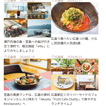
広島県
2024.12.22
広島県
2024.11.17
広島で食べたい広島つけ麺、汁な
瀬戸内海の島・宮島への船が行き
し担担麺の人気店8選
交う港町で、複合施設「etto」に
よりみちしましょう♪
広島県
2024.07.19
広島県
2024.06.23
宮島の美食ランチは、広島の食材
広島駅近くのリバーサイドカフェ
をジャンルレスに味わう「Akushu
「FLEX Cafe Chatty」で爽やかな
Restaurant」へ
ランチタイム♪