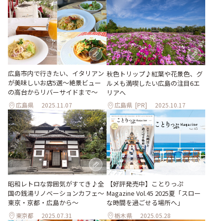
広島市内で行きたい、イタリアン
秋色トリップ♪紅葉や花景色、グ
が美味しいお店5選〜絶景ビュー
ルメも満喫したい広島の注目6エ
の高台からリバーサイドまで〜
リアへ
広島県
2025.11.07
広島県
[PR]
2025.10.17
昭和レトロな雰囲気がすてき♪全
【好評発売中】ことりっぷ
国の銭湯リノベーションカフェ〜
Magazine Vol.45 2025夏「スロー
東京・京都・広島から〜
な時間を過ごせる場所へ」
東京都
2025.07.31
栃木県
2025.05.28