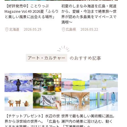
【好評発売中】ことりっぷ
初夏のしまなみ海道を広島・尾道
Magazine Vol.49 2026夏「ふらり
から、愛媛・今治まで絶景旅〜世
と美しい風景に出会える場所」
界が認めた多島美をマイペースで
満喫〜
北海道
2026.05.29
広島県
2026.05.22
のおすすめ記事
アート・カルチャー
世界で最も美しい美術館に選出。
【チケットプレゼント】水辺の世
瀬戸内の絶景に溶け込む、動く
界から浮世絵の世界へ。「広島も
「下瀬美術館」へ
とまち水族館」ではじまるアート