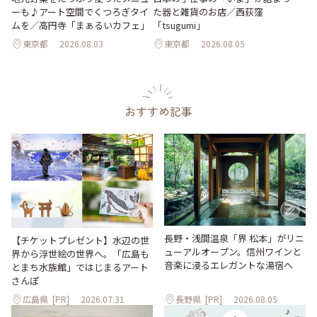
ーも♪アート空間でくつろぎタイ
た器と雑貨のお店／西荻窪
ムを／高円寺「まぁるいカフェ」
「tsugumi」
東京都
2026.08.03
東京都
2026.08.05
おすすめ記事
長野・浅間温泉「界 松本」がリニ
【チケットプレゼント】水辺の世
ューアルオープン。信州ワインと
界から浮世絵の世界へ。「広島も
音楽に浸るエレガントな湯宿へ
とまち水族館」ではじまるアート
さんぽ
広島県
[PR]
2026.07.31
長野県
[PR]
2026.08.05