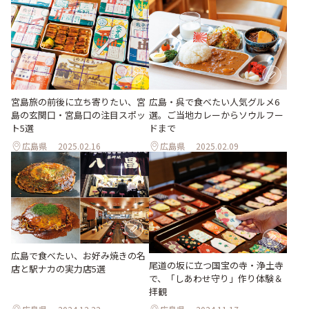
広島・呉で食べたい人気グルメ6
宮島旅の前後に立ち寄りたい、宮
選。ご当地カレーからソウルフー
島の玄関口・宮島口の注目スポッ
ドまで
ト5選
広島県
2025.02.16
広島県
2025.02.09
広島で食べたい、お好み焼きの名
尾道の坂に立つ国宝の寺・浄土寺
店と駅ナカの実力店5選
で、「しあわせ守り」作り体験＆
拝観