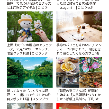
島屋」で見つける鳩の日グッズ
った器と雑貨のお店/西荻窪
と本店限定アイテム | ことりっ
「tsugumi」 | ことりっぷ
ぷ
上野「大ゴッホ展 夜のカフェテ
季節のパフェを味わいに♪ アン
ラス」で見つけた、オリジナル
ティークに囲まれて、時間を忘
限定グッズ10選 | ことりっぷ
れて過ごしたくなるカフェ/浅草
「annorum cafe」 | ことりっぷ
新しくなった「ことりっぷ軽井
【初夏の東京さんぽ】朝5時か
沢」と一緒におでかけしたい注
ら始まる「入谷朝顔まつり」か
目スポット13選【スタンプラリ
らかっぱ橋道具街へ。下町1day
ー開催中】 | ことりっぷ
さんぽプラン | ことりっぷ