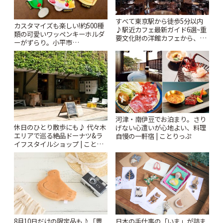
すべて東京駅から徒歩5分以内
カスタマイズも楽しい!約500種
♪駅近カフェ最新ガイド6選~重
類の可愛いワッペンキーホルダ
要文化財の洋館カフェから、改
ーがずらり。小平市
札すぐのレトロ喫茶まで~ | こと
「Kimamaya T&K」 | ことりっ
りっぷ
ぷ
河津・南伊豆でお泊まり。さり
休日のひとり散歩にも♪ 代々木
げない心遣いが心地よい、料理
エリアで巡る絶品ドーナツ&ラ
自慢の一軒宿 | ことりっぷ
イフスタイルショップ | ことり
っぷ
8月10日だけの限定品も♪「豊
日本の手仕事の「いま」が詰ま