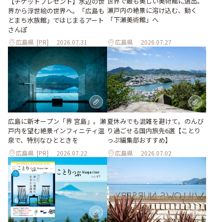
世界で最も美しい美術館に選出。
【チケットプレゼント】水辺の世
瀬戸内の絶景に溶け込む、動く
界から浮世絵の世界へ。「広島も
「下瀬美術館」へ
とまち水族館」ではじまるアート
さんぽ
広島県
[PR]
2026.07.31
広島県
2026.07.27
夏休みでも混雑を避けて。のんび
広島に新オープン「界 宮島」。瀬
り過ごせる国内旅先6選【ことり
戸内を望む絶景インフィニティ温
っぷ編集部おすすめ】
泉で、特別なひとときを
広島県
[PR]
2026.07.22
広島県
2026.07.02