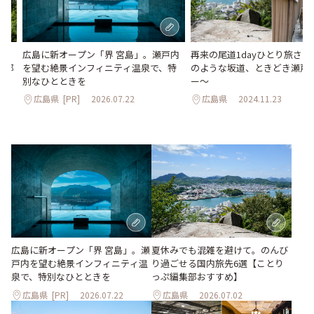
過
再来の尾道1dayひとり旅さん
広島に新オープン「界 宮島」。瀬戸内
集部
のような坂道、ときどき瀬戸
を望む絶景インフィニティ温泉で、特
ー～
別なひとときを
広島県
2024.11.23
広島県
[PR]
2026.07.22
夏休みでも混雑を避けて。のんび
広島に新オープン「界 宮島」。瀬
り過ごせる国内旅先6選【ことり
戸内を望む絶景インフィニティ温
っぷ編集部おすすめ】
泉で、特別なひとときを
広島県
[PR]
2026.07.22
広島県
2026.07.02