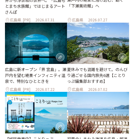
界から浮世絵の世界へ。「広島も
「下瀬美術館」へ
とまち水族館」ではじまるアート
さんぽ
広島県
[PR]
2026.07.31
広島県
2026.07.27
夏休みでも混雑を避けて。のんび
広島に新オープン「界 宮島」。瀬
り過ごせる国内旅先6選【ことり
戸内を望む絶景インフィニティ温
っぷ編集部おすすめ】
泉で、特別なひとときを
広島県
[PR]
2026.07.22
広島県
2026.07.02
【好評発売中】ことりっぷ
初夏のしまなみ海道を広島・尾道