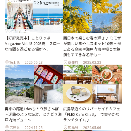
西日本で楽しむ春の輝き♪ ミモザ
【好評発売中】ことりっぷ
が美しい癒やしスポット10選 〜歴
Magazine Vol.45 2025夏「スロー
史ある庭園や瀬戸内海や桜との競
な時間を過ごせる場所へ」
演もすてきな名所も〜
栃木県
2025.05.28
京都府
2025.02.23
再来の尾道1dayひとり旅さんぽ
広島駅近くのリバーサイドカフェ
～迷路のような坂道、ときどき瀬
「FLEX Cafe Chatty」で爽やかな
戸内海ビュー～
ランチタイム♪
広島県
2024.11.23
広島県
2024.05.06