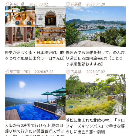
神奈川県
2026.08.02
群馬県
2026.07.20
歴史が息づく街・日本橋兜町。時
夏休みでも混雑を避けて。のんび
をつなぐ風景に出会う一日さんぽ
り過ごせる国内旅先6選【ことり
っぷ編集部おすすめ】
東京都
[PR]
2026.07.28
広島県
2026.07.02
浜松に生まれた北欧の村。「ドロ
大阪から2時間で行ける♪ 夏の日
フィーズキャンパス」で幸せな暮
帰り旅で行きたい関西観光スポッ
らしに出会う旅～前編