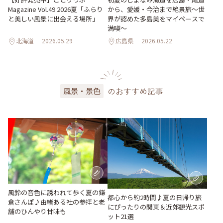
Magazine Vol.49 2026夏「ふらり
から、愛媛・今治まで絶景旅〜世
と美しい風景に出会える場所」
界が認めた多島美をマイペースで
満喫〜
北海道
2026.05.29
広島県
2026.05.22
のおすすめ記事
風景・景色
風鈴の音色に誘われて歩く夏の鎌
都心から約2時間♪夏の日帰り旅
倉さんぽ♪由緒ある社の参拝と老
にぴったりの関東＆近郊観光スポ
舗のひんやり甘味も
ット21選