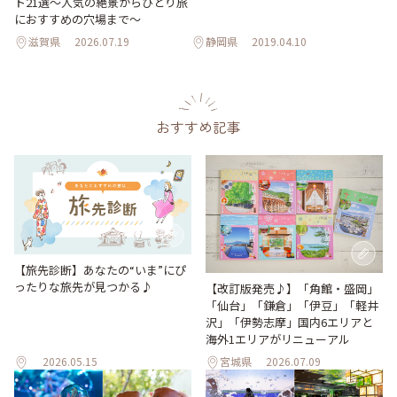
ト21選～人気の絶景からひとり旅
におすすめの穴場まで～
滋賀県
2026.07.19
静岡県
2019.04.10
おすすめ記事
【旅先診断】あなたの“いま”にぴ
ったりな旅先が見つかる♪
【改訂版発売♪】「角館・盛岡」
「仙台」「鎌倉」「伊豆」「軽井
沢」「伊勢志摩」国内6エリアと
海外1エリアがリニューアル
2026.05.15
宮城県
2026.07.09