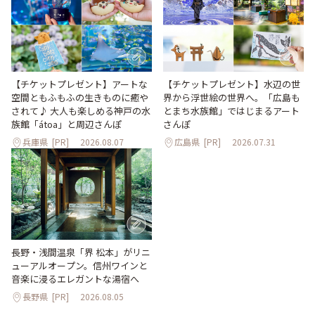
【チケットプレゼント】アートな
【チケットプレゼント】水辺の世
空間ともふもふの生きものに癒や
界から浮世絵の世界へ。「広島も
されて♪ 大人も楽しめる神戸の水
とまち水族館」ではじまるアート
族館「átoa」と周辺さんぽ
さんぽ
兵庫県
[PR]
2026.08.07
広島県
[PR]
2026.07.31
長野・浅間温泉「界 松本」がリニ
ューアルオープン。信州ワインと
音楽に浸るエレガントな湯宿へ
長野県
[PR]
2026.08.05