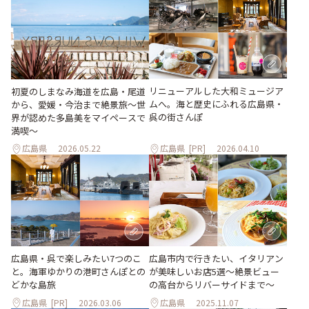
リニューアルした大和ミュージア
初夏のしまなみ海道を広島・尾道
ムへ。海と歴史にふれる広島県・
から、愛媛・今治まで絶景旅〜世
呉の街さんぽ
界が認めた多島美をマイペースで
満喫〜
広島県
2026.05.22
広島県
[PR]
2026.04.10
広島市内で行きたい、イタリアン
広島県・呉で楽しみたい7つのこ
が美味しいお店5選〜絶景ビュー
と。海軍ゆかりの港町さんぽとの
の高台からリバーサイドまで〜
どかな島旅
広島県
[PR]
2026.03.06
広島県
2025.11.07