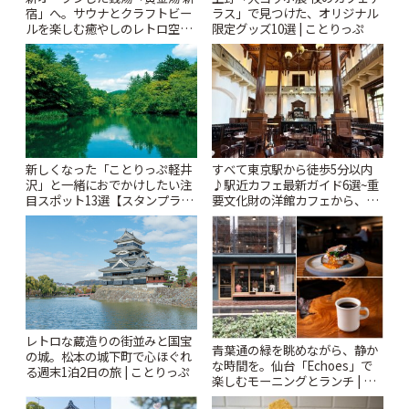
宿」へ。サウナとクラフトビー
ラス」で見つけた、オリジナル
ルを楽しむ癒やしのレトロ空間
限定グッズ10選 | ことりっぷ
| ことりっぷ
新しくなった「ことりっぷ軽井
すべて東京駅から徒歩5分以内
沢」と一緒におでかけしたい注
♪駅近カフェ最新ガイド6選~重
目スポット13選【スタンプラリ
要文化財の洋館カフェから、改
ー開催中】 | ことりっぷ
札すぐのレトロ喫茶まで~ | こと
りっぷ
レトロな蔵造りの街並みと国宝
青葉通の緑を眺めながら、静か
の城。松本の城下町で心ほぐれ
な時間を。仙台「Echoes」で
る週末1泊2日の旅 | ことりっぷ
楽しむモーニングとランチ | こ
とりっぷ