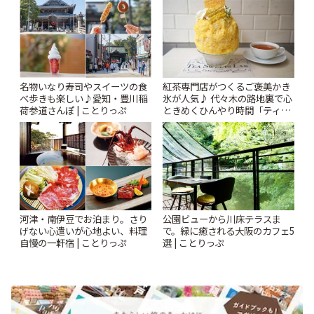
名物いなり寿司やスイーツの食
紅茶専門店がつくるご褒美かき
べ歩きも楽しい♪愛知・豊川稲
氷が人気♪ 代々木の路地裏で心
荷参道さんぽ | ことりっぷ
ときめくひんやり時間「ティー
スイーツ ラボ コンテナート」 |
ことりっぷ
河津・南伊豆でお泊まり。さり
公園ビューから川床テラスま
げない心遣いが心地よい、料理
で。緑に癒される大阪のカフェ5
自慢の一軒宿 | ことりっぷ
選 | ことりっぷ