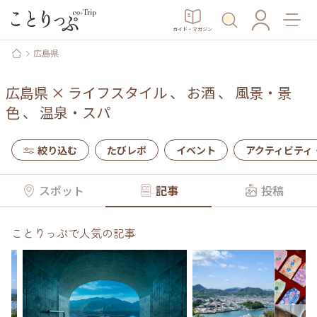
ガイド・マガジン
広島県
広島県
×
ライフスタイル
、
お酒
、
風景・景
色
、
温泉・スパ
絞り込む
たびレポ
イベント
アクティビティ
スポット
記事
投稿
ことりっぷで人気の記事