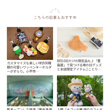
こちらの記事もおすすめ
8月10日だけの限定品も♪「豊
カスタマイズも楽しい!約500種
島屋」で見つける鳩の日グッズ
類の可愛いワッペンキーホルダ
と本店限定アイテム | ことりっ
ーがずらり。小平市
ぷ
「Kimamaya T&K」 | ことりっ
ぷ
新オープンした銭湯「黄金湯 新
上野「大ゴッホ展 夜のカフェテ