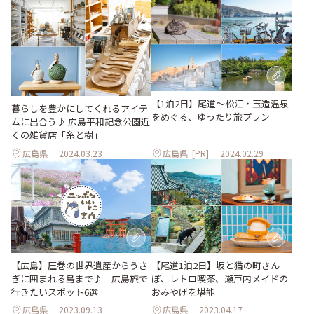
【1泊2日】尾道～松江・玉造温泉
暮らしを豊かにしてくれるアイテ
をめぐる、ゆったり旅プラン
ムに出合う♪ 広島平和記念公園近
くの雑貨店「糸と樹」
広島県
2024.03.23
広島県
[PR]
2024.02.29
【広島】圧巻の世界遺産からうさ
【尾道1泊2日】坂と猫の町さん
ぎに囲まれる島まで♪ 広島旅で
ぽ、レトロ喫茶、瀬戸内メイドの
行きたいスポット6選
おみやげを堪能
広島県
2023.09.13
広島県
2023.04.17