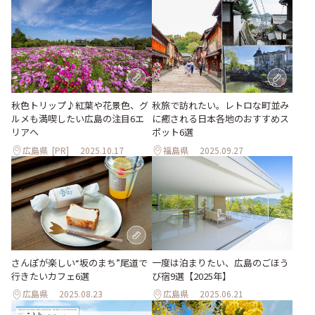
秋旅で訪れたい。レトロな町並み
秋色トリップ♪紅葉や花景色、グ
に癒される日本各地のおすすめス
ルメも満喫したい広島の注目6エ
ポット6選
リアへ
広島県
[PR]
2025.10.17
福島県
2025.09.27
一度は泊まりたい、広島のごほう
さんぽが楽しい“坂のまち”尾道で
び宿9選【2025年】
行きたいカフェ6選
広島県
2025.08.23
広島県
2025.06.21