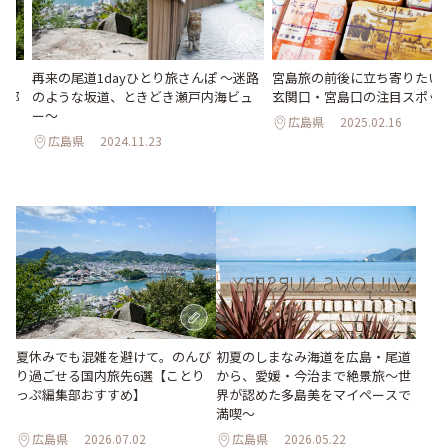
過
再来の尾道1dayひとり旅さんぽ ～迷路
宮島旅の前後に立ち寄りたい
集部
のような坂道、ときどき瀬戸内海ビュ
玄関口・宮島口の注目スポッ
ー～
広島県
2025.02.16
広島県
2024.11.23
夏休みでも混雑を避けて。のんび
初夏のしまなみ海道を広島・尾道
り過ごせる国内旅先6選【ことり
から、愛媛・今治まで絶景旅〜世
っぷ編集部おすすめ】
界が認めた多島美をマイペースで
満喫〜
広島県
2026.07.02
広島県
2026.05.22