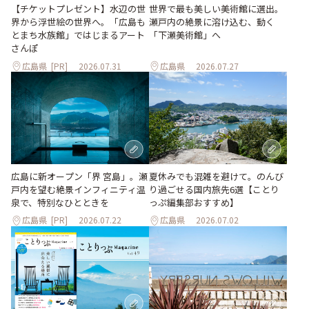
世界で最も美しい美術館に選出。
【チケットプレゼント】水辺の世
瀬戸内の絶景に溶け込む、動く
界から浮世絵の世界へ。「広島も
「下瀬美術館」へ
とまち水族館」ではじまるアート
さんぽ
広島県
[PR]
2026.07.31
広島県
2026.07.27
夏休みでも混雑を避けて。のんび
広島に新オープン「界 宮島」。瀬
り過ごせる国内旅先6選【ことり
戸内を望む絶景インフィニティ温
っぷ編集部おすすめ】
泉で、特別なひとときを
広島県
[PR]
2026.07.22
広島県
2026.07.02