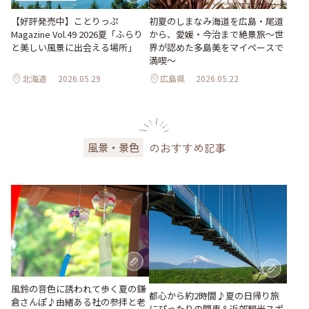
【好評発売中】ことりっぷ
初夏のしまなみ海道を広島・尾道
Magazine Vol.49 2026夏「ふらり
から、愛媛・今治まで絶景旅〜世
と美しい風景に出会える場所」
界が認めた多島美をマイペースで
満喫〜
北海道
2026.05.29
広島県
2026.05.22
のおすすめ記事
風景・景色
風鈴の音色に誘われて歩く夏の鎌
都心から約2時間♪夏の日帰り旅
倉さんぽ♪由緒ある社の参拝と老
にぴったりの関東＆近郊観光スポ