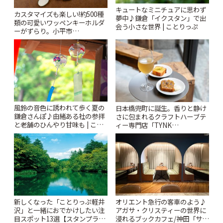
キュートなミニチュアに思わず
カスタマイズも楽しい!約500種
夢中♪鎌倉「イクスタン」で出
類の可愛いワッペンキーホルダ
会う小さな世界 | ことりっぷ
ーがずらり。小平市
「Kimamaya T&K」 | ことりっ
ぷ
風鈴の音色に誘われて歩く夏の
日本橋兜町に誕生。香りと静け
鎌倉さんぽ♪由緒ある社の参拝
さに包まれるクラフトハーブテ
と老舗のひんやり甘味も | こと
ィー専門店「TYNK
りっぷ
Kabutocho」 | ことりっぷ
新しくなった「ことりっぷ軽井
オリエント急行の客車のよう♪
沢」と一緒におでかけしたい注
アガサ・クリスティーの世界に
目スポット13選【スタンプラリ
浸れるブックカフェ/神田「サロ