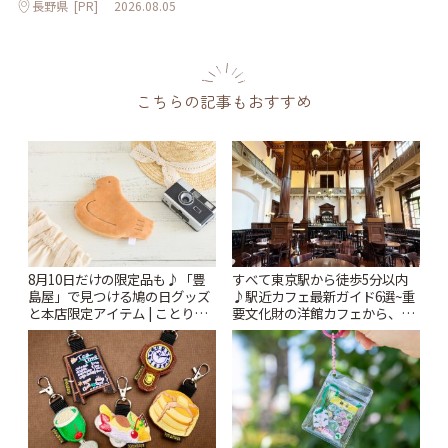
長野県
[PR]
2026.08.05
こちらの記事もおすすめ
8月10日だけの限定品も♪「豊
すべて東京駅から徒歩5分以内
島屋」で見つける鳩の日グッズ
♪駅近カフェ最新ガイド6選~重
と本店限定アイテム | ことりっ
要文化財の洋館カフェから、改
ぷ
札すぐのレトロ喫茶まで~ | こと
りっぷ