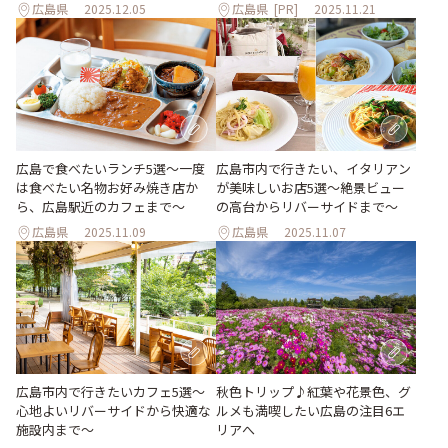
広島県
2025.12.05
広島県
[PR]
2025.11.21
広島で食べたいランチ5選～一度
広島市内で行きたい、イタリアン
は食べたい名物お好み焼き店か
が美味しいお店5選〜絶景ビュー
ら、広島駅近のカフェまで～
の高台からリバーサイドまで〜
広島県
2025.11.09
広島県
2025.11.07
広島市内で行きたいカフェ5選〜
秋色トリップ♪紅葉や花景色、グ
心地よいリバーサイドから快適な
ルメも満喫したい広島の注目6エ
施設内まで〜
リアへ