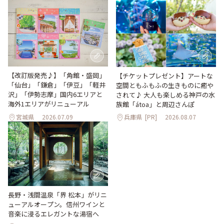
【改訂版発売♪】「角館・盛岡」
【チケットプレゼント】アートな
「仙台」「鎌倉」「伊豆」「軽井
空間ともふもふの生きものに癒や
沢」「伊勢志摩」国内6エリアと
されて♪ 大人も楽しめる神戸の水
海外1エリアがリニューアル
族館「átoa」と周辺さんぽ
宮城県
2026.07.09
兵庫県
[PR]
2026.08.07
長野・浅間温泉「界 松本」がリニ
ューアルオープン。信州ワインと
音楽に浸るエレガントな湯宿へ