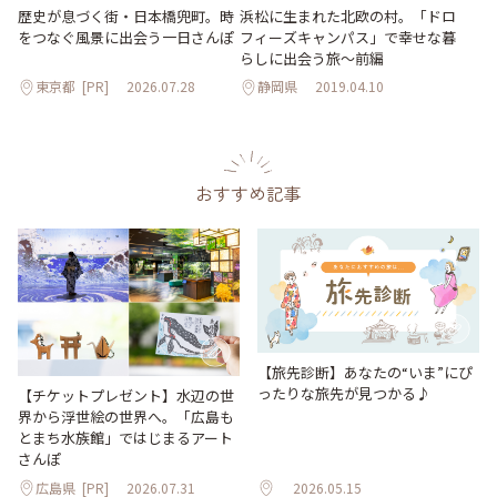
歴史が息づく街・日本橋兜町。時
浜松に生まれた北欧の村。「ドロ
をつなぐ風景に出会う一日さんぽ
フィーズキャンパス」で幸せな暮
らしに出会う旅～前編
東京都
[PR]
2026.07.28
静岡県
2019.04.10
おすすめ記事
【旅先診断】あなたの“いま”にぴ
ったりな旅先が見つかる♪
【チケットプレゼント】水辺の世
界から浮世絵の世界へ。「広島も
とまち水族館」ではじまるアート
さんぽ
広島県
[PR]
2026.07.31
2026.05.15