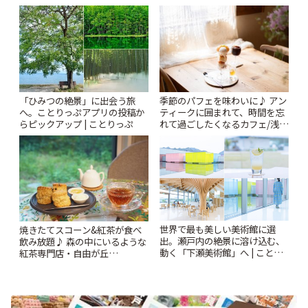
ー開催中】 | ことりっぷ
ンクリスティ」 | ことりっぷ
「ひみつの絶景」に出会う旅
季節のパフェを味わいに♪ アン
へ。ことりっぷアプリの投稿か
ティークに囲まれて、時間を忘
らピックアップ | ことりっぷ
れて過ごしたくなるカフェ/浅草
「annorum cafe」 | ことりっぷ
世界で最も美しい美術館に選
焼きたてスコーン&紅茶が食べ
出。瀬戸内の絶景に溶け込む、
飲み放題♪ 森の中にいるような
動く「下瀬美術館」へ | ことり
紅茶専門店・自由が丘
っぷ
「YOTSUBA TEA」でのんびり
時間 | ことりっぷ