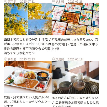
東京都
2025.07.31
栃木県
2025.05.28
西日本で楽しむ春の輝き♪ ミモザ
宮島旅の前後に立ち寄りたい、宮
が美しい癒やしスポット10選 〜歴
島の玄関口・宮島口の注目スポッ
史ある庭園や瀬戸内海や桜との競
ト5選
演もすてきな名所も〜
京都府
2025.02.23
広島県
2025.02.16
広島・呉で食べたい人気グルメ6
尾道のさんぽ途中に立ち寄りたい
選。ご当地カレーからソウルフー
♪ 広島在来のお茶でほっとひと息
ドまで
「茶立玄 山手」