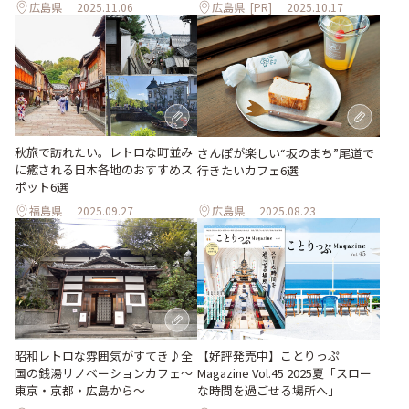
広島県
2025.11.06
広島県
[PR]
2025.10.17
秋旅で訪れたい。レトロな町並み
さんぽが楽しい“坂のまち”尾道で
に癒される日本各地のおすすめス
行きたいカフェ6選
ポット6選
福島県
2025.09.27
広島県
2025.08.23
昭和レトロな雰囲気がすてき♪全
【好評発売中】ことりっぷ
国の銭湯リノベーションカフェ〜
Magazine Vol.45 2025夏「スロー
東京・京都・広島から〜
な時間を過ごせる場所へ」