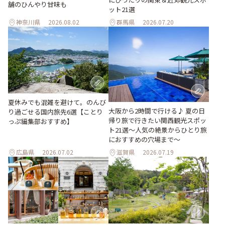
舗のひんやり甘味も
ット21選
神奈川県
2026.08.02
群馬県
2026.07.20
夏休みでも混雑を避けて。のんび
大阪から2時間で行ける♪ 夏の日
り過ごせる国内旅先6選【ことり
帰り旅で行きたい関西観光スポッ
っぷ編集部おすすめ】
ト21選～人気の絶景からひとり旅
におすすめの穴場まで～
広島県
2026.07.02
滋賀県
2026.07.19