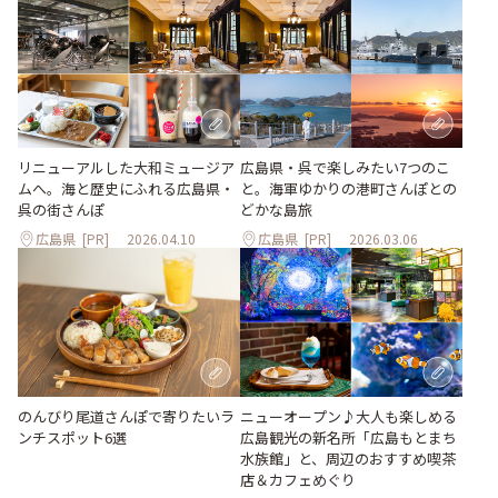
リニューアルした大和ミュージア
広島県・呉で楽しみたい7つのこ
ムへ。海と歴史にふれる広島県・
と。海軍ゆかりの港町さんぽとの
呉の街さんぽ
どかな島旅
広島県
[PR]
2026.04.10
広島県
[PR]
2026.03.06
ニューオープン♪大人も楽しめる
のんびり尾道さんぽで寄りたいラ
広島観光の新名所「広島もとまち
ンチスポット6選
水族館」と、周辺のおすすめ喫茶
店＆カフェめぐり