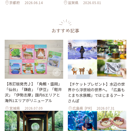
京都府
2026.06.14
滋賀県
2026.05.01
おすすめ記事
【改訂版発売♪】「角館・盛岡」
【チケットプレゼント】水辺の世
「仙台」「鎌倉」「伊豆」「軽井
界から浮世絵の世界へ。「広島も
沢」「伊勢志摩」国内6エリアと
とまち水族館」ではじまるアート
海外1エリアがリニューアル
さんぽ
宮城県
2026.07.09
広島県
[PR]
2026.07.31