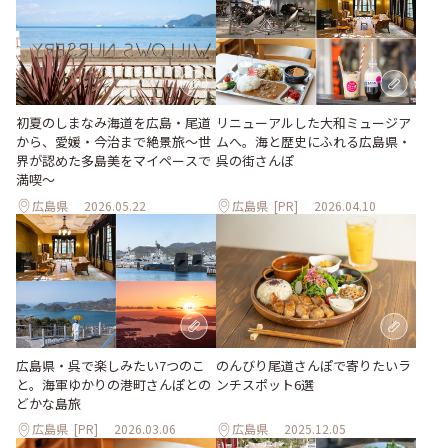
リニューアルした大和ミュージア
初夏のしまなみ海道を広島・尾道
ムへ。海と歴史にふれる広島県・
から、愛媛・今治まで絶景旅〜世
呉の街さんぽ
界が認めた多島美をマイペースで
満喫〜
広島県
2026.05.22
広島県
[PR]
2026.04.10
広島県・呉で楽しみたい7つのこ
のんびり尾道さんぽで寄りたいラ
と。海軍ゆかりの港町さんぽとの
ンチスポット6選
どかな島旅
広島県
[PR]
2026.03.06
広島県
2025.12.05