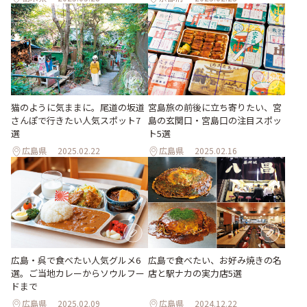
猫のように気ままに。尾道の坂道
宮島旅の前後に立ち寄りたい、宮
さんぽで行きたい人気スポット7
島の玄関口・宮島口の注目スポッ
選
ト5選
広島県
2025.02.22
広島県
2025.02.16
広島・呉で食べたい人気グルメ6
広島で食べたい、お好み焼きの名
選。ご当地カレーからソウルフー
店と駅ナカの実力店5選
ドまで
広島県
2025.02.09
広島県
2024.12.22