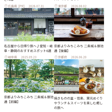
広島県
[PR]
2026.07.31
東京都
2026.08.02
名古屋から日帰り旅へ♪愛知・岐
京都よりみちこみち 二条城＆御池
阜・静岡のおすすめスポット6選
通【後編】
岐阜県
2025.09.23
京都府
2026.06.20
京都よりみちこみち 二条城＆御池
焼きものの里・信楽、窯元めぐり
通【前編】
やランチ＆スイーツを楽しむ癒し
の旅へ