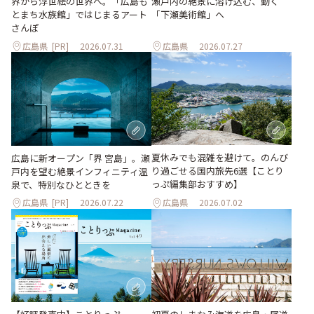
瀬戸内の絶景に溶け込む、動く
界から浮世絵の世界へ。「広島も
「下瀬美術館」へ
とまち水族館」ではじまるアート
さんぽ
広島県
[PR]
2026.07.31
広島県
2026.07.27
夏休みでも混雑を避けて。のんび
広島に新オープン「界 宮島」。瀬
り過ごせる国内旅先6選【ことり
戸内を望む絶景インフィニティ温
っぷ編集部おすすめ】
泉で、特別なひとときを
広島県
[PR]
2026.07.22
広島県
2026.07.02