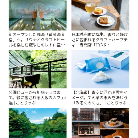
新オープンした銭湯「黄金湯 新
日本橋兜町に誕生。香りと静け
宿」へ。サウナとクラフトビー
さに包まれるクラフトハーブテ
ルを楽しむ癒やしのレトロ空間
ィー専門店「TYNK
| ことりっぷ
Kabutocho」 | ことりっぷ
公園ビューから川床テラスま
【北海道】青空に浮かぶ雲をイ
で。緑に癒される大阪のカフェ5
メージ。てん菜の恵みを味わう
選 | ことりっぷ
「みるくのくも」 | ことりっぷ