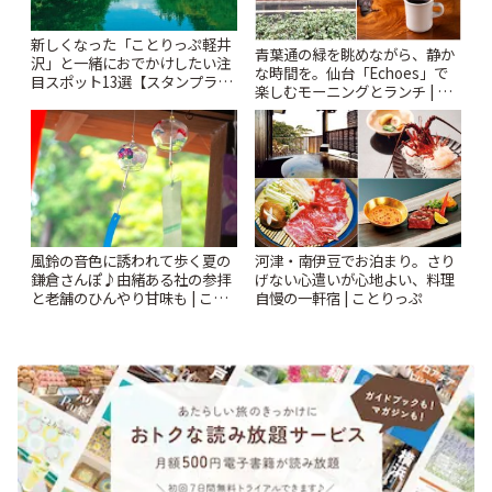
新しくなった「ことりっぷ軽井
青葉通の緑を眺めながら、静か
沢」と一緒におでかけしたい注
な時間を。仙台「Echoes」で
目スポット13選【スタンプラリ
楽しむモーニングとランチ | こ
ー開催中】 | ことりっぷ
とりっぷ
風鈴の音色に誘われて歩く夏の
河津・南伊豆でお泊まり。さり
鎌倉さんぽ♪由緒ある社の参拝
げない心遣いが心地よい、料理
と老舗のひんやり甘味も | こと
自慢の一軒宿 | ことりっぷ
りっぷ