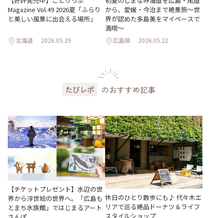
【好評発売中】ことりっぷ
初夏のしまなみ海道を広島・尾道
Magazine Vol.49 2026夏「ふらり
から、愛媛・今治まで絶景旅〜世
と美しい風景に出会える場所」
界が認めた多島美をマイペースで
満喫〜
北海道
2026.05.29
広島県
2026.05.22
のおすすめ記事
たびレポ
【チケットプレゼント】水辺の世
休日のひとり散歩にも♪ 代々木エ
界から浮世絵の世界へ。「広島も
リアで巡る絶品ドーナツ＆ライフ
とまち水族館」ではじまるアート
スタイルショップ
さんぽ