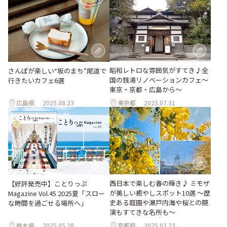
昭和レトロな雰囲気がすてき♪全
さんぽが楽しい“坂のまち”尾道で
国の銭湯リノベーションカフェ〜
行きたいカフェ6選
東京・京都・広島から〜
広島県
2025.08.23
東京都
2025.07.31
西日本で楽しむ春の輝き♪ ミモザ
【好評発売中】ことりっぷ
が美しい癒やしスポット10選 〜歴
Magazine Vol.45 2025夏「スロー
史ある庭園や瀬戸内海や桜との競
な時間を過ごせる場所へ」
演もすてきな名所も〜
栃木県
2025.05.28
京都府
2025.02.23