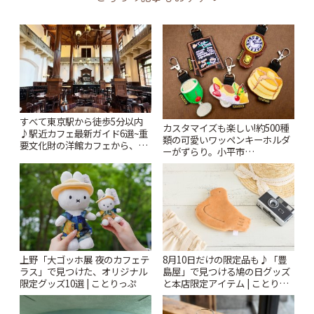
すべて東京駅から徒歩5分以内
カスタマイズも楽しい!約500種
♪駅近カフェ最新ガイド6選~重
類の可愛いワッペンキーホルダ
要文化財の洋館カフェから、改
ーがずらり。小平市
札すぐのレトロ喫茶まで~ | こと
「Kimamaya T&K」 | ことりっ
りっぷ
ぷ
上野「大ゴッホ展 夜のカフェテ
8月10日だけの限定品も♪「豊
ラス」で見つけた、オリジナル
島屋」で見つける鳩の日グッズ
限定グッズ10選 | ことりっぷ
と本店限定アイテム | ことりっ
ぷ