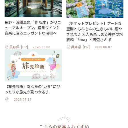
長野・浅間温泉「界 松本」がリニ
【チケットプレゼント】アートな
ューアルオープン。信州ワインと
空間ともふもふの生きものに癒や
音楽に浸るエレガントな湯宿へ
されて♪ 大人も楽しめる神戸の水
族館「átoa」と周辺さんぽ
長野県
[PR]
2026.08.05
兵庫県
[PR]
2026.08.07
【旅先診断】あなたの“いま”にぴ
ったりな旅先が見つかる♪
2026.05.15
こちらの記事もおすすめ