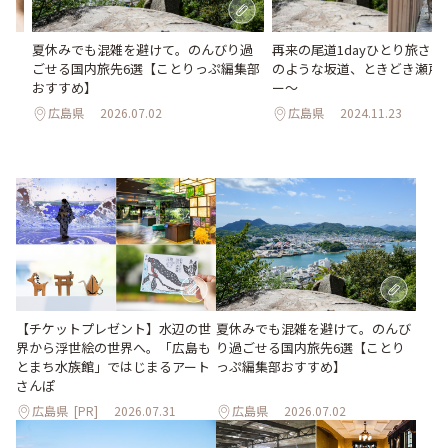
か
夏休みでも混雑を避けて。のんびり過
再来の尾道1dayひとり旅さん
水
ごせる国内旅先6選【ことりっぷ編集部
のような坂道、ときどき瀬戸
おすすめ】
ー～
広島県
2026.07.02
広島県
2024.11.23
【チケットプレゼント】水辺の世
夏休みでも混雑を避けて。のんび
界から浮世絵の世界へ。「広島も
り過ごせる国内旅先6選【ことり
とまち水族館」ではじまるアート
っぷ編集部おすすめ】
さんぽ
広島県
[PR]
2026.07.31
広島県
2026.07.02