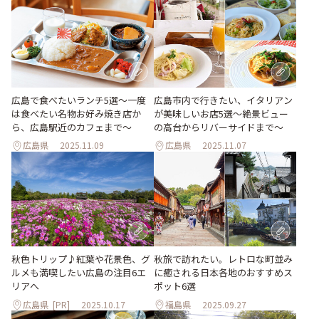
広島で食べたいランチ5選～一度
広島市内で行きたい、イタリアン
は食べたい名物お好み焼き店か
が美味しいお店5選〜絶景ビュー
ら、広島駅近のカフェまで～
の高台からリバーサイドまで〜
広島県
2025.11.09
広島県
2025.11.07
秋旅で訪れたい。レトロな町並み
秋色トリップ♪紅葉や花景色、グ
に癒される日本各地のおすすめス
ルメも満喫したい広島の注目6エ
ポット6選
リアへ
広島県
[PR]
2025.10.17
福島県
2025.09.27