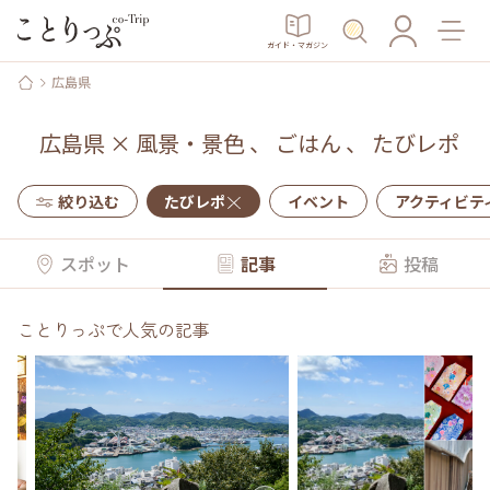
ガイド・マガジン
広島県
広島県
×
風景・景色
、
ごはん
、
たびレポ
絞り込む
たびレポ
イベント
アクティビテ
スポット
記事
投稿
ことりっぷで人気の記事