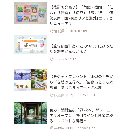
【改訂版発売♪】「角館・盛岡」「仙
台」「鎌倉」「伊豆」「軽井沢」「伊
勢志摩」国内6エリアと海外1エリアが
リニューアル
宮城県
2026.07.09
【旅先診断】あなたの“いま”にぴった
りな旅先が見つかる♪
2026.05.15
【チケットプレゼント】水辺の世界か
ら浮世絵の世界へ。「広島もとまち水
族館」ではじまるアートさんぽ
広島県
[PR]
2026.07.31
長野・浅間温泉「界 松本」がリニュー
アルオープン。信州ワインと音楽に浸
るエレガントな湯宿へ
長野県
[PR]
2026.08.05