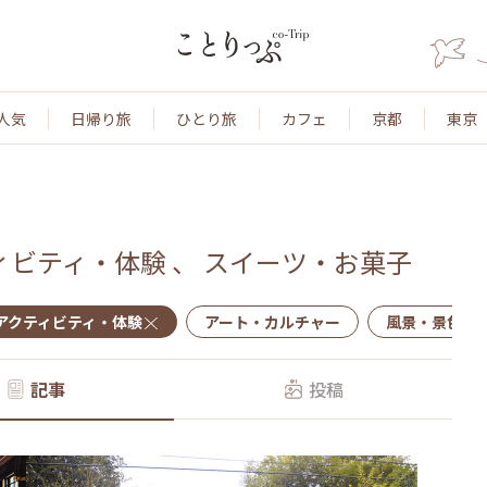
人気
日帰り旅
ひとり旅
カフェ
京都
東京
ィビティ・体験
、
スイーツ・お菓子
アクティビティ・体験
アート・カルチャー
風景・景色
記事
投稿