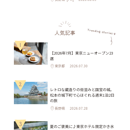
人気記事
1
【2026年7月】東京ニューオープン23
選
東京都
2026.07.30
2
レトロな蔵造りの街並みと国宝の城。
松本の城下町で心ほぐれる週末1泊2日
の旅
長野県
2026.07.28
3
夏のご褒美に♪東京ホテル限定かき氷