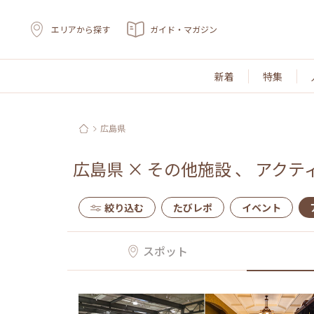
エリアから探す
ガイド・マガジン
新着
特集
広島県
広島県
×
その他施設
、
アクテ
絞り込む
たびレポ
イベント
スポット