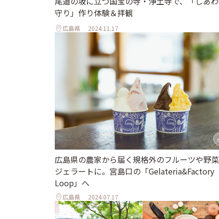
尾道の坂に立つ国宝の寺・浄土寺で、「しあわ
守り」作り体験＆拝観
広島県
2024.11.17
広島県の農家から届く規格外のフルーツや野菜
ジェラートに。宮島口の「Gelateria&Factory
Loop」へ
広島県
2024.07.17