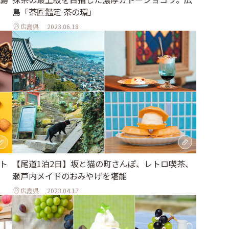
島「茶匠鑑定 茶の環」
広島県
2023.06.18
【尾道1泊2日】坂と猫の町さんぽ、レトロ喫茶、
ト
瀬戸内メイドのおみやげを堪能
広島県
2023.04.17