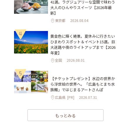
41選。ラグジュアリーな空間で味わう
大人のひんやりスイーツ【2026年最
新】
東京都
2026.08.04
4
黄金色に輝く絶景。夏休みに行きたい
ひまわりスポット＆イベント15選。巨
大迷路や夜のライトアップまで【2026
年夏】
全国
2026.08.01
5
【チケットプレゼント】水辺の世界か
ら浮世絵の世界へ。「広島もとまち水
族館」ではじまるアートさんぽ
広島県
[PR]
2026.07.31
もっとみる