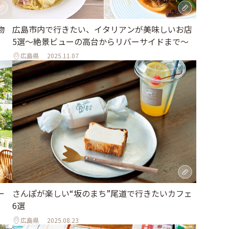
物
広島市内で行きたい、イタリアンが美味しいお店
5選〜絶景ビューの高台からリバーサイドまで〜
広島県
2025.11.07
ー
さんぽが楽しい“坂のまち”尾道で行きたいカフェ
6選
広島県
2025.08.23