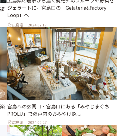
広島県の農家から届く規格外のフルーツや野菜を
ジェラートに。宮島口の「Gelateria&Factory
複
Loop」へ
広島県
2024.07.17
楽
宮島への玄関口・宮島口にある「みやじまぐち
PROLU」で瀬戸内のおみやげ探し
広島県
2024.06.27