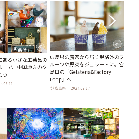
広島県の農家から届く規格外のフ
広島
にある小さな工芸品の
ルーツや野菜をジェラートに。宮
りス
ル」で、中国地方のク
島口の「Gelateria&Factory
「CA
会う
Loop」へ
広島
4.03.11
広島県
2024.07.17