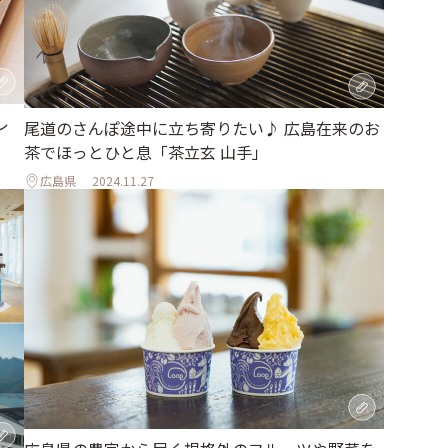
レ
尾道のさんぽ途中に立ち寄りたい♪ 広島在来のお
茶でほっとひと息「茶立玄 山手」
広島県
2024.11.27