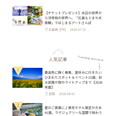
【チケットプレゼント】水辺の世界か
ら浮世絵の世界へ。「広島もとまち水
族館」ではじまるアートさんぽ
広島県
[PR]
2026.07.31
人気記事
1
黄金色に輝く絶景。夏休みに行きたい
ひまわりスポット＆イベント15選。巨
大迷路や夜のライトアップまで【2026
年夏】
全国
2026.08.01
2
夏のご褒美に♪東京ホテル限定かき氷
41選。ラグジュアリーな空間で味わう