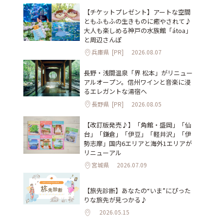
【チケットプレゼント】アートな空間
ともふもふの生きものに癒やされて♪
大人も楽しめる神戸の水族館「átoa」
と周辺さんぽ
兵庫県
[PR]
2026.08.07
長野・浅間温泉「界 松本」がリニュー
アルオープン。信州ワインと音楽に浸
るエレガントな湯宿へ
長野県
[PR]
2026.08.05
【改訂版発売♪】「角館・盛岡」「仙
台」「鎌倉」「伊豆」「軽井沢」「伊
勢志摩」国内6エリアと海外1エリアが
リニューアル
宮城県
2026.07.09
【旅先診断】あなたの“いま”にぴった
りな旅先が見つかる♪
2026.05.15