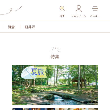
探す
プロフィール
メニュー
鎌倉
軽井沢
特集
名所・旧跡
温泉・スパ
その他施設
ごはん
カ