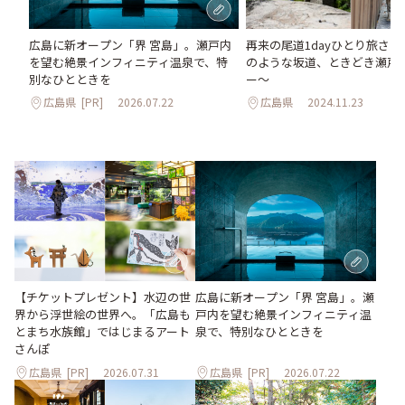
再来の尾道1dayひとり旅さん
広島に新オープン「界 宮島」。瀬戸内
のような坂道、ときどき瀬戸
を望む絶景インフィニティ温泉で、特
ー～
別なひとときを
広島県
2024.11.23
広島県
[PR]
2026.07.22
【チケットプレゼント】水辺の世
広島に新オープン「界 宮島」。瀬
界から浮世絵の世界へ。「広島も
戸内を望む絶景インフィニティ温
とまち水族館」ではじまるアート
泉で、特別なひとときを
さんぽ
広島県
[PR]
2026.07.31
広島県
[PR]
2026.07.22