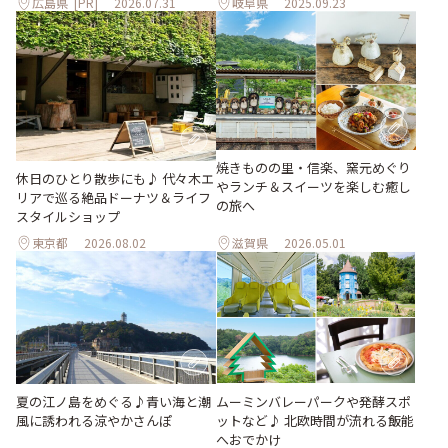
広島県
[PR]
2026.07.31
岐阜県
2025.09.23
焼きものの里・信楽、窯元めぐり
休日のひとり散歩にも♪ 代々木エ
やランチ＆スイーツを楽しむ癒し
リアで巡る絶品ドーナツ＆ライフ
の旅へ
スタイルショップ
東京都
2026.08.02
滋賀県
2026.05.01
夏の江ノ島をめぐる♪青い海と潮
ムーミンバレーパークや発酵スポ
風に誘われる涼やかさんぽ
ットなど♪ 北欧時間が流れる飯能
へおでかけ