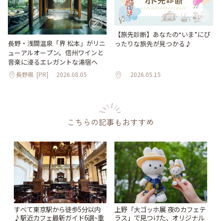
【旅先診断】あなたの“いま”にぴ
長野・浅間温泉「界 松本」がリニ
ったりな旅先が見つかる♪
ューアルオープン。信州ワインと
音楽に浸るエレガントな湯宿へ
長野県
[PR]
2026.08.05
2026.05.15
こちらの記事もおすすめ
すべて東京駅から徒歩5分以内
上野「大ゴッホ展 夜のカフェテ
♪駅近カフェ最新ガイド6選~重
ラス」で見つけた、オリジナル