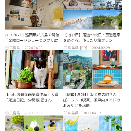
7/13-9/23｜巡回展が広島で開催
【1泊2日】尾道～松江・玉造温泉
「金曜ロードショーとジブリ展」
をめぐる、ゆったり旅プラン
広島県
2024.04.03
広島県
[PR]
2024.02.29
【noteお題企画受賞作品】大賞
【尾道1泊2日】坂と猫の町さん
「尾道日記」by関根 愛さん
ぽ、レトロ喫茶、瀬戸内メイドの
おみやげを堪能
広島県
2023.09.03
広島県
2023.04.17