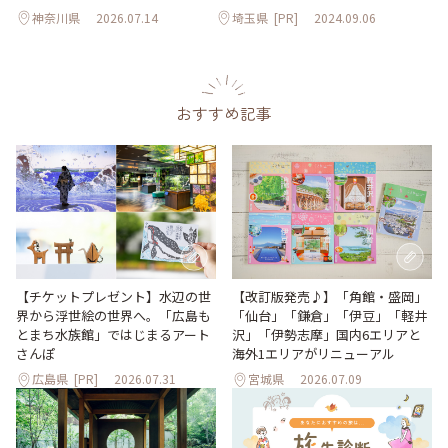
神奈川県
2026.07.14
埼玉県
[PR]
2024.09.06
おすすめ記事
【改訂版発売♪】「角館・盛岡」
【チケットプレゼント】水辺の世
「仙台」「鎌倉」「伊豆」「軽井
界から浮世絵の世界へ。「広島も
沢」「伊勢志摩」国内6エリアと
とまち水族館」ではじまるアート
海外1エリアがリニューアル
さんぽ
広島県
[PR]
2026.07.31
宮城県
2026.07.09