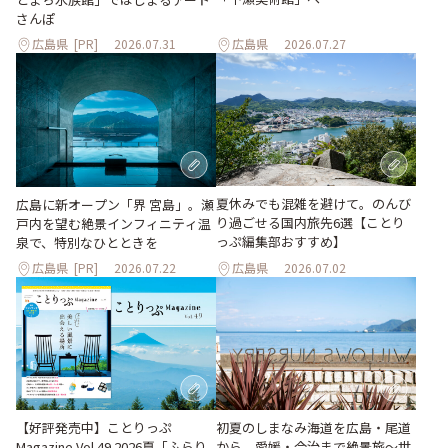
さんぽ
広島県
[PR]
2026.07.31
広島県
2026.07.27
夏休みでも混雑を避けて。のんび
広島に新オープン「界 宮島」。瀬
り過ごせる国内旅先6選【ことり
戸内を望む絶景インフィニティ温
っぷ編集部おすすめ】
泉で、特別なひとときを
広島県
[PR]
2026.07.22
広島県
2026.07.02
【好評発売中】ことりっぷ
初夏のしまなみ海道を広島・尾道
Magazine Vol.49 2026夏「ふらり
から、愛媛・今治まで絶景旅〜世