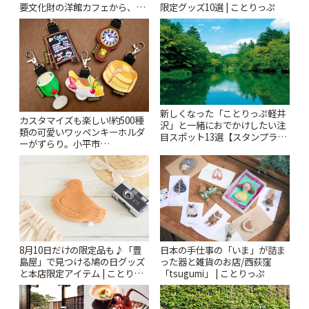
要文化財の洋館カフェから、改
限定グッズ10選 | ことりっぷ
札すぐのレトロ喫茶まで~ | こと
りっぷ
新しくなった「ことりっぷ軽井
カスタマイズも楽しい!約500種
沢」と一緒におでかけしたい注
類の可愛いワッペンキーホルダ
目スポット13選【スタンプラリ
ーがずらり。小平市
ー開催中】 | ことりっぷ
「Kimamaya T&K」 | ことりっ
ぷ
8月10日だけの限定品も♪「豊
日本の手仕事の「いま」が詰ま
島屋」で見つける鳩の日グッズ
った器と雑貨のお店/西荻窪
と本店限定アイテム | ことりっ
「tsugumi」 | ことりっぷ
ぷ