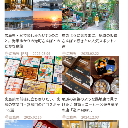
広島県・呉で楽しみたい7つのこ
猫のように気ままに。尾道の坂道
と。海軍ゆかりの港町さんぽとの
さんぽで行きたい人気スポット7
どかな島旅
選
広島県
[PR]
2026.03.06
広島県
2025.02.22
宮島旅の前後に立ち寄りたい、宮
尾道の迷路のような路地裏で見つ
島の玄関口・宮島口の注目スポッ
けた♪ 雑貨×コーヒー×焼き菓子
ト5選
の店「巡 meguru」
広島県
2025.02.16
広島県
2024.12.03