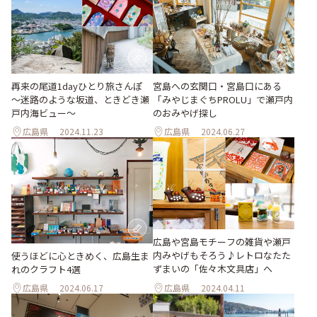
再来の尾道1dayひとり旅さんぽ
宮島への玄関口・宮島口にある
～迷路のような坂道、ときどき瀬
「みやじまぐちPROLU」で瀬戸内
戸内海ビュー～
のおみやげ探し
広島県
2024.11.23
広島県
2024.06.27
広島や宮島モチーフの雑貨や瀬戸
内みやげもそろう♪レトロなたた
使うほどに心ときめく、広島生ま
ずまいの「佐々木文具店」へ
れのクラフト4選
広島県
2024.06.17
広島県
2024.04.11