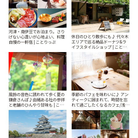
河津・南伊豆でお泊まり。さり
休日のひとり散歩にも♪ 代々木
げない心遣いが心地よい、料理
エリアで巡る絶品ドーナツ&ラ
自慢の一軒宿 | ことりっぷ
イフスタイルショップ | ことり
っぷ
風鈴の音色に誘われて歩く夏の
季節のパフェを味わいに♪ アン
鎌倉さんぽ♪由緒ある社の参拝
ティークに囲まれて、時間を忘
と老舗のひんやり甘味も | こと
れて過ごしたくなるカフェ/浅草
りっぷ
「annorum cafe」 | ことりっぷ