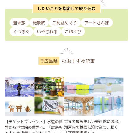
したいことを指定して絞り込む
週末旅
絶景旅
ご利益めぐり
アートさんぽ
くつろぐ
いやされる
ごほうび
のおすすめ記事
広島県
世界で最も美しい美術館に選出。
【チケットプレゼント】水辺の世
瀬戸内の絶景に溶け込む、動く
界から浮世絵の世界へ。「広島も
「下瀬美術館」へ
とまち水族館」ではじまるアート