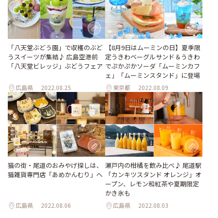
「八天堂ぶどう園」で収穫のぶど
【8月9日はムーミンの日】夏季限
うスイーツが集結♪ 広島空港前
定うきわベーグルサンド＆うきわ
「八天堂ビレッジ」ぶどうフェア
でぷかぷかソーダ「ムーミンカフ
ェ」「ムーミンスタンド」に登場
広島県
2022.08.25
東京都
2022.08.09
猫の街・尾道のおみやげ探しは、
瀬戸内の柑橘を飲み比べ♪ 尾道駅
猫雑貨専門店「あめかんむり」へ
「カンキツスタンド オレンジ」オ
ープン、レモン和紅茶や夏期限定
かき氷も
広島県
2022.08.06
広島県
2022.08.03