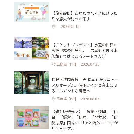
【旅先診断】あなたの“いま”にぴった
りな旅先が見つかる♪
2026.05.15
【チケットプレゼント】水辺の世界か
ら浮世絵の世界へ。「広島もとまち水
族館」ではじまるアートさんぽ
広島県
[PR]
2026.07.31
長野・浅間温泉「界 松本」がリニュー
アルオープン。信州ワインと音楽に浸
るエレガントな湯宿へ
長野県
[PR]
2026.08.05
【改訂版発売♪】「角館・盛岡」「仙
台」「鎌倉」「伊豆」「軽井沢」「伊
勢志摩」国内6エリアと海外1エリアが
リニューアル