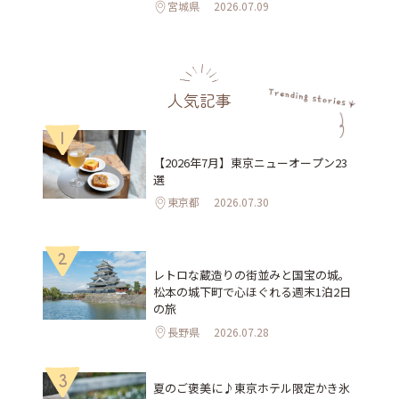
宮城県
2026.07.09
人気記事
1
【2026年7月】東京ニューオープン23
選
東京都
2026.07.30
2
レトロな蔵造りの街並みと国宝の城。
松本の城下町で心ほぐれる週末1泊2日
の旅
長野県
2026.07.28
3
夏のご褒美に♪東京ホテル限定かき氷