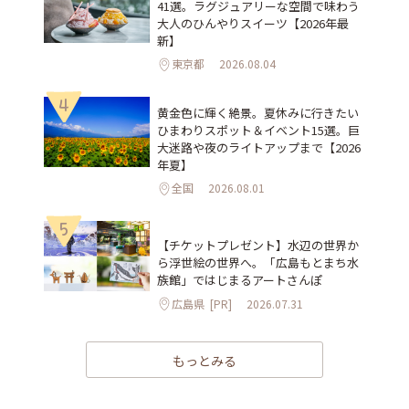
41選。ラグジュアリーな空間で味わう
大人のひんやりスイーツ【2026年最
新】
東京都
2026.08.04
4
黄金色に輝く絶景。夏休みに行きたい
ひまわりスポット＆イベント15選。巨
大迷路や夜のライトアップまで【2026
年夏】
全国
2026.08.01
5
【チケットプレゼント】水辺の世界か
ら浮世絵の世界へ。「広島もとまち水
族館」ではじまるアートさんぽ
広島県
[PR]
2026.07.31
もっとみる