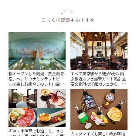
こちらの記事もおすすめ
新オープンした銭湯「黄金湯 新
すべて東京駅から徒歩5分以内
宿」へ。サウナとクラフトビー
♪駅近カフェ最新ガイド6選~重
ルを楽しむ癒やしのレトロ空間
要文化財の洋館カフェから、改
| ことりっぷ
札すぐのレトロ喫茶まで~ | こと
りっぷ
河津・南伊豆でお泊まり。さり
カスタマイズも楽しい!約500種
げない心遣いが心地よい、料理