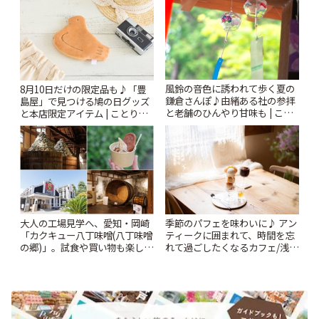
風鈴の音色に誘われて歩く夏の
8月10日だけの限定品も♪「豊
鎌倉さんぽ♪由緒ある社の参拝
島屋」で見つける鳩の日グッズ
と老舗のひんやり甘味も | こと
と本店限定アイテム | ことりっ
りっぷ
ぷ
大人の工場見学へ、愛知・岡崎
季節のパフェを味わいに♪ アン
「カクキュー八丁味噌(八丁味噌
ティークに囲まれて、時間を忘
の郷)」。試食や買い物も楽しみ
れて過ごしたくなるカフェ/浅草
♪ | ことりっぷ
「annorum cafe」 | ことりっぷ