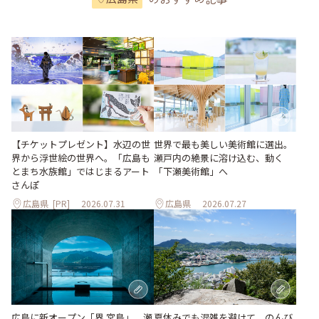
世界で最も美しい美術館に選出。
【チケットプレゼント】水辺の世
瀬戸内の絶景に溶け込む、動く
界から浮世絵の世界へ。「広島も
「下瀬美術館」へ
とまち水族館」ではじまるアート
さんぽ
広島県
[PR]
2026.07.31
広島県
2026.07.27
夏休みでも混雑を避けて。のんび
広島に新オープン「界 宮島」。瀬