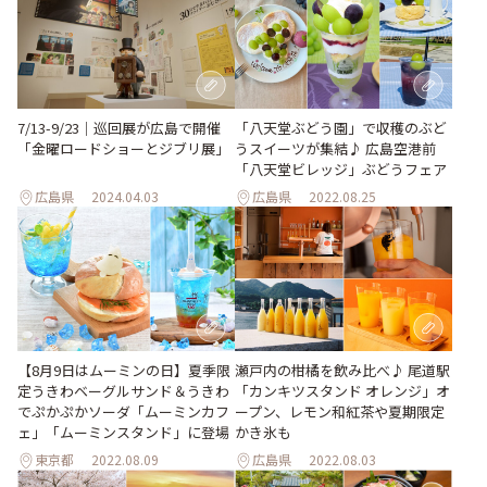
「八天堂ぶどう園」で収穫のぶど
7/13-9/23｜巡回展が広島で開催
うスイーツが集結♪ 広島空港前
「金曜ロードショーとジブリ展」
「八天堂ビレッジ」ぶどうフェア
広島県
2024.04.03
広島県
2022.08.25
【8月9日はムーミンの日】夏季限
瀬戸内の柑橘を飲み比べ♪ 尾道駅
定うきわベーグルサンド＆うきわ
「カンキツスタンド オレンジ」オ
でぷかぷかソーダ「ムーミンカフ
ープン、レモン和紅茶や夏期限定
ェ」「ムーミンスタンド」に登場
かき氷も
東京都
2022.08.09
広島県
2022.08.03