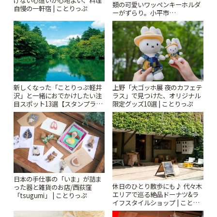
類の可愛いワッペンキーホルダ
自慢の一軒宿 | ことりっぷ
ーがずらり。小平市
「Kimamaya T&K」 | ことりっ
ぷ
新しくなった「ことりっぷ軽井
上野「大ゴッホ展 夜のカフェテ
沢」と一緒におでかけしたい注
ラス」で見つけた、オリジナル
目スポット13選【スタンプラリ
限定グッズ10選 | ことりっぷ
ー開催中】 | ことりっぷ
日本の手仕事の「いま」が詰ま
休日のひとり散歩にも♪ 代々木
った器と雑貨のお店/西荻窪
エリアで巡る絶品ドーナツ&ラ
「tsugumi」 | ことりっぷ
イフスタイルショップ | ことり
っぷ