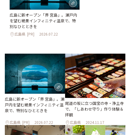
広島に新オープン「界 宮島」。瀬戸内
を望む絶景インフィニティ温泉で、特
別なひとときを
広島県
[PR]
2026.07.22
広島に新オープン「界 宮島」。瀬
尾道の坂に立つ国宝の寺・浄土寺
戸内を望む絶景インフィニティ温
で、「しあわせ守り」作り体験＆
泉で、特別なひとときを
拝観
広島県
[PR]
2026.07.22
広島県
2024.11.17