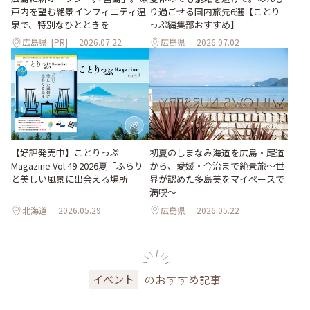
り過ごせる国内旅先6選【ことり
戸内を望む絶景インフィニティ温
っぷ編集部おすすめ】
泉で、特別なひとときを
広島県
[PR]
2026.07.22
広島県
2026.07.02
【好評発売中】ことりっぷ
初夏のしまなみ海道を広島・尾道
Magazine Vol.49 2026夏「ふらり
から、愛媛・今治まで絶景旅〜世
と美しい風景に出会える場所」
界が認めた多島美をマイペースで
満喫〜
北海道
2026.05.29
広島県
2026.05.22
のおすすめ記事
イベント