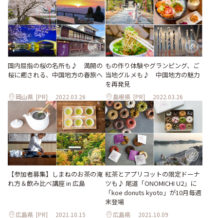
国内屈指の桜の名所も♪ 満開の
もの作り体験やグランピング、ご
桜に癒される、中国地方の春旅へ
当地グルメも♪ 中国地方の魅力
を再発見
岡山県
[PR]
2022.03.26
島根県
[PR]
2022.03.26
【参加者募集】しまねのお茶の淹
紅茶とアプリコットの限定ドーナ
れ方＆飲み比べ講座 in 広島
ツも♪ 尾道「ONOMICHI U2」に
「koe donuts kyoto」が10月毎週
末登場
広島県
[PR]
2021.10.15
広島県
2021.10.09