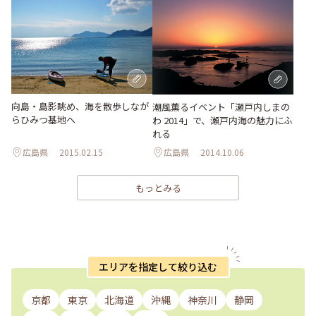
向島・島影眺め、海を散歩しなが
潮風薫るイベント「瀬戸内しまの
らひみつ基地へ
わ 2014」で、瀬戸内海の魅力にふ
れる
広島県
2015.02.15
広島県
2014.10.06
もっとみる
エリアを指定して絞り込む
京都
東京
北海道
沖縄
神奈川
静岡