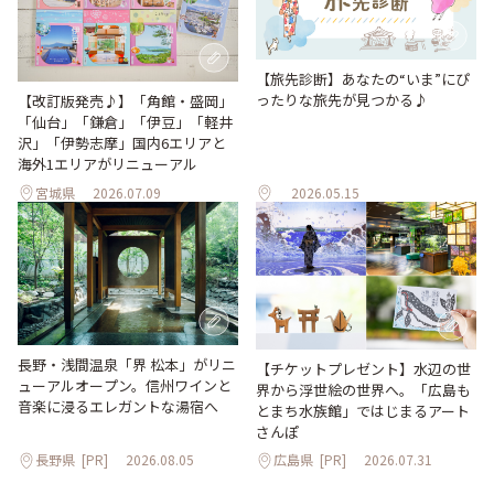
【旅先診断】あなたの“いま”にぴ
ったりな旅先が見つかる♪
【改訂版発売♪】「角館・盛岡」
「仙台」「鎌倉」「伊豆」「軽井
沢」「伊勢志摩」国内6エリアと
海外1エリアがリニューアル
宮城県
2026.07.09
2026.05.15
長野・浅間温泉「界 松本」がリニ
【チケットプレゼント】水辺の世
ューアルオープン。信州ワインと
界から浮世絵の世界へ。「広島も
音楽に浸るエレガントな湯宿へ
とまち水族館」ではじまるアート
さんぽ
長野県
[PR]
2026.08.05
広島県
[PR]
2026.07.31