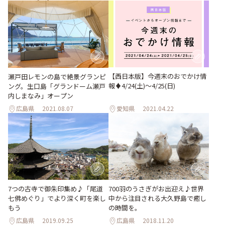
【西日本版】今週末のおでかけ情
瀬戸田レモンの島で絶景グランピ
報♦︎4/24(土)〜4/25(日)
ング。生口島「グランドーム瀬戸
内しまなみ」オープン
広島県
2021.08.07
愛知県
2021.04.22
7つの古寺で御朱印集め♪「尾道
700羽のうさぎがお出迎え♪世界
七佛めぐり」でより深く町を楽し
中から注目される大久野島で癒し
もう
の時間を。
広島県
2019.09.25
広島県
2018.11.20