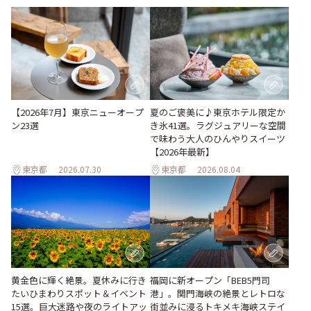
【2026年7月】東京ニューオープ
夏のご褒美に♪東京ホテル限定か
ン23選
き氷41選。ラグジュアリーな空間
で味わう大人のひんやりスイーツ
【2026年最新】
東京都
2026.07.30
東京都
2026.08.04
黄金色に輝く絶景。夏休みに行き
福岡に新オープン「BEB5門司
たいひまわりスポット＆イベント
港」。関門海峡の絶景とレトロな
15選。巨大迷路や夜のライトアッ
街並みに浸るトキメキ海峡ステイ