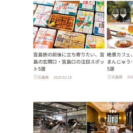
い人気グルメ6
絶景カフェ
宮島旅の前後に立ち寄りたい、宮
からソウルフー
まんじゅう
島の玄関口・宮島口の注目スポッ
5選
ト5選
広島県
202
広島県
2025.02.16