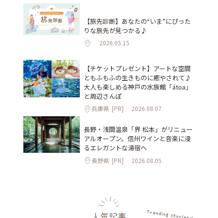
【旅先診断】あなたの“いま”にぴった
りな旅先が見つかる♪
2026.05.15
【チケットプレゼント】アートな空間
ともふもふの生きものに癒やされて♪
大人も楽しめる神戸の水族館「átoa」
と周辺さんぽ
兵庫県
[PR]
2026.08.07
長野・浅間温泉「界 松本」がリニュー
アルオープン。信州ワインと音楽に浸
るエレガントな湯宿へ
長野県
[PR]
2026.08.05
人気記事