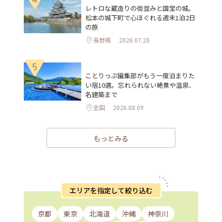
レトロな蔵造りの街並みと国宝の城。
松本の城下町で心ほぐれる週末1泊2日
の旅
長野県
2026.07.28
5
ことりっぷ編集部がもう一度泊まりた
い宿10選。忘れられない絶景や温泉、
名建築まで
全国
2026.08.09
もっとみる
エリアを指定して絞り込む
京都
東京
北海道
沖縄
神奈川