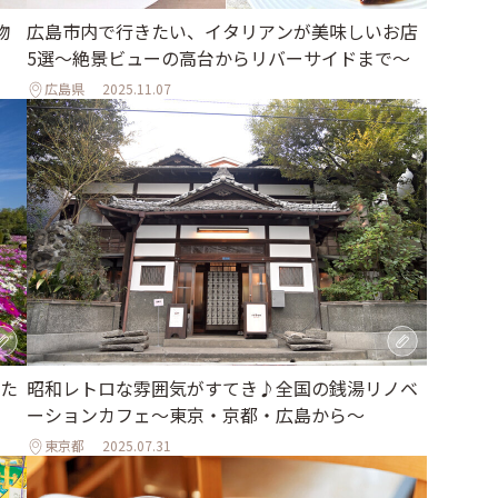
物
広島市内で行きたい、イタリアンが美味しいお店
5選〜絶景ビューの高台からリバーサイドまで〜
広島県
2025.11.07
た
昭和レトロな雰囲気がすてき♪全国の銭湯リノベ
ーションカフェ〜東京・京都・広島から〜
東京都
2025.07.31