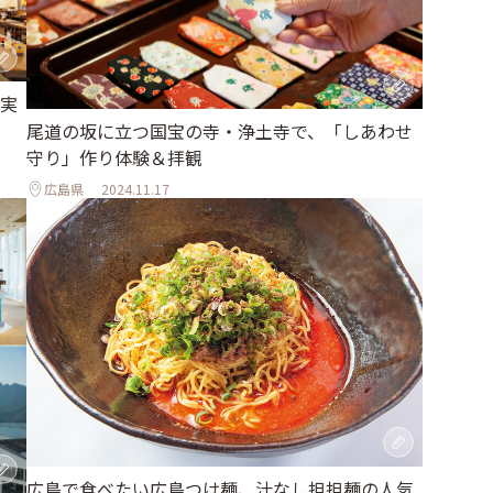
実
尾道の坂に立つ国宝の寺・浄土寺で、「しあわせ
守り」作り体験＆拝観
広島県
2024.11.17
広島で食べたい広島つけ麺、汁なし担担麺の人気