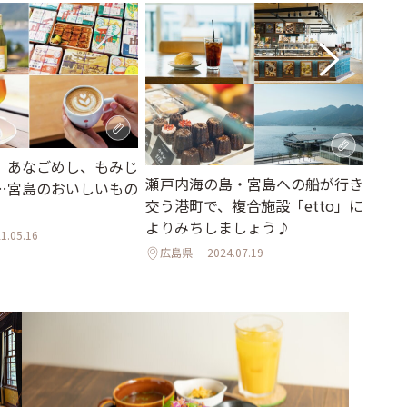
、あなごめし、もみじ
絵に
瀬戸内海の島・宮島への船が行き
…宮島のおいしいもの
なカ
交う港町で、複合施設「etto」に
島さ
よりみちしましょう♪
1.05.16
広島
広島県
2024.07.19