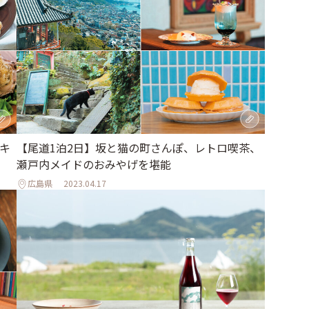
キ
【尾道1泊2日】坂と猫の町さんぽ、レトロ喫茶、
瀬戸内メイドのおみやげを堪能
広島県
2023.04.17