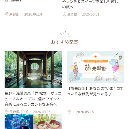
やランチ＆スイーツを楽しむ癒し
の旅へ
京都府
2026.06.14
滋賀県
2026.05.01
おすすめ記事
【旅先診断】あなたの“いま”にぴ
長野・浅間温泉「界 松本」がリニ
ったりな旅先が見つかる♪
ューアルオープン。信州ワインと
音楽に浸るエレガントな湯宿へ
長野県
[PR]
2026.08.05
2026.05.15