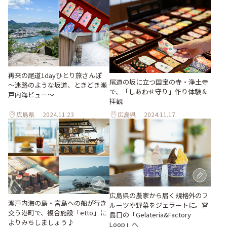
再来の尾道1dayひとり旅さんぽ
尾道の坂に立つ国宝の寺・浄土寺
～迷路のような坂道、ときどき瀬
で、「しあわせ守り」作り体験＆
戸内海ビュー～
拝観
広島県
2024.11.23
広島県
2024.11.17
広島県の農家から届く規格外のフ
瀬戸内海の島・宮島への船が行き
ルーツや野菜をジェラートに。宮
交う港町で、複合施設「etto」に
島口の「Gelateria&Factory
よりみちしましょう♪
Loop」へ