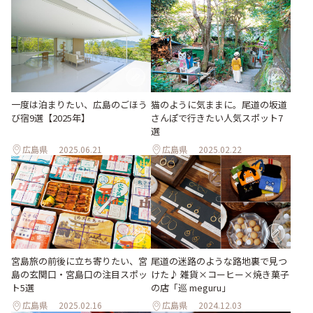
一度は泊まりたい、広島のごほう
猫のように気ままに。尾道の坂道
び宿9選【2025年】
さんぽで行きたい人気スポット7
選
広島県
2025.06.21
広島県
2025.02.22
宮島旅の前後に立ち寄りたい、宮
尾道の迷路のような路地裏で見つ
島の玄関口・宮島口の注目スポッ
けた♪ 雑貨×コーヒー×焼き菓子
ト5選
の店「巡 meguru」
広島県
2025.02.16
広島県
2024.12.03