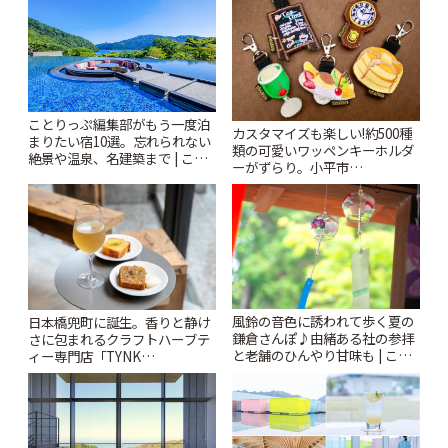
ぷ
ことりっぷ編集部がもう一度泊
カスタマイズも楽しい!約500種
まりたい宿10選。忘れられない
類の可愛いワッペンキーホルダ
絶景や温泉、名建築まで | こと
ーがずらり。小平市
りっぷ
「Kimamaya T&K」 | ことりっ
ぷ
風鈴の音色に誘われて歩く夏の
日本橋兜町に誕生。香りと静け
鎌倉さんぽ♪由緒ある社の参拝
さに包まれるクラフトハーブテ
と老舗のひんやり甘味も | こと
ィー専門店「TYNK
りっぷ
Kabutocho」 | ことりっぷ