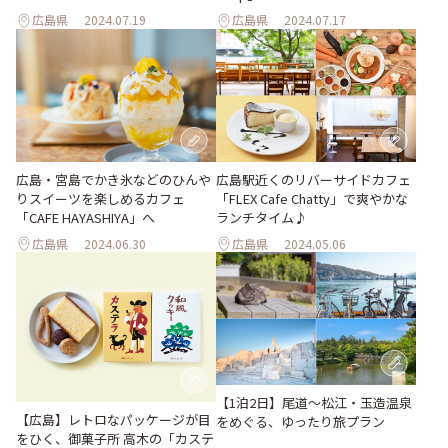
広島県
2024.07.19
広島県
2024.07.17
広島・宮島でかき氷などのひんや
広島駅近くのリバーサイドカフェ
りスイーツを楽しめるカフェ
「FLEX Cafe Chatty」で爽やかな
「CAFE HAYASHIYA」へ
ランチタイム♪
広島県
2024.06.30
広島県
2024.05.06
【1泊2日】尾道～松江・玉造温泉
【広島】レトロなパッケージが目
をめぐる、ゆったり旅プラン
をひく、御菓子所 高木の「カステ