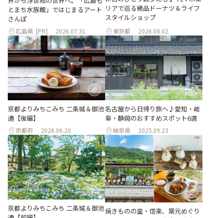
界から浮世絵の世界へ。「広島も
リアで巡る絶品ドーナツ＆ライフ
とまち水族館」ではじまるアート
スタイルショップ
さんぽ
広島県
[PR]
2026.07.31
東京都
2026.08.02
京都よりみちこみち 二条城＆御池
名古屋から日帰り旅へ♪愛知・岐
通【後編】
阜・静岡のおすすめスポット6選
京都府
2026.06.20
岐阜県
2025.09.23
京都よりみちこみち 二条城＆御池
焼きものの里・信楽、窯元めぐり
通【前編】