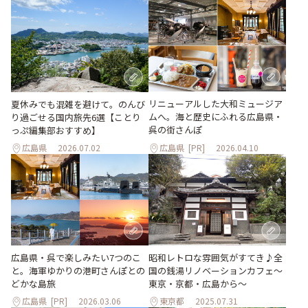
リニューアルした大和ミュージア
夏休みでも混雑を避けて。のんび
ムへ。海と歴史にふれる広島県・
り過ごせる国内旅先6選【ことり
呉の街さんぽ
っぷ編集部おすすめ】
広島県
2026.07.02
広島県
[PR]
2026.04.10
広島県・呉で楽しみたい7つのこ
昭和レトロな雰囲気がすてき♪全
と。海軍ゆかりの港町さんぽとの
国の銭湯リノベーションカフェ〜
どかな島旅
東京・京都・広島から〜
広島県
[PR]
2026.03.06
東京都
2025.07.31