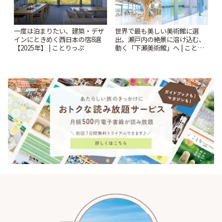
世界で最も美しい美術館に選
一度は泊まりたい、建築・デザ
出。瀬戸内の絶景に溶け込む、
インにときめく西日本の宿8選
動く「下瀬美術館」へ | ことり
【2025年】 | ことりっぷ
っぷ