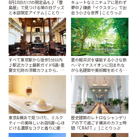
8月10日だけの限定品も♪「豊
キュートなミニチュアに思わず
島屋」で見つける鳩の日グッズ
夢中♪鎌倉「イクスタン」で出
と本店限定アイテム | ことりっ
会う小さな世界 | ことりっぷ
ぷ
すべて東京駅から徒歩5分以内
夏の軽井沢を堪能する小さな旅
♪駅近カフェ最新ガイド6選~重
へ~マイナスイオンに包まれな
要文化財の洋館カフェから、改
がら名建築や美術館をめぐろう
札すぐのレトロ喫茶まで~ | こと
~ | ことりっぷ
りっぷ
東京&横浜で見つけた、ミルク
歴史建築のレトロなシャンデリ
ティーの美味しいお店6選~心ほ
アの下で過ごす横浜のカフェ時
どける濃厚なコクと香りに癒や
間「CRAFT. 」 | ことりっぷ
されるティータイム~ | ことりっ