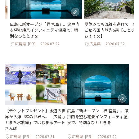
か
夏休みでも混雑を避けて。の
広島に新オープン「界 宮島」。瀬戸内
水
ごせる国内旅先6選【ことり
を望む絶景インフィニティ温泉で、特
おすすめ】
別なひとときを
広島県
2026.07.02
広島県
[PR]
2026.07.22
【チケットプレゼント】水辺の世
広島に新オープン「界 宮島」。瀬
界から浮世絵の世界へ。「広島も
戸内を望む絶景インフィニティ温
とまち水族館」ではじまるアート
泉で、特別なひとときを
さんぽ
広島県
[PR]
2026.07.31
広島県
[PR]
2026.07.22