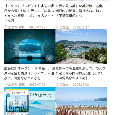
世界で最も美しい美術館に選出。
【チケットプレゼント】水辺の世
瀬戸内の絶景に溶け込む、動く
界から浮世絵の世界へ。「広島も
「下瀬美術館」へ
とまち水族館」ではじまるアート
さんぽ
広島県
[PR]
2026.07.31
広島県
2026.07.27
夏休みでも混雑を避けて。のんび
広島に新オープン「界 宮島」。瀬
り過ごせる国内旅先6選【ことり
戸内を望む絶景インフィニティ温
っぷ編集部おすすめ】
泉で、特別なひとときを
広島県
[PR]
2026.07.22
広島県
2026.07.02