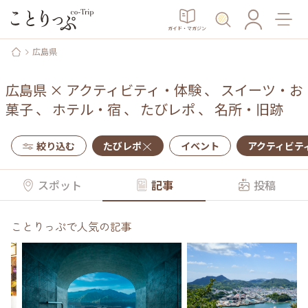
ガイド・マガジン
広島県
広島県
×
アクティビティ・体験
、
スイーツ・お
菓子
、
ホテル・宿
、
たびレポ
、
名所・旧跡
絞り込む
たびレポ
イベント
アクティビテ
スポット
記事
投稿
ことりっぷで人気の記事