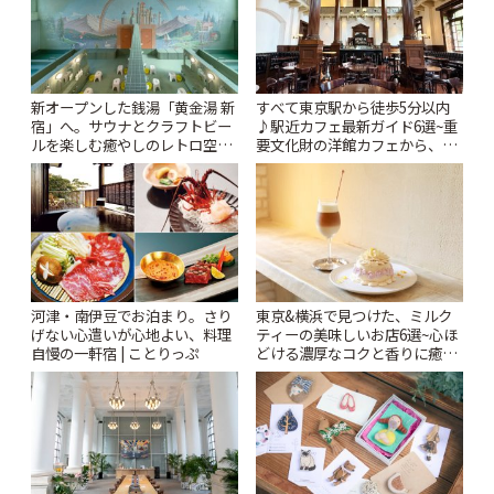
新オープンした銭湯「黄金湯 新
すべて東京駅から徒歩5分以内
宿」へ。サウナとクラフトビー
♪駅近カフェ最新ガイド6選~重
ルを楽しむ癒やしのレトロ空間
要文化財の洋館カフェから、改
| ことりっぷ
札すぐのレトロ喫茶まで~ | こと
りっぷ
河津・南伊豆でお泊まり。さり
東京&横浜で見つけた、ミルク
げない心遣いが心地よい、料理
ティーの美味しいお店6選~心ほ
自慢の一軒宿 | ことりっぷ
どける濃厚なコクと香りに癒や
されるティータイム~ | ことりっ
ぷ