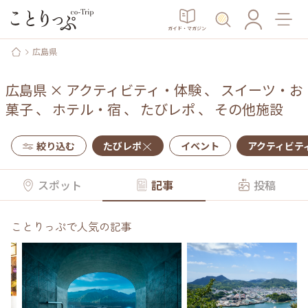
ガイド・マガジン
広島県
広島県
×
アクティビティ・体験
、
スイーツ・お
菓子
、
ホテル・宿
、
たびレポ
、
その他施設
絞り込む
たびレポ
イベント
アクティビテ
スポット
記事
投稿
ことりっぷで人気の記事