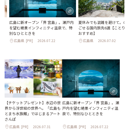
か
夏休みでも混雑を避けて。の
広島に新オープン「界 宮島」。瀬戸内
水
ごせる国内旅先6選【ことり
を望む絶景インフィニティ温泉で、特
おすすめ】
別なひとときを
広島県
2026.07.02
広島県
[PR]
2026.07.22
【チケットプレゼント】水辺の世
広島に新オープン「界 宮島」。瀬
界から浮世絵の世界へ。「広島も
戸内を望む絶景インフィニティ温
とまち水族館」ではじまるアート
泉で、特別なひとときを
さんぽ
広島県
[PR]
2026.07.31
広島県
[PR]
2026.07.22