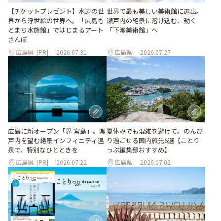
世界で最も美しい美術館に選出。
【チケットプレゼント】水辺の世
瀬戸内の絶景に溶け込む、動く
界から浮世絵の世界へ。「広島も
「下瀬美術館」へ
とまち水族館」ではじまるアート
さんぽ
広島県
[PR]
2026.07.31
広島県
2026.07.27
夏休みでも混雑を避けて。のんび
広島に新オープン「界 宮島」。瀬
り過ごせる国内旅先6選【ことり
戸内を望む絶景インフィニティ温
っぷ編集部おすすめ】
泉で、特別なひとときを
広島県
[PR]
2026.07.22
広島県
2026.07.02