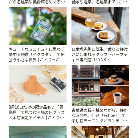
がら名建築や美術館をめぐろう
絶景や温泉、名建築まで | こと
~ | ことりっぷ
りっぷ
キュートなミニチュアに思わず
日本橋兜町に誕生。香りと静け
夢中♪鎌倉「イクスタン」で出
さに包まれるクラフトハーブテ
会う小さな世界 | ことりっぷ
ィー専門店「TYNK
Kabutocho」 | ことりっぷ
8月10日だけの限定品も♪「豊
青葉通の緑を眺めながら、静か
島屋」で見つける鳩の日グッズ
な時間を。仙台「Echoes」で
と本店限定アイテム | ことりっ
楽しむモーニングとランチ | こ
ぷ
とりっぷ