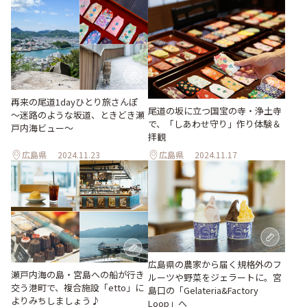
再来の尾道1dayひとり旅さんぽ
尾道の坂に立つ国宝の寺・浄土寺
～迷路のような坂道、ときどき瀬
で、「しあわせ守り」作り体験＆
戸内海ビュー～
拝観
広島県
2024.11.23
広島県
2024.11.17
広島県の農家から届く規格外のフ
瀬戸内海の島・宮島への船が行き
ルーツや野菜をジェラートに。宮
交う港町で、複合施設「etto」に
島口の「Gelateria&Factory
よりみちしましょう♪
Loop」へ