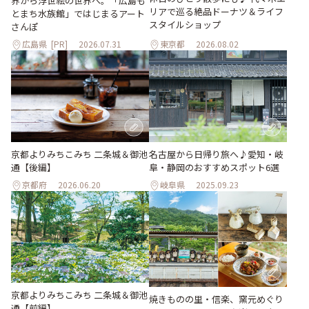
界から浮世絵の世界へ。「広島も
リアで巡る絶品ドーナツ＆ライフ
とまち水族館」ではじまるアート
スタイルショップ
さんぽ
広島県
[PR]
2026.07.31
東京都
2026.08.02
京都よりみちこみち 二条城＆御池
名古屋から日帰り旅へ♪愛知・岐
通【後編】
阜・静岡のおすすめスポット6選
京都府
2026.06.20
岐阜県
2025.09.23
京都よりみちこみち 二条城＆御池
焼きものの里・信楽、窯元めぐり
通【前編】