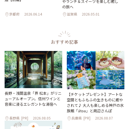
やランチ＆スイーツを楽しむ癒し
の旅へ
京都府
2026.06.14
滋賀県
2026.05.01
おすすめ記事
長野・浅間温泉「界 松本」がリニ
【チケットプレゼント】アートな
ューアルオープン。信州ワインと
空間ともふもふの生きものに癒や
音楽に浸るエレガントな湯宿へ
されて♪ 大人も楽しめる神戸の水
族館「átoa」と周辺さんぽ
長野県
[PR]
2026.08.05
兵庫県
[PR]
2026.08.07