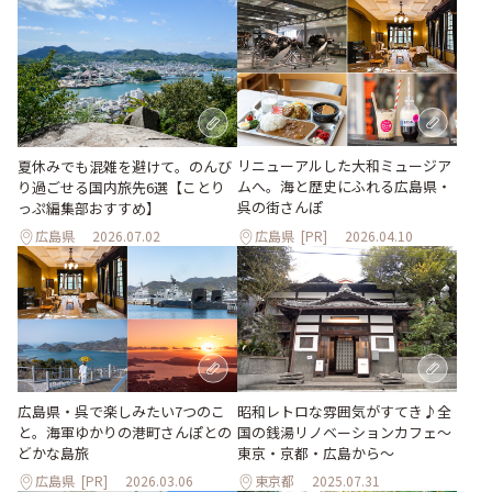
リニューアルした大和ミュージア
夏休みでも混雑を避けて。のんび
ムへ。海と歴史にふれる広島県・
り過ごせる国内旅先6選【ことり
呉の街さんぽ
っぷ編集部おすすめ】
広島県
2026.07.02
広島県
[PR]
2026.04.10
広島県・呉で楽しみたい7つのこ
昭和レトロな雰囲気がすてき♪全
と。海軍ゆかりの港町さんぽとの
国の銭湯リノベーションカフェ〜
どかな島旅
東京・京都・広島から〜
広島県
[PR]
2026.03.06
東京都
2025.07.31