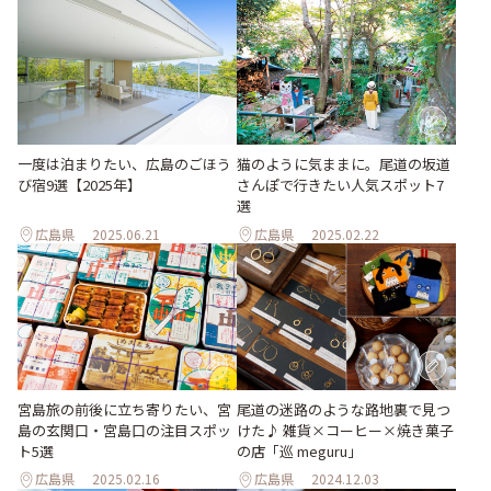
一度は泊まりたい、広島のごほう
猫のように気ままに。尾道の坂道
び宿9選【2025年】
さんぽで行きたい人気スポット7
選
広島県
2025.06.21
広島県
2025.02.22
宮島旅の前後に立ち寄りたい、宮
尾道の迷路のような路地裏で見つ
島の玄関口・宮島口の注目スポッ
けた♪ 雑貨×コーヒー×焼き菓子
ト5選
の店「巡 meguru」
広島県
2025.02.16
広島県
2024.12.03