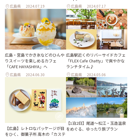
広島県
2024.07.19
広島県
2024.07.17
広島・宮島でかき氷などのひんや
広島駅近くのリバーサイドカフェ
りスイーツを楽しめるカフェ
「FLEX Cafe Chatty」で爽やかな
「CAFE HAYASHIYA」へ
ランチタイム♪
広島県
2024.06.30
広島県
2024.05.06
【1泊2日】尾道～松江・玉造温泉
【広島】レトロなパッケージが目
をめぐる、ゆったり旅プラン
をひく、御菓子所 高木の「カステ