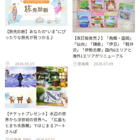
【旅先診断】あなたの“いま”にぴ
ったりな旅先が見つかる♪
【改訂版発売♪】「角館・盛岡」
「仙台」「鎌倉」「伊豆」「軽井
沢」「伊勢志摩」国内6エリアと
海外1エリアがリニューアル
2026.05.15
宮城県
2026.07.09
【チケットプレゼント】水辺の世
界から浮世絵の世界へ。「広島も
とまち水族館」ではじまるアート
さんぽ
広島県
[PR]
2026.07.31