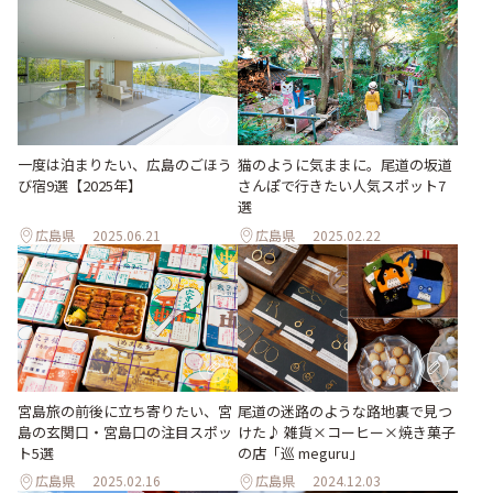
一度は泊まりたい、広島のごほう
猫のように気ままに。尾道の坂道
び宿9選【2025年】
さんぽで行きたい人気スポット7
選
広島県
2025.06.21
広島県
2025.02.22
宮島旅の前後に立ち寄りたい、宮
尾道の迷路のような路地裏で見つ
島の玄関口・宮島口の注目スポッ
けた♪ 雑貨×コーヒー×焼き菓子
ト5選
の店「巡 meguru」
広島県
2025.02.16
広島県
2024.12.03