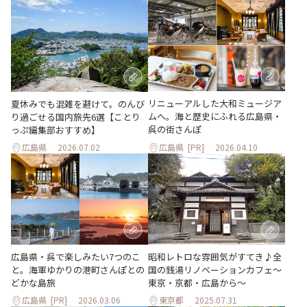
リニューアルした大和ミュージア
夏休みでも混雑を避けて。のんび
ムへ。海と歴史にふれる広島県・
り過ごせる国内旅先6選【ことり
呉の街さんぽ
っぷ編集部おすすめ】
広島県
2026.07.02
広島県
[PR]
2026.04.10
広島県・呉で楽しみたい7つのこ
昭和レトロな雰囲気がすてき♪全
と。海軍ゆかりの港町さんぽとの
国の銭湯リノベーションカフェ〜
どかな島旅
東京・京都・広島から〜
広島県
[PR]
2026.03.06
東京都
2025.07.31