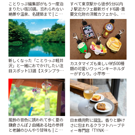
ことりっぷ編集部がもう一度泊
すべて東京駅から徒歩5分以内
まりたい宿10選。忘れられない
♪駅近カフェ最新ガイド6選~重
絶景や温泉、名建築まで | こと
要文化財の洋館カフェから、改
りっぷ
札すぐのレトロ喫茶まで~ | こと
りっぷ
新しくなった「ことりっぷ軽井
カスタマイズも楽しい!約500種
沢」と一緒におでかけしたい注
類の可愛いワッペンキーホルダ
目スポット13選【スタンプラリ
ーがずらり。小平市
ー開催中】 | ことりっぷ
「Kimamaya T&K」 | ことりっ
ぷ
風鈴の音色に誘われて歩く夏の
日本橋兜町に誕生。香りと静け
鎌倉さんぽ♪由緒ある社の参拝
さに包まれるクラフトハーブテ
と老舗のひんやり甘味も | こと
ィー専門店「TYNK