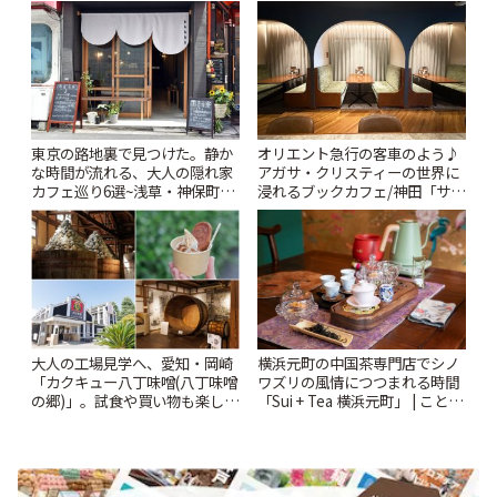
りっぷ
Kabutocho」 | ことりっぷ
東京の路地裏で見つけた。静か
オリエント急行の客車のよう♪
な時間が流れる、大人の隠れ家
アガサ・クリスティーの世界に
カフェ巡り6選~浅草・神保町・
浸れるブックカフェ/神田「サロ
千駄木ほか~ | ことりっぷ
ンクリスティ」 | ことりっぷ
大人の工場見学へ、愛知・岡崎
横浜元町の中国茶専門店でシノ
「カクキュー八丁味噌(八丁味噌
ワズリの風情につつまれる時間
の郷)」。試食や買い物も楽しみ
「Sui + Tea 横浜元町」 | ことり
♪ | ことりっぷ
っぷ