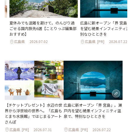
か
夏休みでも混雑を避けて。のんびり過
広島に新オープン「界 宮島」
水
ごせる国内旅先6選【ことりっぷ編集部
を望む絶景インフィニティ温
おすすめ】
別なひとときを
広島県
2026.07.02
広島県
[PR]
2026.07.22
【チケットプレゼント】水辺の世
広島に新オープン「界 宮島」。瀬
界から浮世絵の世界へ。「広島も
戸内を望む絶景インフィニティ温
とまち水族館」ではじまるアート
泉で、特別なひとときを
さんぽ
広島県
[PR]
2026.07.31
広島県
[PR]
2026.07.22