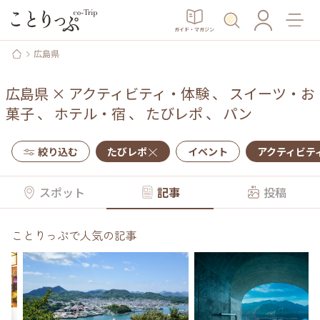
ガイド・マガジン
広島県
広島県
×
アクティビティ・体験
、
スイーツ・お
菓子
、
ホテル・宿
、
たびレポ
、
パン
絞り込む
たびレポ
イベント
アクティビテ
スポット
記事
投稿
ことりっぷで人気の記事