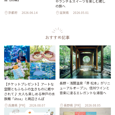
やランチ＆スイーツを楽しむ癒し
の旅へ
京都府
2026.06.14
滋賀県
2026.05.01
おすすめ記事
長野・浅間温泉「界 松本」がリニ
【チケットプレゼント】アートな
ューアルオープン。信州ワインと
空間ともふもふの生きものに癒や
音楽に浸るエレガントな湯宿へ
されて♪ 大人も楽しめる神戸の水
族館「átoa」と周辺さんぽ
兵庫県
[PR]
2026.08.07
長野県
[PR]
2026.08.05