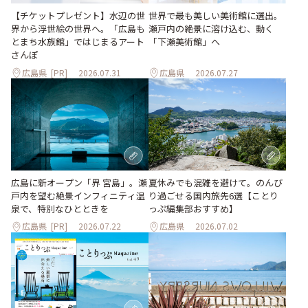
世界で最も美しい美術館に選出。
【チケットプレゼント】水辺の世
瀬戸内の絶景に溶け込む、動く
界から浮世絵の世界へ。「広島も
「下瀬美術館」へ
とまち水族館」ではじまるアート
さんぽ
広島県
[PR]
2026.07.31
広島県
2026.07.27
夏休みでも混雑を避けて。のんび
広島に新オープン「界 宮島」。瀬
り過ごせる国内旅先6選【ことり
戸内を望む絶景インフィニティ温
っぷ編集部おすすめ】
泉で、特別なひとときを
広島県
[PR]
2026.07.22
広島県
2026.07.02