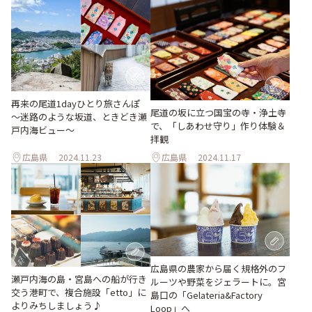
再来の尾道1dayひとり旅さんぽ
尾道の坂に立つ国宝の寺・浄土寺
～迷路のような坂道、ときどき瀬
で、「しあわせ守り」作り体験＆
戸内海ビュー～
拝観
広島県
2024.11.23
広島県
2024.11.17
広島県の農家から届く規格外のフ
瀬戸内海の島・宮島への船が行き
ルーツや野菜をジェラートに。宮
交う港町で、複合施設「etto」に
島口の「Gelateria&Factory
よりみちしましょう♪
Loop」へ