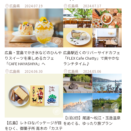
広島県
2024.07.19
広島県
2024.07.17
広島・宮島でかき氷などのひんや
広島駅近くのリバーサイドカフェ
りスイーツを楽しめるカフェ
「FLEX Cafe Chatty」で爽やかな
「CAFE HAYASHIYA」へ
ランチタイム♪
広島県
2024.06.30
広島県
2024.05.06
【1泊2日】尾道～松江・玉造温泉
【広島】レトロなパッケージが目
をめぐる、ゆったり旅プラン
をひく、御菓子所 高木の「カステ