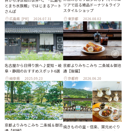
界から浮世絵の世界へ。「広島も
リアで巡る絶品ドーナツ＆ライフ
とまち水族館」ではじまるアート
スタイルショップ
さんぽ
広島県
[PR]
2026.07.31
東京都
2026.08.02
名古屋から日帰り旅へ♪愛知・岐
京都よりみちこみち 二条城＆御池
阜・静岡のおすすめスポット6選
通【後編】
岐阜県
2025.09.23
京都府
2026.06.20
京都よりみちこみち 二条城＆御池
焼きものの里・信楽、窯元めぐり
通【前編】